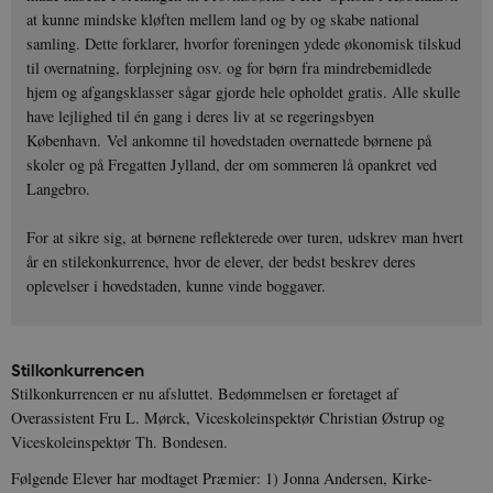
at kunne mindske kløften mellem land og by og skabe national
samling. Dette forklarer, hvorfor foreningen ydede økonomisk tilskud
til overnatning, forplejning osv. og for børn fra mindrebemidlede
hjem og afgangsklasser sågar gjorde hele opholdet gratis. Alle skulle
have lejlighed til én gang i deres liv at se regeringsbyen
København. Vel ankomne til hovedstaden overnattede børnene på
skoler og på Fregatten Jylland, der om sommeren lå opankret ved
Langebro.
For at sikre sig, at børnene reflekterede over turen, udskrev man hvert
år en stilekonkurrence, hvor de elever, der bedst beskrev deres
oplevelser i hovedstaden, kunne vinde boggaver.
Stilkonkurrencen
Stilkonkurrencen er nu afsluttet. Bedømmelsen er foretaget af
Overassistent Fru L. Mørck, Viceskoleinspektør Christian Østrup og
Viceskoleinspektør Th. Bondesen.
Følgende Elever har modtaget Præmier: 1) Jonna Andersen, Kirke-