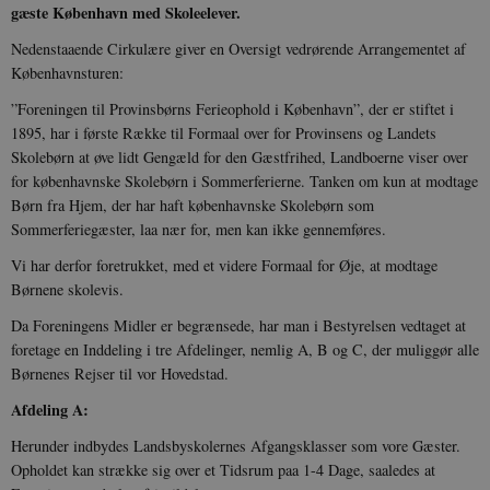
gæste København med Skoleelever.
Nedenstaaende Cirkulære giver en Oversigt vedrørende Arrangementet af
Københavnsturen:
”Foreningen til Provinsbørns Ferieophold i København”, der er stiftet i
1895, har i første Række til Formaal over for Provinsens og Landets
Skolebørn at øve lidt Gengæld for den Gæstfrihed, Landboerne viser over
for københavnske Skolebørn i Sommerferierne. Tanken om kun at modtage
Børn fra Hjem, der har haft københavnske Skolebørn som
Sommerferiegæster, laa nær for, men kan ikke gennemføres.
Vi har derfor foretrukket, med et videre Formaal for Øje, at modtage
Børnene skolevis.
Da Foreningens Midler er begrænsede, har man i Bestyrelsen vedtaget at
foretage en Inddeling i tre Afdelinger, nemlig A, B og C, der muliggør alle
Børnenes Rejser til vor Hovedstad.
Afdeling A:
Herunder indbydes Landsbyskolernes Afgangsklasser som vore Gæster.
Opholdet kan strække sig over et Tidsrum paa 1-4 Dage, saaledes at