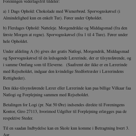
Foreningen vederlagsfrit tildeler:
a) 1 Dags Ophold: Chokolade med Wienerbrød. Sporvognskørsel (i
Almindelighed kun en enkelt Tur). Fører under Opholdet.
b) Flerdages Ophold: Natteleje. Morgendrikke og Middagsmad (fra den
første Morgen at regne). Sporvognskørsel (fra 1 til 4 Ture). Fører under
hele Opholdet.
Under afdeling A (b) gives der gratis Natlogi, Morgendrik, Middagsmad
og Sporvognskørsel til én ledsagende Lærerinde, der er tilsynsførende, og
i samme Omfang som til Eleverne. (Saafremt der ikke er en Lærerinde
med Rejseholdet, indgaar den kvindelige Stedfortræder i Lærerindens
Rettigheder).
Den ikke-tilsynsførende Lærer eller Lærerinde kan paa billige Vilkaar faa
Natlogi og Forplejning sammen med Rejseholdet.
Betalingen for Logi (pr. Nat 50 Øre) indsendes direkte til Foreningens
Kontor, Giro 27113, hvorimod Udgifter til Forplejning erlægges paa de
respektive Steder.
Til en saadan Indbydelse kan en Skole kun komme i Betragtning hvert 3.
Aar.