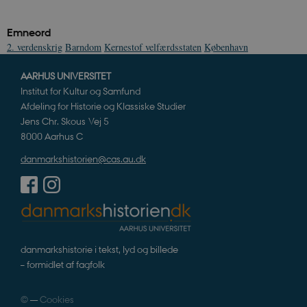
b
e
n
Emneord
i
i
2. verdenskrig
Barndom
Kernestof velfærdsstaten
København
s
s
b
AARHUS UNIVERSITET
s
Institut for Kultur og Samfund
k
a
Afdeling for Historie og Klassiske Studier
h
Jens Chr. Skous Vej 5
CloudFront-
.h5p.com
Session
A
8000 Aarhus C
Created-At
danmarkshistorien@cas.au.dk
_gat_UA-
.danmarkshistorien.dk
58
T
8822943-1
sekunder
c
A
p
n
u
n
o
I
_
danmarkshistorie i tekst, lyd og billede
u
– formidlet af fagfolk
a
r
h
w
©
—
Cookies