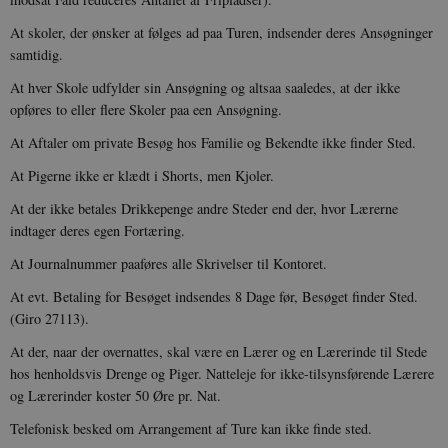
CookieScriptConsent
1 år
CookieScript
At skoler, der ønsker at følges ad paa Turen, indsender deres Ansøgninger
danmarkshistorien.dk
samtidig.
At hver Skole udfylder sin Ansøgning og altsaa saaledes, at der ikke
opføres to eller flere Skoler paa een Ansøgning.
At Aftaler om private Besøg hos Familie og Bekendte ikke finder Sted.
At Pigerne ikke er klædt i Shorts, men Kjoler.
XSRF-TOKEN
danmarkshistoriendk.h5p.com
1 dag
At der ikke betales Drikkepenge andre Steder end der, hvor Lærerne
indtager deres egen Fortæring.
At Journalnummer paaføres alle Skrivelser til Kontoret.
At evt. Betaling for Besøget indsendes 8 Dage før, Besøget finder Sted.
(Giro 27113).
__cf_bm
30
Cloudflare Inc.
minutte
.vimeo.com
At der, naar der overnattes, skal være en Lærer og en Lærerinde til Stede
hos henholdsvis Drenge og Piger. Natteleje for ikke-tilsynsførende Lærere
og Lærerinder koster 50 Øre pr. Nat.
Telefonisk besked om Arrangement af Ture kan ikke finde sted.