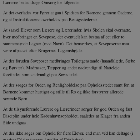
Lærerne bedes drage Omsorg for følgende:
At det overlades vor Fører at gaa i Spidsen for Børnene gennem Gaderne,
og at Instruktionerne overholdes paa Besøgsstederne.
sp_t
1 år
Spotify Inc.
At saavel Elever som Lærere og Lærerinder, hvis Skolen skal overnatte,
.spotify.com
hver medbringer en Sovepose, der eventuelt kan bestaa af eet eller to
sammensyede Lagner (med Navn). Det bemærkes, at Soveposerne maa
være afpasset efter Brugernes Legemshøjde.
At der foruden Soveposer medbringes Toiletgenstande (haandklæde, Sæbe
sp_landing
1 dag
Spotify Inc.
og Børster). Madrasser, Tæpper og andet nødvendigt til Natteleje
.spotify.com
forefindes som sædvanligt paa Sovestedet.
At der sørges for Orden og Renligholdelse paa Opholdsstedet samt for, at
Børnene kommer hurtigst og stille til Ro og ikke forstyrrer allerede
sovende Børn.
JSESSIONID
Session
Oracle Corporation
At de tilsynsførende Lærere og Lærerinder sørger for god Orden og fast
.nr-data.net
Disciplin under hele Københavnsopholdet, saaledes at Klager fra anden
Side undgaas.
At der ikke søges om Ophold for flere Elever, end man véd kan deltage (i
modsat Fald reduceres Antallet af Fripladser).