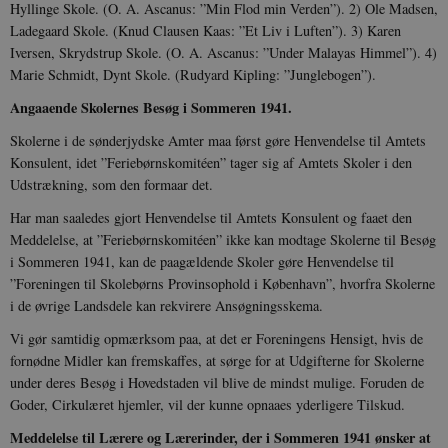
Hyllinge Skole. (O. A. Ascanus: ”Min Flod min Verden”). 2) Ole Madsen,
Ladegaard Skole. (Knud Clausen Kaas: ”Et Liv i Luften”). 3) Karen
Iversen, Skrydstrup Skole. (O. A. Ascanus: ”Under Malayas Himmel”). 4)
Marie Schmidt, Dynt Skole. (Rudyard Kipling: ”Junglebogen”).
Angaaende Skolernes Besøg i Sommeren 1941.
Skolerne i de sønderjydske Amter maa først gøre Henvendelse til Amtets
Konsulent, idet ”Feriebørnskomitéen” tager sig af Amtets Skoler i den
Udstrækning, som den formaar det.
Har man saaledes gjort Henvendelse til Amtets Konsulent og faaet den
Meddelelse, at ”Feriebørnskomitéen” ikke kan modtage Skolerne til Besøg
i Sommeren 1941, kan de paagældende Skoler gøre Henvendelse til
”Foreningen til Skolebørns Provinsophold i København”, hvorfra Skolerne
i de øvrige Landsdele kan rekvirere Ansøgningsskema.
Vi gør samtidig opmærksom paa, at det er Foreningens Hensigt, hvis de
fornødne Midler kan fremskaffes, at sørge for at Udgifterne for Skolerne
under deres Besøg i Hovedstaden vil blive de mindst mulige. Foruden de
Goder, Cirkulæret hjemler, vil der kunne opnaaes yderligere Tilskud.
Meddelelse til Lærere og Lærerinder, der i Sommeren 1941 ønsker at