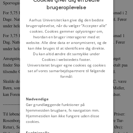
Sporvognskørsel. Fører under hele Opholdet.
brugeroplevelse
ENGLISH
For 5,75 Kr. pr. Barn arrangeres et Ophold i ca. 3 Dage: Middagsmad i 2
DANISH
Dage. Natteleje i 3 Nætter. Morgendrik 3 Gange. Sporvognskørsel. Fører
Aarhus Universitet kan give dig den bedste
under hele Opholdet.
brugeroplevelse, når du vælger ”Accepter alle”
cookies. Cookies gemmer oplysninger om,
For 3,75 Kr. pr. Barn arrangeres et Ophold i ca. 2 Dage: Middagsmad 1
hvordan en bruger interagerer med et
Dag. Natteleje i 2 Nætter. Morgendrik 2 Gange. Sporvognskørsel. Fører
website. Alle dine data er anonymiseret, og de
kan ikke bruges til at identificere dig direkte.
under hele Opholdet.
Du kan altid ændre dit samtykke under
Ansøgninger herunder maa være afsluttet senest 14 Dage før Besøget
Cookies i webstedets footer.
finder Sted, og Betalingen i Henhold til ovenstaaende maa være betalt paa
Universitetet bruger egne cookies og cookies
sat af vores samarbejdspartnere til følgende
tilsendte Girokort, 8 Dage før Afrejsen fra Hjemstedet finder Sted.
formål:
Skulde der i en Landsbyskole, der søger Ophold under Afdeling C. være
Børn, som ikke er i Stand til at deltage paa Grund af manglende Midler,
kan Foreningen evt. give indtil 1/5 af de deltagende Elever Fripladser.
Nødvendige
-------------------------------------------
Gør grundlæggende funktioner på
hjemmesiden brugbare, fx navigation mm.
Til løbende Udgifter maa Børnene beregne mindst 1 Kr. pr. Dag. Priser:
Hjemmesiden kan ikke fungere uden disse
Rosenborg Slot (25 Øre), Sejltur til Bellevue (Dyrehaven) (50 Øre Tur-
cookies.
Retur), Sejltur i Havnen (25 Øre) Rundetaarn (5 Øre), Tivoli (10 Øre):
Funktionelle