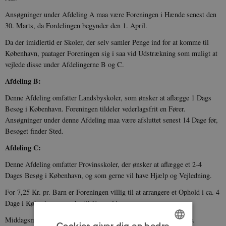
Ansøgninger under Afdeling A maa være Foreningen i Hænde senest den
30. Marts, da Fordelingen begynder den 1. April.
Da der imidlertid er Skoler, der selv samler Penge ind for at komme til
København, paatager Foreningen sig i saa vid Udstrækning som muligt at
vejlede disse under Afdelingerne B og C.
Afdeling B:
Denne Afdeling omfatter Landsbyskoler, som ønsker at aflægge 1 Dags
Besøg i København. Foreningen tildeler vederlagsfrit en Fører.
Ansøgninger under denne Afdeling maa være afsluttet senest 14 Dage før,
Besøget finder Sted.
Afdeling C:
Denne Afdeling omfatter Provinsskoler, der ønsker at aflægge et 2-4
Dages Besøg i København, og som gerne vil have Hjælp og Vejledning.
For 7,25 Kr. pr. Barn er Foreningen villig til at arrangere et Ophold i ca. 4
Dage i København og yder til Gengæld:
Middagsmad i 3 Dage. Natteleje i 4 Nætter. Morgendrik 4 Gange.
Cookies giver dig en bedre