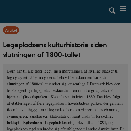
Artikel
Legepladsens kulturhistorie siden
slutningen af 1800-tallet
Børn har til alle tider leget, men indretningen af særlige pladser til
leg og synet på børn og deres behov i barndommen har siden
slutningen af 1800-tallet ændret sig væsentligt. I Danmark blev den
første egentlige legeplads, bestående af en mindre grusplads i et
hjørne af Ørstedsparken i København, indviet i 1880. Det blev fulgt
af etableringen af flere legepladser i hovedstadens parker, der gennem
tiden blev udbygget med legeredskaber som vipper, balancebomme,
svinggynger, sandkasser, klatrestativer samt plads til forskellige
boldspil. Københavns Legepladsforening blev stiftet i 1891, og
legepladsbevægelsen bredte sig efterfølgende til andre danske byer. Et