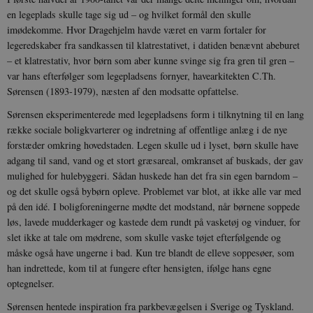
en legeplads skulle tage sig ud – og hvilket formål den skulle
imødekomme. Hvor Dragehjelm havde været en varm fortaler for
legeredskaber fra sandkassen til klatrestativet, i datiden benævnt abeburet
– et klatrestativ, hvor børn som aber kunne svinge sig fra gren til gren –
var hans efterfølger som legepladsens fornyer, havearkitekten C.Th.
Sørensen (1893-1979), næsten af den modsatte opfattelse.
Sørensen eksperimenterede med legepladsens form i tilknytning til en lang
række sociale boligkvarterer og indretning af offentlige anlæg i de nye
forstæder omkring hovedstaden. Legen skulle ud i lyset, børn skulle have
adgang til sand, vand og et stort græsareal, omkranset af buskads, der gav
mulighed for hulebyggeri. Sådan huskede han det fra sin egen barndom –
og det skulle også bybørn opleve. Problemet var blot, at ikke alle var med
på den idé. I boligforeningerne mødte det modstand, når børnene soppede
løs, lavede mudderkager og kastede dem rundt på vasketøj og vinduer, for
slet ikke at tale om mødrene, som skulle vaske tøjet efterfølgende og
måske også have ungerne i bad. Kun tre blandt de elleve soppesøer, som
han indrettede, kom til at fungere efter hensigten, ifølge hans egne
optegnelser.
Sørensen hentede inspiration fra parkbevægelsen i Sverige og Tyskland.