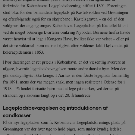
forkvinde for Københavns Legepladsforening
,
stiftet i 1891. Foreningen
stod bl.a. for den bemandede legeplads på Kastelsvolden ved Grønningen
og efterfølgende også for en skøjtebane i Kastelsgraven – en del af den
voldgrav, der engang omgav København. Legepladsen på Kastellet lå tæt
ved de meget børnerige kvarterer omkring Nyboder. Børnene herfra havde
været henvist til at lege i Kongens Have, hvilket ikke var velset – eller på
det store voldareal, som nu var frigivet efter voldenes fald i kølvandet på
koleraepidemien i 1853.
Hvor dateringen er ret præcis i København, er det væsentlig sværere at
afgøre, hvornår legepladsbevægelsen ramte andre danske byer. Men der
gik sandsynligvis ikke længe. I Aarhus er den første legeplads formentlig
fra 1891, mens der var megen snak, men ingen realiteter i Odense før i
1918. På landet fortsatte børn med at lege på marker, ved åerne, på
stranden og i skovene langt op i det 20. århundrede.
Legepladsbevægelsen og introduktionen af
sandkasser
På de nye legepladser som fx Københavns Legepladsforenings plads på
Grønningen var der hver uge to hold piger, som under kyndig ledelse