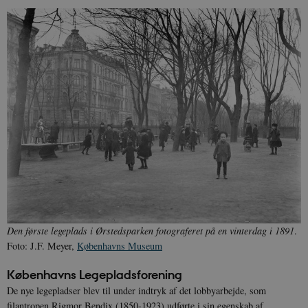
Den første legeplads i Ørstedsparken fotograferet på en vinterdag i 1891
.
Foto: J.F. Meyer,
Københavns Museum
Københavns Legepladsforening
De nye legepladser blev til under indtryk af det lobbyarbejde, som
filantropen Rigmor Bendix (1850-1923) udførte i sin egenskab af