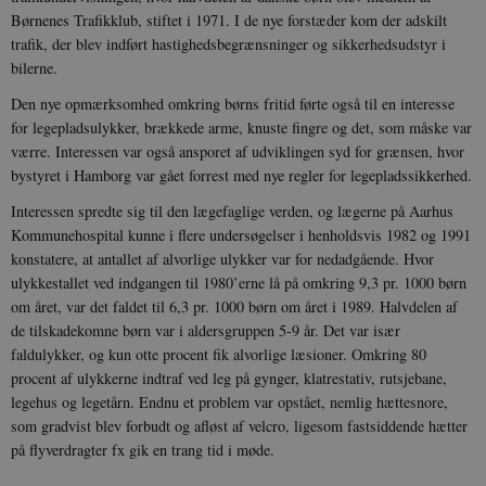
cookies.
Børnenes Trafikklub, stiftet i 1971. I de nye forstæder kom der adskilt
trafik, der blev indført hastighedsbegrænsninger og sikkerhedsudstyr i
Navn
Udbyder / Domæne
Udløb
bilerne.
be_typo_user
Session
TYPO3 Association
.danmarkshistorien.dk
Den nye opmærksomhed omkring børns fritid førte også til en interesse
for legepladsulykker, brækkede arme, knuste fingre og det, som måske var
værre. Interessen var også ansporet af udviklingen syd for grænsen, hvor
bystyret i Hamborg var gået forrest med nye regler for legepladssikkerhed.
Interessen spredte sig til den lægefaglige verden, og lægerne på Aarhus
Kommunehospital kunne i flere undersøgelser i henholdsvis 1982 og 1991
sp_t
1 år
Spotify Inc.
konstatere, at antallet af alvorlige ulykker var for nedadgående. Hvor
.spotify.com
ulykkestallet ved indgangen til 1980’erne lå på omkring 9,3 pr. 1000 børn
om året, var det faldet til 6,3 pr. 1000 børn om året i 1989. Halvdelen af
de tilskadekomne børn var i aldersgruppen 5-9 år. Det var især
faldulykker, og kun otte procent fik alvorlige læsioner. Omkring 80
procent af ulykkerne indtraf ved leg på gynger, klatrestativ, rutsjebane,
sp_landing
1 dag
Spotify Inc.
legehus og legetårn. Endnu et problem var opstået, nemlig hættesnore,
.spotify.com
som gradvist blev forbudt og afløst af velcro, ligesom fastsiddende hætter
på flyverdragter fx gik en trang tid i møde.