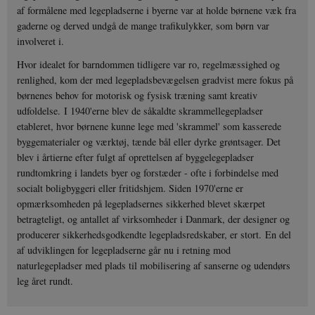
af formålene med legepladserne i byerne var at holde børnene væk fra
gaderne og derved undgå de mange trafikulykker, som børn var
involveret i.
Hvor idealet for barndommen tidligere var ro, regelmæssighed og
renlighed, kom der med legepladsbevægelsen gradvist mere fokus på
børnenes behov for motorisk og fysisk træning samt kreativ
udfoldelse. I 1940'erne blev de såkaldte skrammellegepladser
etableret, hvor børnene kunne lege med 'skrammel' som kasserede
byggematerialer og værktøj, tænde bål eller dyrke grøntsager. Det
blev i årtierne efter fulgt af oprettelsen af byggelegepladser
rundtomkring i landets byer og forstæder - ofte i forbindelse med
socialt boligbyggeri eller fritidshjem. Siden 1970'erne er
opmærksomheden på legepladsernes sikkerhed blevet skærpet
betragteligt, og antallet af virksomheder i Danmark, der designer og
producerer sikkerhedsgodkendte legepladsredskaber, er stort. En del
af udviklingen for legepladserne går nu i retning mod
naturlegepladser med plads til mobilisering af sanserne og udendørs
leg året rundt.