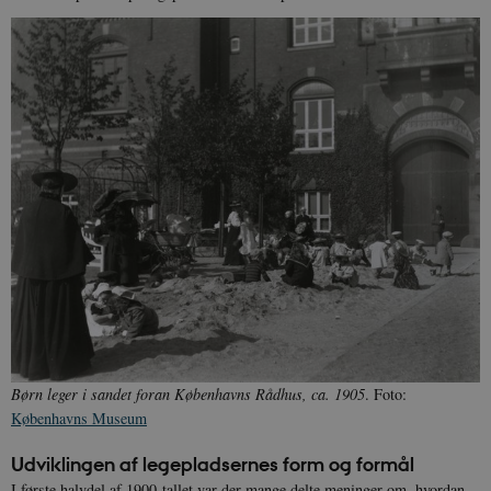
Børn leger i sandet foran Københavns Rådhus, ca. 1905
. Foto:
Københavns Museum
Udviklingen af legepladsernes form og formål
I første halvdel af 1900-tallet var der mange delte meninger om, hvordan