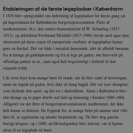
Etableringen af de første legepladser i København
I 1876 blev spørgsmålet om indretning af legepladser for første gang sat
på dagsordenen for Københavns borgerrepræsentation. Flere af
medlemmerne, bl.a. den senere finansminister H.W. Scharling (1837-
1911), og arkitekten Ferdinand Meldahl (1827-1908) havde med egne øjne
observeret på deres rejser til europæiske storbyer, at legepladser kunne
gøre en forskel. Det var både i moralsk henseende, idet de afholdt børnene
fra at hænge på gadehjørnerne og fra at lege på gaden, øve hærværk på
offentlige parker m.m., men også helt bogstaveligt i forhold til den
stigende trafik.
I de store byer kom mange børn til skade, når de blev ramt af hestevogne,
mens de legede på gaden, hvis ikke de hang bagpå. Det var især drengene,
som dyrkede den sport, og det ses i dødstallene. Alene i København blev
otte drenge og to piger dræbt ved fald og knusning i femåret 1880-1884.
Alligevel var der flere af borgerrepræsentationens medlemmer, der ikke
helt kunne se fidusen. De frygtede for, at mange børn på samme sted ville
føre til, at sygdomme og unoder forplantede sig. De blev dog ganske
hurtigt klogere, og i 1880, da Ørstedsparken blev indviet, var et hjørne
afsat til en legeplads til børn.