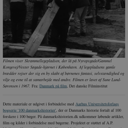
måned
_ga
1 år 1
D
Google LLC
måned
k
.danmarkshistorien.dk
U
s
i
a
a
c
s
b
e
n
i
Filmen viser
Skrammellegepladsen, der lå på Nyropsgade/Gammel
i
s
Kongevej/Vester Søgade-hjørnet i København. Af legepladsens gamle
s
brædder rejser der sig en by skabt af børnenes fantasi, selvstændighed og
b
s
vilje og evne til at samarbejde med andre. Filmen er lavet af Sune Lund-
k
Sørensen i 1967.
Fra:
Danmark på film
, Det danske Filminstitut
a
h
CloudFront-
.h5p.com
Session
A
Created-At
Dette materiale er udgivet i forbindelse med
Aarhus Universitetsforlags
bogserie '100 danmarkshistorier'
, der er Danmarks historie fortalt af 100
_gat_UA-
.danmarkshistorien.dk
58
T
8822943-1
sekunder
c
forskere i 100 bøger. På danmarkshistorien.dk udkommer løbende artikler,
A
p
film og kilder i forbindelse med bøgerne. Projektet er støttet af A.P.
n