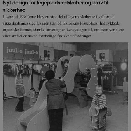
Nyt design for legepladsredskaber og krav til
sikkerhed
JSESSIONID
Session
Oracle Corporation
.nr-data.net
I løbet af 1970’erne blev en stor del af legeredskaberne i stålrør af
sikkerhedsmæssige årsager kørt på historiens losseplads. Ind rykkede
organiske former, stærke farver og en hensyntagen til, om børn var store
eller små eller havde forskellige fysiske udfordringer.
CookieScriptConsent
1 år
CookieScript
danmarkshistorien.dk
XSRF-TOKEN
danmarkshistoriendk.h5p.com
1 dag