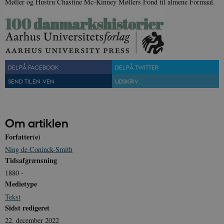
Møller og Hustru Chastine Mc-Kinney Møllers Fond til almene Formaal.
u
n
o
I
_
u
a
r
h
w
DEL PÅ FACEBOOK
DEL PÅ TWITTER
SEND TIL EN VEN
UDSKRIV
Om artiklen
Forfatter(e)
Ning de Coninck-Smith
Tidsafgrænsning
1880 -
Medietype
Tekst
Sidst redigeret
22. december 2022