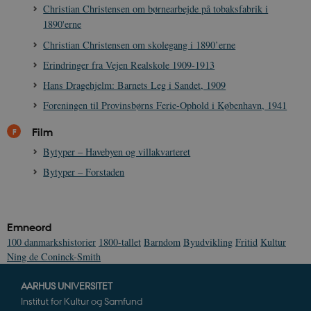
Christian Christensen om børnearbejde på tobaksfabrik i
1890'erne
Christian Christensen om skolegang i 1890’erne
Erindringer fra Vejen Realskole 1909-1913
Hans Dragehjelm: Barnets Leg i Sandet, 1909
Foreningen til Provinsbørns Ferie-Ophold i København, 1941
Film
Bytyper – Havebyen og villakvarteret
Bytyper – Forstaden
Emneord
100 danmarkshistorier
1800-tallet
Barndom
Byudvikling
Fritid
Kultur
Ning de Coninck-Smith
AARHUS UNIVERSITET
Institut for Kultur og Samfund