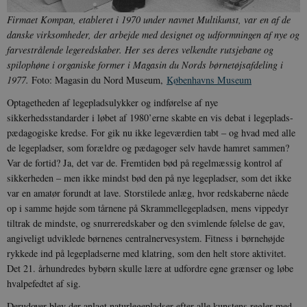
__cf_bm
30
Cloudflare Inc.
Firmaet Kompan, etableret i 1970 under navnet Multikunst, var en af de
minutte
.vimeo.com
danske virksomheder, der arbejde med designet og udformningen af nye og
farvestrålende legeredskaber. Her ses deres velkendte rutsjebane og
spilophøne i organiske former i Magasin du Nords børnetøjsafdeling i
1977.
Foto: Magasin du Nord Museum,
Københavns Museum
Optagetheden af legepladsulykker og indførelse af nye
sikkerhedsstandarder i løbet af 1980’erne skabte en vis debat i legeplads-
pædagogiske kredse. For gik nu ikke legeværdien tabt – og hvad med alle
de legepladser, som forældre og pædagoger selv havde hamret sammen?
Udbyder /
Navn
Udløb
Beskrivelse
Var de fortid? Ja, det var de. Fremtiden bød på regelmæssig kontrol af
Domæne
Udbyder /
Udbyder /
Navn
Navn
Udløb
Udløb
Beskrivelse
Besk
sikkerheden – men ikke mindst bød den på nye legepladser, som det ikke
Domæne
Domæne
cf_clearance
1 år
Podbean
Cloudflare,
Navn
Udbyder / Domæne
Udløb
B
var en amatør forundt at lave. Storstilede anlæg, hvor redskaberne nåede
VISITOR_INFO1_LIVE
_cfuvid
Inc.
.vimeo.com
6
Session
Denne cooki
Google LLC
.podbean.com
måneder
indstilles af 
op i samme højde som tårnene på Skrammellegepladsen, mens vippedyr
.youtube.com
nmstat
1 år 1
D
Siteimprove A/S
for at holde s
VISITOR_PRIVACY_METADATA
6
YouTube
måned
S
.danmarkshistorien.dk
tiltrak de mindste, og snurreredskaber og den svimlende følelse de gav,
brugerpræfer
måneder
.youtube.com
r
for Youtube-
d
angiveligt udviklede børnenes centralnervesystem. Fitness i børnehøjde
videoer, der e
a
rykkede ind på legepladserne med klatring, som den helt store aktivitet.
indlejret i
h
websteder; d
b
Det 21. århundredes bybørn skulle lære at udfordre egne grænser og løbe
også afgøre,
h
hvalpefedtet af sig.
webstedsbes
t
bruger den ny
gamle version
CloudFront-
.h5p.com
Session
A
Derudover blev der anlagt naturlegepladser efter alle kunstens regler med