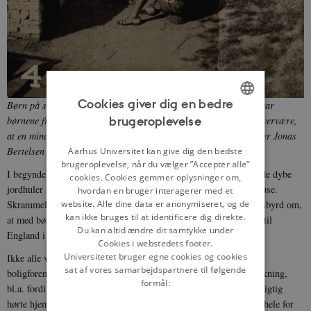
Cookies giver dig en bedre
Børn på skrammellegepladsen i Emdrup i sommeren 1944. Her var
brugeroplevelse
børnene fra det nærliggende sociale boligbyggeri samlet for at overvære,
ENGLISH
at en mindre dreng får læst og påskrevet, mens legepladsens leder Jonas
DANISH
Bertelsen ser til.
Fra: Skolehistorie.au.dk
Aarhus Universitet kan give dig den bedste
brugeroplevelse, når du vælger ”Accepter alle”
I begyndelsen var det småt med skrammel, men efterhånden fik de dybe
cookies. Cookies gemmer oplysninger om,
jordhuler selskab af høje konstruktioner, små haver og murede huse.
hvordan en bruger interagerer med et
Skrammellegepladsen fik stor international bevågenhed, et vidnesbyrd om,
website. Alle dine data er anonymiseret, og de
kan ikke bruges til at identificere dig direkte.
at med børn skulle land (gen)opbygges, og ideen bredte sig især til
Du kan altid ændre dit samtykke under
England i de første efterkrigsår.
Cookies i webstedets footer.
Universitetet bruger egne cookies og cookies
Ikke alle var dog lige begejstrede for tanken. Bestyrelsen i de to
sat af vores samarbejdspartnere til følgende
boligforeninger, som husede skrammellegepladsen, overvejede lukning,
formål:
bl.a. fordi Jonas havde givet husly til nogle unge, som nok ikke rigtig
hørte hjemme på en legeplads. Andre kritiske stemmer fandt det hele for