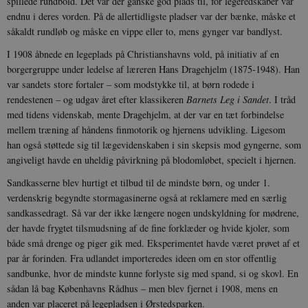
spillede rundbold. Det var der ganske god plads til, for legeredskaber var
endnu i deres vorden. På de allertidligste pladser var der bænke, måske et
såkaldt rundløb og måske en vippe eller to, mens gynger var bandlyst.
I 1908 åbnede en legeplads på Christianshavns vold, på initiativ af en
borgergruppe under ledelse af læreren Hans Dragehjelm (1875-1948). Han
var sandets store fortaler – som modstykke til, at børn rodede i
rendestenen – og udgav året efter klassikeren
Barnets Leg i Sandet
. I tråd
med tidens videnskab, mente Dragehjelm, at der var en tæt forbindelse
mellem træning af håndens finmotorik og hjernens udvikling. Ligesom
han også støttede sig til lægevidenskaben i sin skepsis mod gyngerne, som
angiveligt havde en uheldig påvirkning på blodomløbet, specielt i hjernen.
Sandkasserne blev hurtigt et tilbud til de mindste børn, og under 1.
verdenskrig begyndte stormagasinerne også at reklamere med en særlig
sandkassedragt. Så var der ikke længere nogen undskyldning for mødrene,
der havde frygtet tilsmudsning af de fine forklæder og hvide kjoler, som
både små drenge og piger gik med. Eksperimentet havde været prøvet af et
par år forinden. Fra udlandet importeredes ideen om en stor offentlig
sandbunke, hvor de mindste kunne forlyste sig med spand, si og skovl. En
sådan lå bag Københavns Rådhus – men blev fjernet i 1908, mens en
anden var placeret på legepladsen i Ørstedsparken.