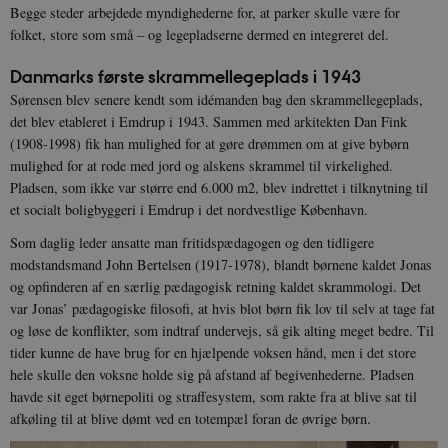
Begge steder arbejdede myndighederne for, at parker skulle være for
folket, store som små – og legepladserne dermed en integreret del.
Danmarks første skrammellegeplads i 1943
Sørensen blev senere kendt som idémanden bag den skrammellegeplads,
det blev etableret i Emdrup i 1943. Sammen med arkitekten Dan Fink
(1908-1998) fik han mulighed for at gøre drømmen om at give bybørn
mulighed for at rode med jord og alskens skrammel til virkelighed.
Pladsen, som ikke var større end 6.000 m2, blev indrettet i tilknytning til
et socialt boligbyggeri i Emdrup i det nordvestlige København.
Som daglig leder ansatte man fritidspædagogen og den tidligere
modstandsmand John Bertelsen (1917-1978), blandt børnene kaldet Jonas
og opfinderen af en særlig pædagogisk retning kaldet skrammologi. Det
var Jonas’ pædagogiske filosofi, at hvis blot børn fik lov til selv at tage fat
og løse de konflikter, som indtraf undervejs, så gik alting meget bedre. Til
tider kunne de have brug for en hjælpende voksen hånd, men i det store
hele skulle den voksne holde sig på afstand af begivenhederne. Pladsen
havde sit eget børnepoliti og straffesystem, som rakte fra at blive sat til
afkøling til at blive dømt ved en totempæl foran de øvrige børn.