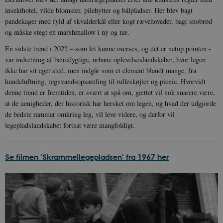
Youtube-
Key-Pair-Id
insekthotel, vilde blomster, pilehytter og bålpladser. Her blev bagt
grænsefladen
_gid
1 dag
D
Google LLC
pandekager med fyld af skvalderkål eller kogt rævehoveder, bagt snobrød
NID
6
Denne cooki
Google LLC
k
.danmarkshistorien.dk
og måske stegt en marshmallow i ny og næ.
måneder
indstilles af
.google.com
U
3 dage
DoubleClick 
D
ejes af Google
e
En sidste trend i 2022 – som let kunne overses, og det er netop pointen -
at hjælpe med
f
var indretning af bæredygtige, urbane oplevelseslandskaber, hvor legen
oprette en pro
i
dine interess
t
ikke har sit eget sted, men indgår som et element blandt mange, fra
vise dig relev
D
hundeluftning, regnvandsopsamling til rulleskøjter og picnic. Hvorvidt
annoncer på 
o
websteder.
v
denne trend er fremtiden, er svært at spå om, gættet vil nok snarere være,
s
YSC
Session
Denne cooki
at de uenigheder, der historisk har hersket om legen, og hvad der udgjorde
Google LLC
indstilles af
.youtube.com
h5pcomsession
danmarkshistoriendk.h5p.com
1 dag
A
de bedste rammer omkring leg, vil leve videre, og derfor vil
YouTube til a
visninger af
legepladslandskabet fortsat være mangfoldigt.
CloudFront-
.h5p.com
Session
A
indlejrede vi
Signature
vuid
1 år 1
D
Vimeo.com Inc.
måned
V
.vimeo.com
Se filmen 'Skrammellegepladsen' fra 1967 her
p
CloudFront-
.h5p.com
Session
A
Region
CloudFront-
.h5p.com
Session
A
Policy
_ga_7J1SYH77RJ
.danmarkshistorien.dk
1 år 1
G