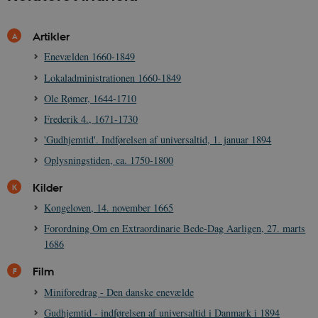
.spotify.com
Artikler
Enevælden 1660-1849
Lokaladministrationen 1660-1849
sp_landing
1 dag
Spotify Inc.
Ole Rømer, 1644-1710
.spotify.com
Frederik 4., 1671-1730
'Gudhjemtid'. Indførelsen af universaltid, 1. januar 1894
Oplysningstiden, ca. 1750-1800
JSESSIONID
Session
Oracle Corporation
Kilder
.nr-data.net
Kongeloven, 14. november 1665
Forordning Om en Extraordinarie Bede-Dag Aarligen, 27. marts
1686
Film
CookieScriptConsent
1 år
CookieScript
danmarkshistorien.dk
Miniforedrag - Den danske enevælde
Gudhjemtid - indførelsen af universaltid i Danmark i 1894