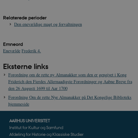
Relaterede perioder
Den enevældige magt og forvaltningen
XSRF-TOKEN
danmarkshistoriendk.h5p.com
1 dag
Emneord
Enevælde
Frederik 4.
Eksterne links
__cf_bm
30
Cloudflare Inc.
Forordning om de rette ny Almanakker som den er gengivet i Kong
minutte
.vimeo.com
Friderich den Fierdes Allernaadigste Forordninger og Aabne Breve fra
den 26 Augusti 1699 til Aar 1700
Forordning Om de rette Nye Almanakker på Det Kongelige Biblioteks
hjemmeside
AARHUS UNIVERSITET
Institut for Kultur og Samfund
Afdeling for Historie og Klassiske Studier
Udbyder /