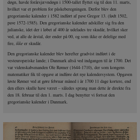
døgn, havde forårsjævndøgn i 1500-tallet flyttet sig til den 11. marts,
hvilket var et problem for påskeberegningen. Derfor blev den
gregorianske kalender i 1582 indført af pave Gregor 13. (født 1502,
pave 1572-1585). Den gregorianske kalender adskiller sig fra den
julianske, idet der i løbet af 400 år udelades tre skudår, hvilket sker
ved, at alle de årstal, der ender på 00, og som ikke er delelige med
fire,
ikke
er skudår.
Den gregorianske kalender blev herefter gradvist indført i de
vesteuropæiske lande; i Danmark altså ved indgangen til år 1700. Det
var videnskabsmanden Ole Rømer (1644-1710), der som kongens
matematiker fik til opgave at indføre det nye kalendersystem. Opgaven
løste Rømer ved at gøre februar måned i år 1700 11 dage kortere, end
den ellers skulle have været – således sprang man dette år direkte fra
den 18. februar til den 1. marts. I dag benytter vi fortsat den
gregorianske kalender i Danmark.