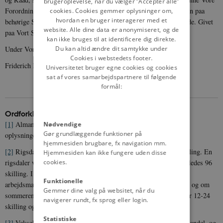
brugeroplevelse, når du vælger ”Accepter alle”
Forordning under Vort Cancellie-Seigl tilskikked vorder, at de den paa
cookies. Cookies gemmer oplysninger om,
hvordan en bruger interagerer med et
behørige Stæder, til alles Efterretning, strax lade læse og forkynde. Givet
website. Alle dine data er anonymiseret, og de
paa Vort Slot Kiøbenhavn den 28. Novembr. Anno 1699.
kan ikke bruges til at identificere dig direkte.
Du kan altid ændre dit samtykke under
Under Vor Kongl. Haand og Signet
Cookies i webstedets footer.
Friderich R
[5]
.
Universitetet bruger egne cookies og cookies
sat af vores samarbejdspartnere til følgende
formål:
Ordforklaringer m.m.
[1]
Almanak: En bog med kalender og forskellige astronomiske
Nødvendige
Gør grundlæggende funktioner på
oplysninger.
hjemmesiden brugbare, fx navigation mm.
[2]
Rigsdaler: Pengeenhederne var i 1699 rigsdaler, mark og skilling. En
Hjemmesiden kan ikke fungere uden disse
cookies.
rigsdaler var 6 mark, og en mark 16 skilling. En rigsdaler var således 96
skilling. I 1699 kostede et rugbrød omkring 2 skilling. For en
Funktionelle
arbejdsmand var en dagsløn på landet om vinteren ca. 16 skilling og om
Gemmer dine valg på websitet, når du
sommeren 16-20 skilling, mens den i København om vinteren var 12-24
navigerer rundt, fx sprog eller login.
skilling og om sommeren omkring 24 skilling.
Statistiske
[3]
Vekselbrev: En form for gældsbrev, der særligt blev brugt i handel, og