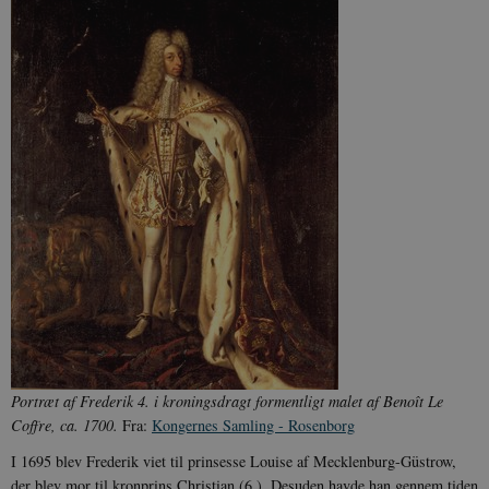
Portræt af Frederik 4. i kroningsdragt formentligt malet af Benoît Le
Coffre, ca. 1700.
Fra:
Kongernes Samling - Rosenborg
I 1695 blev Frederik viet til prinsesse Louise af Mecklenburg-Güstrow,
der blev mor til kronprins Christian (6.). Desuden havde han gennem tiden