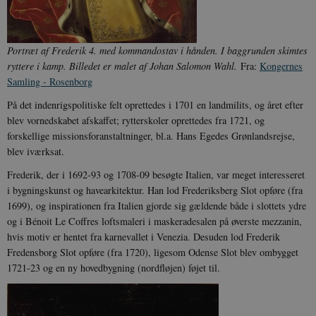
Portræt af Frederik 4. med kommandostav i hånden. I baggrunden skimtes
ryttere i kamp. Billedet er malet af Johan Salomon Wahl.
Fra:
Kongernes
Samling - Rosenborg
På det indenrigspolitiske felt oprettedes i 1701 en landmilits, og året efter
blev vornedskabet afskaffet; rytterskoler oprettedes fra 1721, og
forskellige missionsforanstaltninger, bl.a. Hans Egedes Grønlandsrejse,
blev iværksat.
Frederik, der i 1692-93 og 1708-09 besøgte Italien, var meget interesseret
i bygningskunst og havearkitektur. Han lod Frederiksberg Slot opføre (fra
1699), og inspirationen fra Italien gjorde sig gældende både i slottets ydre
og i Bénoit Le Coffres loftsmaleri i maskeradesalen på øverste mezzanin,
hvis motiv er hentet fra karnevallet i Venezia. Desuden lod Frederik
Fredensborg Slot opføre (fra 1720), ligesom Odense Slot blev ombygget
1721-23 og en ny hovedbygning (nordfløjen) føjet til.