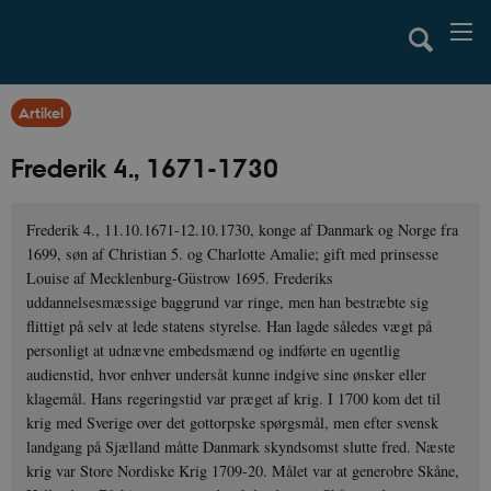
Artikel
Frederik 4., 1671-1730
Frederik 4., 11.10.1671-12.10.1730, konge af Danmark og Norge fra
1699, søn af Christian 5. og Charlotte Amalie; gift med prinsesse
Louise af Mecklenburg-Güstrow 1695. Frederiks
uddannelsesmæssige baggrund var ringe, men han bestræbte sig
flittigt på selv at lede statens styrelse. Han lagde således vægt på
personligt at udnævne embedsmænd og indførte en ugentlig
audienstid, hvor enhver undersåt kunne indgive sine ønsker eller
klagemål. Hans regeringstid var præget af krig. I 1700 kom det til
krig med Sverige over det gottorpske spørgsmål, men efter svensk
landgang på Sjælland måtte Danmark skyndsomst slutte fred. Næste
krig var Store Nordiske Krig 1709-20. Målet var at generobre Skåne,