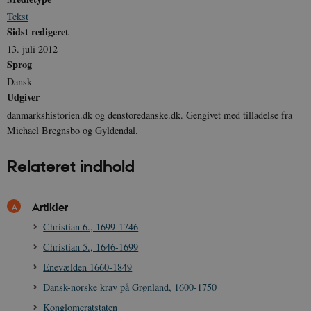
Navn
Udbyder / Domæne
Udløb
Tekst
Sidst redigeret
be_typo_user
Session
TYPO3 Association
.danmarkshistorien.dk
13. juli 2012
Sprog
Dansk
Udgiver
danmarkshistorien.dk og denstoredanske.dk. Gengivet med tilladelse fra
Michael Bregnsbo og Gyldendal.
sp_t
1 år
Spotify Inc.
.spotify.com
Relateret indhold
Artikler
Christian 6., 1699-1746
sp_landing
1 dag
Spotify Inc.
.spotify.com
Christian 5., 1646-1699
Enevælden 1660-1849
Dansk-norske krav på Grønland, 1600-1750
Konglomeratstaten