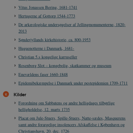
JSESSIONID
Session
Oracle Corporation
Vitus Jonassen Bering, 1681-1741
.nr-data.net
Hertugerne af Gottorp 1544-1773
De arkæologiske undersøgelser af Jellingmonumenterne, 1820-
2013
Sønderjyllands kirkehistorie, ca. 800-1953
CookieScriptConsent
1 år
CookieScript
Huguenotterne i Danmark, 1681-
danmarkshistorien.dk
Christian 5.s kongelige karruseller
Rosenborg Slot – kongebolig, skatkammer og museum
Enevældens faser 1660-1848
Epidemibekæmpelse i Danmark under pestepidemien 1709-1711
Kilder
XSRF-TOKEN
danmarkshistoriendk.h5p.com
1 dag
Forordning om Sabbatens og andre helligdages tilbørlige
helligholdelse, 12. marts 1735
Placat om Jule-Stuers, Spille-Stuers, Natte-sædes, Masquerens
samt andre forargelige insolencers Afskaffelse i København og
Christianshavn, 20. dec. 1726
__cf_bm
30
Cloudflare Inc.