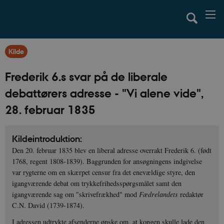
Kilde
Frederik 6.s svar på de liberale
debattørers adresse - "Vi alene vide",
28. februar 1835
Kildeintroduktion:
Den 20. februar 1835 blev en liberal adresse overrakt Frederik 6. (født
1768, regent 1808-1839). Baggrunden for ansøgningens indgivelse
var rygterne om en skærpet censur fra det enevældige styre, den
igangværende debat om trykkefrihedsspørgsmålet samt den
igangværende sag om "skrivefrækhed" mod
Fædrelandets
redaktør
C.N. David (1739-1874).
I adressen udtrykte afsenderne ønske om, at kongen skulle lade den