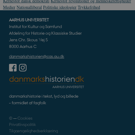
Kernestof dansk demokrati
Kernestof revolutioner og menneskerettigheder
CookieScriptConsent
1 år
CookieScript
danmarkshistorien.dk
Medier
Nationalliberal
Politiske ideologier
Trykkefrihed
AARHUS UNIVERSITET
Institut for Kultur og Samfund
Afdeling for Historie og Klassiske Studier
Jens Chr. Skous Vej 5
8000 Aarhus C
XSRF-TOKEN
danmarkshistoriendk.h5p.com
1 dag
danmarkshistorien@cas.au.dk
__cf_bm
30
Cloudflare Inc.
minutte
.vimeo.com
danmarkshistorie i tekst, lyd og billede
– formidlet af fagfolk
©
—
Cookies
Privatlivspolitik
Tilgængelighedserklæring