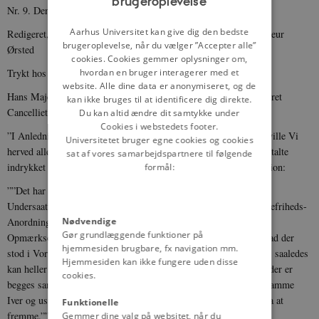
brugeroplevelse
ENGLISH
Nr. 9. Den 28de Februar 1835.
DANISH
Aarhus Universitet kan give dig den bedste
Redigeret, forlagt og udgivet af Conferentsraad og Generalprocureur
brugeroplevelse, når du vælger ”Accepter alle”
Ørsted
cookies. Cookies gemmer oplysninger om,
Trykt hos J. D. Qvist, Østergade Nr. 53.
hvordan en bruger interagerer med et
website. Alle dine data er anonymiseret, og de
Hans Majestæt Kongen har under 26 d. M. allernaadigst rescriberet
kan ikke bruges til at identificere dig direkte.
Cancelliet saaledes:
Du kan altid ændre dit samtykke under
Cookies i webstedets footer.
”I Anledning af en til Os indsendt allerunderdanigst Ansøgning ville Vi
Universitetet bruger egne cookies og cookies
herved allernaadigst have Vort Danske Cancellie paalagt at foranstalte
sat af vores samarbejdspartnere til følgende
indrykket i Collegial-Tidenden følgende Vor allerhøieste Resolution:
formål:
””Det har været Os uventet at see, at flere af Vore kjære og troe
Undersaatter have kunnet ansøge om at ingen Forandring i Trykkefriheds-
Anordningen maa foretages; thi ligesom Vor landsfaderlige
Nødvendige
Gør grundlæggende funktioner på
Opmærksomhed stedse har været henvendt paa at bidrage Alt hvad der
hjemmesiden brugbare, fx navigation mm.
stod i Vor Kongelige Magt til at virke for Statens og Folkets Vel, saaledes
Hjemmesiden kan ikke fungere uden disse
kan heller Ingen uden Vi alene være istand til at bedømme hvad der er
cookies.
begges sande Gavn og Bedste, hvilket Vi ogsaa fremdeles med samme
Iver og usvækket Kjærlighed til Vort Folk ville være betænkt paa at
Funktionelle
fremme.””
Gemmer dine valg på websitet, når du