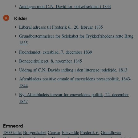
Anklagen mod C.N. David for skrivefrækhed i 1834
sp_t
1 år
Kilder
Spotify Inc.
.spotify.com
Liberal adresse til Frederik 6., 20. februar 1835
Grundbestemmelser for Selskabet for Trykkefrihedens rette Brug,
1835
Fædrelandet, extrablad, 7. december 1839
sp_landing
1 dag
Spotify Inc.
Bondecirkulæret, 8. november 1845
.spotify.com
Uddrag af C.N. Davids indlæg i den litterære jødefejde, 1813
Aftenbladets positive omtale af enevældens pressepolitik, 1843-
1844
Nyt Aftenbladets forsvar for enevældens politik, 22. december
JSESSIONID
Session
Oracle Corporation
.nr-data.net
1847
Emneord
1800-tallet
Borgerskabet
Censur
Enevælde
Frederik 6.
Grundloven