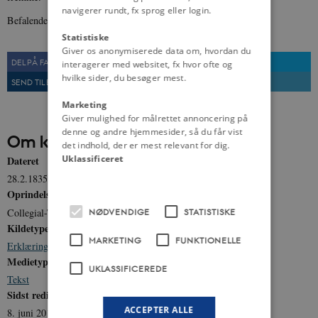
navigerer rundt, fx sprog eller login.
Befalende Eder Gud!”
Statistiske
Giver os anonymiserede data om, hvordan du
DEL PÅ FACEBOOK
DEL PÅ TWITTER
interagerer med websitet, fx hvor ofte og
hvilke sider, du besøger mest.
SEND TIL EN VEN
UDSKRIV
Marketing
Giver mulighed for målrettet annoncering på
denne og andre hjemmesider, så du får vist
Om kilden
det indhold, der er mest relevant for dig.
Uklassificeret
Dateret
28.2.1835
Oprindelse
Collegial-Tidende, nr. 9 28. februar 1835
NØDVENDIGE
STATISTISKE
Kildetype
MARKETING
FUNKTIONELLE
Erklæring
Medietype
UKLASSIFICEREDE
Tekst
Sidst redigeret
ACCEPTER ALLE
8. juni 2017