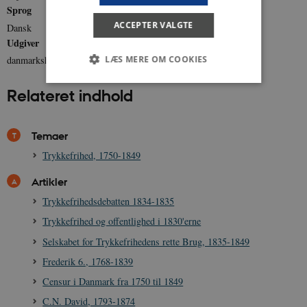
Sprog
ACCEPTER VALGTE
Dansk
Udgiver
LÆS MERE OM COOKIES
danmarkshistorien.dk
Relateret indhold
Nødvendige
Statistiske
Marketing
Funktionelle
Uklassificerede
Temaer
Trykkefrihed, 1750-1849
Nødvendige cookies hjælper med at gøre
hjemmesiden brugbar ved at aktivere nogle
grundlæggende funktioner som navigation mm.
Artikler
Hjemmesiden kan ikke fungerer uden disse
cookies.
Trykkefrihedsdebatten 1834-1835
Navn
Udbyder / Domæne
Udløb
Trykkefrihed og offentlighed i 1830'erne
be_typo_user
Session
Selskabet for Trykkefrihedens rette Brug, 1835-1849
TYPO3 Association
.danmarkshistorien.dk
Frederik 6., 1768-1839
Censur i Danmark fra 1750 til 1849
C.N. David, 1793-1874