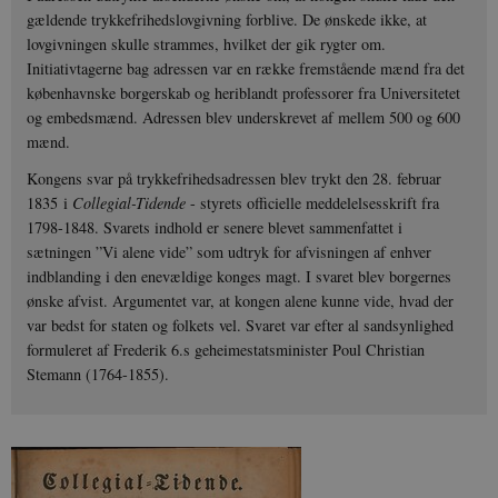
gældende trykkefrihedslovgivning forblive. De ønskede ikke, at
lovgivningen skulle strammes, hvilket der gik rygter om.
Initiativtagerne bag adressen var en række fremstående mænd fra det
københavnske borgerskab og heriblandt professorer fra Universitetet
og embedsmænd. Adressen blev underskrevet af mellem 500 og 600
mænd.
Kongens svar på trykkefrihedsadressen blev trykt den 28. februar
1835 i
Collegial-Tidende
- styrets officielle meddelelsesskrift fra
1798-1848. Svarets indhold er senere blevet sammenfattet i
sætningen ”Vi alene vide” som udtryk for afvisningen af enhver
indblanding i den enevældige konges magt. I svaret blev borgernes
ønske afvist. Argumentet var, at kongen alene kunne vide, hvad der
var bedst for staten og folkets vel. Svaret var efter al sandsynlighed
formuleret af Frederik 6.s geheimestatsminister Poul Christian
Stemann (1764-1855).