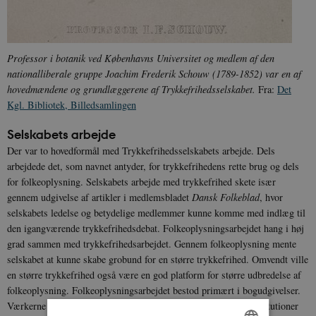
Professor i botanik ved Københavns Universitet og medlem af den
nationalliberale gruppe Joachim Frederik Schouw (1789-1852) var en af
hovedmændene og grundlæggerene af Trykkefrihedsselskabet.
Fra:
Det
Kgl. Bibliotek, Billedsamlingen
Selskabets arbejde
Der var to hovedformål med Trykkefrihedsselskabets arbejde. Dels
arbejdede det, som navnet antyder, for trykkefrihedens rette brug og dels
for folkeoplysning. Selskabets arbejde med trykkefrihed skete især
gennem udgivelse af artikler i medlemsbladet
Dansk Folkeblad
, hvor
selskabets ledelse og betydelige medlemmer kunne komme med indlæg til
den igangværende trykkefrihedsdebat. Folkeoplysningsarbejdet hang i høj
grad sammen med trykkefrihedsarbejdet. Gennem folkeoplysning mente
selskabet at kunne skabe grobund for en større trykkefrihed. Omvendt ville
en større trykkefrihed også være en god platform for større udbredelse af
folkeoplysning. Folkeoplysningsarbejdet bestod primært i bogudgivelser.
Værkerne blev omdelt til selskabets medlemmer og givet til institutioner