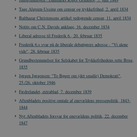
Tage Algreen-Ussing om censur og trykkefrihed, 2. april 1834
CookieScriptConsent
1 år
CookieScript
Balthazar Christensens artikel vedrørende censur, 11. april 1834
danmarkshistorien.dk
Notits om C.N. Davids anklage, 16. december 1834
Liberal adresse til Frederik 6., 20. februar 1835
Frederik 6.s svar på de liberale debattørers adresse - "Vi alene
vide", 28. februar 1835
Grundbestemmelser for Selskabet for Trykkefrihedens rette Brug,
1835
XSRF-TOKEN
danmarkshistoriendk.h5p.com
1 dag
Jørgen Jørgensen: "To Bøger om (det smalle) Demokrati",
25./26. oktober 1946
Fædrelandet, extrablad, 7. december 1839
Aftenbladets positive omtale af enevældens pressepolitik, 1843-
__cf_bm
30
Cloudflare Inc.
1844
minutte
.vimeo.com
Nyt Aftenbladets forsvar for enevældens politik, 22. december
1847