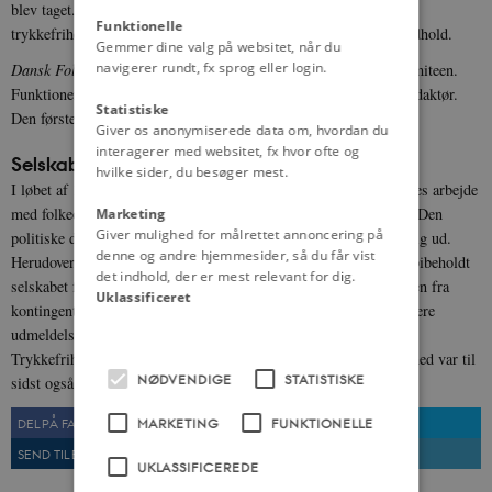
blev taget. Herudover blev der i bladet trykt artikler om
Funktionelle
trykkefrihedsdebatten og artikler, der havde et folkeoplysende indhold.
Gemmer dine valg på websitet, når du
navigerer rundt, fx sprog eller login.
Dansk Folkeblad
blev i selskabets første år redigeret af Skriftkomiteen.
Funktionen som redaktør overgik i 1839 til en ansvarshavende redaktør.
Statistiske
Den første blev F.C. Olsen.
Giver os anonymiserede data om, hvordan du
interagerer med websitet, fx hvor ofte og
Selskabets sidste tid
hvilke sider, du besøger mest.
I løbet af 1840’erne forlod Trykkefrihedsselskabet i høj grad deres arbejde
med folkeoplysning og koncentrerede sig mere om det politiske. Den
Marketing
Giver mulighed for målrettet annoncering på
politiske drejning af selskabet fik flere medlemmer til at melde sig ud.
denne og andre hjemmesider, så du får vist
Herudover nedlagde man medlemsbladet
Dansk Folkeblad
, men bibeholdt
det indhold, der er mest relevant for dig.
selskabet for at kunne betale en voksende gæld af med indkomsten fra
Uklassificeret
kontingentet. Nedlæggelsen af
Dansk Folkeblad
førte til endnu flere
udmeldelser. I løbet af enevældens sidste år sygnede
Trykkefrihedsselskabet langsomt hen, og dets politiske virksomhed var til
NØDVENDIGE
STATISTISKE
sidst også beskeden.
DEL PÅ FACEBOOK
DEL PÅ TWITTER
MARKETING
FUNKTIONELLE
SEND TIL EN VEN
UDSKRIV
UKLASSIFICEREDE