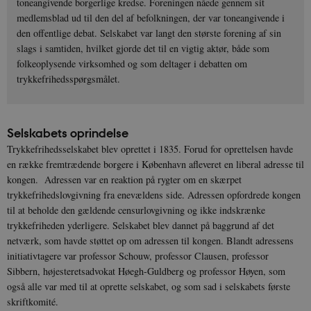
toneangivende borgerlige kredse. Foreningen nåede gennem sit
medlemsblad ud til den del af befolkningen, der var toneangivende i
den offentlige debat. Selskabet var langt den største forening af sin
slags i samtiden, hvilket gjorde det til en vigtig aktør, både som
folkeoplysende virksomhed og som deltager i debatten om
trykkefrihedsspørgsmålet.
Selskabets oprindelse
Trykkefrihedsselskabet blev oprettet i 1835. Forud for oprettelsen havde
en række fremtrædende borgere i København afleveret en liberal adresse til
kongen. Adressen var en reaktion på rygter om en skærpet
trykkefrihedslovgivning fra enevældens side. Adressen opfordrede kongen
til at beholde den gældende censurlovgivning og ikke indskrænke
trykkefriheden yderligere. Selskabet blev dannet på baggrund af det
netværk, som havde støttet op om adressen til kongen. Blandt adressens
initiativtagere var professor Schouw, professor Clausen, professor
Sibbern, højesteretsadvokat Høegh-Guldberg og professor Høyen, som
også alle var med til at oprette selskabet, og som sad i selskabets første
skriftkomité.