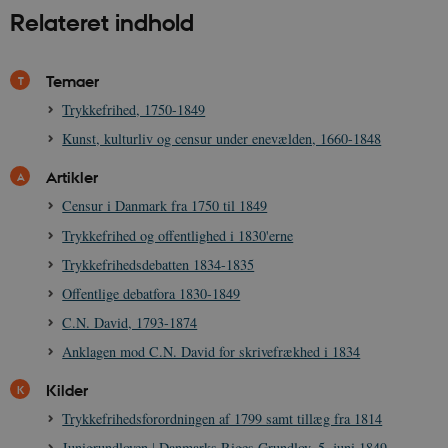
Relateret indhold
Temaer
sp_t
1 år
Spotify Inc.
Trykkefrihed, 1750-1849
.spotify.com
Kunst, kulturliv og censur under enevælden, 1660-1848
Artikler
Censur i Danmark fra 1750 til 1849
sp_landing
1 dag
Spotify Inc.
Trykkefrihed og offentlighed i 1830'erne
.spotify.com
Trykkefrihedsdebatten 1834-1835
Offentlige debatfora 1830-1849
C.N. David, 1793-1874
Anklagen mod C.N. David for skrivefrækhed i 1834
JSESSIONID
Session
Oracle Corporation
.nr-data.net
Kilder
Trykkefrihedsforordningen af 1799 samt tillæg fra 1814
Junigrundloven ǀ Danmarks Riges Grundlov, 5. juni 1849