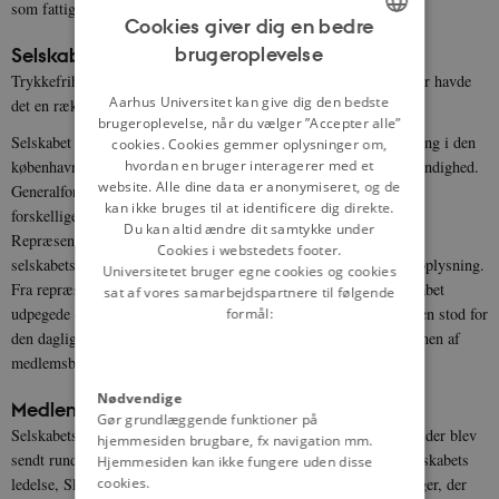
som fattighuse og hospitaler.
Cookies giver dig en bedre
brugeroplevelse
Selskabets organisation
ENGLISH
Trykkefrihedsselskabet havde hovedsæde i København. Herudover havde
DANISH
Aarhus Universitet kan give dig den bedste
det en række mindre afdelinger rundtomkring i landet.
brugeroplevelse, når du vælger ”Accepter alle”
Selskabet var organiseret omkring den halvårlige generalforsamling i den
cookies. Cookies gemmer oplysninger om,
københavnske afdeling, der fungerede som selskabets øverste myndighed.
hvordan en bruger interagerer med et
website. Alle dine data er anonymiseret, og de
Generalforsamlingen valgte et repræsentantskab, hvor selskabets
kan ikke bruges til at identificere dig direkte.
forskellige afdelinger var repræsenteret efter størrelse.
Du kan altid ændre dit samtykke under
Repræsentantskabet var den forsamling, der tog beslutninger om
Cookies i webstedets footer.
selskabets bogudgivelser og foreningens øvrige arbejde for folkeoplysning.
Universitetet bruger egne cookies og cookies
Fra repræsentantskabet valgtes en bestyrelse, og repræsentantskabet
sat af vores samarbejdspartnere til følgende
udpegede også en skriftkomité med ni medlemmer. Skriftkomiteen stod for
formål:
den daglige ledelse af selskabet og i en periode også for redaktionen af
medlemsbladet
Dansk Folkeblad
.
Nødvendige
Medlemsbladet
Dansk Folkeblad
Gør grundlæggende funktioner på
Selskabets samlende organ var medlemsbladet
Dansk Folkeblad
, der blev
hjemmesiden brugbare, fx navigation mm.
sendt rundt til medlemmerne hver uge. Via dette organ kunne selskabets
Hjemmesiden kan ikke fungere uden disse
ledelse, Skriftkomiteen, meddele medlemmerne om de beslutninger, der
cookies.