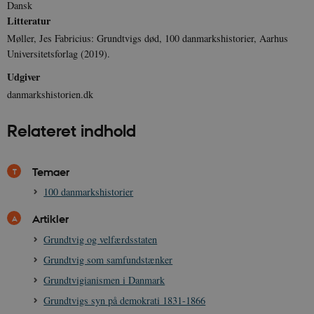
Dansk
k
a
Litteratur
h
Møller, Jes Fabricius: Grundtvigs død, 100 danmarkshistorier, Aarhus
CloudFront-
.h5p.com
Session
A
Universitetsforlag (2019).
Created-At
Udgiver
_gat_UA-
.danmarkshistorien.dk
58
T
8822943-1
sekunder
c
danmarkshistorien.dk
A
p
n
Relateret indhold
u
n
o
I
_
Temaer
u
a
100 danmarkshistorier
r
h
w
Artikler
Grundtvig og velfærdsstaten
Grundtvig som samfundstænker
Grundtvigianismen i Danmark
Grundtvigs syn på demokrati 1831-1866