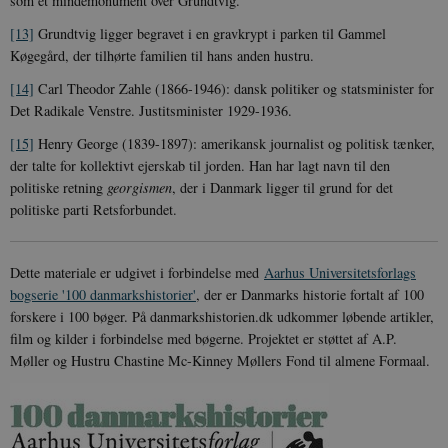
som et mindemonument over Grundtvig.
Cloudflare,
Navn
Udbyder / Domæne
Udløb
B
VISITOR_INFO1_LIVE
_cfuvid
Inc.
.vimeo.com
6
Session
Denne cooki
Google LLC
.podbean.com
måneder
indstilles af 
.youtube.com
nmstat
1 år 1
D
[13]
Grundtvig ligger begravet i en gravkrypt i parken til Gammel
Siteimprove A/S
for at holde s
VISITOR_PRIVACY_METADATA
6
YouTube
måned
S
.danmarkshistorien.dk
Køgegård, der tilhørte familien til hans anden hustru.
brugerpræfer
måneder
.youtube.com
r
for Youtube-
d
videoer, der e
[14]
Carl Theodor Zahle (1866-1946): dansk politiker og statsminister for
a
indlejret i
h
Det Radikale Venstre. Justitsminister 1929-1936.
websteder; d
b
også afgøre,
h
webstedsbes
[15]
Henry George (1839-1897): amerikansk journalist og politisk tænker,
t
bruger den ny
der talte for kollektivt ejerskab til jorden. Han har lagt navn til den
gamle version
CloudFront-
.h5p.com
Session
A
Youtube-
politiske retning
georgismen
, der i Danmark ligger til grund for det
Key-Pair-Id
grænsefladen
politiske parti Retsforbundet.
_gid
1 dag
D
Google LLC
NID
6
Denne cooki
Google LLC
k
.danmarkshistorien.dk
måneder
indstilles af
.google.com
U
3 dage
DoubleClick 
D
ejes af Google
Dette materiale er udgivet i forbindelse med
Aarhus Universitetsforlags
e
at hjælpe med
f
bogserie '100 danmarkshistorier'
, der er Danmarks historie fortalt af 100
oprette en pro
i
dine interess
t
forskere i 100 bøger. På danmarkshistorien.dk udkommer løbende artikler,
vise dig relev
D
film og kilder i forbindelse med bøgerne. Projektet er støttet af A.P.
annoncer på 
o
websteder.
v
Møller og Hustru Chastine Mc-Kinney Møllers Fond til almene Formaal.
s
YSC
Session
Denne cooki
Google LLC
indstilles af
.youtube.com
h5pcomsession
danmarkshistoriendk.h5p.com
1 dag
A
YouTube til a
visninger af
CloudFront-
.h5p.com
Session
A
indlejrede vi
Signature