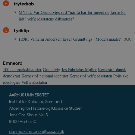
Mytedrab
MYTE: Var Grundtvigs ord "når få har for meget og færre for
lidt" velfærdsstatens dåbsattest?
Lydklip
HØR: Vilhelm Andersen læser Grundtvigs "Modersmaalet" 1930
Emneord
100 danmarkshistorier
Grundtvig
Jes Fabricius Møller
Kernestof dansk
demokrati
Kernestof national identitet
Kernestof velfærdsstaten
Politiske
ideologier
Velfærdsstaten
AARHUS UNIVERSITET
Institut for Kultur og Samfund
Afdeling for Historie og Klassiske Studier
Jens Chr. Skous Vej 5
8000 Aarhus C
danmarkshistorien@cas.au.dk