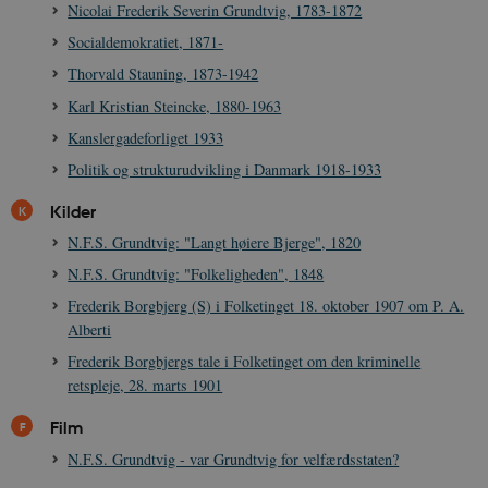
Nicolai Frederik Severin Grundtvig, 1783-1872
Socialdemokratiet, 1871-
Thorvald Stauning, 1873-1942
Karl Kristian Steincke, 1880-1963
Kanslergadeforliget 1933
Politik og strukturudvikling i Danmark 1918-1933
Kilder
N.F.S. Grundtvig: "Langt høiere Bjerge", 1820
N.F.S. Grundtvig: "Folkeligheden", 1848
Frederik Borgbjerg (S) i Folketinget 18. oktober 1907 om P. A.
Alberti
Frederik Borgbjergs tale i Folketinget om den kriminelle
retspleje, 28. marts 1901
Film
N.F.S. Grundtvig - var Grundtvig for velfærdsstaten?