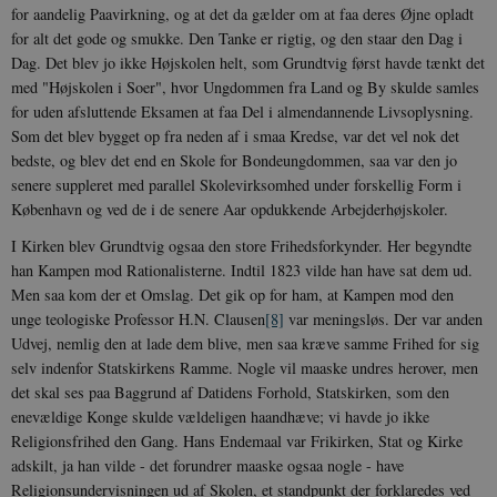
for aandelig Paavirkning, og at det da gælder om at faa deres Øjne opladt
for alt det gode og smukke. Den Tanke er rigtig, og den staar den Dag i
Dag. Det blev jo ikke Højskolen helt, som Grundtvig først havde tænkt det
med "Højskolen i Soer", hvor Ungdommen fra Land og By skulde samles
for uden afsluttende Eksamen at faa Del i almendannende Livsoplysning.
Som det blev bygget op fra neden af i smaa Kredse, var det vel nok det
bedste, og blev det end en Skole for Bondeungdommen, saa var den jo
senere suppleret med parallel Skolevirksomhed under forskellig Form i
København og ved de i de senere Aar opdukkende Arbejderhøjskoler.
I Kirken blev Grundtvig ogsaa den store Frihedsforkynder. Her begyndte
han Kampen mod Rationalisterne. Indtil 1823 vilde han have sat dem ud.
Men saa kom der et Omslag. Det gik op for ham, at Kampen mod den
unge teologiske Professor H.N. Clausen
[8]
var meningsløs. Der var anden
Udvej, nemlig den at lade dem blive, men saa kræve samme Frihed for sig
selv indenfor Statskirkens Ramme. Nogle vil maaske undres herover, men
det skal ses paa Baggrund af Datidens Forhold, Statskirken, som den
enevældige Konge skulde vældeligen haandhæve; vi havde jo ikke
Religionsfrihed den Gang. Hans Endemaal var Frikirken, Stat og Kirke
adskilt, ja han vilde - det forundrer maaske ogsaa nogle - have
Religionsundervisningen ud af Skolen, et standpunkt der forklaredes ved