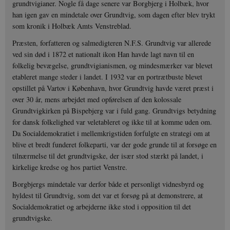
grundtvigianer. Nogle få dage senere var Borgbjerg i Holbæk, hvor
han igen gav en mindetale over Grundtvig, som dagen efter blev trykt
som kronik i Holbæk Amts Venstreblad.
Præsten, forfatteren og salmedigteren N.F.S. Grundtvig var allerede
ved sin død i 1872 et nationalt ikon Han havde lagt navn til en
folkelig bevægelse, grundtvigianismen, og mindesmærker var blevet
etableret mange steder i landet. I 1932 var en portrætbuste blevet
opstillet på Vartov i København, hvor Grundtvig havde været præst i
over 30 år, mens arbejdet med opførelsen af den kolossale
Grundtvigkirken på Bispebjerg var i fuld gang. Grundtvigs betydning
for dansk folkelighed var veletableret og ikke til at komme uden om.
Da Socialdemokratiet i mellemkrigstiden forfulgte en strategi om at
blive et bredt funderet folkeparti, var der gode grunde til at forsøge en
tilnærmelse til det grundtvigske, der især stod stærkt på landet, i
kirkelige kredse og hos partiet Venstre.
Borgbjergs mindetale var derfor både et personligt vidnesbyrd og
hyldest til Grundtvig, som det var et forsøg på at demonstrere, at
Socialdemokratiet og arbejderne ikke stod i opposition til det
grundtvigske.