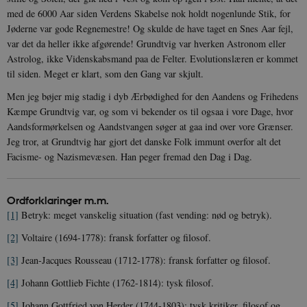
med de 6000 Aar siden Verdens Skabelse nok holdt nogenlunde Stik, for
Jøderne var gode Regnemestre! Og skulde de have taget en Snes Aar fejl,
var det da heller ikke afgørende! Grundtvig var hverken Astronom eller
Astrolog, ikke Videnskabsmand paa de Felter. Evolutionslæren er kommet
sp_landing
1 dag
Spotify Inc.
.spotify.com
til siden. Meget er klart, som den Gang var skjult.
Men jeg bøjer mig stadig i dyb Ærbødighed for den Aandens og Frihedens
Kæmpe Grundtvig var, og som vi bekender os til ogsaa i vore Dage, hvor
Aandsformørkelsen og Aandstvangen søger at gaa ind over vore Grænser.
Jeg tror, at Grundtvig har gjort det danske Folk immunt overfor alt det
JSESSIONID
Session
Oracle Corporation
.nr-data.net
Facisme- og Nazismevæsen. Han peger fremad den Dag i Dag.
Ordforklaringer m.m.
[1]
Betryk: meget vanskelig situation (fast vending: nød og betryk).
[2]
Voltaire (1694-1778): fransk forfatter og filosof.
CookieScriptConsent
1 år
CookieScript
danmarkshistorien.dk
[3]
Jean-Jacques Rousseau (1712-1778): fransk forfatter og filosof.
[4]
Johann Gottlieb Fichte (1762-1814): tysk filosof.
[5]
Johann Gottfried von Herder (1744-1803): tysk kritiker, filosof og