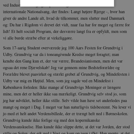
ved Industrialisering og Kapitalisering. Han har skrevet den mest
internationale Nationalsang, der findes: Langt højere Bjerge -, hvor han
giver de andre Lande alt, hvad de tilkommer, men slutter med Danmark
Nødvendige
Statistiske
Marketing
og: Da har i Rigdom vi drevet det vidt, naar faa har for meget og færre for
Funktionelle
Uklassificerede
lidt! Et helt socialt Program, der desværre langt fra er opfyldt, men som
vi alle burde stræbe efter at virkeliggøre.
Nødvendige cookies hjælper med at gøre
hjemmesiden brugbar ved at aktivere nogle
Som 17-aarig Student overværede jeg 100 Aars Festen for Grundtvig i
grundlæggende funktioner som navigation mm.
Hjemmesiden kan ikke fungerer uden disse
Udby. Grundtvig var da i toneangivende Kredse meget foragtet; man
cookies.
kendte den Gang kun et, der var værre, Brandesianismen, men det var
Navn
Udbyder / Domæne
Udløb
ogsaa det rene Djævelskab! Jeg var gennem mine Bedsteforældre og
Forældre blevet paavirket og stærkt grebet af Grundtvig, og Mindefesten i
be_typo_user
Session
TYPO3 Association
.danmarkshistorien.dk
Udby var mig en Højtid. Men, som jeg sagde ved en Mindefest i
København forleden: Ikke mange af Grundtvigs Meninger er længere
mine, men det er heller ikke saa mærkeligt. Grundtvig selv stod jo, som
jeg har udviklet, heller ikke stille. Selv vilde han have set anderledes paa
mangt og meget i Dag. I meget var han naturligvis tidsbestemt. Nu lever vi
jo med et helt andet Verdensbillede, der er trængt helt ned i Børneskolen.
Grundtvig kunde ikke forlige sig med den kopernikanske
sp_t
1 år
Spotify Inc.
.spotify.com
Verdensanskuelse. Han kunde ikke slippe dette, at det var Jorden, der stod
stille og Solen, der gik ned i Vest og kom op igen i Øst. Han mente, at det