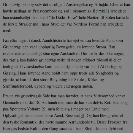
Grundtvig bød sig selv det utrolige i Anstrengelse og Arbejde. Efter at han
havde nedlagt sit Præsteembede og sad i økonomisk Betryk
[1]
arbejdede
han ustandseligt; han sad i "de Dødes Have" hele Nætter, til Solen kastede
de første Straaler ind i hans Stue; det var Nordens Fortid han arbejdede
med.
Faa eller ingen i dansk Aandshistorie har ejet en saa levende Aand som
Grundtvig; den var i uophørlig Bevægelse, en levende Strøm. Han
reviderede ustandseligt sine egne Anskuelser. Der for er der ikke noget,
der rigtig kan kaldes grundtvigiansk; til nogen afklaret filosofisk eller
teologisk Livsanskuelse kom han aldrig; stadig var han i Afklaring og
Gæring. Hans levende Aand holdt ham oppe trods alle Svagheder og
gjorde, at han fik den store Betydning for Skole-, Kirke- og
Samfundsforhold, dybere og videre end nogen anden.
Fra en vis grundtvigsk Side har man hævdet, at hans Virksomhed var et
Genmæle mod det 18. Aarhundrede, men de har kun delvis Ret. Han slog
paa Spotteren Voltaire
[2]
, men følte sig i meget paa Linie med
Oplysningstidens anden store Aand, Rosseau
[3]
. Og han blev grebet af
den tyske Romantik, der hørte samme Aarhundrede til. Disse Frøkorn fra
Europas bedste Kultur den Gang saaedes i hans Sind; de sank dybt ned i