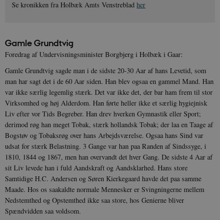
Se kronikken fra Holbæk Amts Venstreblad
her
Gamle Grundtvig
Foredrag af Undervisningsminister Borgbjerg i Holbæk i Gaar:
Gamle Grundtvig sagde man i de sidste 20-30 Aar af hans Levetid, som
man har sagt det i de 60 Aar siden. Han blev ogsaa en gammel Mand. Han
var ikke særlig legemlig stærk. Det var ikke det, der bar ham frem til stor
Virksomhed og høj Alderdom. Han førte heller ikke et særlig hygiejnisk
Liv efter vor Tids Begreber. Han drev hverken Gymnastik eller Sport;
derimod røg han meget Tobak, stærk hollandsk Tobak; der laa en Taage af
Bogstøv og Tobaksrøg over hans Arbejdsværelse. Ogsaa hans Sind var
udsat for stærk Belastning. 3 Gange var han paa Randen af Sindssyge, i
1810, 1844 og 1867, men han overvandt det hver Gang. De sidste 4 Aar af
sit Liv levede han i fuld Aandskraft og Aandsklarhed. Hans store
Samtidige H.C. Andersen og Søren Kierkegaard havde det paa samme
Maade. Hos os saakaldte normale Mennesker er Svingningerne mellem
Nedstemthed og Opstemthed ikke saa store, hos Genierne bliver
Spændvidden saa voldsom.