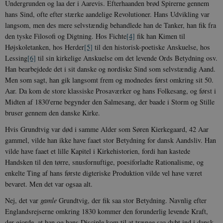
Undergrunden og laa der i Aarevis. Efterhaanden brød Spirerne gennem
hans Sind, ofte efter stærke aandelige Revolutioner. Hans Udvikling var
langsom, men des mere selvstændig behandlede han de Tanker, han fik fra
den tyske Filosofi og Digtning. Hos Fichte
[4]
fik han Kimen til
Højskoletanken, hos Herder
[5]
til den historisk-poetiske Anskuelse, hos
Lessing
[6]
til sin kirkelige Anskuelse om det levende Ords Betydning osv.
Han bearbejdede det i sit danske og nordiske Sind som selvstændig Aand.
Men som sagt, han gik langsomt frem og modnedes først omkring sit 50.
Aar. Da kom de store klassiske Prosaværker og hans Folkesang, og først i
Midten af 1830'erne begynder den Salmesang, der baade i Storm og Stille
bruser gennem den danske Kirke.
Hvis Grundtvig var død i samme Alder som Søren Kierkegaard, 42 Aar
gammel, vilde han ikke have faaet stor Betydning for dansk Aandsliv. Han
vilde have faaet et lille Kapitel i Kirkehistorien, fordi han kastede
Handsken til den tørre, snusfornuftige, poesiforladte Rationalisme, og
enkelte Ting af hans første digteriske Produktion vilde vel have været
bevaret. Men det var ogsaa alt.
Nej, det var
gamle
Grundtvig, der fik saa stor Betydning. Navnlig efter
Englandsrejserne omkring 1830 kommer den forunderlig levende Kraft,
der gjorde, at han og hans Disciple kom til at trænge saa dybt ind i dansk