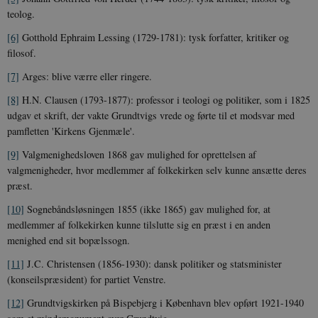
teolog.
[6]
Gotthold Ephraim Lessing (1729-1781): tysk forfatter, kritiker og
filosof.
XSRF-TOKEN
danmarkshistoriendk.h5p.com
1 dag
[7]
Arges: blive værre eller ringere.
[8]
H.N. Clausen (1793-1877): professor i teologi og politiker, som i 1825
udgav et skrift, der vakte Grundtvigs vrede og førte til et modsvar med
pamfletten 'Kirkens Gjenmæle'.
__cf_bm
30
Cloudflare Inc.
minutte
.vimeo.com
[9]
Valgmenighedsloven 1868 gav mulighed for oprettelsen af
valgmenigheder, hvor medlemmer af folkekirken selv kunne ansætte deres
præst.
[10]
Sognebåndsløsningen 1855 (ikke 1865) gav mulighed for, at
medlemmer af folkekirken kunne tilslutte sig en præst i en anden
menighed end sit bopælssogn.
[11]
J.C. Christensen (1856-1930): dansk politiker og statsminister
(konseilspræsident) for partiet Venstre.
Udbyder /
Navn
Udløb
Beskrivelse
Domæne
Udbyder /
Udbyder /
[12]
Grundtvigskirken på Bispebjerg i København blev opført 1921-1940
Navn
Navn
Udløb
Udløb
Beskrivelse
Besk
Domæne
Domæne
cf_clearance
1 år
Podbean