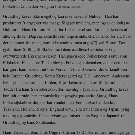
Folkeliv. Da mærker vi ogsaa Frihedsmanden.
Grundtvig læses ikke meget og kan ikke læses af Nutiden. Han har
produceret Bjerge; der var mange Slagger imellem, men ogsaa de lødigste
Guldaarer. Hans Ord om Frihed for Loke saavel som for Thor, kendes af
alle, og de er i Dag saa aktuelle som nogensinde, eller: Frihed for alt, hvad
der stammer fra Aand, som ikke ændres, men arges
[7]
ved Baand! Det
gjaldt hans Stilling til Skolen med dens aandløse Lektieterperi og
overvurderede Eksamensvæsen. Han paavirkede Folkeskolen saavel som
Friskolen. Hans store Tanke blev jo Folkehøjskoletanken; det er den, der
har gjort ham bekendt ud over Verden. Vi har 3 Genier, der er kendt over
hele Jorden: Grundtvig, Søren Kierkegaard og H.C. Andersen. Andersens
Eventyr læses over hele Jorden, Ki[e]rkegaard studeres til den mindste
Tøddel fra hans Skrivebordsskuffer, navnlig i Tyskland. Grundtvig læses
kun lidt derude, han er vanskelig at gengive paa andre Sprog. Hans
Folkehøjskole er det, der har vundet mest Forstaaelse i Udlandet, i
Tyskland, Holland, Svejts, England osv., ja helt til Indien og Japan; nylig
modtog jeg saaledes i Undervisningsministeriet en Bog paa Japansk om
Grundtvig og hans Skoletanke.
Hans Tanke var den, at de Unge i Alderen 18-21 Aar er mest modtagelige