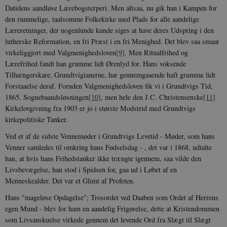
Datidens aandløse Lærebogsterperi. Men altsaa, nu gik han i Kampen for
den rummelige, taalsomme Folkekirke med Plads for alle aandelige
Læreretninger, der nogenlunde kunde siges at have deres Udspring i den
lutherske Reformation, en fri Præst i en fri Menighed. Det blev saa smaat
virkeliggjort med Valgmenighedsloven
[9]
. Men Ritualfrihed og
Lærefrihed fandt han grumme lidt Ørenlyd for. Hans voksende
Tilhængerskare, Grundtvigianerne, har gennemgaaende haft grumme lidt
Forstaaelse deraf. Foruden Valgmenighedsloven fik vi i Grundtvigs Tid,
1865, Sognebaandsløsningen
[10]
, men hele den J.C. Christensenske
[11]
Kirkelovgivning fra 1903 er jo i største Modstrid med Grundtvigs
kirkepolitiske Tanker.
Ved et af de sidste Vennemøder i Grundtvigs Levetid - Møder, som hans
Venner samledes til omkring hans Fødselsdag - , det var i 1868, udtalte
han, at hvis hans Frihedstanker ikke trængte igennem, saa vilde den
Livsbevægelse, han stod i Spidsen for, gaa ud i Løbet af en
Menneskealder. Det var et Glimt af Profeten.
Hans "mageløse Opdagelse"; Trosordet ved Daaben som Ordet af Herrens
egen Mund - blev for ham en aandelig Frigørelse, dette at Kristendommen
som Livsanskuelse virkede gennem det levende Ord fra Slægt til Slægt