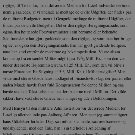
rigtige, til Trods for, hvad det ærede Medlem for Løvel ind­vender derimod,
nemlig saaledes, at vi undlade at medtage de civile Udgifter, der findes paa
de militære Budgetter, men til Gengæld medtage de militære Udgifter, der
findes paa de civile Budgetter. Det er den rigtige Beregningsmaade, som
ogsaa den højtærede Forsvarsminister i sin be­rømte eller bekendte
Samfundslære har gjort gældende som den rigtige, og som man bør bruge,
og det er ogsaa den Be­regningsmaade, han har gjort gældende tidligere,
naar han stod overfor de mode­rate og bekæmpede dem. Vi ere altsaa
1
komne op fra en samlet Militærudgift paa 19
/
Mill. Kr., som den var
2
under det sid­ste Højreministerium, til 25 Mill. Kr., som den vil blive i
1
næste Finansaar. En Stig­ning af 5
/
Mill. Kr. til Militærudgifter! Man
2
vilde med større Glæde have modtaget et Finanslovforslag, der paa en eller
anden Maade havde faaet fuld Kompensa­tion for denne Million og saa
havde und­ladt Takstforhøjelse paa Jernbanerne med l Million. Det vilde
sikkert have vakt større Glæde her i Tinget og ude i Be­folkningen.
Med Hensyn til den militære Admini­stration var det ærede Medlem for
Løvel jo allerede inde paa Aalborg Affæren. Men naar jeg sammenligner
hans Udtalel­ser forleden Dag, saa milde, saa matte, saa overbærende og
undskyldende, med den Tale, han i sin tid holdt i Anledning af
Mislighederne i Viborg, naar jeg sam­menligner hans Tone nu med den