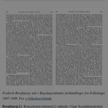
Frederik Borgbjergs tale i Rigsdagstidendes forhandlinger fra Folketinget,
1907-1908.
Fra:
e-folketingstidende
.
Borgbjerg
[1]
:
Konseilspræsidenten
[2]
tak­kede i Gaar Socialdemokratiet