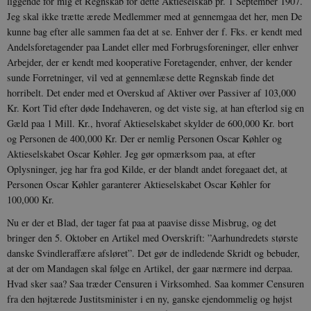
liggende for mig et Regnskab for dette Aktieselskab pr. 1 September 1907.
Jeg skal ikke trætte ærede Medlemmer med at gennemgaa det her, men De
sp_t
1 år
Spotify Inc.
kunne bag efter alle sammen faa det at se. Enhver der f. Fks. er kendt med
.spotify.com
Andelsforetagender paa Landet eller med Forbrugsforeninger, eller enhver
Ar­bejder, der er kendt med kooperative Foretagender, enhver, der kender
sunde Forretninger, vil ved at gennemlæse dette Regnskab finde det
horribelt. Det ender med et Overskud af Aktiver over Passiver af 103,000
Kr. Kort Tid efter døde Inde­haveren, og det viste sig, at han efterlod sig en
sp_landing
1 dag
Spotify Inc.
.spotify.com
Gæld paa 1 Mill. Kr., hvoraf Aktie­selskabet skylder de 600,000 Kr. bort
og Personen de 400,000 Kr. Der er nemlig Personen Oscar Køhler og
Aktieselskabet Oscar Køhler. Jeg gør opmærksom paa, at efter
Oplysninger, jeg har fra god Kilde, er der blandt andet foregaaet det, at
Personen Oscar Køhler garanterer Ak­tieselskabet Oscar Køhler for
100,000 Kr.
JSESSIONID
Session
Oracle Corporation
.nr-data.net
Nu er der et Blad, der tager fat paa at paavise disse Misbrug, og det
bringer den 5. Oktober en Artikel med Overskrift: ”Aarhundredets største
danske Svindler­affære afsløret”. Det gør de indledende Skridt og bebuder,
at der om Mandagen skal følge en Artikel, der gaar nærmere ind derpaa.
Hvad sker saa? Saa træder Censuren i Virksomhed. Saa kommer Censuren
CookieScriptConsent
1 år
CookieScript
fra den højtærede Justitsminister i en ny, ganske ejendommelig og højst
danmarkshistorien.dk