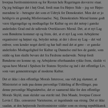
hvorpaa Justitsministeren og for Resten hele Regeringen desværre staar.
Og jeg beklager det i høj Grad, fordi man fra Højres Side – jeg ser Højre­
mændene le – betragter det som et Ud­tryk for Demokratiet. Men det er jo
hel­digvis en grundig Misforstaaelse. Nej, Demokratiets Mænd kunne godt
være til­gængelige og modtagelige for Kultur og ere det netop i ganske
anderledes Grad end de udlevede Overklassers Mænd. Det, at et nyt Lag
som Bønderne kommer op og frem, det, at et nyt Lag som Arbej­derne
organiserer og højner sig, betyder netop, at der i disse ny Lag – det ved
enhver, som kender noget dertil og har haft med det at gøre – er ganske
ander­ledes Modtagelighed for Kultur og Dan­nelse end hos de gamle, som
sidde og kun skulle bevare det fra Fædrene nedarvede. Netop fordi
Bønderne ere komne op, og Arbejderne efterhaanden rykke frem, skulde vi
ogsaa have Mænd i Spidsen for Statens Styrelse og ind i det offentlige Liv,
som vare gennemtrængte af moderne Kultur.
Det er ikke i den offentlige Morals Interesse, saa vidt jeg skønner, at
Mini­steriet er inde paa denne personlige Ud­deling af Bevillinger, paa
denne personlige Magtudøvelse, det er saamænd ikke for den offentlige
Morals Skyld, man skrider saa stærkt ind. Den Maade, hvorpaa Cen­sor
Levin f. Eks. censurerer Varieteerne, er ingenlunde saa streng. Det er ikke
saa­dan, at den højtærede Justitsminister sidder som en streng republikansk