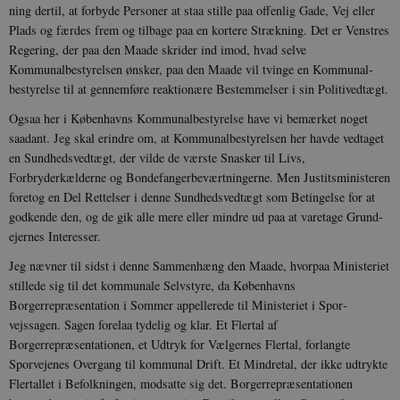
ning dertil, at forbyde Personer at staa stille paa offenlig Gade, Vej eller
Plads og færdes frem og tilbage paa en kortere Strækning. Det er Venstres
Regering, der paa den Maade skrider ind imod, hvad selve
Kommunalbestyrelsen ønsker, paa den Maade vil tvinge en Kommunal­
bestyrelse til at gennemføre reaktionære Bestemmelser i sin Politivedtægt.
Ogsaa her i Københavns Kommunal­bestyrelse have vi bemærket noget
saa­dant. Jeg skal erindre om, at Kommu­nalbestyrelsen her havde vedtaget
en Sundhedsvedtægt, der vilde de værste Snasker til Livs,
Forbryderkælderne og Bondefangerbeværtningerne. Men Justitsministeren
foretog en Del Rettelser i denne Sundhedsvedtægt som Betingelse for at
godkende den, og de gik alle mere eller mindre ud paa at varetage Grund­
ejernes Interesser.
Jeg nævner til sidst i denne Sam­menhæng den Maade, hvorpaa Ministeriet
stillede sig til det kommunale Selvstyre, da Københavns
Borgerrepræsentation i Sommer appellerede til Ministeriet i Spor­
vejssagen. Sagen forelaa tydelig og klar. Et Flertal af
Borgerrepræsentationen, et Udtryk for Vælgernes Flertal, forlangte
Sporvejenes Overgang til kommunal Drift. Et Mindretal, der ikke udtrykte
Flertallet i Befolkningen, modsatte sig det. Borger­repræsentationen