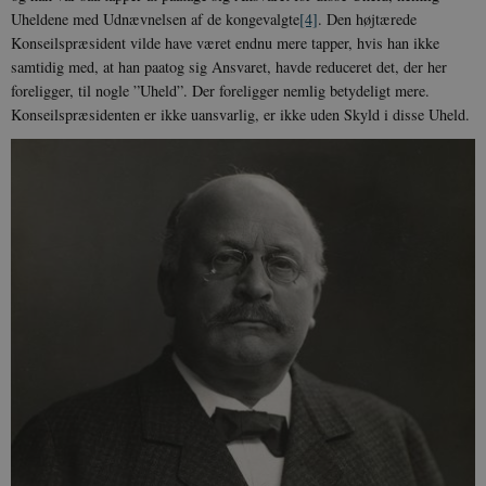
Uheldene med Ud­nævnelsen af de kongevalgte
[4]
. Den højt­ærede
Konseilspræsident vilde have været endnu mere tapper, hvis han ikke
samtidig med, at han paatog sig Ansvaret, havde reduceret det, der her
foreligger, til nogle ”Uheld”. Der foreligger nemlig betydeligt mere.
Konseilspræsidenten er ikke uan­svarlig, er ikke uden Skyld i disse Uheld.