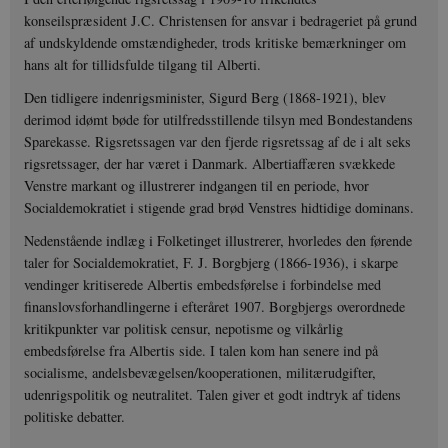
konseilspræsident J.C. Christensen for ansvar i bedrageriet på grund
af undskyldende omstændigheder, trods kritiske bemærkninger om
hans alt for tillidsfulde tilgang til Alberti.
Den tidligere indenrigsminister, Sigurd Berg (1868-1921), blev
derimod idømt bøde for utilfredsstillende tilsyn med Bondestandens
Sparekasse. Rigsretssagen var den fjerde rigsretssag af de i alt seks
rigsretssager, der har været i Danmark. Albertiaffæren svækkede
Venstre markant og illustrerer indgangen til en periode, hvor
Socialdemokratiet i stigende grad brød Venstres hidtidige dominans.
Nedenstående indlæg i Folketinget illustrerer, hvorledes den førende
taler for Socialdemokratiet, F. J. Borgbjerg (1866-1936), i skarpe
vendinger kritiserede Albertis embedsførelse i forbindelse med
finanslovsforhandlingerne i efteråret 1907. Borgbjergs overordnede
kritikpunkter var politisk censur, nepotisme og vilkårlig
embedsførelse fra Albertis side. I talen kom han senere ind på
socialisme, andelsbevægelsen/kooperationen, militærudgifter,
udenrigspolitik og neutralitet. Talen giver et godt indtryk af tidens
politiske debatter.