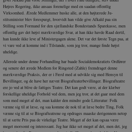
Højres Regering, ikke ansaas forenelige med en saadan offentlig
Virksomhed. Ærede Med­lemmer huske alle, at den højtærede Ju­
stitsminister blev forespurgt, hvorvidt han vilde give Afkald paa sin
Stilling som Formand for den sjællandske Bondestands Sparekasse, men
offentlig gav det højst mærkværdige Svar, at han ikke havde Raad dertil,
han kunde ikke leve af Mini­stergagen alene. Det var det første Tegn paa, at
vi vare ved at komme ind i Til­stande, som jeg tror, mange finde højst
uheldige.
Allerede under denne Forhandling har baade Socialdemokratiets Ordfører
og se­nere det ærede Medlem for Ringsted (Zahle) fremdraget denne
mærkværdige Praksis, der er i Færd med at udvikle sig med Hensyn til
Bevillinger, og de have her nævnt Biografteaterbevillinger. Biografteatre
ere jo ved at blive de fattiges Teatre. Det kan godt være, at der klæber
forskellige uheldige Forhold ved dem, men jeg tror, at det gaar med dem
som med meget af det, man kalder den mindre gode Litteratur: Folk
vænne sig til at læse, og saa komme de nok til at læse bedre Ting, Folk
vænne sig til at se Biografteatrene og opdrages maaske derigennem netop
til at sætte Pris paa de virkelige Teatre. Meget af det kan ogsaa være
meget morsomt og interessant. Jeg har ikke set meget af det, men det, jeg