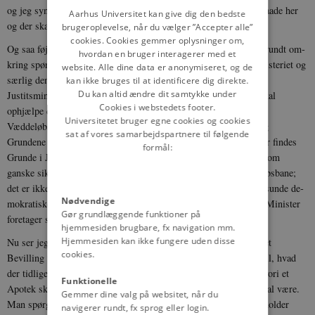
og jeg synes paa den Maade at gøre vort Land til en Spille­bule baade her
DANISH
Aarhus Universitet kan give dig den bedste
og der skal ikke ophjælpe den offentlige Moral.
brugeroplevelse, når du vælger ”Accepter alle”
cookies. Cookies gemmer oplysninger om,
Og saa føjer jeg til, at det efterhaan­den er blevet saadan, at Folk rundt om­
hvordan en bruger interagerer med et
kring spørge om Grundene til enhver saa­dan Handling, som Ministeriet og
website. Alle dine data er anonymiseret, og de
særlig den højtærede Justitsminister foretager sig. Naar f. Eks.
kan ikke bruges til at identificere dig direkte.
Du kan altid ændre dit samtykke under
Justitsministeren uddeler Be­villing til et Landbrugslotteri, der skal
Cookies i webstedets footer.
ophjælpe den ædle Hesteavl og det mindre Landbrug og fremme
Universitetet bruger egne cookies og cookies
Væddeløbsbanen ved Ordrup Krat, spørge Folk om Grundene, og
sat af vores samarbejdspartnere til følgende
Grundene findes for øvrigt ogsaa, de ere ganske nærliggende. Der findes
formål:
Grunde i Justitsministerens eller hans Slægtninges Besiddelse, som
ganske sikkert ville stige betydeligt i Værdi ved den ny Væddeløbsbane;
det er ikke heldigt for den offent­lige Moral, ikke heldigt for den sunde de­
Nødvendige
mokratiske Politik, at Folk saadan ved enhver Handling, som en Minister
Gør grundlæggende funktioner på
fore­tager sig, spørge om de personlige Grunde dertil.
hjemmesiden brugbare, fx navigation mm.
Hjemmesiden kan ikke fungere uden disse
Nu ser jeg i disse Dage, at den højt­ærede Justitsminister har givet
cookies.
Bevilling til et Apotek ude paa Gl. Kongevej, og i Modsætning til, hvad
der tidligere har været tilfældet, at man kun fastsætter Zonen, hvori et
Funktionelle
Apotek skal ligge, fastsættes nu selve Husnummeret, hvor det skal være.
Gemmer dine valg på websitet, når du
Man spørger om Grunden dertil. Den højtærede Justitsminister holder
navigerer rundt, fx sprog eller login.