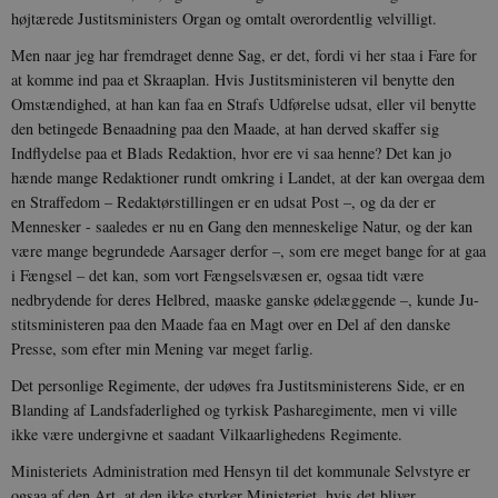
højtærede Justitsministers Organ og omtalt overordentlig velvilligt.
Men naar jeg har fremdraget denne Sag, er det, fordi vi her staa i Fare for
at komme ind paa et Skraaplan. Hvis Justitsministeren vil benytte den
Omstæn­dighed, at han kan faa en Strafs Udførelse udsat, eller vil benytte
den betingede Be­naadning paa den Maade, at han derved skaffer sig
Indflydelse paa et Blads Re­daktion, hvor ere vi saa henne? Det kan jo
hænde mange Redaktioner rundt om­kring i Landet, at der kan overgaa dem
en Straffedom – Redaktørstillingen er en udsat Post –, og da der er
Mennesker - saaledes er nu en Gang den menneske­lige Natur, og der kan
være mange be­grundede Aarsager derfor –, som ere meget bange for at gaa
i Fængsel – det kan, som vort Fængselsvæsen er, ogsaa tidt være
nedbrydende for deres Helbred, maaske ganske ødelæggende –, kunde Ju­
stitsministeren paa den Maade faa en Magt over en Del af den danske
Presse, som efter min Mening var meget farlig.
Det personlige Regimente, der udøves fra Justitsministerens Side, er en
Blanding af Landsfaderlighed og tyrkisk Pasharegi­mente, men vi ville
ikke være undergivne et saadant Vilkaarlighedens Regimente.
Ministeriets Administration med Hen­syn til det kommunale Selvstyre er
ogsaa af den Art, at den ikke styrker Ministe­riet, hvis det bliver