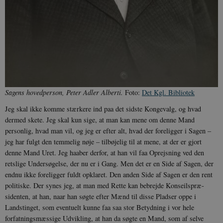
Sagens hovedperson, Peter Adler Alberti.
Foto:
Det Kgl. Bibliotek
Jeg skal ikke komme stærkere ind paa det sidste Kongevalg, og hvad
dermed skete. Jeg skal kun sige, at man kan mene om denne Mand
personlig, hvad man vil, og jeg er efter alt, hvad der foreligger i Sa­gen –
jeg har fulgt den temmelig nøje­ – tilbøjelig til at mene, at der er gjort
denne Mand Uret. Jeg haaber derfor, at han vil faa Oprejsning ved den
retslige Undersøgelse, der nu er i Gang. Men det er en Side af Sagen, der
endnu ikke foreligger fuldt opklaret. Den anden Side af Sagen er den rent
politiske. Der synes jeg, at man med Rette kan bebrejde Konseilspræ­
sidenten, at han, naar han søgte efter Mænd til disse Pladser oppe i
Landstinget, som eventuelt kunne faa saa stor Betyd­ning i vor hele
forfatningsmæssige Udvik­ling, at han da søgte en Mand, som af selve