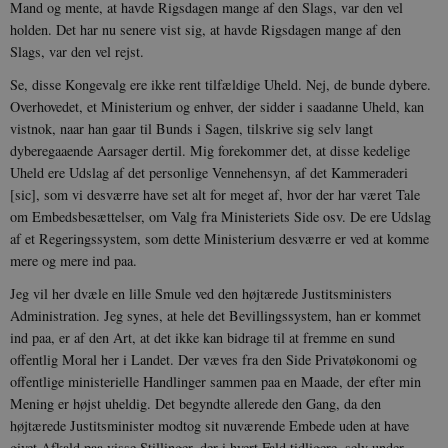
Mand og mente, at havde Rigsdagen mange af den Slags, var den vel
holden. Det har nu senere vist sig, at havde Rigsdagen mange af den
Slags, var den vel rejst.
Se, disse Kongevalg ere ikke rent til­fældige Uheld. Nej, de bunde dybere.
Overhovedet, et Ministerium og enhver, der sidder i saadanne Uheld, kan
vistnok, naar han gaar til Bunds i Sagen, tilskrive sig selv langt
dyberegaaende Aarsager der­til. Mig forekommer det, at disse kede­lige
Uheld ere Udslag af det personlige Vennehensyn, af det Kammeraderi
[sic], som vi desværre have set alt for meget af, hvor der har været Tale
om Embedsbesættelser, om Valg fra Ministeriets Side osv. De ere Udslag
af et Regeringssystem, som dette Ministerium desværre er ved at komme
mere og mere ind paa.
Jeg vil her dvæle en lille Smule ved den højtærede Justitsministers
Administra­tion. Jeg synes, at hele det Bevillings­system, han er kommet
ind paa, er af den Art, at det ikke kan bidrage til at fremme en sund
offentlig Moral her i Landet. Der væves fra den Side Privatøkonomi og
offentlige ministerielle Handlinger sammen paa en Maade, der efter min
Mening er højst uheldig. Det begyndte allerede den Gang, da den
højtærede Justitsminister modtog sit nuværende Embede uden at have
givet Afkald paa visse Stillinger, der i hvert Fald tidligere, selv under