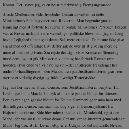
Kontor. Det, synes jeg, er en højst mærkværdig Fremgangs­maade.
Ærede Medlemmer vide, hvorledes Censurudøvelsen fra dette
Ministeriums Side begynder med Revuerne. Man be­gyndte ganske
lempeligt med at forbyde Revuerne at omtale Ministrenes Personer. Følgen
var, at Revuerne fra at være væ­sentligst politiske bleve, som jeg en Gang
havde Lejlighed til at sige i denne Sal, mere erotiske. De maatte ikke give
sig af med det offentlige Liv, derfor gik de over til at give sig mere og
mere af med det private. Saa rejste der sig i visse Kredse en Stemning
imod dem, og saa gik Mini­steren videre og har forbudt Revuer over­
hovedet. Hvor ende vi? Vi have nu set – det er allerede fremdraget her
under Forhandlingerne – den Maade, hvorpaa Justitsministeren gaar frem
overfor et virkelig dygtigt og fuldt alvorligt Teater­stykke.
Jeg maa her nævne, at den Censor, som Justitsministeren benytter, Hr.
Levin, gør i alle Maader Indtryk af at være ganske blottet for litterære
Forudsætnin­ger, ganske blottet for Kultur. Sammen­ligner man ham med
den tidligere Censor, saa maa man dog sige, at Censursystemet fra
Højreministeriernes Side blev udøvet med et vist Maadehold, og at den
Mand, der var sat til at udøve denne Censur, var en litterært gennemdannet
Mand. Jeg tror, at Hr. Levin netop er et Udtryk for det kulturelle Niveau,