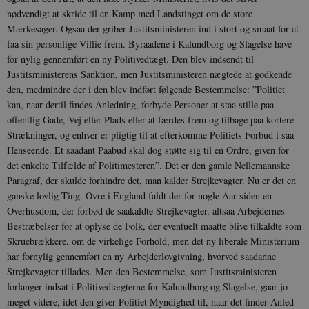
nødvendigt at skride til en Kamp med Landstinget om de store
Mærkesager. Ogsaa der griber Justits­ministeren ind i stort og smaat for at
faa sin personlige Villie frem. Byraadene i Kalundborg og Slagelse have
for nylig gennemført en ny Politivedtægt. Den blev indsendt til
Justitsministerens Sanktion, men Justitsministeren nægtede at godkende
den, medmindre der i den blev indført følgende Bestemmelse: ”Politiet
kan, naar dertil findes Anledning, forbyde Personer at staa stille paa
offentlig Gade, Vej eller Plads eller at færdes frem og tilbage paa kortere
Strækninger, og enhver er pligtig til at efterkomme Politiets Forbud i saa
Henseende. Et saadant Paabud skal dog støtte sig til en Ordre, given for
det en­kelte Tilfælde af Politimesteren”. Det er den gamle Nellemannske
Paragraf, der skulde forhindre det, man kalder Strejke­vagter. Nu er det en
ganske lovlig Ting. Ovre i England faldt der for nogle Aar siden en
Overhusdom, der forbød de saa­kaldte Strejkevagter, altsaa Arbejdernes
Bestræbelser for at oplyse de Folk, der eventuelt maatte blive tilkaldte som
Skruebrækkere, om de virkelige For­hold, men det ny liberale Ministerium
har fornylig gennemført en ny Arbejderlovgivning, hvorved saadanne
Strejkevagter tillades. Men den Bestemmelse, som Justitsministeren
forlanger indsat i Politivedtægterne for Kalundborg og Slagelse, gaar jo
meget videre, idet den giver Politiet Myndighed til, naar det finder Anled­