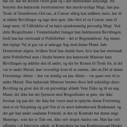
har set, har for Resten været godt og i alle Hen­seender uskyldigt. Nu
benytter den højt­ærede Justitsminister den mærkværdige Magt, han paa
Trods af Grundlovens Ord om, at Censur aldrig kan indføres mere, har til
at uddele Bevillinger og tage dem igen, ikke blot til en Censur, men til
langt mere, til Udfoldelse af en højst ejendom­melig personlig Magt. Ved
dette Biograf­teater i Vimmelskaftet fratager han Inde­haveren Bevillingen,
fordi han har over­traadt et Politiforbud – det er Begrun­delsen. Jeg mener,
den rigtige Vej at gaa var at anlægge Sag mod denne Mand, lade
Domstolene afgøre, hvilken Straf han skulde have, hvis han har overtraadt
dette Politiforbud men i Stedet berøver den højtærede Minister ham
Bevillingen og ud­deler den til andre, og det for Resten til Trods for, at det
var to andre Mænd, han væsentligt kom til at ramme, idet en Del af denne
Forretnings Aktier – den var nemlig sat paa Aktier – var gaaet over til to
andre Mænd. Den højtærede Mini­ster berøver disse helt uskyldige deres
Be­villing og giver den til sin personlige af­døde Vens Enke og til en ung
Mand, der ikke har det fjerneste med Biografteatre at gøre, der ikke
forstaar sig paa det, der ikke har været med at opdyrke denne Forretning,
men er en Slægtning og god Ven af en anset københavnsk Bankmand, og
det gør han under saadanne Forhold, at den ny Kontrakt har denne unge
Hen­nings, som der er Tale om, ikke selv no­gen Anelse om. Han har selv
offentlig i et Interview udtalt, at Kontrakten laa paa Konferensraad Heides