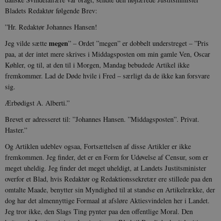
i
i
Bladets Redaktør følgende Brev:
s
s
”Hr. Redaktør Johannes Hansen!
b
s
megen
Jeg vilde sætte
”
– Ordet ”megen” er dobbelt understreget – ”Pris
k
a
paa, at der intet mere skrives i Middagsposten om min gamle Ven, Oscar
h
Køhler, og til, at den til i Morgen, Mandag bebudede Artikel ikke
CloudFront-
.h5p.com
Session
A
fremkommer. Lad de Døde hvile i Fred – særligt da de ikke kan forsvare
Created-At
sig.
_gat_UA-
.danmarkshistorien.dk
58
T
8822943-1
sekunder
c
Ærbødigst A. Alberti.”
A
p
Brevet er adresseret til: ”Johannes Hansen. ”Middagsposten”. Privat.
n
u
Haster.”
n
o
Og Artiklen udeblev ogsaa, Fortsættel­sen af disse Artikler er ikke
I
_
fremkommen. Jeg finder, det er en Form for Udøvelse af Censur, som er
u
meget uheldig. Jeg finder det meget uheldigt, at Landets Ju­stitsminister
a
r
overfor et Blad, hvis Redak­tør og Redaktionssekretær ere stillede paa den
h
omtalte Maade, benytter sin Myndig­hed til at standse en Artikelrække, der
w
dog har det almennyttige Formaal at afsløre Aktiesvindelen her i Landet.
Jeg tror ikke, den Slags Ting pynter paa den of­fentlige Moral. Den