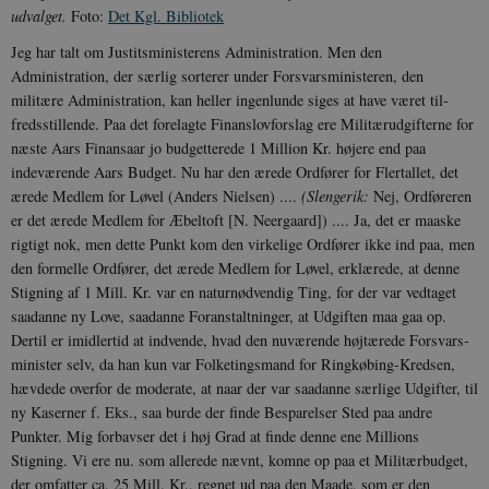
udvalget.
Foto:
Det Kgl. Bibliotek
Jeg har talt om Justitsministerens Administration. Men den
Administration, der særlig sorterer under Forsvarsministe­ren, den
militære Administration, kan heller ingenlunde siges at have været til­
fredsstillende. Paa det forelagte Finans­lovforslag ere Militærudgifterne for
næste Aars Finansaar jo budgetterede 1 Million Kr. højere end paa
indeværende Aars Bud­get. Nu har den ærede Ordfører for Fler­tallet, det
ærede Medlem for Løvel (An­ders Nielsen) ....
(Slengerik:
Nej, Ord­føreren
er det ærede Medlem for Æbeltoft [N. Neergaard]) .... Ja, det er maaske
rigtigt nok, men dette Punkt kom den virkelige Ordfører ikke ind paa, men
den formelle Ordfører, det ærede Medlem for Løvel, erklærede, at denne
Stigning af 1 Mill. Kr. var en naturnødvendig Ting, for der var vedtaget
saadanne ny Love, saa­danne Foranstaltninger, at Udgiften maa gaa op.
Dertil er imidlertid at indvende, hvad den nuværende højtærede Forsvars­
minister selv, da han kun var Folketings­mand for Ringkøbing-Kredsen,
hævdede overfor de moderate, at naar der var saadanne særlige Udgifter, til
ny Kaserner f. Eks., saa burde der finde Besparelser Sted paa andre
Punkter. Mig forbavser det i høj Grad at finde denne ene Milli­ons
Stigning. Vi ere nu. som allerede nævnt, komne op paa et Militærbudget,
der omfatter ca. 25 Mill. Kr., regnet ud paa den Maade, som er den