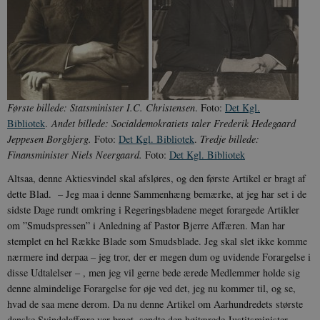
YSC
Session
Denne cooki
Google LLC
indstilles af
.youtube.com
h5pcomsession
danmarkshistoriendk.h5p.com
1 dag
A
YouTube til a
visninger af
CloudFront-
.h5p.com
Session
A
indlejrede vi
Signature
vuid
1 år 1
D
Vimeo.com Inc.
måned
V
.vimeo.com
p
Første billede: Statsminister I.C. Christensen
. Foto:
Det Kgl.
CloudFront-
.h5p.com
Session
A
Region
Bibliotek
.
Andet billede: Socialdemokratiets taler Frederik Hedegaard
Jeppesen Borgbjerg.
Foto:
Det Kgl. Bibliotek
.
Tredje billede:
CloudFront-
.h5p.com
Session
A
Policy
Finansminister Niels Neergaard.
Foto:
Det Kgl. Bibliotek
_ga_7J1SYH77RJ
.danmarkshistorien.dk
1 år 1
G
Altsaa, denne Aktiesvindel skal af­sløres, og den første Artikel er bragt af
måned
dette Blad. – Jeg maa i denne Sammen­hæng bemærke, at jeg har set i de
_ga
1 år 1
D
Google LLC
sidste Dage rundt omkring i Regeringsbladene meget forargede Artikler
måned
k
.danmarkshistorien.dk
U
om ”Smudspres­sen” i Anledning af Pastor Bjerre Affæren. Man har
s
stemplet en hel Række Blade som Smudsblade. Jeg skal slet ikke komme
i
a
nærmere ind derpaa – jeg tror, der er megen dum og uvidende Forargelse i
a
disse Udtalelser – , men jeg vil gerne bede ærede Medlemmer holde sig
c
s
denne almindelige Forargelse for øje ved det, jeg nu kommer til, og se,
b
e
hvad de saa mene derom. Da nu denne Artikel om Aarhundredets største
n
danske Svindelaffære var bragt, sendte den højtærede Justitsminister