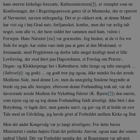
hans øverste kirkelige foresatte, Kultusministeren
[5]
, er stemplet som en
Konfus­mager, der i Regeringspressen gøres til et Menneske, der er oprevet
af Nervøsitet, næsten utilregnelig. Det er jo sikkert nok, at denne Mand
har vist sig i høj Grad naiv, forfjamsket, konfus, men det var ær­lig talt
noget, som alle vi, der have siddet her sammen med ham, vidste i
Forvejen. Hans Naivetet [sic] var grænseløs. Jeg husker, at da vi fra vor
Side for nogle Aar siden vare inde paa at gøre al den Modstand, vi
formaaede, mod Prygleloven og derfor talte meget kraftigt mod et lille
Lovforslag, der stod først paa Dagsordenen, et Forslag om Præste-,
Degne- og Klokkerpenge her i København, talte længe og talte energisk ...
(Sabroe
[6]
:
og godt) ... og godt tror jeg og­saa, ikke mindst fra det ærede
Medlems Side, mod denne Lov, men da unægtelig Smilene begyndte at
brede sig paa alle Ansigter, eftersom denne Forhandling trak ud, var det
daværende ærede Medlem for Nykøbing Falster (K. Bjerre
[7]
) den eneste,
som rejste sig op og tog denne Forhand­ling fuldt alvorligt, ikke blot i den
Betyd­ning, vi lagde deri, men ganske naivt, og gav sig til at holde en stor
Tale mod en Ud­vikling, jeg havde givet af Forholdet mel­lem Kirke og Stat.
Men det andet Kongevalg var jo langt alvorligere. For dette bærer
Ministeriet i endnu højere Grad det politiske Ansvar, ogsaa naar der senere
indtraf Uheld. Dér var Forholdet nemlig det, at Regeringen var advaret.