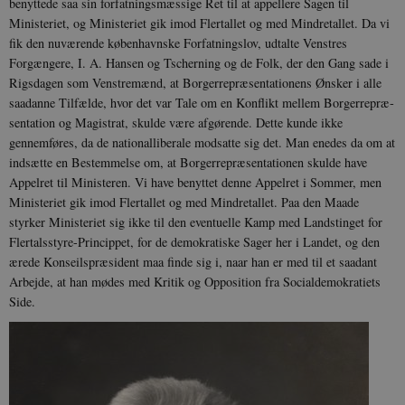
benyttede saa sin forfat­ningsmæssige Ret til at appellere Sagen til
Ministeriet, og Ministeriet gik imod Flertallet og med Mindretallet. Da vi
fik den nuværende københavnske Forfatnings­lov, udtalte Venstres
Forgængere, I. A. Hansen og Tscherning og de Folk, der den Gang sade i
Rigsdagen som Venstre­mænd, at Borgerrepræsentationens Ønsker i alle
saadanne Tilfælde, hvor det var Tale om en Konflikt mellem Borgerrepræ­
sentation og Magistrat, skulde være afgø­rende. Dette kunde ikke
gennemføres, da de nationalliberale modsatte sig det. Man enedes da om at
indsætte en Bestemmelse om, at Borgerrepræsentationen skulde have
Appelret til Ministeren. Vi have benyttet denne Appelret i Sommer, men
Ministeriet gik imod Flertallet og med Mindretallet. Paa den Maade
styrker Ministeriet sig ikke til den eventuelle Kamp med Landstinget for
Flertalsstyre-Princippet, for de demo­kratiske Sager her i Landet, og den
ærede Konseilspræsident maa finde sig i, naar han er med til et saadant
Arbejde, at han mødes med Kritik og Opposition fra Socialdemokratiets
Side.