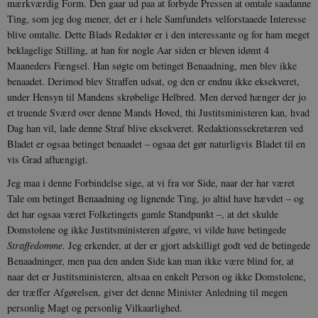
mærkværdig Form. Den gaar ud paa at forbyde Pressen at omtale saadanne
Ting, som jeg dog mener, det er i hele Sam­fundets velforstaaede Interesse
blive om­talte. Dette Blads Redaktør er i den interessante og for ham meget
beklagelige Stilling, at han for nogle Aar siden er ble­ven idømt 4
Maaneders Fængsel. Han søgte om betinget Benaadning, men blev ikke
benaadet. Derimod blev Straffen udsat, og den er endnu ikke eksekveret,
under Hensyn til Mandens skrøbelige Helbred. Men derved hænger der jo
XSRF-TOKEN
danmarkshistoriendk.h5p.com
1 dag
et truende Sværd over denne Mands Hoved, thi Ju­stitsministeren kan, hvad
Dag han vil, lade denne Straf blive eksekveret. Redaktions­sekretæren ved
Bladet er ogsaa betinget benaadet – ogsaa det gør naturligvis Bla­det til en
vis Grad afhængigt.
Jeg maa i denne Forbindelse sige, at vi fra vor Side, naar der har været
__cf_bm
30
Cloudflare Inc.
Tale om betinget Benaadning og lignende Ting, jo altid have hævdet – og
minutte
.vimeo.com
det har ogsaa været Folketingets gamle Standpunkt –, at det skulde
Domstolene og ikke Justits­ministeren afgøre, vi vilde have betingede
Straffedomme.
Jeg erkender, at der er gjort adskilligt godt ved de betingede
Benaadninger, men paa den anden Side kan man ikke være blind for, at
naar det er Justitsministeren, altsaa en enkelt Person og ikke Domstolene,
der træffer Afgørelsen, giver det denne Minister Anledning til megen
personlig Magt og personlig Vil­kaarlighed.