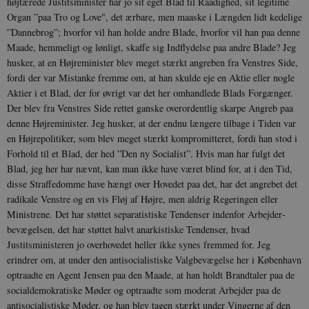
højtærede Justits­minister har jo sit eget Blad til Raadig­hed, sit legitime
Organ ”paa Tro og Love", det ærbare, men maaske i Længden lidt kedelige
”Dannebrog”; hvorfor vil han holde andre Blade, hvorfor vil han paa denne
Maade, hemmeligt og lønligt, skaffe sig Indflydelse paa andre Blade? Jeg
husker, at en Højreminister blev meget stærkt angreben fra Venstres Side,
fordi der var Mistanke fremme om, at han skulde eje en Aktie eller nogle
Aktier i et Blad, der for øvrigt var det her omhandlede Blads Forgænger.
Der blev fra Venstres Side rettet ganske overordentlig skarpe Angreb paa
denne Højreminister. Jeg hu­sker, at der endnu længere tilbage i Tiden var
en Højrepolitiker, som blev meget stærkt kompromitteret, fordi han stod i
Forhold til et Blad, der hed ”Den ny Socialist”. Hvis man har fulgt det
Blad, jeg her har nævnt, kan man ikke have været blind for, at i den Tid,
disse Straffe­domme have hængt over Hovedet paa det, har det angrebet det
radikale Venstre og en vis Fløj af Højre, men aldrig Regerin­gen eller
Ministrene. Det har støttet se­paratistiske Tendenser indenfor Arbejder­
bevægelsen, det har støttet halvt anarkistiske Tendenser, hvad
Justitsministeren jo overhovedet heller ikke synes fremmed for. Jeg
erindrer om, at under den anti­socialistiske Valgbevægelse her i Køben­havn
optraadte en Agent Jensen paa den Maade, at han holdt Brandtaler paa de
socialdemokratiske Møder og optraadte som moderat Arbejder paa de
antisocialistiske Møder, og han blev tagen stærkt under Vingerne af den