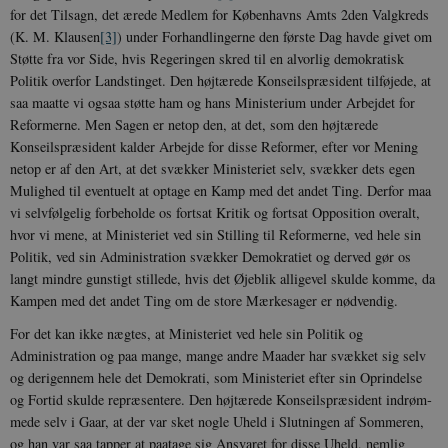
for det Til­sagn, det ærede Medlem for Københavns Amts 2den Valgkreds
(K. M. Klausen
[3]
) un­der Forhandlingerne den første Dag havde givet om
Støtte fra vor Side, hvis Rege­ringen skred til en alvorlig demokratisk
Politik overfor Landstinget. Den højt­ærede Konseilspræsident tilføjede, at
saa maatte vi ogsaa støtte ham og hans Mini­sterium under Arbejdet for
Reformerne. Men Sagen er netop den, at det, som den højtærede
Konseilspræsident kalder Arbejde for disse Reformer, efter vor Mening
netop er af den Art, at det svækker Ministeriet selv, svækker dets egen
Mulighed til even­tuelt at optage en Kamp med det andet Ting. Derfor maa
vi selvfølgelig forbe­holde os fortsat Kritik og fortsat Oppo­sition overalt,
hvor vi mene, at Ministeriet ved sin Stilling til Reformerne, ved hele sin
Politik, ved sin Administration svæk­ker Demokratiet og derved gør os
langt mindre gunstigt stillede, hvis det Øjeblik alligevel skulde komme, da
Kampen med det andet Ting om de store Mærkesager er nødvendig.
For det kan ikke nægtes, at Ministe­riet ved hele sin Politik og
Administration og paa mange, mange andre Maader har svækket sig selv
og derigennem hele det Demokrati, som Ministeriet efter sin Op­rindelse
og Fortid skulde repræsentere. Den højtærede Konseilspræsident indrøm­
mede selv i Gaar, at der var sket nogle Uheld i Slutningen af Sommeren,
og han var saa tapper at paatage sig Ansvaret for disse Uheld, nemlig