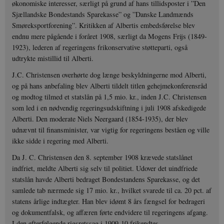
økonomiske interesser, særligt på grund af hans tillidsposter i ”Den
Sjællandske Bondestands Sparekasse” og ”Danske Landmænds
Smøreksportforening”. Kritikken af Albertis embedsførelse blev
endnu mere pågående i foråret 1908, særligt da Mogens Frijs (1849-
1923), lederen af regeringens frikonservative støtteparti, også
udtrykte mistillid til Alberti.
J.C. Christensen overhørte dog længe beskyldningerne mod Alberti,
og på hans anbefaling blev Alberti tildelt titlen gehejmekonferensråd
og modtog tilmed et statslån på 1,5 mio. kr., inden J.C. Christensen
som led i en nødvendig regeringsudskiftning i juli 1908 afskedigede
Alberti. Den moderate Niels Neergaard (1854-1935), der blev
udnævnt til finansminister, var vigtig for regeringens beståen og ville
ikke sidde i regering med Alberti.
Da J. C. Christensen den 8. september 1908 krævede statslånet
indfriet, meldte Alberti sig selv til politiet. Udover det uindfriede
statslån havde Alberti bedraget Bondestandens Sparekasse, og det
samlede tab nærmede sig 17 mio. kr., hvilket svarede til ca. 20 pct. af
statens årlige indtægter. Han blev idømt 8 års fængsel for bedrageri
og dokumentfalsk, og affæren førte endvidere til regeringens afgang.
I den efterfølgende rigsretssag i 1909-10 frikendtes