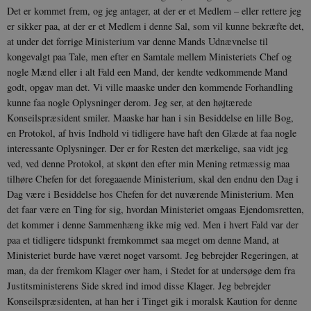
Det er kommet frem, og jeg antager, at der er et Medlem – eller ret­tere jeg
er sikker paa, at der er et Med­lem i denne Sal, som vil kunne bekræfte det,
at under det forrige Ministerium var denne Mands Udnævnelse til
kongevalgt paa Tale, men efter en Samtale mellem Ministeriets Chef og
nogle Mænd eller i alt Fald een Mand, der kendte vedkommende Mand
godt, opgav man det. Vi ville maaske under den kommende Forhandling
kunne faa nogle Oplysninger derom. Jeg ser, at den højtærede
Konseilspræsident smiler. Maaske har han i sin Besiddelse en lille Bog,
en Protokol, af hvis Indhold vi tid­ligere have haft den Glæde at faa nogle
interessante Oplysninger. Der er for Re­sten det mærkelige, saa vidt jeg
ved, ved denne Protokol, at skønt den efter min Mening retmæssig maa
tilhøre Chefen for det foregaaende Ministerium, skal den endnu den Dag i
Dag være i Besiddelse hos Che­fen for det nuværende Ministerium. Men
det faar være en Ting for sig, hvordan Ministeriet omgaas Ejendomsretten,
det kommer i denne Sammenhæng ikke mig ved. Men i hvert Fald var der
paa et tid­ligere tidspunkt fremkommet saa meget om denne Mand, at
Ministeriet burde have været noget varsomt. Jeg bebrejder Rege­ringen, at
man, da der fremkom Klager over ham, i Stedet for at undersøge dem fra
Justitsministerens Side skred ind imod disse Klager. Jeg bebrejder
Konseilspræ­sidenten, at han her i Tinget gik i moralsk Kaution for denne