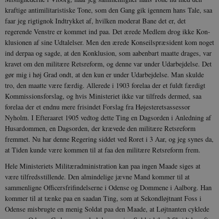
kraftige antimilitaristiske Tone, som den Gang gik igennem hans Tale, saa
faar jeg rigtignok Indtrykket af, hvilken moderat Bane det er, det
regerende Venstre er kommet ind paa. Det ærede Medlem drog ikke Kon­
klusionen af sine Udtalelser. Men den ærede Konseilspræsident kom noget
ind derpaa og sagde, at den Konklusion, som aabenbart maatte drages, var
kravet om den militære Retsreform, og denne var under Udarbejdelse. Det
gør mig i høj Grad ondt, at den kun er under Udarbej­delse. Man skulde
tro, den maatte være færdig. Allerede i 1903 forelaa der et fuldt færdigt
Kommissionsforslag, og hvis Ministeriet ikke var tilfreds dermed, saa
forelaa der et endnu mere frisindet For­slag fra Højesteretsassessor
Nyholm. I Efteraaret 1905 vedtog dette Ting en Dagsorden i Anledning af
Husardommen, en Dagsorden, der krævede den militære Retsreform
fremmet. Nu har denne Re­gering siddet ved Roret i 3 Aar, og jeg synes da,
at Tiden kunde være kommen til at faa den militære Retsreform frem.
Hele Ministeriets Militæradministration kan paa ingen Maade siges at
være til­fredsstillende. Den almindelige jævne Mand kommer til at
sammenligne Officers­frifindelserne i Odense og Dommene i Aalborg. Han
kommer til at tænke paa en saadan Ting, som at Sekondløjtnant Foss i
Odense misbrugte en menig Soldat paa den Maade, at Løjtnanten cyklede