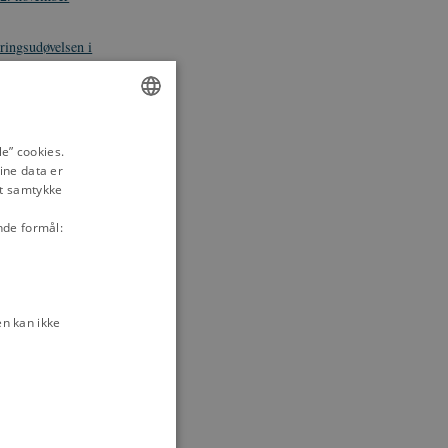
ringsudøvelsen i
ra Jyske Lov,
ENGLISH
Klippings
e” cookies.
ine data er
ber 1305
DANISH
it samtykke
nde formål:
kal land bygges
n kan ikke
tterstrøm
sk middelalder