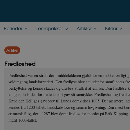
Perioder
Temapakker
Artikler
Kilder
Artikel
Fredløshed
Fredløshed var en straf, der i middelalderen gjaldt for en række særligt gr
voldtægt og landsforræderi. Den fredløse blev sat udenfor samfundets fred
beskyttelse og kunne skades og dræbes straffrit af enhver. Den fredløse 
kongen, hvis den forurettede part gav sit samtykke. Fredløshed og fredkø
Knud den Helliges gavebrev til Lunds domkirke i 1085. Det nærmere ind
kendes fra 1200-tallets landskabslove og senere lovgivning. Den mest be
er marsk Stig, der i 1287 blev dømt fredløs for mordet på Erik Klipping.
indtil 1600-tallet.