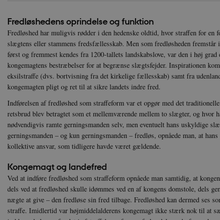
Fredløshedens oprindelse og funktion
Fredløshed har muligvis rødder i den hedenske oldtid, hvor straffen for en 
slægtens eller stammens fredsfællesskab. Men som fredløsheden fremstår 
først og fremmest kendes fra 1200-tallets landskabslove, var den i høj grad 
kongemagtens bestræbelser for at begrænse slægtsfejder. Inspirationen ko
eksilstraffe (dvs. bortvisning fra det kirkelige fællesskab) samt fra udenlan
kongemagten pligt og ret til at sikre landets indre fred.
Indførelsen af fredløshed som straffeform var et opgør med det traditionell
retsbrud blev betragtet som et mellemværende mellem to slægter, og hvor h
nødvendigvis ramte gerningsmanden selv, men eventuelt hans uskyldige sl
gerningsmanden – og kun gerningsmanden – fredløs, opnåede man, at hans sl
kollektive ansvar, som tidligere havde været gældende.
Kongemagt og landefred
Ved at indføre fredløshed som straffeform opnåede man samtidig, at kongen b
dels ved at fredløshed skulle idømmes ved en af kongens domstole, dels genn
nægte at give – den fredløse sin fred tilbage. Fredløshed kan dermed ses som 
straffe. Imidlertid var højmiddelalderens kongemagt ikke stærk nok til at s