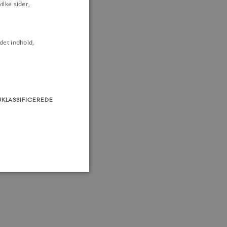
lke sider,
før 1600
det indhold,
UKLASSIFICEREDE
som navigation mm.