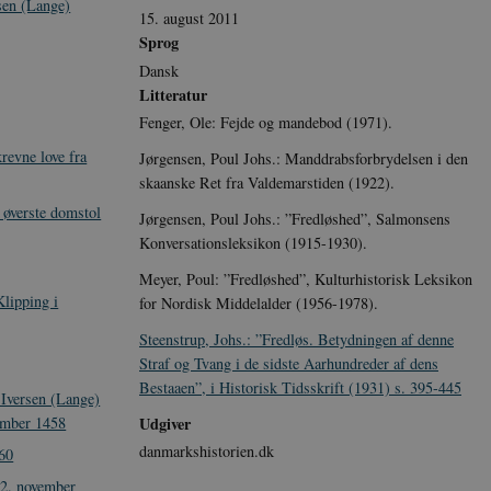
sen (Lange)
15. august 2011
Sprog
Dansk
Litteratur
Fenger, Ole: Fejde og mandebod (1971).
revne love fra
Jørgensen, Poul Johs.: Manddrabsforbrydelsen i den
skaanske Ret fra Valdemarstiden (1922).
 øverste domstol
Jørgensen, Poul Johs.: ”Fredløshed”, Salmonsens
Konversationsleksikon (1915-1930).
Meyer, Poul: ”Fredløshed”, Kulturhistorisk Leksikon
lipping i
for Nordisk Middelalder (1956-1978).
Steenstrup, Johs.: ”Fredløs. Betydningen af denne
Straf og Tvang i de sidste Aarhundreder af dens
Bestaaen”, i Historisk Tidsskrift (1931) s. 395-445
 Iversen (Lange)
ember 1458
Udgiver
danmarkshistorien.dk
60
22. november