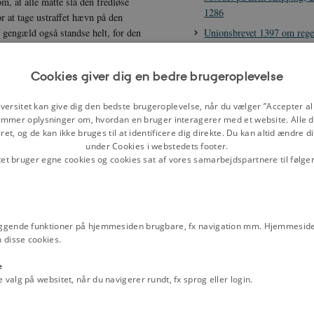
om, at alle måtte slå den fredløse
1286
r at tage ustraffet hævn på den
Unionsbrevet 1397 om rege
 gengæld også standse helt, for den
Kalmarunionen
og altså ikke blot den krænkede
, at kongens egne embedsmænd fik ret
Udvalgte lovbestemmelser f
Cookies giver dig en bedre brugeroplevelse
1241
Dommen i sagen mod Erik 
versitet kan give dig den bedste brugeroplevelse, når du vælger ”Accepter all
mmer oplysninger om, hvordan en bruger interagerer med et website. Alle d
drabsmænd, 8.-10. septem
ser, der straffedes med bøde til den
et, og de kan ikke bruges til at identificere dig direkte. Du kan altid ændre d
så alvorlige, at de ikke kunne sones
under Cookies i webstedets footer.
Film
 højmiddelalderen gjorde sig
tet bruger egne cookies og cookies sat af vores samarbejdspartnere til følge
Jyske Lov 1241 - med lov s
demål. Indtil begyndelsen af 1200-
andebod til den dræbtes slægtninge,
Relaterede perioder
drab i kirke eller på tinge, som
Samfundet og dets grupper
dskabslovene, Jyske Lov, som
ggende funktioner på hjemmesiden brugbare, fx navigation mm. Hjemmeside
Kongemagten
ethvert overlagt manddrab.
 disse cookies.
Kongemagt og adelsstyre
ydelser, der var henholdsvis bødemål
e
 straffes med lovens højeste bøder,
Emneord
alg på websitet, når du navigerer rundt, fx sprog eller login.
lge Jyske Lov skal straffes med
Danske Lov
Fejde
Jeppe Büchert Ne
Juridiske system
Kernestof europæi