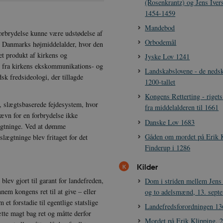
(Rosenkrantz) og Jens Iver
1454-1459
Mandebod
forbrydelse kunne være udstødelse af
Orbodemål
i Danmarks højmiddelalder, hvor den
et produkt af kirkens og
Jyske Lov 1241
m fra kirkens ekskommunikations- og
Landskabslovene - de nedsk
dsk fredsideologi, der tillagde
1200-tallet
Kongens Retterting - rigets
e, slægtsbaserede fejdesystem, hvor
fra middelalderen til 1661
ævn for en forbrydelse ikke
Danske Lov 1683
ægtninge. Ved at dømme
Gåden om mordet på Erik K
ægtninge blev fritaget for det
Finderup i 1286
Kilder
lev gjort til garant for landefreden,
Dom i striden mellem Jens
em kongens ret til at give – eller
og to adelsmænd, 13. sept
et forstadie til egentlige statslige
Landefredsforordningen 13
ætte magt bag ret og måtte derfor
Mordet på Erik Klipping, 