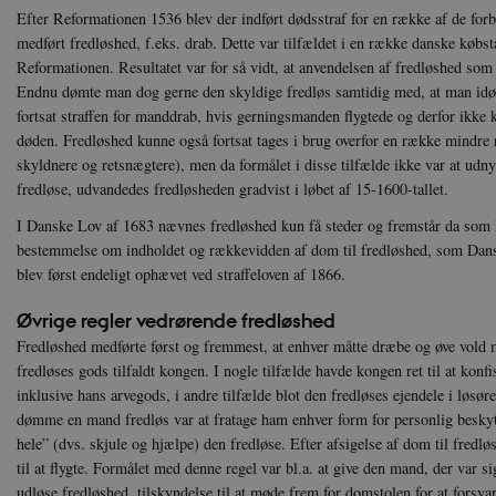
Navn
U
Efter Reformationen 1536 blev der indført dødsstraf for en række af de forb
medført fredløshed, f.eks. drab. Dette var tilfældet i en række danske købst
be_typo_user
TY
.d
Reformationen. Resultatet var for så vidt, at anvendelsen af fredløshed so
Endnu dømte man dog gerne den skyldige fredløs samtidig med, at man idøm
sp_t
Sp
fortsat straffen for manddrab, hvis gerningsmanden flygtede og derfor ikke 
.s
døden. Fredløshed kunne også fortsat tages i brug overfor en række mindre 
sp_landing
Sp
skyldnere og retsnægtere), men da formålet i disse tilfælde ikke var at udn
.s
fredløse, udvandedes fredløsheden gradvist i løbet af 15-1600-tallet.
JSESSIONID
Or
I Danske Lov af 1683 nævnes fredløshed kun få steder og fremstår da som l
.n
bestemmelse om indholdet og rækkevidden af dom til fredløshed, som Dans
CookieScriptConsent
blev først endeligt ophævet ved straffeloven af 1866.
Co
da
Øvrige regler vedrørende fredløshed
XSRF-TOKEN
da
Fredløshed medførte først og fremmest, at enhver måtte dræbe og øve vold 
fredløses gods tilfaldt kongen. I nogle tilfælde havde kongen ret til at kon
__cf_bm
Cl
inklusive hans arvegods, i andre tilfælde blot den fredløses ejendele i løs
.v
dømme en mand fredløs var at fratage ham enhver form for personlig beskytte
hele” (dvs. skjule og hjælpe) den fredløse. Efter afsigelse af dom til fredlø
til at flygte. Formålet med denne regel var bl.a. at give den mand, der var si
Navn
Navn
Ud
Navn
udløse fredløshed, tilskyndelse til at møde frem for domstolen for at fors