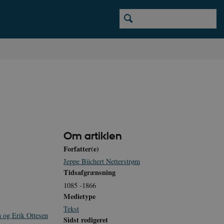
Om artiklen
Forfatter(e)
Jeppe Büchert Netterstrøm
Tidsafgrænsning
1085 -1866
Medietype
Tekst
 og Erik Ottesen
Sidst redigeret