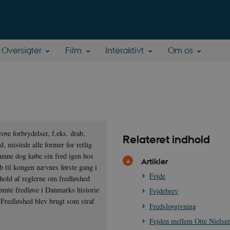
Oversigter
Film
Interaktivt
Om os
ove forbrydelser, f.eks. drab,
Relateret indhold
, mistede alle former for retlig
kunne dog købe sin fred igen hos
Artikler
b til kongen nævnes første gang i
Fejde
hold af reglerne om fredløshed
rømte fredløse i Danmarks historie
Fejdebrev
 Fredløshed blev brugt som straf
Fredslovgivning
Fejden mellem Otte Nielsen