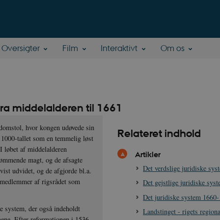
Oversigter
Film
Interaktivt
Om os
fra middelalderen til 1661
e domstol, hvor kongen udøvede sin
Relateret indhold
1000-tallet som en temmelig løst
 I løbet af middelalderen
Artikler
g dømmende magt, og de afsagte
Det verdslige juridiske sys
st udvidet, og de afgjorde bl.a.
e medlemmer af rigsrådet som
Det gejstlige juridiske sys
Det juridiske system 1660
ke system, der også indeholdt
Landstinget - rigets region
gene. Efter reformationen i 1536