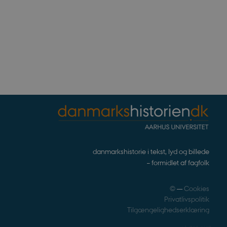
på websteder.
lytics, som er en
dte analysetjeneste. Denne
danmarkshistorie i tekst, lyd og billede
ved at tildele et tilfældigt
– formidlet af fagfolk
r inkluderet i hver
ne besøgende, sessioner og
.
©
—
Cookies
Privatlivspolitik
Tilgængelighedserklæring
tics, where the pattern
ity number of the account
gat cookie which is used to