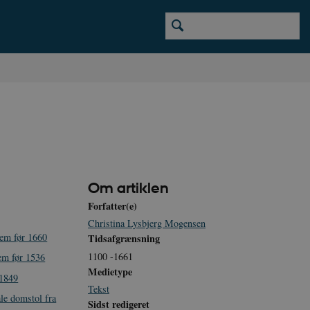
Om artiklen
Forfatter(e)
Christina Lysbjerg Mogensen
tem før 1660
Tidsafgrænsning
1100 -1661
tem før 1536
Medietype
-1849
Tekst
ale domstol fra
Sidst redigeret