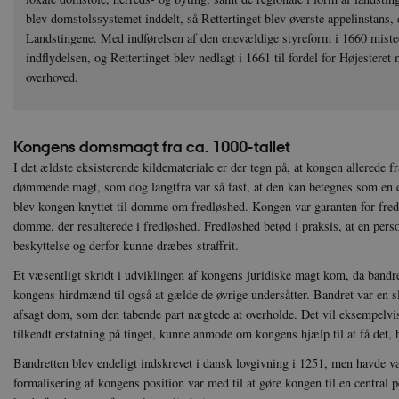
blev domstolssystemet inddelt, så Rettertinget blev øverste appelinstans,
Landstingene. Med indførelsen af den enevældige styreform i 1660 misted
indflydelsen, og Rettertinget blev nedlagt i 1661 til fordel for Højester
overhoved.
Kongens domsmagt fra ca. 1000-tallet
I det ældste eksisterende kildemateriale er der tegn på, at kongen allerede f
dømmende magt, som dog langtfra var så fast, at den kan betegnes som en e
blev kongen knyttet til domme om fredløshed. Kongen var garanten for fred 
domme, der resulterede i fredløshed. Fredløshed betød i praksis, at en perso
beskyttelse og derfor kunne dræbes straffrit.
Et væsentligt skridt i udviklingen af kongens juridiske magt kom, da bandre
kongens hirdmænd til også at gælde de øvrige undersåtter. Bandret var en sl
afsagt dom, som den tabende part nægtede at overholde. Det vil eksempelvis
tilkendt erstatning på tinget, kunne anmode om kongens hjælp til at få det, ha
Bandretten blev endeligt indskrevet i dansk lovgivning i 1251, men havde 
formalisering af kongens position var med til at gøre kongen til en central p