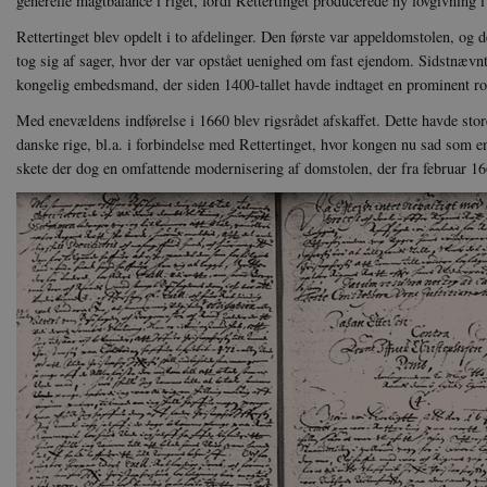
generelle magtbalance i riget, fordi Rettertinget producerede ny lovgivning 
JSESSIONID
Or
.n
Rettertinget blev opdelt i to afdelinger. Den første var appeldomstolen, og 
tog sig af sager, hvor der var opstået uenighed om fast ejendom. Sidstnævnte
CookieScriptConsent
Co
da
kongelig embedsmand, der siden 1400-tallet havde indtaget en prominent rol
Med enevældens indførelse i 1660 blev rigsrådet afskaffet. Dette havde stor
XSRF-TOKEN
da
danske rige, bl.a. i forbindelse med Rettertinget, hvor kongen nu sad som 
skete der dog en omfattende modernisering af domstolen, der fra februar 166
__cf_bm
Cl
.v
Navn
Navn
Ud
Navn
D
cf_clearance
_cfuvid
Navn
Udbyde
VISITOR_INFO1_LIVE
Go
VISITOR_PRIVACY_METAD
.y
nmstat
Siteim
.danmar
NID
Go
.g
CloudFront-
.h5p.c
Key-Pair-Id
YSC
Go
_gid
Google
.y
.danmar