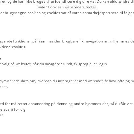
et, og de kan ikke bruges til at identificere dig direkte. Du kan altid ændre d
g blev som regel afholdt ugen efter
Relaterede perioder
under Cookies i webstedets footer.
et, men der var en tendens til at
Kongerigets politiske udvikli
tet bruger egne cookies og cookies sat af vores samarbejdspartnere til følge
d og sted for herredagen blev på
Kongemagt og adelsstyre
 så befolkningen havde mulighed for at
Emneord
Christina Lysbjerg Mogensen
Jurid
ggende funktioner på hjemmesiden brugbare, fx navigation mm. Hjemmeside
og ret før 1600
 disse cookies.
e
alg på websitet, når du navigerer rundt, fx sprog eller login.
nymiserede data om, hvordan du interagerer med websitet, fx hvor ofte og hvi
mest.
ed for målrettet annoncering på denne og andre hjemmesider, så du får vist 
elevant for dig.
et