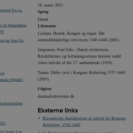
18. marts 2021
omstol fra ca.
Sprog
Dansk
e til behandling
Litteratur
797
Lerdam, Henrik: Kongen og tinget. Det
senmiddelalderlige retsvæsen 1340-1448 (2001).
revne love fra
Jørgensen, Poul Johs.: Dansk retshistorie.
Retskildernes og forfatningsrettens historie indtil
sidste halvdel af det 17. aarhundrede (1939).
Tamm, Ditlev (red.) Kongens Retterting 1537-1660
 og
(2003).
anske højadel,
Udgiver
danmarkshistorien.dk
igsforsamling
Eksterne links
Rigsarkivets digitalisering af arkivet fra Kongens
1241
Retterting, 1536-1660
ra Jyske Lov,