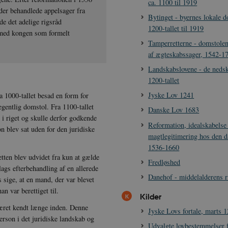
ca. 1100 til 1919
 der behandlede appelsager fra
Bytinget - byernes lokale d
e det adelige rigsråd
1200-tallet til 1919
et med kongen som formelt
Tamperretterne - domstolen
af ægteskabssager, 1542-1
Landskabslovene - de nedsk
1200-tallet
Jyske Lov 1241
ra 1000-tallet besad en form for
gentlig domstol. Fra 1100-tallet
Danske Lov 1683
i riget og skulle derfor godkende
Reformation, idealskabelse
n blev sat uden for den juridiske
magtlegitimering hos den d
1536-1660
tten blev udvidet fra kun at gælde
Fredløshed
ags efterbehandling af en allerede
Danehof - middelalderens r
 sige, at en mand, der var blevet
n var berettiget til.
Kilder
været kendt længe inden. Denne
Jyske Lovs fortale, marts 
erson i det juridiske landskab og
Udvalgte lovbestemmelser f