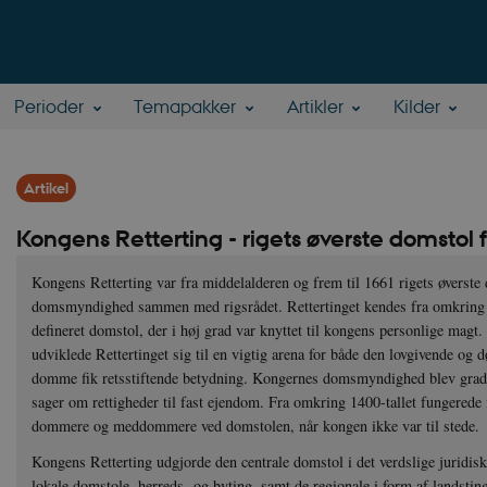
Perioder
Temapakker
Artikler
Kilder
Artikel
Kongens Retterting - rigets øverste domstol 
Kongens Retterting var fra middelalderen og frem til 1661 rigets øverst
domsmyndighed sammen med rigsrådet. Rettertinget kendes fra omkring 
defineret domstol, der i høj grad var knyttet til kongens personlige magt.
udviklede Rettertinget sig til en vigtig arena for både den lovgivende o
domme fik retsstiftende betydning. Kongernes domsmyndighed blev gradvi
sager om rettigheder til fast ejendom. Fra omkring 1400-tallet fungered
dommere og meddommere ved domstolen, når kongen ikke var til stede.
Kongens Retterting udgjorde den centrale domstol i det verdslige juridis
lokale domstole, herreds- og byting, samt de regionale i form af landstin