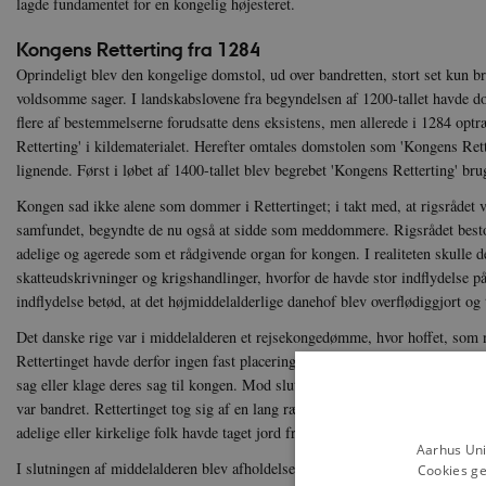
lagde fundamentet for en kongelig højesteret.
Kongens Retterting fra 1284
Oprindeligt blev den kongelige domstol, ud over bandretten, stort set kun br
voldsomme sager. I landskabslovene fra begyndelsen af 1200-tallet havde d
flere af bestemmelserne forudsatte dens eksistens, men allerede i 1284 opt
Retterting' i kildematerialet. Herefter omtales domstolen som 'Kongens Rett
lignende. Først i løbet af 1400-tallet blev begrebet 'Kongens Retterting' brug
Kongen sad ikke alene som dommer i Rettertinget; i takt med, at rigsrådet var
samfundet, begyndte de nu også at sidde som meddommere. Rigsrådet besto
adelige og agerede som et rådgivende organ for kongen. I realiteten skulle 
skatteudskrivninger og krigshandlinger, hvorfor de havde stor indflydelse p
indflydelse betød, at det højmiddelalderlige danehof blev overflødiggjort og 
Det danske rige var i middelalderen et rejsekongedømme, hvor hoffet, som n
Rettertinget havde derfor ingen fast placering. Her kunne almindelige menne
sag eller klage deres sag til kongen. Mod slutningen af middelalderen var d
var bandret. Rettertinget tog sig af en lang række spørgsmål, særligt i for
adelige eller kirkelige folk havde taget jord fra lokale bønder.
Aarhus Uni
I slutningen af middelalderen blev afholdelsen af Rettertinget mere struktur
Cookies ge