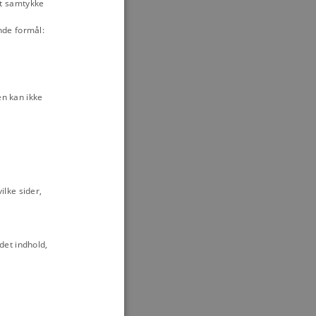
it samtykke
ng
nde formål:
iske system
Lov
n kan ikke
lke sider,
det indhold,