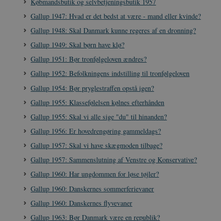
Købmandsbutik og selvbetjeningsbutik 1957
Gallup 1947: Hvad er det bedst at være - mand eller kvinde?
Gallup 1948: Skal Danmark kunne regeres af en dronning?
Gallup 1949: Skal børn have klø?
sp_t
1 år
Spotify Inc.
.spotify.com
Gallup 1951: Bør tronfølgeloven ændres?
Gallup 1952: Befolkningens indstilling til tronfølgeloven
Gallup 1954: Bør pryglestraffen opstå igen?
Gallup 1955: Klassefølelsen kølnes efterhånden
sp_landing
1 dag
Spotify Inc.
Gallup 1955: Skal vi alle sige "du" til hinanden?
.spotify.com
Gallup 1956: Er hovedrengøring gammeldags?
Gallup 1957: Skal vi have skægmoden tilbage?
Gallup 1957: Sammenslutning af Venstre og Konservative?
Gallup 1960: Har ungdommen for løse tøjler?
JSESSIONID
Session
Oracle Corporation
.nr-data.net
Gallup 1960: Danskernes sommerferievaner
Gallup 1960: Danskernes flyvevaner
Gallup 1963: Bør Danmark være en republik?