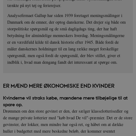
tænkte på nyt tøj og ferierejser.
Analysefirmaet Gallup har siden 1939 foretaget meningsmålinger i
Danmark om de emner, der optog danskerne. Det drejer sig både om
storpolitiske spørgsmål og de små dagligdags ting, der har haft
betydning for almindelige menneskers hverdag. Meningsmålingerne
er en værdifuld kilde til dansk historie efter 1945. Både fordi de
måler danskernes holdninger til en lang række meget forskellige
spørgsmål, men også fordi de spørgsmål, der blev stillet, giver et
indblik i, hvad man dengang fandt det interessant at spørge om.
ER MÆND MERE ØKONOMISKE END KVINDER
Kvinderne vil straks købe, mændene mere tilbøjelige til at
spare op.
Drømmen om den store gevinst er den, der sælger klasselotterisedler og
de mange private lotterier med "køb hvad De vil"-præmier. Det er de store
gevinster, der lokker, men mindre har også ret, og håbet om at dække
huller i budgettet med mere beskedne beløb, der kommer uventet