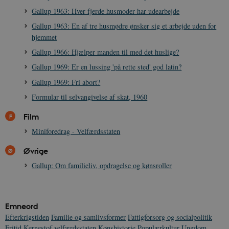
Gallup 1963: Hver fjerde husmoder har udearbejde
CookieScriptConsent
1 år
CookieScript
Gallup 1963: En af tre husmødre ønsker sig et arbejde uden for
danmarkshistorien.dk
hjemmet
Gallup 1966: Hjælper manden til med det huslige?
Gallup 1969: Er en lussing 'på rette sted' god latin?
Gallup 1969: Fri abort?
Formular til selvangivelse af skat, 1960
XSRF-TOKEN
danmarkshistoriendk.h5p.com
1 dag
Film
Miniforedrag - Velfærdsstaten
Øvrige
Gallup: Om familieliv, opdragelse og kønsroller
__cf_bm
30
Cloudflare Inc.
minutte
.vimeo.com
Emneord
Efterkrigstiden
Familie og samlivsformer
Fattigforsorg og socialpolitik
Fritid
Kernestof velfærdsstaten
Kønshistorie
Populærkultur
Ungdom