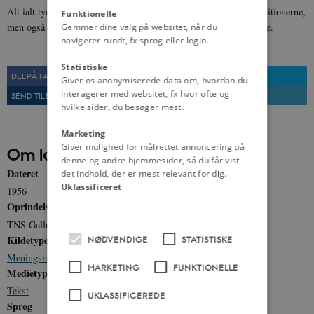
Alt ialt tyder undersøgelsen på en vis økonomisk fornuft i dispositionerne,
Funktionelle
men også på, at der findes relativt få alvorlige huller i budgetterne.
Gemmer dine valg på websitet, når du
navigerer rundt, fx sprog eller login.
Statistiske
DEL PÅ FACEBOOK
DEL PÅ TWITTER
Giver os anonymiserede data om, hvordan du
interagerer med websitet, fx hvor ofte og
SEND TIL EN VEN
UDSKRIV
hvilke sider, du besøger mest.
Marketing
Giver mulighed for målrettet annoncering på
Om kilden
denne og andre hjemmesider, så du får vist
Dateret
det indhold, der er mest relevant for dig.
Uklassificeret
1956
Oprindelse
TNS Gallup
Kildetype
NØDVENDIGE
STATISTISKE
Meningsmåling
MARKETING
FUNKTIONELLE
Medietype
Tekst
UKLASSIFICEREDE
Sprog