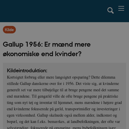
Kilde
Gallup 1956: Er mænd mere
økonomiske end kvinder?
Kildeintroduktion:
Kortsigtet forbrug eller mere langsigtet opsparing? Dette dilemma
stillede Gallup danskerne over for i 1956. Det viste sig, at kvinderne
generelt set var mere tilbøjelige til at bruge pengene med det samme
end mændene. Til gengæld ville de ofte bruge pengene på praktiske
ting som nyt tøj og inventar til hjemmet, mens mændene i højere grad
end kvinderne fokuserede på gæld, transportmidler og investeringer i
egen virksomhed. Gallup skelnede også mellem alder, indkomst og
bopæl, og det kan f.eks. bemærkes, at landbefolkningen, der ofte var
selvstændige, fokuserede på opsparing, mens bybefolkningen især