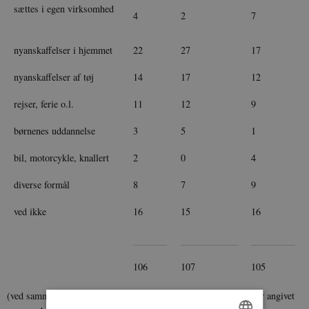
sættes i egen virksomhed
4
2
7
nyanskaffelser i hjemmet
22
27
17
nyanskaffelser af tøj
14
17
12
rejser, ferie o.l.
11
12
9
børnenes uddannelse
3
5
1
bil, motorcykle, knallert
2
0
4
diverse formål
8
7
9
ved ikke
16
15
16
106
107
105
(ved sammentællingen bliver procenterne over 100, da enkelte har angivet