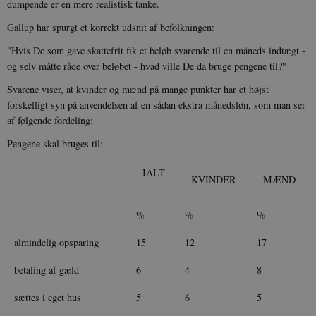
dumpende er en mere realistisk tanke.
Gallup har spurgt et korrekt udsnit af befolkningen:
"Hvis De som gave skattefrit fik et beløb svarende til en måneds indtægt -
og selv måtte råde over beløbet - hvad ville De da bruge pengene til?"
Svarene viser, at kvinder og mænd på mange punkter har et højst
forskelligt syn på anvendelsen af en sådan ekstra månedsløn, som man ser
af følgende fordeling:
Pengene skal bruges til:
IALT
KVINDER
MÆND
%
%
%
almindelig opsparing
15
12
17
betaling af gæld
6
4
8
sættes i eget hus
5
6
5