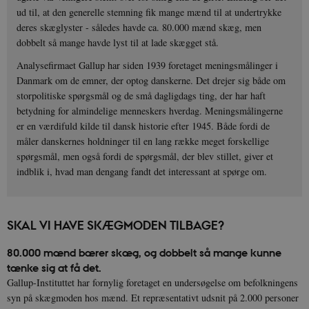
ud til, at den generelle stemning fik mange mænd til at undertrykke
deres skæglyster - således havde ca. 80.000 mænd skæg, men
dobbelt så mange havde lyst til at lade skægget stå.
Analysefirmaet Gallup har siden 1939 foretaget meningsmålinger i
Danmark om de emner, der optog danskerne. Det drejer sig både om
storpolitiske spørgsmål og de små dagligdags ting, der har haft
betydning for almindelige menneskers hverdag. Meningsmålingerne
er en værdifuld kilde til dansk historie efter 1945. Både fordi de
måler danskernes holdninger til en lang række meget forskellige
spørgsmål, men også fordi de spørgsmål, der blev stillet, giver et
indblik i, hvad man dengang fandt det interessant at spørge om.
SKAL VI HAVE SKÆGMODEN TILBAGE?
80.000 mænd bærer skæg, og dobbelt så mange kunne
tænke sig at få det.
Gallup-Instituttet har fornylig foretaget en undersøgelse om befolkningens
syn på skægmoden hos mænd. Et repræsentativt udsnit på 2.000 personer