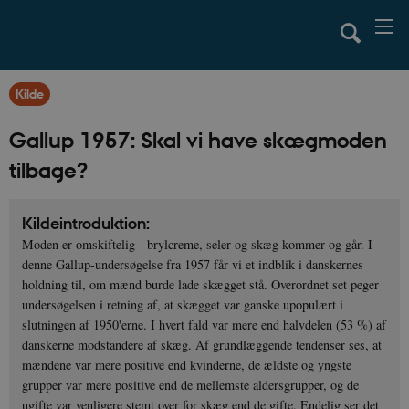
Kilde
Gallup 1957: Skal vi have skægmoden
tilbage?
Kildeintroduktion:
Moden er omskiftelig - brylcreme, seler og skæg kommer og går. I
denne Gallup-undersøgelse fra 1957 får vi et indblik i danskernes
holdning til, om mænd burde lade skægget stå. Overordnet set peger
undersøgelsen i retning af, at skægget var ganske upopulært i
slutningen af 1950'erne. I hvert fald var mere end halvdelen (53 %) af
danskerne modstandere af skæg. Af grundlæggende tendenser ses, at
mændene var mere positive end kvinderne, de ældste og yngste
grupper var mere positive end de mellemste aldersgrupper, og de
ugifte var venligere stemt over for skæg end de gifte. Endelig ser det