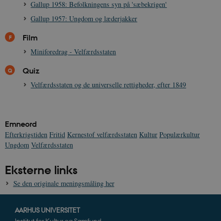
Gallup 1958: Befolkningens syn på 'sæbekrigen'
Gallup 1957: Ungdom og læderjakker
JSESSIONID
Session
Oracle Corporation
.nr-data.net
Film
Miniforedrag - Velfærdsstaten
Quiz
Velfærdsstaten og de universelle rettigheder, efter 1849
CookieScriptConsent
1 år
CookieScript
danmarkshistorien.dk
Emneord
Efterkrigstiden
Fritid
Kernestof velfærdsstaten
Kultur
Populærkultur
Ungdom
Velfærdsstaten
Eksterne links
XSRF-TOKEN
danmarkshistoriendk.h5p.com
1 dag
Se den originale meningsmåling her
AARHUS UNIVERSITET
Institut for Kultur og Samfund