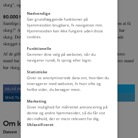
skæg", og "Skæg er uhygiejnisk".
Nødvendige
80.000 har skæg.
Gør grundlæggende funktioner på
Samtlige adspurgte mænd er spurgt: "Har De/kunne De tænke Dem at få
hjemmesiden brugbare, fx navigation mm.
skæg?" Af svarene fremgår det, at ialt 5% - svarende til 80.000 - har
Hjemmesiden kan ikke fungere uden disse
skæg. Dobbelt så mange - nemlig ialt 11% - kunne tænke sig at lade
cookies.
skægget stå.
Funktionelle
Af de gifte kvinder har ialt 8% udtalt, at de kunne tænke sig, at deres
Gemmer dine valg på websitet, når du
navigerer rundt, fx sprog eller login.
mand bar skæg. IaIt 4% af de adspurgte kvinder har oplyst, at deres mand
har skæg, og kun få af disse kvinder kunne ikke lide det.
Statistiske
Giver os anonymiserede data om, hvordan du
interagerer med websitet, fx hvor ofte og
DEL PÅ FACEBOOK
DEL PÅ TWITTER
hvilke sider, du besøger mest.
SEND TIL EN VEN
UDSKRIV
Marketing
Giver mulighed for målrettet annoncering på
denne og andre hjemmesider, så du får vist
det indhold, der er mest relevant for dig.
Om kilden
Uklassificeret
Dateret