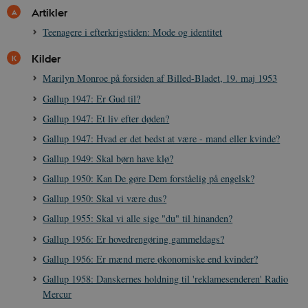
Hjemmesiden kan ikke fungerer uden disse
Artikler
cookies.
Teenagere i efterkrigstiden: Mode og identitet
Navn
Udbyder / Domæne
Udløb
be_typo_user
Session
Kilder
TYPO3 Association
.danmarkshistorien.dk
Marilyn Monroe på forsiden af Billed-Bladet, 19. maj 1953
Gallup 1947: Er Gud til?
Gallup 1947: Et liv efter døden?
Gallup 1947: Hvad er det bedst at være - mand eller kvinde?
Gallup 1949: Skal børn have klø?
sp_t
1 år
Spotify Inc.
.spotify.com
Gallup 1950: Kan De gøre Dem forståelig på engelsk?
Gallup 1950: Skal vi være dus?
Gallup 1955: Skal vi alle sige "du" til hinanden?
Gallup 1956: Er hovedrengøring gammeldags?
sp_landing
1 dag
Spotify Inc.
Gallup 1956: Er mænd mere økonomiske end kvinder?
.spotify.com
Gallup 1958: Danskernes holdning til 'reklamesenderen' Radio
Mercur