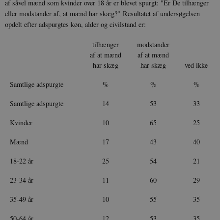
af såvel mænd som kvinder over 18 år er blevet spurgt: "Er De tilhænger
eller modstander af, at mænd har skæg?" Resultatet af undersøgelsen
opdelt efter adspurgtes køn, alder og civilstand er:
tilhænger
modstander
af at mænd
af at mænd
har skæg
har skæg
ved ikke
Samtlige adspurgte
%
%
%
Samtlige adspurgte
14
53
33
Kvinder
10
65
25
Mænd
17
43
40
18-22 år
25
54
21
23-34 år
11
60
29
35-49 år
10
55
35
50-64 år
12
53
35