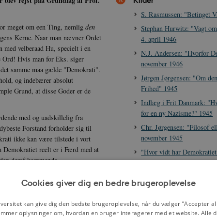
r blev rejst paa Grundlag af Prof.
Kilder
S. Rasmussen: "Betinget V
tfor meget om een Ting, nemlig
den
Stephan Hurwitz: "Vagt om
 Sagens Kerne. Naar man nævner Ordet
4. april 1946
an med velberaad Hu, specielt i en
N.J. Andersen: "Hvorfor D
e Ord! Hvis man for Eks. siger
november 1946
og det samme maa gælde "Demokrati".
Jørgen Jørgensen: "Om de
hold, og indebærer absolut
Frihed" 1945
ple Grund, at disse Goder er de
Indlæg i Frit Danmark: "Hv
for en ny Nazisme?" 1945
dende med og uadskillelig fra
Chr. Jørgensen: "Filosof ell
dybeste Forstand forholder sig til
november 1945
ati ikke kan være tilstede i vort
 Demokratiet reelt er i Færd med at
"Hvor vidt har Demokratiet 
g den deraf kommende
Forsvar?" 3. august 1945
raf kommer Partimodsætninger? Af
Jørgen Jørgensen: "Demokra
dette, at hos den besiddelsesløse
Cookies giver dig en bedre brugeroplevelse
at forsvare sig", 13. juli 1
 den Magt til at realisere Ønsket,
Jørgen Jørgensen: "Misbrug
lde den bestaaende Ulighed,
versitet kan give dig den bedste brugeroplevelse, når du vælger ”Accepter all
19. oktober 1945
mmer oplysninger om, hvordan en bruger interagerer med et website. Alle d
derved berige sig paa andres