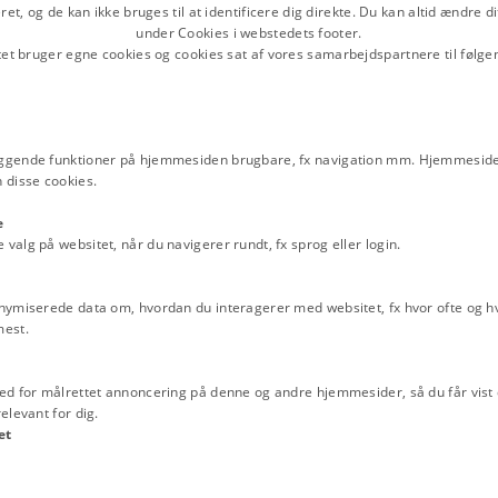
et, og de kan ikke bruges til at identificere dig direkte. Du kan altid ændre d
g" kontra "Det frie Initiativ", saa
Sven Clausen: "Demokrati 
under Cookies i webstedets footer.
ng dette: "Socialisering er
Parlamentarisme", 1945
tet bruger egne cookies og cookies sat af vores samarbejdspartnere til følge
t set er denne Indvending slet ikke
Sven Clausen: "Hvorfor par
 stik modsatte! Man ønsker Frihed;
Jørgen Jørgensen: "Om de
de andre i mindst mulig Omfang! I
Frihed" 1945
ske Goder for sig selv, i samme
ggende funktioner på hjemmesiden brugbare, fx navigation mm. Hjemmeside
kratiske Goder! Reelt vil dette
Jørgen Jørgensen: "To Bøg
 disse cookies.
rstaa, at Professor Jørgen
smalle) Demokrati", 25./26
en dybest set kæmper de i det
e
Emneord
de økonomiske Goder, idet de ønsker
alg på websitet, når du navigerer rundt, fx sprog eller login.
2. verdenskrig
Demokrati
Demokrati
 af disse Herrer har hidtil nævnt eet
1946
Modstandsbevægelsen
ang til økonomiske Goder.
nymiserede data om, hvordan du interagerer med websitet, fx hvor ofte og hvi
at kæmpe for at bevare udemokratisk
mest.
g (Fuldmægtig Riishøj) at beskære
de med absolut Ligestillethed
ed for målrettet annoncering på denne og andre hjemmesider, så du får vist 
 andre, Forfordeling af andre til
elevant for dig.
oralsk, samfundsskadelig og
et
t begrænses. At
tilrane
sig andres
ede endnu Loven med sig. Slavehold og
delalderen var ogsaa tilladt: men