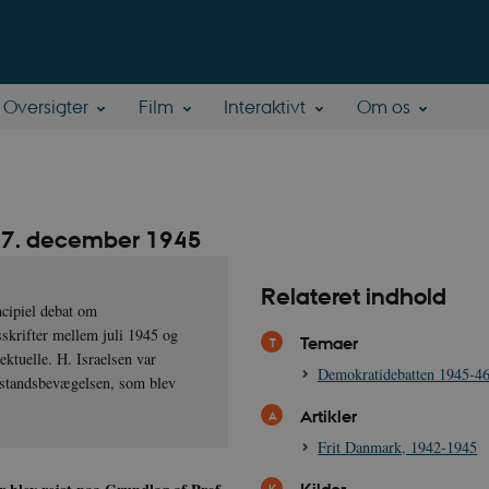
Oversigter
Film
Interaktivt
Om os
", 7. december 1945
Relateret indhold
ncipiel debat om
sskrifter mellem juli 1945 og
Temaer
ektuelle. H. Israelsen var
Demokratidebatten 1945-4
dstandsbevægelsen, som blev
Artikler
Frit Danmark, 1942-1945