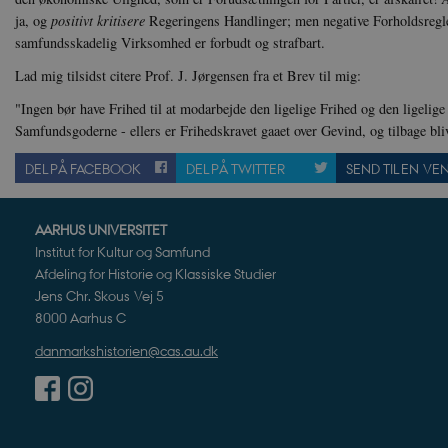
JSESSIONID
Or
ja, og
positivt kritisere
Regeringens Handlinger; men negative Forholdsregle
.n
samfundsskadelig Virksomhed er forbudt og strafbart.
CookieScriptConsent
Co
Lad mig tilsidst citere Prof. J. Jørgensen fra et Brev til mig:
da
"Ingen bør have Frihed til at modarbejde den ligelige Frihed og den ligelige
XSRF-TOKEN
da
Samfundsgoderne - ellers er Frihedskravet gaaet over Gevind, og tilbage bl
__cf_bm
DEL PÅ FACEBOOK
DEL PÅ TWITTER
SEND TIL EN VE
Cl
.v
AARHUS UNIVERSITET
Institut for Kultur og Samfund
Navn
Navn
Ud
Navn
D
Afdeling for Historie og Klassiske Studier
cf_clearance
_cfuvid
Navn
Udbyde
Jens Chr. Skous Vej 5
VISITOR_INFO1_LIVE
Go
VISITOR_PRIVACY_METAD
.y
nmstat
8000 Aarhus C
Siteim
.danmar
danmarkshistorien@cas.au.dk
NID
Go
.g
CloudFront-
.h5p.c
Key-Pair-Id
YSC
Go
_gid
Google
.y
.danmar