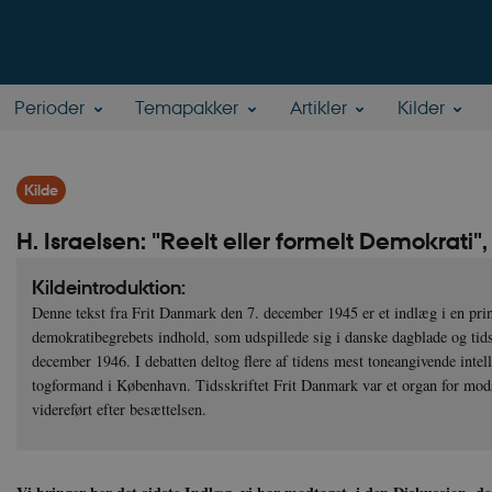
Perioder
Temapakker
Artikler
Kilder
Kilde
H. Israelsen: "Reelt eller formelt Demokrati
Kildeintroduktion:
Denne tekst fra Frit Danmark den 7. december 1945 er et indlæg i en pri
demokratibegrebets indhold, som udspillede sig i danske dagblade og tid
december 1946. I debatten deltog flere af tidens mest toneangivende intell
togformand i København. Tidsskriftet Frit Danmark var et organ for mo
videreført efter besættelsen.