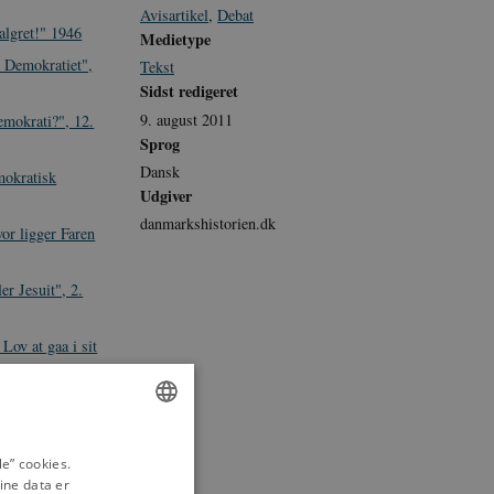
Avisartikel
,
Debat
algret!" 1946
Medietype
 Demokratiet",
Tekst
Sidst redigeret
9. august 2011
emokrati?", 12.
Sprog
Dansk
mokratisk
Udgiver
danmarkshistorien.dk
or ligger Faren
er Jesuit", 2.
Lov at gaa i sit
tiet har Ret til
945
ENGLISH
 af Idealerne",
e” cookies.
ine data er
DANISH