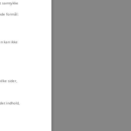
it samtykke
og
nde formål:
tier?" 1945
mokratisk
n kan ikke
er om (det
. oktober 1946
debatten 1945-
lke sider,
det indhold,