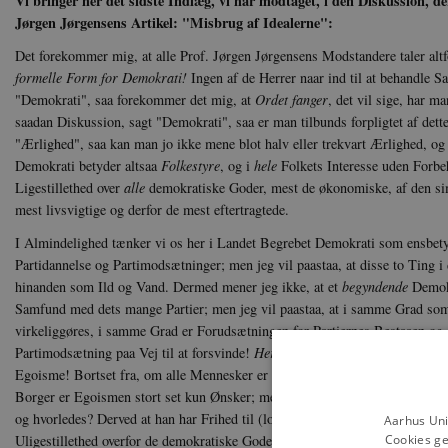
Vi bringer her det sidste Indlæg, vi har modtaget, i den Diskussion, de
Jørgen Jørgensens Artikel: "Misbrug af Idealerne":
Det forekommer mig, at alle Prof. Jørgen Jørgensens Modstandere taler al
formelle Form for Demokrati!
Ingen af de Herrer naar ind til at behandle
"Demokrati", saa forekommer det mig, at
Ordet fanger
, det vil sige, har m
saadan Diskussion, sagt "Demokrati", saa er man tilbunds forpligtet af dett
"Ærlighed", saa kan man jo ikke mene blot halv eller trekvart Ærlighed, 
Demokrati betyder altsaa
Folkestyre
, og i
hele
Folkets Interesse uden Forbe
Ligestillethed over
alle
demokratiske Goder, mest de økonomiske, af den sim
mest livsvigtige og derfor de mest eftertragtede.
I Almindelighed tænker vi os her i Landet Begrebet Demokrati som ensbety
Partidannelse og Partimodsætninger; men jeg vil paastaa, at disse to Ting i 
hinanden som Ild og Vand. Dermed mener jeg ikke, at et
begyndende
Demokr
Samfund med dets mange Partier; men jeg vil paastaa, at i samme Grad som
virkeliggøres, i samme Grad er Forudsætningen for Partiernes Bestaaen o
Partimodsætning paa Vej til at forsvinde!
Her
er det brændende Punkt! Hvo
Egoisme! Bortset fra, om alle Mennesker er Egoister, saa er Forholdet dog 
Borger er Egoismen stort set kun Ønsker; men hos den besiddende Borger er
og hvorledes? Derved at han har Frihed til (lovbeskyttet Frihed) at opretho
Aarhus Uni
Cookies ge
Uligestillethed overfor de demokratiske Goder, specielt de økonomiske, og 