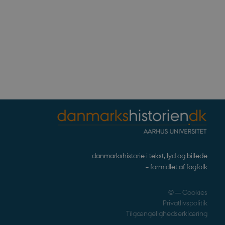
gt af websteder skrevet i
nonym brugersession af
enesten til at huske
t er nødvendigt, at
rrekt.
webstedsikkerhed til at
websteder.
ennesker og bots. Dette er
e rapporter om brugen af
rivelse
Beskrivelse
bean
erpræferencer for Youtube-
danmarkshistorie i tekst, lyd og billede
, om webstedsbesøgende
r statistiske data ift.
.
s af hjemmesideudbyderen
– formidlet af fagfolk
for at hjælpe med at
noncer på andre websteder.
©
—
Cookies
Privatlivspolitik
ndlejrede videoer.
nalytics. Dette ser ud til
Tilgængelighedserklæring
ingen information
og opdatere en unik værdi