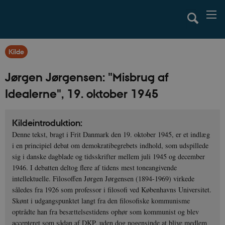
Kilde
Jørgen Jørgensen: "Misbrug af
Idealerne", 19. oktober 1945
Kildeintroduktion:
Denne tekst, bragt i Frit Danmark den 19. oktober 1945, er et indlæg
i en principiel debat om demokratibegrebets indhold, som udspillede
sig i danske dagblade og tidsskrifter mellem juli 1945 og december
1946. I debatten deltog flere af tidens mest toneangivende
intellektuelle. Filosoffen Jørgen Jørgensen (1894-1969) virkede
således fra 1926 som professor i filosofi ved Københavns Universitet.
Skønt i udgangspunktet langt fra den filosofiske kommunisme
optrådte han fra besættelsestidens ophør som kommunist og blev
accepteret som sådan af DKP, uden dog nogensinde at blive medlem