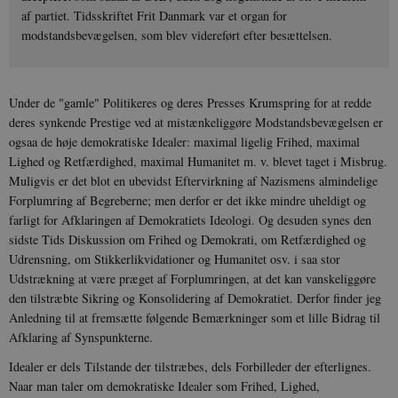
af partiet. Tidsskriftet Frit Danmark var et organ for
modstandsbevægelsen, som blev videreført efter besættelsen.
Under de "gamle" Politikeres og deres Presses Krumspring for at redde
deres synkende Prestige ved at mistænkeliggøre Modstandsbevægelsen er
ogsaa de høje demokratiske Idealer: maximal ligelig Frihed, maximal
Lighed og Retfærdighed, maximal Humanitet m. v. blevet taget i Misbrug.
Muligvis er det blot en ubevidst Eftervirkning af Nazismens almindelige
Forplumring af Begreberne; men derfor er det ikke mindre uheldigt og
farligt for Afklaringen af Demokratiets Ideologi. Og desuden synes den
sidste Tids Diskussion om Frihed og Demokrati, om Retfærdighed og
Udrensning, om Stikkerlikvidationer og Humanitet osv. i saa stor
Udstrækning at være præget af Forplumringen, at det kan vanskeliggøre
den tilstræbte Sikring og Konsolidering af Demokratiet. Derfor finder jeg
Anledning til at fremsætte følgende Bemærkninger som et lille Bidrag til
Afklaring af Synspunkterne.
Idealer er dels Tilstande der tilstræbes, dels Forbilleder der efterlignes.
Naar man taler om demokratiske Idealer som Frihed, Lighed,