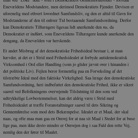
Enevældens Modstandere, men derimod Demokratiets Fjender. Devisen er
uforenelig med ethvert lovordnet Samfundsliv, og den er altid til Gavn for
Modstanderne af den til enhver Tid bestaaende Samfundsordning. Derfor
kan Demokratiets Tilhængere ligesaa lidt anerkende den
nu
, da
Demokratiet er indført, som Enevældens Tilhængere kunde anerkende den
dengang, da Enevælden var herskende.
Et andet Misbrug af det demokratiske Frihedsideal bestaar i, at man
hævder, at det er i Strid med Frihedsidealet at forbyde antidemokratisk
Virksomhed i Ord eller Handling (som jo glider jævnt over i hinanden i
det politiske Liv). Fejlen beror formentlig paa en Forveksling af det
tilstræbte Ideal med den faktiske Virkelighed. Saa længe den demokratiske
Samfundsordning, heri indbefattet den demokratiske Frihed, ikke er sikret
saavel ved Befolkningens overvejende Tilslutning til den som ved
udtrykkelige Lovbestemmelser, kan det aldrig være i Strid med
Frihedsidealet at træffe Foranstaltninger saavel til dets Sikring og
Gennemførelse som mod dets Bekæmpelse. Idealet er et Maal, der skal
naas, og ofte maa man gaa en Omvej for at naa sit Maal i Stedet for at buse
lige paa, men ikke desto mindre er Omvejen dog i saa Fald den rette Vej,
nemlig den der fører til Maalet.