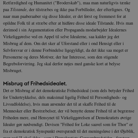
Retfærdighed og Humanitet ("Broderskab"), maa man naturligvis tænke
paa
Tilstande
, der tilstræbes og ikke paa Forbilleder, der efterlignes. Og
naar man paaberaaber sig disse Idealer, er det først og fremmest for at
opildne Folk til at stræbe efter at hidføre disse ideale Tilstande. Hvis man
derimod i sin Argumentation eller Propaganda modarbejder Idealernes
Virkeliggørelse ved en Appel til selve Idealerne, saa kalder jeg det
Misbrug af dem. Om det sker af Uforstand eller i ond Hensigt eller i
Selvforsvar er i denne Forbindelse ligegyldigt, da det ikke saa meget er
Personerne og deres Motiver, der har Interesse, som den stigende
Begrebsforvirring. Jeg skal derfor nøjes med ganske kort at belyse
Misbruget.
Misbrug af Frihedsidealet.
Det er Misbrug af det demokratiske Frihedsideal (som dels betyder Frihed
for Undertrykkelse, dels maksimal ligelig Frihed til Personligheds- og
Livsudfoldelse), hvis man anvender det til at skaffe Frihed til de
Mennesker eller Bestræbelser, der vil benytte denne Frihed til at begrænse
Friheden mere, end Hensynet til Virkeliggørelsen af Demokratiets øvrige
Idealer gør nødvendigt. Devisen "Frihed for Loke saavel som for Thor" er
fra et demokratisk Synspunkt overspændt til det meningsløse i det Øjeblik,
man ved "Loke" ikke - som i Demokratiets Gennembrudstider - forstaar