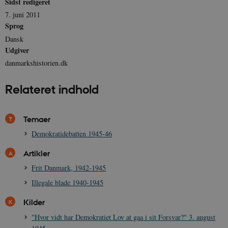
Sidst redigeret
.spotify.com
7. juni 2011
Sprog
Dansk
Udgiver
JSESSIONID
Session
Oracle Corporation
danmarkshistorien.dk
.nr-data.net
Relateret indhold
Temaer
CookieScriptConsent
1 år
Demokratidebatten 1945-46
CookieScript
danmarkshistorien.dk
Artikler
Frit Danmark, 1942-1945
Illegale blade 1940-1945
Kilder
"Hvor vidt har Demokratiet Lov at gaa i sit Forsvar?" 3. august
XSRF-TOKEN
danmarkshistoriendk.h5p.com
1 dag