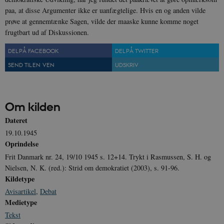
paa, at disse Argumenter ikke er uanfægtelige. Hvis en og anden vilde
Nødvendige cookies hjælper med at gøre
prøve at gennemtænke Sagen, vilde der maaske kunne komme noget
hjemmesiden brugbar ved at aktivere nogle
frugtbart ud af Diskussionen.
grundlæggende funktioner som navigation mm.
Hjemmesiden kan ikke fungerer uden disse
cookies.
DEL PÅ FACEBOOK
DEL PÅ TWITTER
SEND TIL EN VEN
UDSKRIV
Navn
Udbyder / Domæne
Udløb
be_typo_user
Session
TYPO3 Association
.danmarkshistorien.dk
Om kilden
Dateret
19.10.1945
Oprindelse
Frit Danmark nr. 24, 19/10 1945 s. 12+14. Trykt i Rasmussen, S. H. og
sp_t
1 år
Spotify Inc.
.spotify.com
Nielsen, N. K. (red.): Strid om demokratiet (2003), s. 91-96.
Kildetype
Avisartikel
,
Debat
Medietype
Tekst
sp_landing
1 dag
Spotify Inc.