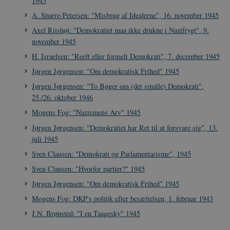
1945
A. Sparre-Petersen: "Misbrug af Idealerne", 16. november 1945
Axel Riishøj: "Demokratiet maa ikke drukne i Nazifrygt", 9.
november 1945
H. Israelsen: "Reelt eller formelt Demokrati", 7. december 1945
__cf_bm
30
Cloudflare Inc.
minutte
.vimeo.com
Jørgen Jørgensen: "Om demokratisk Frihed" 1945
Jørgen Jørgensen: "To Bøger om (det smalle) Demokrati",
25./26. oktober 1946
Mogens Fog: "Nazismens Arv" 1945
Jørgen Jørgensen: "Demokratiet har Ret til at forsvare sig", 13.
juli 1945
Sven Clausen: "Demokrati og Parlamentarisme", 1945
Udbyder /
Navn
Udløb
Beskrivelse
Sven Clausen: "Hvorfor partier?" 1945
Domæne
Udbyder /
Udbyder /
Navn
Navn
Udløb
Udløb
Beskrivelse
Besk
Domæne
Domæne
Jørgen Jørgensen: "Om demokratisk Frihed" 1945
cf_clearance
1 år
Podbean
Cloudflare,
Navn
Udbyder / Domæne
Udløb
B
VISITOR_INFO1_LIVE
_cfuvid
Inc.
.vimeo.com
6
Session
Denne cooki
Google LLC
Mogens Fog: DKP's politik efter besættelsen, 1. februar 1943
.podbean.com
måneder
indstilles af 
.youtube.com
nmstat
1 år 1
D
Siteimprove A/S
for at holde s
VISITOR_PRIVACY_METADATA
6
YouTube
måned
S
.danmarkshistorien.dk
brugerpræfer
J.N. Brønsted: "I en Taagesky" 1945
måneder
.youtube.com
r
for Youtube-
d
videoer, der e
a