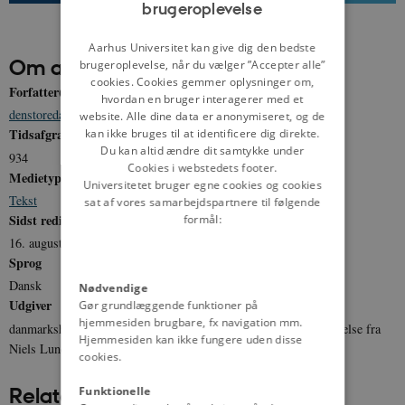
brugeroplevelse
ENGLISH
DANISH
Aarhus Universitet kan give dig den bedste
Om artiklen
brugeroplevelse, når du vælger ”Accepter alle”
cookies. Cookies gemmer oplysninger om,
Forfatter(e)
hvordan en bruger interagerer med et
denstoredanske.dk
,
Niels Lund
website. Alle dine data er anonymiseret, og de
Tidsafgrænsning
kan ikke bruges til at identificere dig direkte.
Du kan altid ændre dit samtykke under
934
Cookies i webstedets footer.
Medietype
Universitetet bruger egne cookies og cookies
Tekst
sat af vores samarbejdspartnere til følgende
Sidst redigeret
formål:
16. august 2011
Sprog
Dansk
Nødvendige
Udgiver
Gør grundlæggende funktioner på
hjemmesiden brugbare, fx navigation mm.
danmarkshistorien.dk og denstoredanske.dk. Gengivet med tilladelse fra
Hjemmesiden kan ikke fungere uden disse
Niels Lund og Gyldendal.
cookies.
Relateret indhold
Funktionelle