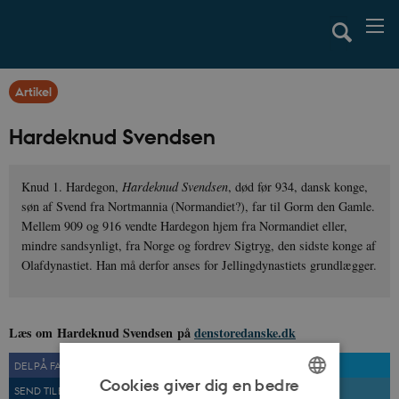
Artikel
Hardeknud Svendsen
Knud 1. Hardegon,
Hardeknud Svendsen
, død før 934, dansk konge,
søn af Svend fra Nortmannia (Normandiet?), far til Gorm den Gamle.
Mellem 909 og 916 vendte Hardegon hjem fra Normandiet eller,
mindre sandsynligt, fra Norge og fordrev Sigtryg, den sidste konge af
Olafdynastiet. Han må derfor anses for Jellingdynastiets grundlægger.
Læs om Hardeknud Svendsen på
denstoredanske.dk
DEL PÅ FACEBOOK
DEL PÅ TWITTER
Cookies giver dig en bedre
SEND TIL EN VEN
UDSKRIV