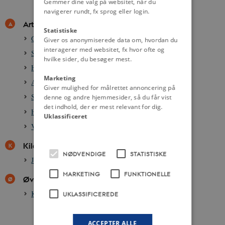
Gemmer dine valg på websitet, når du
navigerer rundt, fx sprog eller login.
Artikler
Statistiske
Gorm den Gamle, død ca. 958
Giver os anonymiserede data om, hvordan du
interagerer med websitet, fx hvor ofte og
Sigtryg
hvilke sider, du besøger mest.
Horik 2. den Unge
Marketing
Angantyr
Giver mulighed for målrettet annoncering på
Sigfred 1.
denne og andre hjemmesider, så du får vist
det indhold, der er mest relevant for dig.
Hemming, død ca. 811-812
Uklassificeret
Vikingetiden, ca. 800-1050
Kilder
NØDVENDIGE
STATISTISKE
Jellingstenene, ca. 950-965
MARKETING
FUNKTIONELLE
Øvrige
Kongerækken, ca. 950-
UKLASSIFICEREDE
ACCEPTER ALLE