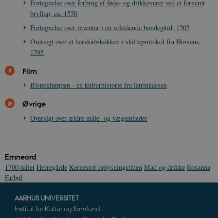
Fortegnelse over forbrug af føde- og drikkevarer ved et fornemt
YouTube til a
visninger af
CloudFront-
.h5p.com
Session
A
bryllup, ca. 1550
indlejrede vi
Signature
Fortegnelse over inventar i en velstående bondegård, 1505
vuid
1 år 1
D
Vimeo.com Inc.
måned
V
.vimeo.com
Oversigt over et herskabskøkken i skifteprotokol fra Horsens,
p
1795
CloudFront-
.h5p.com
Session
A
Region
Film
CloudFront-
.h5p.com
Session
A
Bispeklumpen - en kulturhistorie fra latrinkassen
Policy
Øvrige
_ga_7J1SYH77RJ
.danmarkshistorien.dk
1 år 1
G
måned
Oversigt over ældre måle- og vægtenheder
_ga
1 år 1
D
Google LLC
måned
k
.danmarkshistorien.dk
U
s
i
Emneord
a
a
1700-tallet
Herregårde
Kernestof oplysningstiden
Mad og drikke
Rosanna
c
Farbøl
s
b
e
AARHUS UNIVERSITET
n
i
Institut for Kultur og Samfund
i