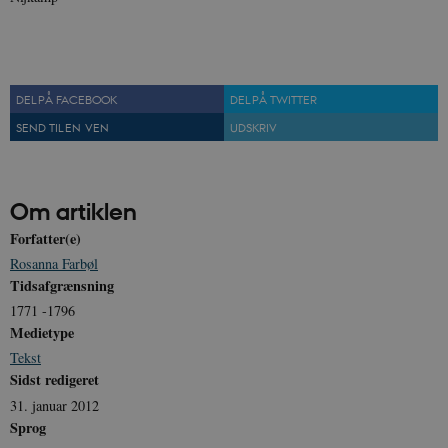
sp_t
1 år
Spotify Inc.
.spotify.com
DEL PÅ FACEBOOK
DEL PÅ TWITTER
SEND TIL EN VEN
UDSKRIV
sp_landing
1 dag
Spotify Inc.
.spotify.com
Om artiklen
Forfatter(e)
JSESSIONID
Session
Oracle Corporation
Rosanna Farbøl
.nr-data.net
Tidsafgrænsning
1771 -1796
Medietype
Tekst
Sidst redigeret
CookieScriptConsent
1 år
CookieScript
31. januar 2012
danmarkshistorien.dk
Sprog