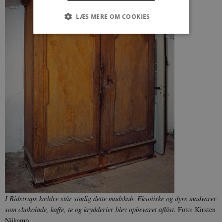
LÆS MERE OM COOKIES
Nødvendige
Statistiske
Marketing
Funktionelle
Uklassificerede
Nødvendige cookies hjælper med at gøre
hjemmesiden brugbar ved at aktivere nogle
grundlæggende funktioner som navigation mm.
Hjemmesiden kan ikke fungerer uden disse
cookies.
Navn
Udbyder / Domæne
Udløb
be_typo_user
Session
TYPO3 Association
.danmarkshistorien.dk
I Bidstrups kældre står stadig dette madskab. Eksotiske og dyre madvarer
som chokolade, kaffe, te og krydderier blev opbevaret aflåst.
Foto: Kirsten
Nijkamp