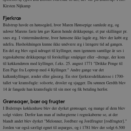
Kirsten Nijkamp
Fjerkræ
Bidstrup havde en hønsegård, hvor Maren Hønsepige samlede æg, og
udover Marens faste løn gav Karen hende drikkepenge, et par skillinger pr.
snes æg. I vintermånederne, hvor hønsene ikke lagde æg, blev der købt æg
udefra. Husholdningen kunne ikke undvære æg i længere tid ad gangen.
En del æg blev også udruget til kyllinger, men igennem samtlige år ses i
regnskaberne drikkepenge til forskellige småpiger eller –drenge, der kom
til køkkendøren med kyllinger, f.eks. 25. august 1771 "Drikke Penge til
Een Pige fra Loptrop med 4 Kyllinger." Andre gange var det
kalkunkyllinger, ænder eller gåseæg. En stor fjerkræsdelikatesse i 1700-
tallet var kramsfugle: solsorte, drosler og sjagger. Da sønnen Gerdth blev
14 år fangede han kramsfugle til sin mor og fik betaling herfor.
Grønsager, bær og frugter
I Bidstrups køkkenhave blev der dyrket grønsager, og mange af dem blev
solgt videre. Derfor kan man af indtægterne i regnskaberne se, at der
blandt andet blev dyrket "Melonner, Jordbær og Jordfrugter [rodfrugter]."
Jorden var også særligt egnet til asparges, og i 1781 blev der solgt 6.500