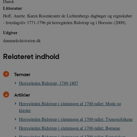
Dansk
Litteratur
Hoff, Anette: Karen Rosenkrantz de Lichtenbergs dagbøger og regnskaber
- hverdagsliv 1771-1796 på herregården Bidstrup og i Horsens (2009).
Udgiver
XSRF-TOKEN
danmarkshistoriendk.h5p.com
1 dag
danmarkshistorien.dk
Relateret indhold
Temaer
__cf_bm
30
Cloudflare Inc.
minutte
.vimeo.com
Herregården Bidstrup, 1749-1807
Artikler
Herregården Bidstrup i slutningen af 1700-tallet: Mode og
klæder
Herregården Bidstrup i slutningen af 1700-tallet: Tjenestefolkene
Herregården Bidstrup i slutningen af 1700-tallet: Børnene
Herregården Bidstrup i slutningen af 1700-tallet: Fornøjelser