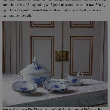
købte hun f.eks. 33 lispund og 81,5 pund oksekød, det er lidt over 300 kg,
og det var et ganske normalt niveau. Karen købte også flæsk, men ikke i
nær samme mængder.
Spisestel af typen Blå Blomst svarende til det, der var på Bidstrup.
Foto: