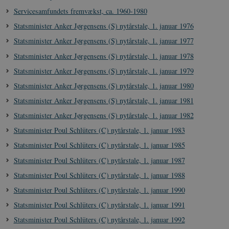
Servicesamfundets fremvækst, ca. 1960-1980
Nødvendige cookies hjælper med at gøre
hjemmesiden brugbar ved at aktivere nogle
Statsminister Anker Jørgensens (S) nytårstale, 1. januar 1976
grundlæggende funktioner som navigation mm.
Statsminister Anker Jørgensens (S) nytårstale, 1. januar 1977
Hjemmesiden kan ikke fungerer uden disse
cookies.
Statsminister Anker Jørgensens (S) nytårstale, 1. januar 1978
Navn
Udbyder / Domæne
Udløb
Statsminister Anker Jørgensens (S) nytårstale, 1. januar 1979
be_typo_user
Session
TYPO3 Association
Statsminister Anker Jørgensens (S) nytårstale, 1. januar 1980
.danmarkshistorien.dk
Statsminister Anker Jørgensens (S) nytårstale, 1. januar 1981
Statsminister Anker Jørgensens (S) nytårstale, 1. januar 1982
Statsminister Poul Schlüters (C) nytårstale, 1. januar 1983
Statsminister Poul Schlüters (C) nytårstale, 1. januar 1985
sp_t
1 år
Spotify Inc.
Statsminister Poul Schlüters (C) nytårstale, 1. januar 1987
.spotify.com
Statsminister Poul Schlüters (C) nytårstale, 1. januar 1988
Statsminister Poul Schlüters (C) nytårstale, 1. januar 1990
Statsminister Poul Schlüters (C) nytårstale, 1. januar 1991
Statsminister Poul Schlüters (C) nytårstale, 1. januar 1992
sp_landing
1 dag
Spotify Inc.