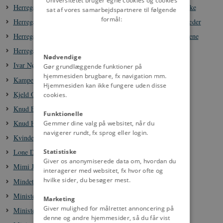
Universitetet bruger egne cookies og cookies
Herregården Bidstrup i slutningen af 1700-tallet: Mad og drikke
sat af vores samarbejdspartnere til følgende
formål:
Herregården Bidstrup i slutningen af 1700-tallet: Mode og klæder
Herregården Bidstrup i slutningen af 1700-tallet: Tjenestefolkene
Herregården Bidstrup, 1749-1807
Nødvendige
Ivar Nørgaard, 1922-2011
Gør grundlæggende funktioner på
hjemmesiden brugbare, fx navigation mm.
Kampen om historien
Hjemmesiden kan ikke fungere uden disse
Kjeld Olesen, 1932-2024
cookies.
Knud Enggaard, 1929-2024
Funktionelle
Knud Heinesen, f. 1932
Gemmer dine valg på websitet, når du
navigerer rundt, fx sprog eller login.
Kvinder i Folketinget, 1972-1993
Statistiske
Lone Dybkjær, 1940-2020
Giver os anonymiserede data om, hvordan du
Mimi Jakobsen, f. 1948
interagerer med websitet, fx hvor ofte og
hvilke sider, du besøger mest.
Mindetaler i forbindelse med besættelsen 1945-
Ministeriet Anker Jørgensen I, 1972-1973
Marketing
Giver mulighed for målrettet annoncering på
Ministeriet Anker Jørgensen II, 1975-1978
denne og andre hjemmesider, så du får vist