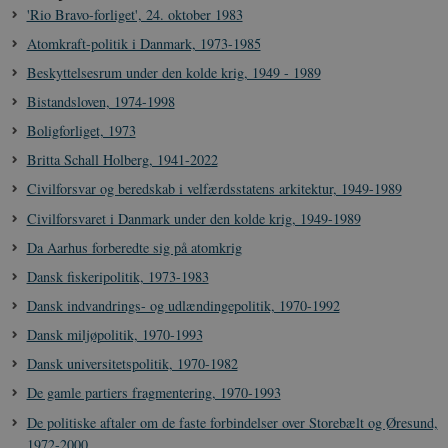
'Rio Bravo-forliget', 24. oktober 1983
Atomkraft-politik i Danmark, 1973-1985
Beskyttelsesrum under den kolde krig, 1949 - 1989
Bistandsloven, 1974-1998
Boligforliget, 1973
Britta Schall Holberg, 1941-2022
Civilforsvar og beredskab i velfærdsstatens arkitektur, 1949-1989
Civilforsvaret i Danmark under den kolde krig, 1949-1989
Da Aarhus forberedte sig på atomkrig
Dansk fiskeripolitik, 1973-1983
Dansk indvandrings- og udlændingepolitik, 1970-1992
Dansk miljøpolitik, 1970-1993
Dansk universitetspolitik, 1970-1982
De gamle partiers fragmentering, 1970-1993
De politiske aftaler om de faste forbindelser over Storebælt og Øresund,
1972-2000