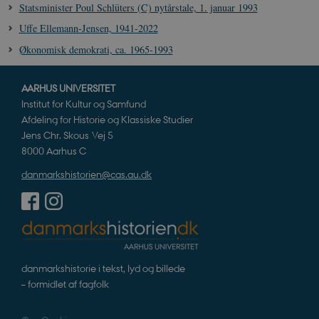
.spotify.com
Statsminister Poul Schlüters (C) nytårstale, 1. januar 1993
Uffe Ellemann-Jensen, 1941-2022
Økonomisk demokrati, ca. 1965-1993
JSESSIONID
Session
Oracle Corporation
AARHUS UNIVERSITET
.nr-data.net
Institut for Kultur og Samfund
Afdeling for Historie og Klassiske Studier
Jens Chr. Skous Vej 5
8000 Aarhus C
danmarkshistorien@cas.au.dk
CookieScriptConsent
1 år
CookieScript
danmarkshistorien.dk
danmarkshistorie i tekst, lyd og billede
– formidlet af fagfolk
XSRF-TOKEN
danmarkshistoriendk.h5p.com
1 dag