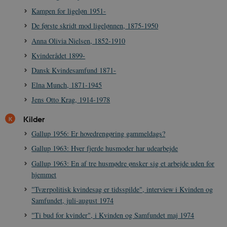
Kampen for ligeløn 1951-
Navn
Udbyder / Domæne
Udløb
De første skridt mod ligelønnen, 1875-1950
be_typo_user
Session
TYPO3 Association
.danmarkshistorien.dk
Anna Olivia Nielsen, 1852-1910
Kvinderådet 1899-
Dansk Kvindesamfund 1871-
Elna Munch, 1871-1945
Jens Otto Krag, 1914-1978
sp_t
1 år
Spotify Inc.
.spotify.com
Kilder
Gallup 1956: Er hovedrengøring gammeldags?
Gallup 1963: Hver fjerde husmoder har udearbejde
Gallup 1963: En af tre husmødre ønsker sig et arbejde uden for
sp_landing
1 dag
Spotify Inc.
hjemmet
.spotify.com
"Tværpolitisk kvindesag er tidsspilde", interview i Kvinden og
Samfundet, juli-august 1974
"Ti bud for kvinder", i Kvinden og Samfundet maj 1974