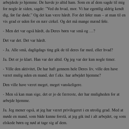
arbejdede jo hjemme. De havde jo altid ham. Som en af dem sagde til mig
for nogle år siden, sagde: ”Ved du hvad, mor. Vi har egentlig aldrig kendt
dig, før far døde.” Og det kan være hårdt. For det føler man – at man til en
vis grad er uden for en nær cirkel. Og det må mange mænd føle.
- Men det var også hårdt, da Deres børn var små og …?
Det var det. Det var hårdt.
- Ja. Alle små, dagligdags ting gik de til deres far med, eller hvad?
Ja. Det er jo klart. Han var der altid. Og jeg var der kun nogle timer.
- Ville den aktivitet, De har haft gennem hele Deres liv, ville den have
været mulig uden en mand, der f.eks. har arbejdet hjemme?
Den ville have været meget, meget vanskeligere.
- Men så kan man sige, det er jo de færreste, der har muligheden for at
arbejde hjemme.
Ja. Jeg mener også, at jeg har været privilegeret i en utrolig grad. Med at
møde en mand, som både kunne forstå, at jeg gik ind i alt arbejdet, og som
elskede børn og nød at tage sig af dem.