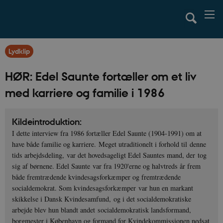
Lydklip
HØR: Edel Saunte fortæller om et liv
med karriere og familie i 1986
Kildeintroduktion:
I dette interview fra 1986 fortæller Edel Saunte (1904-1991) om at
have både familie og karriere. Meget utraditionelt i forhold til denne
tids arbejdsdeling, var det hovedsageligt Edel Sauntes mand, der tog
sig af børnene. Edel Saunte var fra 1920'erne og halvtreds år frem
både fremtrædende kvindesagsforkæmper og fremtrædende
socialdemokrat. Som kvindesagsforkæmper var hun en markant
skikkelse i Dansk Kvindesamfund, og i det socialdemokratiske
arbejde blev hun blandt andet socialdemokratisk landsformand,
borgmester i København og formand for Kvindekommissionen nedsat