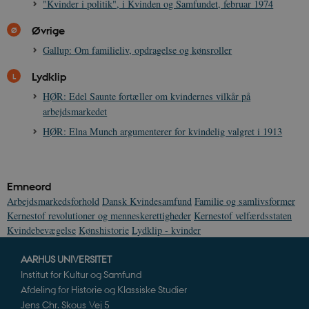
"Kvinder i politik", i Kvinden og Samfundet, februar 1974
JSESSIONID
Session
Oracle Corporation
.nr-data.net
Øvrige
Gallup: Om familieliv, opdragelse og kønsroller
Lydklip
HØR: Edel Saunte fortæller om kvindernes vilkår på
CookieScriptConsent
1 år
arbejdsmarkedet
CookieScript
danmarkshistorien.dk
HØR: Elna Munch argumenterer for kvindelig valgret i 1913
Emneord
Arbejdsmarkedsforhold
Dansk Kvindesamfund
Familie og samlivsformer
Kernestof revolutioner og menneskerettigheder
Kernestof velfærdsstaten
XSRF-TOKEN
danmarkshistoriendk.h5p.com
1 dag
Kvindebevægelse
Kønshistorie
Lydklip - kvinder
AARHUS UNIVERSITET
Institut for Kultur og Samfund
Afdeling for Historie og Klassiske Studier
Jens Chr. Skous Vej 5