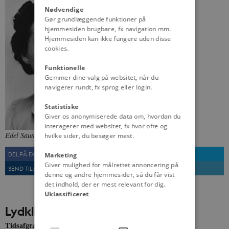
Nødvendige
Gør grundlæggende funktioner på
hjemmesiden brugbare, fx navigation mm.
Hjemmesiden kan ikke fungere uden disse
cookies.
Funktionelle
Gemmer dine valg på websitet, når du
navigerer rundt, fx sprog eller login.
Statistiske
Giver os anonymiserede data om, hvordan du
interagerer med websitet, fx hvor ofte og
Edel Saunte.
Fra: Dansk Lydhistorie, Statsbiblioteket
hvilke sider, du besøger mest.
DEL PÅ FACEBOOK
DEL PÅ TWITTER
Marketing
Giver mulighed for målrettet annoncering på
SEND TIL EN VEN
UDSKRIV
denne og andre hjemmesider, så du får vist
det indhold, der er mest relevant for dig.
Uklassificeret
Lydklip
Tidsafgrænsning