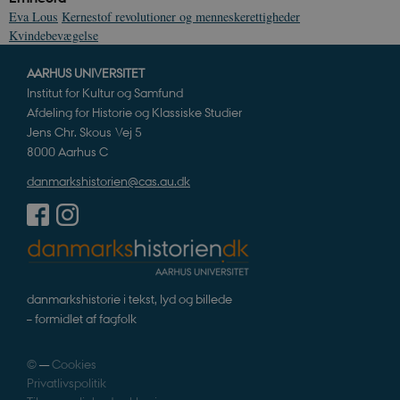
Eva Lous
Kernestof revolutioner og menneskerettigheder
Kvindebevægelse
AARHUS UNIVERSITET
JSESSIONID
Session
Oracle Corporation
Institut for Kultur og Samfund
.nr-data.net
Afdeling for Historie og Klassiske Studier
Jens Chr. Skous Vej 5
8000 Aarhus C
danmarkshistorien@cas.au.dk
CookieScriptConsent
1 år
CookieScript
danmarkshistorien.dk
danmarkshistorie i tekst, lyd og billede
– formidlet af fagfolk
XSRF-TOKEN
danmarkshistoriendk.h5p.com
1 dag
©
—
Cookies
Privatlivspolitik