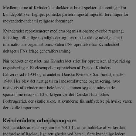
Medlemmerne af Kvinderådet dækker et bredt spekter af foreninger fra
kvindepolitiske, faglige, politiske partiers ligestillingsråd, foreninger for
indvandrekvinder til religiøse foreninger
Kvinderådet repræsenterer medlemsorganisationerne overfor regering,
folketing, offentlige myndigheder og i en række råd og udvalg samt i
internationale organisationer. Siden FNs oprettelse har Kvinderådet
deltaget i FNs årlige generalforsamling.
Når behovet er opstået, har Kvinderådet stået for oprettelsen af nye råd og
organiseringer. Et eksempel er oprettelsen af Danske Kvinders
Erhvervsråd i 1934 og et andet er Danske Kvinders Samfundstjeneste i
1940. Her blev det hurtigt til en landsomfattende organisering, hvor
tusindvis af kvinder over hele landet sammen søgte at udnytte de
sparsomme resurser. Efter krigen var det Danske Husmødres
Forbrugerråd, der skulle sikre, at kvinderne fik indflydelse på hvilke varer,
der skulle importeres.
Kvinderådets arbejdsprogram
Kvinderådets arbejdsprogram for 2010-12 er fastholdelse af velfærden,
indførelse af ligeløn, lige rettigheder ved barsel, flere kvindelige ledere,