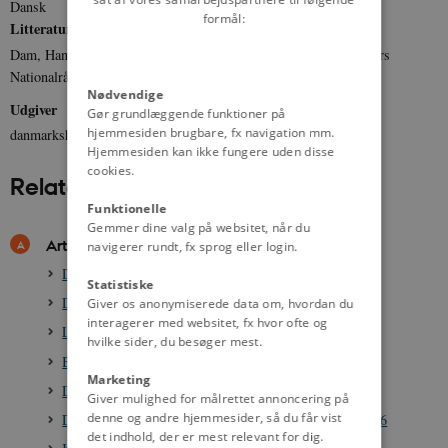
Dansk
formål:
Litteratur
Dam, Hanne: På trods - : 100 års kvindehistorie. Danske Kvinders
Nationalråd 1899-1999. Danske Kvinders nationalråd (1999).
Nødvendige
Udgiver
Gør grundlæggende funktioner på
hjemmesiden brugbare, fx navigation mm.
danmarkshistorien.dk
Hjemmesiden kan ikke fungere uden disse
cookies.
Relateret indhold
Funktionelle
Gemmer dine valg på websitet, når du
Artikler
navigerer rundt, fx sprog eller login.
Dansk Kvindesamfund 1871-
Statistiske
De Danske Husmoderforeninger 1920-2009
Giver os anonymiserede data om, hvordan du
interagerer med websitet, fx hvor ofte og
Ligestillingsrådet, 1975-2000
hvilke sider, du besøger mest.
Barselslovgivningens udvikling i Danmark fra 1901-
Marketing
De første skridt mod ligelønnen, 1875-1950
Giver mulighed for målrettet annoncering på
denne og andre hjemmesider, så du får vist
Debatten om den reglementerede prostitution, 1874-1906
det indhold, der er mest relevant for dig.