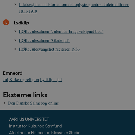
cookies.
Juletræsjulen - historien om det oplyste grantræ. Juletraditioner
1811-1919
Navn
Udbyder / Domæne
Udløb
be_typo_user
Session
TYPO3 Association
Lydklip
.danmarkshistorien.dk
HØR: Julesalmen "Julen har bragt velsignet bud"
HØR: Julesalmen "Glade jul"
HØR: Juleevangeliet reciteres 1936
sp_t
1 år
Spotify Inc.
.spotify.com
Emneord
Jul
Kirke og religion
Lydklip - jul
Eksterne links
Den Danske Salmebog online
sp_landing
1 dag
Spotify Inc.
.spotify.com
AARHUS UNIVERSITET
Institut for Kultur og Samfund
Afdeling for Historie og Klassiske Studier