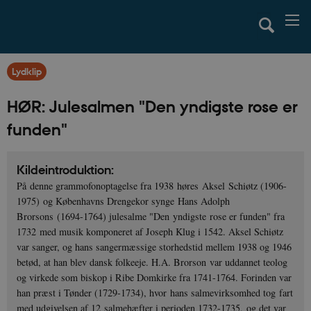
Lydklip
HØR: Julesalmen "Den yndigste rose er
funden"
Kildeintroduktion:
På denne grammofonoptagelse fra 1938 høres Aksel Schiøtz (1906-
1975) og Københavns Drengekor synge Hans Adolph
Brorsons (1694-1764) julesalme "Den yndigste rose er funden" fra
1732 med musik komponeret af Joseph Klug i 1542. Aksel Schiøtz
var sanger, og hans sangermæssige storhedstid mellem 1938 og 1946
betød, at han blev dansk folkeeje. H.A. Brorson var uddannet teolog
og virkede som biskop i Ribe Domkirke fra 1741-1764. Forinden var
han præst i Tønder (1729-1734), hvor hans salmevirksomhed tog fart
med udgivelsen af 12 salmehæfter i perioden 1732-1735, og det var