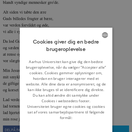
blandt syndige mennesker gro'de.
Alt siden vi tabte den ære
Guds billedes frugter at bære,
var verden forvildet og øde,
vi alle i synden bortdøde.
Da lod Gud en rose opskyde
Cookies giver dig en bedre
og sæden omsider frembryde,
brugeroplevelse
ENGLISH
at rense og ganske forsøde
vor slægts den fordærvede grøde.
DANISH
Aarhus Universitet kan give dig den bedste
brugeroplevelse, når du vælger ”Accepter alle”
Min Jesus! du stedse skal være
cookies. Cookies gemmer oplysninger om,
mit smykke, min rose, min ære,
hvordan en bruger interagerer med et
de giftige lyster du døder
website. Alle dine data er anonymiseret, og de
og korset så liflig forsøder.
kan ikke bruges til at identificere dig direkte.
Du kan altid ændre dit samtykke under
Lad verden mig alting betage,
Cookies i webstedets footer.
lad tornene rive og nage,
Universitetet bruger egne cookies og cookies
lad hjertet kun dåne og briste,
sat af vores samarbejdspartnere til følgende
formål:
min rose jeg aldrig vil miste!
DEL PÅ FACEBOOK
DEL PÅ TWITTER