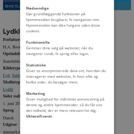
SEND TIL EN VEN
UDSKRIV
Nødvendige
Gør grundlæggende funktioner på
hjemmesiden brugbare, fx navigation mm.
Hjemmesiden kan ikke fungere uden disse
Lydklip
cookies.
Forfatter(e)
Funktionelle
H.A. Brorson
Gemmer dine valg på websitet, når du
Oprindelse
navigerer rundt, fx sprog eller login.
Statsbibliotekets Lydsamling
Statistiske
Kildetype
Giver os anonymiserede data om, hvordan du
Lyd
,
Salme
interagerer med websitet, fx hvor ofte og
Medietype
hvilke sider, du besøger mest.
Lydfil
Marketing
Sidst redigeret
Giver mulighed for målrettet annoncering på
1. juni 2011
denne og andre hjemmesider, så du får vist
Sprog
det indhold, der er mest relevant for dig.
Uklassificeret
Dansk
Udgiver
danmarkshistorien.dk