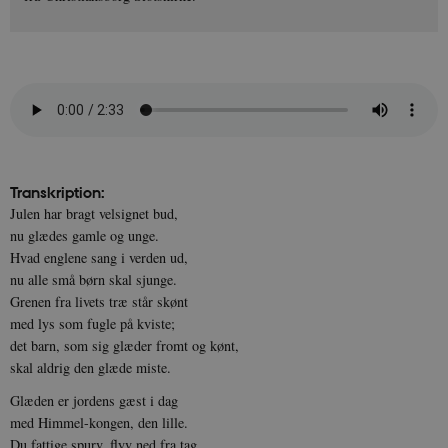
Transkription:
Julen har bragt velsignet bud,
nu glædes gamle og unge.
Hvad englene sang i verden ud,
nu alle små børn skal sjunge.
Grenen fra livets træ står skønt
med lys som fugle på kviste;
det barn, som sig glæder fromt og kønt,
skal aldrig den glæde miste.
Glæden er jordens gæst i dag
med Himmel-kongen, den lille.
Du fattige spurv, flyv ned fra tag