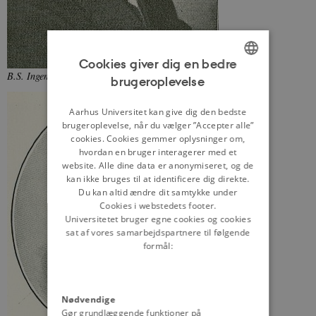
Cookies giver dig en bedre
B.S. Ingemann.
Fra: Danmarks Riges Historie (1896-1907)
brugeroplevelse
ENGLISH
DANISH
Aarhus Universitet kan give dig den bedste
brugeroplevelse, når du vælger ”Accepter alle”
cookies. Cookies gemmer oplysninger om,
hvordan en bruger interagerer med et
website. Alle dine data er anonymiseret, og de
kan ikke bruges til at identificere dig direkte.
Du kan altid ændre dit samtykke under
Cookies i webstedets footer.
Universitetet bruger egne cookies og cookies
sat af vores samarbejdspartnere til følgende
formål:
Nødvendige
Gør grundlæggende funktioner på