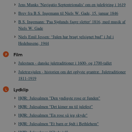
Jens Munks 'Navigatio Septentrionalis' om en julefejring i 1619
be_typo_user
Session
TYPO3 Association
.danmarkshistorien.dk
Brev fra B.S. Ingemann til Niels W. Gade, 15. januar 1846
B.S. Ingemann: 'Paa Sjølunds fagre sletter' 1816, med musik af
Niels W. Gade
Niels Emil Jessen: “Julen har bragt velsignet bud” i Jul i
Hedehusene, 1944
sp_t
1 år
Spotify Inc.
Film
.spotify.com
Julestuen - danske juletraditioner i 1600- og 1700-tallet
Juletræsjulen - historien om det oplyste grantræ. Juletraditioner
1811-1919
sp_landing
1 dag
Spotify Inc.
Lydklip
.spotify.com
HØR: Julesalmen "Den yndigste rose er funden"
HØR: Julesalmen "Det kimer nu til julefest"
HØR: Julesalmen "En rose så jeg skyde"
HØR: Julesalmen "Et barn er født i Bethlehem"
JSESSIONID
Session
Oracle Corporation
.nr-data.net