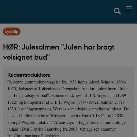
Lydklip
HØR: Julesalmen "Julen har bragt
velsignet bud"
Kildeintroduktion:
På denne grammofonoptagelse fra 1938 høres Aksel Schiøtz (1906-
1975) ledsaget af Københavns Drengekor fremføre julesalmen "Julen
har bragt velsignet bud". Salmen er skrevet af B.S. Ingemann (1789-
1862) og komponeret af C.E.F. Weyse (1774-1842). Salmen er fra
1839, hvor Ingemanns og Weyses samarbejde var velkonsolideret. De
havde i fællesskab lavet 'Morgensange for Børn' i 1837, og i 1838
kom på Weyses initativ '7 Aftensange'. Begge disse salmesamlinger
indgår i Den Danske Salmebog fra 2003. Optagelsen stammer
fra Christiansborg Slotskirke.