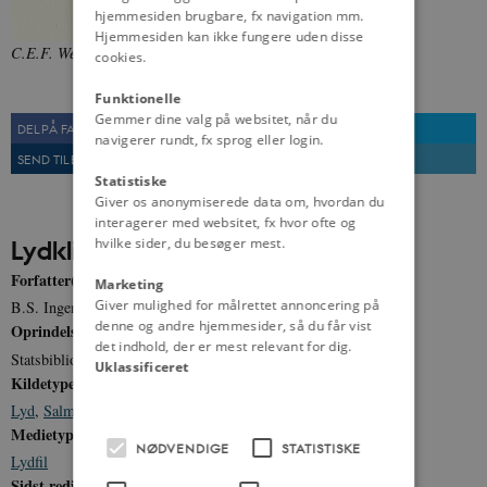
hjemmesiden brugbare, fx navigation mm.
Hjemmesiden kan ikke fungere uden disse
C.E.F. Weyse.
Fra: Danmarks Riges Historie (1896-1907)
cookies.
Funktionelle
Gemmer dine valg på websitet, når du
DEL PÅ FACEBOOK
DEL PÅ TWITTER
navigerer rundt, fx sprog eller login.
SEND TIL EN VEN
UDSKRIV
Statistiske
Giver os anonymiserede data om, hvordan du
interagerer med websitet, fx hvor ofte og
hvilke sider, du besøger mest.
Lydklip
Forfatter(e)
Marketing
Giver mulighed for målrettet annoncering på
B.S. Ingemann
denne og andre hjemmesider, så du får vist
Oprindelse
det indhold, der er mest relevant for dig.
Statsbibliotekets Lydsamling
Uklassificeret
Kildetype
Lyd
,
Salme
Medietype
NØDVENDIGE
STATISTISKE
Lydfil
Sidst redigeret