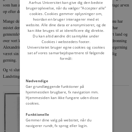
DANISH
Aarhus Universitet kan give dig den bedste
som han altid opfordrede til at blive gode landsmænd, der kunne tage arven
brugeroplevelse, når du vælger ”Accepter alle”
op efter de gamle, der faldt fra i arbejdet for Danmarks fremtid.
cookies. Cookies gemmer oplysninger om,
hvordan en bruger interagerer med et
Mange deltagende tanker vil omfatte dronning Alexandrine, som nu har
website. Alle dine data er anonymiseret, og de
mistet den ægtefælle, ved hvis side hun i henved 50-sindstyve år har
kan ikke bruges til at identificere dig direkte.
gennemlevet såvel de gode som de onde dage, der er gået over vort land og
Du kan altid ændre dit samtykke under
over vort kongepar i dette lange åremål. På forbilledlig måde har dronning
Cookies i webstedets footer.
Alexandrine såvel gennem sin færd i hjemmet som i sin dronningegerning
Universitetet bruger egne cookies og cookies
sat af vores samarbejdspartnere til følgende
været sin ægtefælle den støtte, som skaber grundlag for en lykkelig
formål:
gerning.
Og vi slutter denne udsendelse med at meddele, at Folketinget og
Landstinget er indkaldt til møde i morgen mandag d. 21. kl. 14.
Nødvendige
Gør grundlæggende funktioner på
hjemmesiden brugbare, fx navigation mm.
Hjemmesiden kan ikke fungere uden disse
cookies.
Funktionelle
Gemmer dine valg på websitet, når du
navigerer rundt, fx sprog eller login.