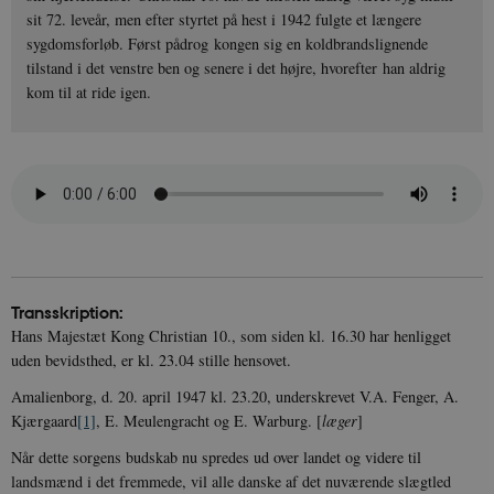
sit 72. leveår, men efter styrtet på hest i 1942 fulgte et længere
sygdomsforløb. Først pådrog kongen sig en koldbrandslignende
tilstand i det venstre ben og senere i det højre, hvorefter han aldrig
kom til at ride igen.
Transskription:
Hans Majestæt Kong Christian 10., som siden kl. 16.30 har henligget
uden bevidsthed, er kl. 23.04 stille hensovet.
Amalienborg, d. 20. april 1947 kl. 23.20, underskrevet V.A. Fenger, A.
Kjærgaard
[1]
, E. Meulengracht og E. Warburg. [
læger
]
Når dette sorgens budskab nu spredes ud over landet og videre til
landsmænd i det fremmede, vil alle danske af det nuværende slægtled