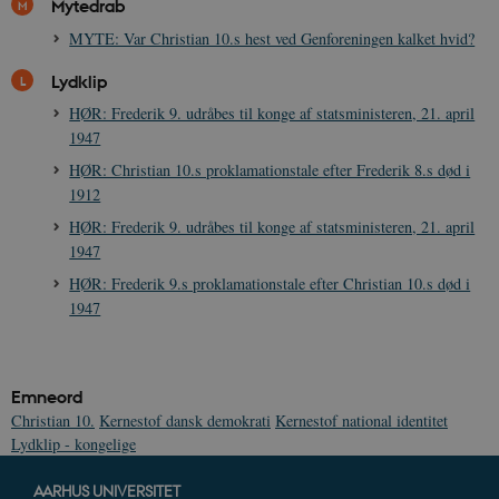
Mytedrab
MYTE: Var Christian 10.s hest ved Genforeningen kalket hvid?
Lydklip
HØR: Frederik 9. udråbes til konge af statsministeren, 21. april
1947
XSRF-TOKEN
danmarkshistoriendk.h5p.com
1 dag
HØR: Christian 10.s proklamationstale efter Frederik 8.s død i
1912
HØR: Frederik 9. udråbes til konge af statsministeren, 21. april
1947
HØR: Frederik 9.s proklamationstale efter Christian 10.s død i
__cf_bm
30
Cloudflare Inc.
1947
minutte
.vimeo.com
Emneord
Christian 10.
Kernestof dansk demokrati
Kernestof national identitet
Lydklip - kongelige
AARHUS UNIVERSITET