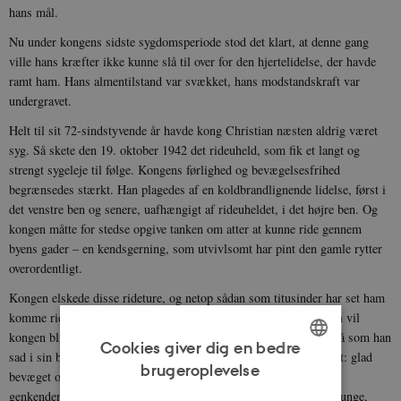
hans mål.
Nu under kongens sidste sygdomsperiode stod det klart, at denne gang
ville hans kræfter ikke kunne slå til over for den hjertelidelse, der havde
ramt ham. Hans almentilstand var svækket, hans modstandskraft var
undergravet.
Helt til sit 72-sindstyvende år havde kong Christian næsten aldrig været
syg. Så skete den 19. oktober 1942 det rideuheld, som fik et langt og
strengt sygeleje til følge. Kongens førlighed og bevægelsesfrihed
begrænsedes stærkt. Han plagedes af en koldbrandlignende lidelse, først i
det venstre ben og senere, uafhængigt af rideuheldet, i det højre ben. Og
kongen måtte for stedse opgive tanken om atter at kunne ride gennem
byens gader – en kendsgerning, som utvivlsomt har pint den gamle rytter
overordentligt.
Kongen elskede disse rideture, og netop sådan som titusinder har set ham
komme ridende – alene, uden ledsagere, hilst og hilsende – sådan vil
kongen blive husket i hovedstaden og i det ganske land. Men også som han
Cookies giver dig en bedre
sad i sin bil på de sidste besøg rundt i landet, vil han blive husket: glad
brugeroplevelse
ENGLISH
bevæget over den hjertelige hyldest, der strømmede ham i møde;
genkendende ansigter og navne og smilende til børnene og til de unge,