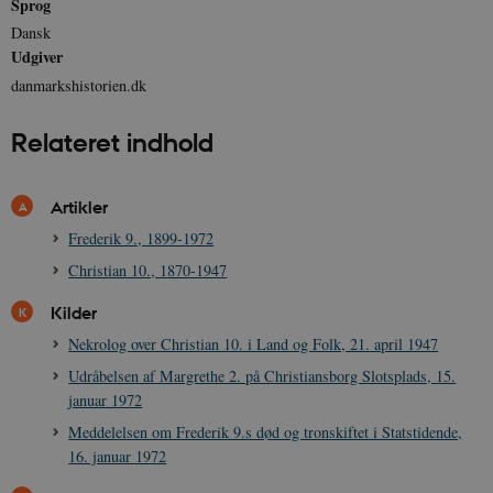
Sprog
sp_t
1 år
Spotify Inc.
Dansk
.spotify.com
Udgiver
danmarkshistorien.dk
Relateret indhold
sp_landing
1 dag
Spotify Inc.
.spotify.com
Artikler
Frederik 9., 1899-1972
Christian 10., 1870-1947
JSESSIONID
Session
Oracle Corporation
Kilder
.nr-data.net
Nekrolog over Christian 10. i Land og Folk, 21. april 1947
Udråbelsen af Margrethe 2. på Christiansborg Slotsplads, 15.
januar 1972
Meddelelsen om Frederik 9.s død og tronskiftet i Statstidende,
16. januar 1972
CookieScriptConsent
1 år
CookieScript
danmarkshistorien.dk