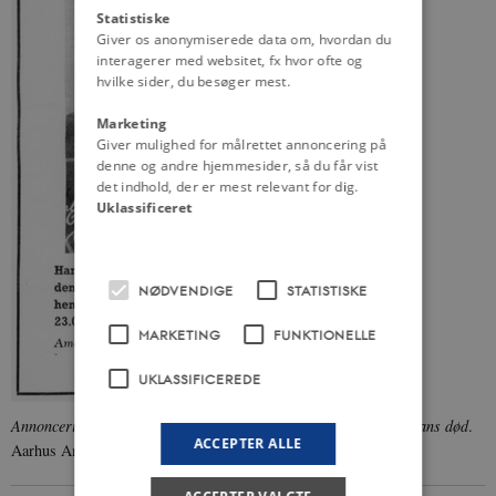
Statistiske
Giver os anonymiserede data om, hvordan du
interagerer med websitet, fx hvor ofte og
hvilke sider, du besøger mest.
Marketing
Giver mulighed for målrettet annoncering på
denne og andre hjemmesider, så du får vist
det indhold, der er mest relevant for dig.
Uklassificeret
NØDVENDIGE
STATISTISKE
MARKETING
FUNKTIONELLE
UKLASSIFICEREDE
Annonceringen af Christian 10.s bortgang i avisen dagen efter hans død
.
ACCEPTER ALLE
Aarhus Amtstidende, 21. april 1947