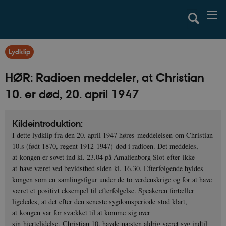
Lydklip
HØR: Radioen meddeler, at Christian
10. er død, 20. april 1947
Kildeintroduktion:
I dette lydklip fra den 20. april 1947 høres meddelelsen om Christian
10.s (født 1870, regent 1912-1947) død i radioen. Det meddeles,
at kongen er sovet ind kl. 23.04 på Amalienborg Slot efter ikke
at have været ved bevidsthed siden kl. 16.30. Efterfølgende hyldes
kongen som en samlingsfigur under de to verdenskrige og for at have
været et positivt eksempel til efterfølgelse. Speakeren fortæller
ligeledes, at det efter den seneste sygdomsperiode stod klart,
at kongen var for svækket til at komme sig over
sin hjertelidelse. Christian 10. havde næsten aldrig været syg indtil