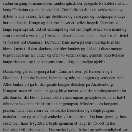
endnu en gang fornemme den samhørighed, der prægede forholdet mellem
kong Christian og det danske folk. Det fællesskab, hvis rækkevidde og
dybde vi alle i store, festlige øjeblikke og i sorgens og modgangens dage
lærte at kende. Konge og folk var blevet et fælles begreb. Gennem sin
lange regeringstid, ved sit eksempel og ved sin pligttroskab som mand og
som menneske var kong Christian blevet det samlende udtryk for alt, hvad
vi forstod ved Danmark. Derved er hans navn på den inderligste måde
blevet knyttet til den skæbne, der blev landets og folkets i disse mange
begivenhedsrige år: under og efter to verdenskrige, gennem besættelsens
lange vinternat og i befrielsens store, uforglemmelige øjeblik.
Dannebrog går i morgen på halv Danmark over, på Færøerne og i
Grønland. I danske hjerter, hjemme og ude, vil sorgen og vemoden råde.
Alles tanker vil gå til den gamle konges dødsleje på Amalienborg.
Kongens navn vil endnu en gang blive nævnt som det samlingsmærke for
alle danske, det blev i årenes løb. I erindringens genoplevelse vil et halvt
århundredes danmarkshistorie atter genopstå. Minderne om kongens
person, hans medleven i de historiske hændelser og i dagligdagens
tusinder store og små begivenheder vil træde frem. Og hans gerning, hans
eksempel, hans frygtløse arbejde igennem et langt liv for det fælles
fædreland vil blive husket. Danmarks lykke, frihed og selvstændighed var