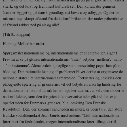
stærk, og det først og fremmest kulturelt set. Den kultur, der gennem
årene er bygget op på dansk grundlag, må bevare og udbygge. Og derfor
må man tage skarpt afstand fra de kulturfabrikanter, der under påberåbelse
af frisind rakker ned på alt og alle!
[Tilråb, klappen]
Henning Møller har ordet.
Spørgsmålet nationalisme og internationalisme er et enten-eller, siger I.
Prøv så at se på glosen internationalisme. ’Inter’ betyder ’mellem’, ’natio’
– ’folkestamme’. Alene ordets sproglige sammensætning peger hen på et
både-og. Den rationelle løsning af problemet bliver derfor at organisere de
nationale stater i et internationalt samarbejde. Fortsættes og udvikles den
påbegyndte spærring af grænserne, vil det betyde en alvorlig hindring for
det nationale liv, som altid må hente impulser udefra. Ja, selv den moderne
nationalfølelse, som den foregående konservative taler gik ind for, er jo
opstået uden for Danmarks grænser, bl.a. omkring Den Franske
Revolution. Den, der kommer sandheden nærmest, er uden tvivl den store
franske socialdemokrat Jean Jaurès med ordene: ”Lidt internationalisme
fører bort fra fædrelandet, megen internationalisme fører tilbage dertil