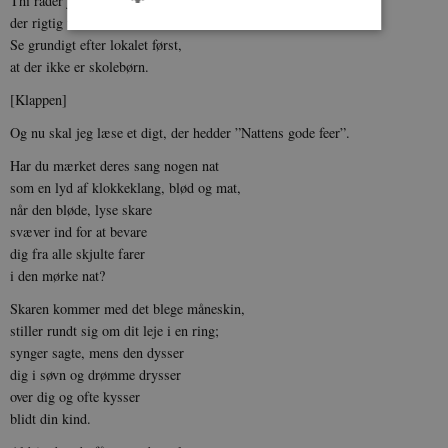
Thi råder jeg hver en lærer,
der rigtig vil slå til søren:
Se grundigt efter lokalet først,
at der ikke er skolebørn.
Nødvendige
Statistiske
Marketing
[Klappen]
Funktionelle
Uklassificerede
Og nu skal jeg læse et digt, der hedder ”Nattens gode feer”.
Nødvendige cookies hjælper med at gøre
hjemmesiden brugbar ved at aktivere nogle
Har du mærket deres sang nogen nat
grundlæggende funktioner som navigation mm.
Hjemmesiden kan ikke fungerer uden disse
som en lyd af klokkeklang, blød og mat,
cookies.
når den bløde, lyse skare
Navn
Udbyder / Domæne
Udløb
svæver ind for at bevare
dig fra alle skjulte farer
be_typo_user
Session
TYPO3 Association
.danmarkshistorien.dk
i den mørke nat?
Skaren kommer med det blege måneskin,
stiller rundt sig om dit leje i en ring;
synger sagte, mens den dysser
dig i søvn og drømme drysser
over dig og ofte kysser
sp_t
1 år
Spotify Inc.
blidt din kind.
.spotify.com