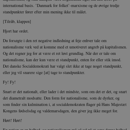
international basis. ’Danmark for folket’-marxisme og de øvrige tredje
standpunkter fører efter min mening ikke til målet.
[Tilråb, klappen]
Hjort har ordet.
Du forsøgte i den ret negative indledning at feje enhver tale om
nationalisme væk ved at komme med et umotiveret angreb på kapitalismen.
Og det regner jeg for at være et ret løst grundlag. Når der er tale om
nationalisme, kan der kun være et standpunkt, enten for eller stik imod.
Det danske Socialdemokrati har valgt slet ikke at tage noget standpunkt,
eller jeg vil snarere sige [at] tage to standpunkter.
Fy! Fy!
Snart er det nationalt, eller lader i det mindste, som om det er det, og snart
det diametralt modsatte. Den form for nationalisme, som de dyrker, og
som finder sin kulmination i, at socialdemokraten flager på Hans Majestæt
Kongens fødselsdag og valdemarsdagen, den giver jeg ikke meget for.
Hørt! Hørt!
En nation er en helhed, og nationalismen må gå ud på at gøre denne helhed