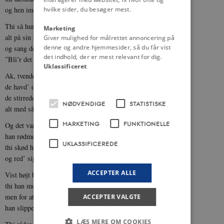
hvilke sider, du besøger mest.
og hen imod hannem gik.
Thi så hun hannem i øjnene ind
Marketing
alt på sin forførende vis
Giver mulighed for målrettet annoncering på
denne og andre hjemmesider, så du får vist
og sang dertil sligt uhøvisk kvad:
det indhold, der er mest relevant for dig.
”Bli’r det os to en nat i Paris?”
Uklassificeret
Ak, tvende af Nielsens disciple,
de havd’ og der deres sæde;
de stirrede på den lærers kval
NØDVENDIGE
STATISTISKE
alt med så dulgt en glæde.
MARKETING
FUNKTIONELLE
Og det var sig hr. Nielsen,
han rødmed’ på stand så brat;
UKLASSIFICEREDE
thi skød han kvinden væk
og red’ sig bort i den stille nat.
ACCEPTER ALLE
Vist højt bør prises hans adfærd,
thi han modstod den falskes blikke;
men for at blive en smule til grin
ACCEPTER VALGTE
han slipper alligevel ikke.
LÆS MERE OM COOKIES