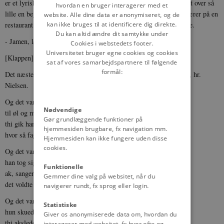
er et lyrisk digt, og det første er et humoristisk digt, det er bygget over så
hvordan en bruger interagerer med et
lille en begivenhed, som at nogle elever ude i byen har mødt en lærer på en
website. Alle dine data er anonymiseret, og de
kan ikke bruges til at identificere dig direkte.
restaurant, og … ja, nu kan De høre, hvad det er blevet til derinde.
Du kan altid ændre dit samtykke under
- Jamen, lad os så gå derind.
Cookies i webstedets footer.
Universitetet bruger egne cookies og cookies
[Klappen]
sat af vores samarbejdspartnere til følgende
formål:
Det næste digt, vi skal læse, handler om en af vores kære lærere, hr.
Nielsen.
Og det var sig hr. Nielsen,
Nødvendige
til øl og mjød fik han trang;
Gør grundlæggende funktioner på
thi gik han sig på det værtshus ind,
hjemmesiden brugbare, fx navigation mm.
hvor så fager en terne sang.
Hjemmesiden kan ikke fungere uden disse
cookies.
Og det var sig hr. Nielsen,
han tog sig ved bordet sæde;
Funktionelle
ak, sangerindens forførende kvad,
Gemmer dine valg på websitet, når du
det voldte ham en stor glæde.
navigerer rundt, fx sprog eller login.
Og det var den sangerinde,
Statistiske
hun skued’ hans kælne blik;
Giver os anonymiserede data om, hvordan du
thi akslede hun sit fagre skind
interagerer med websitet, fx hvor ofte og