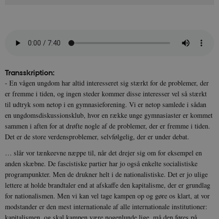
Transskription:
- En vågen ungdom har altid interesseret sig stærkt for de problemer, der
er fremme i tiden, og ingen steder kommer disse interesser vel så stærkt
til udtryk som netop i en gymnasieforening. Vi er netop samlede i sådan
en ungdomsdiskussionsklub, hvor en række unge gymnasiaster er kommet
sammen i aften for at drøfte nogle af de problemer, der er fremme i tiden.
Det er de store verdensproblemer, selvfølgelig, der er under debat.
… slår vor tænkeevne næppe til, når det drejer sig om for eksempel en
anden skæbne. De fascistiske partier har jo også enkelte socialistiske
programpunkter. Men de drukner helt i de nationalistiske. Det er jo ulige
lettere at holde brandtaler end at afskaffe den kapitalisme, der er grundlag
for nationalismen. Men vi kan vel tage kampen op og gøre os klart, at vor
modstander er den mest internationale af alle internationale institutioner:
kapitalismen, og skal kampen være nogenlunde lige, må den føres på