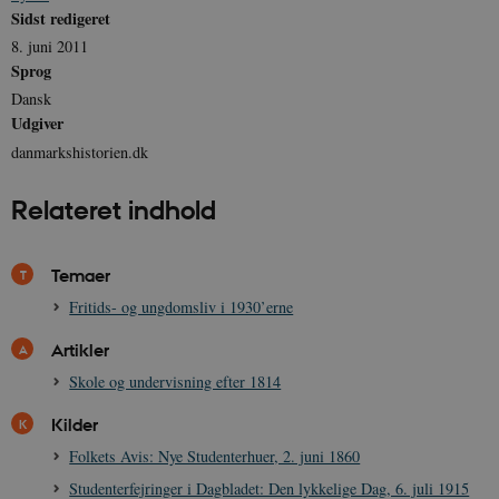
Sidst redigeret
8. juni 2011
Sprog
XSRF-TOKEN
danmarkshistoriendk.h5p.com
1 dag
Dansk
Udgiver
danmarkshistorien.dk
Relateret indhold
__cf_bm
30
Cloudflare Inc.
minutte
.vimeo.com
Temaer
Fritids- og ungdomsliv i 1930’erne
Artikler
Skole og undervisning efter 1814
Kilder
Folkets Avis: Nye Studenterhuer, 2. juni 1860
Udbyder /
Navn
Udløb
Beskrivelse
Domæne
Udbyder /
Udbyder /
Navn
Navn
Udløb
Udløb
Beskrivelse
Besk
Studenterfejringer i Dagbladet: Den lykkelige Dag, 6. juli 1915
Domæne
Domæne