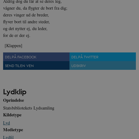
Aldrig dog du får at se deres leg,
vågner du, da flygter de bort fra dig;
deres vinger ud de breder,
flyver bort til andre steder,
og det nytter ej, du leder,
sp_landing
1 dag
Spotify Inc.
.spotify.com
for de er der ej.
[Klappen]
DEL PÅ FACEBOOK
DEL PÅ TWITTER
SEND TIL EN VEN
UDSKRIV
JSESSIONID
Session
Oracle Corporation
.nr-data.net
Lydklip
Oprindelse
Statsbibliotekets Lydsamling
CookieScriptConsent
1 år
CookieScript
Kildetype
danmarkshistorien.dk
Lyd
Medietype
Lydfil