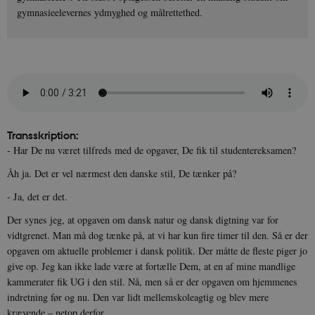
gymnasieelevernes ydmyghed og målrettethed.
Transskription:
- Har De nu været tilfreds med de opgaver, De fik til studentereksamen?
Åh ja. Det er vel nærmest den danske stil, De tænker på?
- Ja, det er det.
Der synes jeg, at opgaven om dansk natur og dansk digtning var for
vidtgrenet. Man må dog tænke på, at vi har kun fire timer til den. Så er der
opgaven om aktuelle problemer i dansk politik. Der måtte de fleste piger jo
give op. Jeg kan ikke lade være at fortælle Dem, at en af mine mandlige
kammerater fik UG i den stil. Nå, men så er der opgaven om hjemmenes
indretning før og nu. Den var lidt mellemskoleagtig og blev mere
krævende – netop derfor.