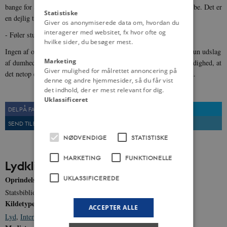
bange for at tage fat ved hvad som helst. Hvis det altså skulle knibe. Det er
Statistiske
en dejlig tid i vores tid, fordi den er så usnobbet.
Giver os anonymiserede data om, hvordan du
interagerer med websitet, fx hvor ofte og
- Føler studenten sig nu i dag som herre i åndernes rige?
hvilke sider, du besøger mest.
Ingen af os, i hvert fald. Og den slags fornemmelser er da også kun udslag
Marketing
af dumhed. Jeg tror, at mange af os føler det som lidt af en tilfældighed, at
Giver mulighed for målrettet annoncering på
det netop er blevet os, der har fået lov til at nå hen til en eksamen.
denne og andre hjemmesider, så du får vist
det indhold, der er mest relevant for dig.
Uklassificeret
DEL PÅ FACEBOOK
DEL PÅ TWITTER
SEND TIL EN VEN
UDSKRIV
NØDVENDIGE
STATISTISKE
MARKETING
FUNKTIONELLE
Lydklip
UKLASSIFICEREDE
Oprindelse
Statsbibliotekets Lydsamling
Kildetype
ACCEPTER ALLE
Lyd
,
Interview