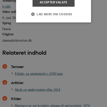
Medietype
ACCEPTER VALGTE
Lydfil
Sidst redigeret
LÆS MERE OM COOKIES
8. juni 2011
Sprog
Dansk
Nødvendige
Statistiske
Marketing
Udgiver
Funktionelle
Uklassificerede
danmarkshistorien.dk
Nødvendige cookies hjælper med at gøre
Relateret indhold
hjemmesiden brugbar ved at aktivere nogle
grundlæggende funktioner som navigation mm.
Hjemmesiden kan ikke fungerer uden disse
cookies.
Temaer
Navn
Udbyder / Domæne
Udløb
Fritids- og ungdomsliv i 1930’erne
be_typo_user
Session
TYPO3 Association
.danmarkshistorien.dk
Artikler
Skole og undervisning efter 1814
Kilder
Høringssvar om kvinders adgang til universitetet, 1874