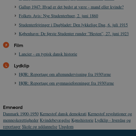
Gallup 1947: Hvad er det bedst at være - mand eller kvinde?
sp_t
1 år
Spotify Inc.
.spotify.com
Folkets Avis: Nye Studenterhuer, 2. juni 1860
Studenterfejringer i Dagbladet: Den lykkelige Dag, 6. juli 1915
København: De første Studenter runder ”Hesten”, 27. juni 1923
Film
sp_landing
1 dag
Spotify Inc.
.spotify.com
Lancier - en typisk dansk historie
Lydklip
HØR: Reportage om aftenundervisning fra 1930'erne
HØR: Reportage om gymnasieforeninger fra 1930'erne
JSESSIONID
Session
Oracle Corporation
.nr-data.net
Emneord
Danmark 1900-1950
Kernestof dansk demokrati
Kernestof revolutioner og
menneskerettigheder
Kvindebevægelse
Kønshistorie
Lydklip - hverdag og
reportager
Skole og uddannelse
Ungdom
CookieScriptConsent
1 år
CookieScript
danmarkshistorien.dk