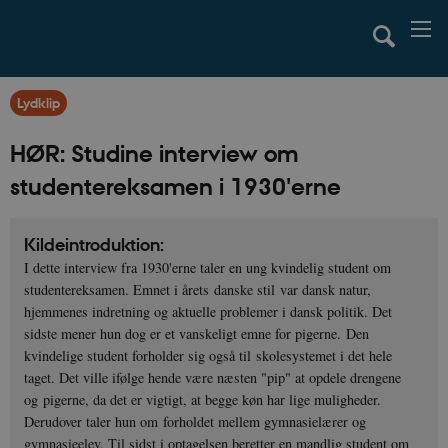
Lydklip
HØR: Studine interview om
studentereksamen i 1930'erne
Kildeintroduktion:
I dette interview fra 1930'erne taler en ung kvindelig student om
studentereksamen. Emnet i årets danske stil var dansk natur,
hjemmenes indretning og aktuelle problemer i dansk politik. Det
sidste mener hun dog er et vanskeligt emne for pigerne. Den
kvindelige student forholder sig også til skolesystemet i det hele
taget. Det ville ifølge hende være næsten "pip" at opdele drengene
og pigerne, da det er vigtigt, at begge køn har lige muligheder.
Derudover taler hun om forholdet mellem gymnasielærer og
gymnasieelev. Til sidst i optagelsen beretter en mandlig student om