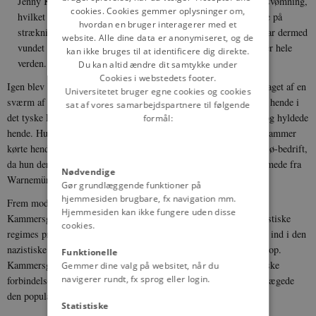
Jenny Kammersgaard har slået alle verdensrekorder i distancesvømning,
cookies. Cookies gemmer oplysninger om,
hvilket er ekstra beundringsværdigt, eftersom strømforholdene på
hvordan en bruger interagerer med et
strækningen var meget vanskelige. Den danske svømmerske har dermed
website. Alle dine data er anonymiseret, og de
vundet en sejr for sit land og sin sport, som vækker opsigt over hele
kan ikke bruges til at identificere dig direkte.
verden.
Du kan altid ændre dit samtykke under
Cookies i webstedets footer.
Igen blev Kammersgaard inviteret til Berlin, hvor hun blev modtaget af en
Universitetet bruger egne cookies og cookies
sværm af tilskuere, journalister og fotografer. Tschammer mødte hende i
sat af vores samarbejdspartnere til følgende
det tyske Rigsakademi for Legemsøvelser, hvor han lykønskede og hyldede
formål:
hende. Hun gav en svømmeopvisning for 2000 tilskuere, og Tschammer
kørte hende i triumftog i sin bil. Året efter gentog hun sin Østersø-bedrift,
da hun den 9. til den 11. august 1939 på omkring 34 timer svømmede fra
Nødvendige
Warnemünde til Gedser.
Gør grundlæggende funktioner på
hjemmesiden brugbare, fx navigation mm.
Frem mod 2. verdenskrig udnyttede det nazistiske regime Jenny
Hjemmesiden kan ikke fungere uden disse
Kammersgaards sportslige succes, og hun blev en del af det nazistiske
cookies.
regimes propagandamæssige satsning på eliteidræt. Hun passede ind i den
nazistiske dyrkelse af den stærke, unge og ’racerene’ nordiske krop.
Funktionelle
Kammersgaard gjorde også selv meget ud af at fremhæve den tyske
Gemmer dine valg på websitet, når du
navigerer rundt, fx sprog eller login.
forbindelse, og den positive stemning over for Det Tredje Rige prægede
den populære danske svømmepige.
Statistiske