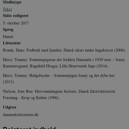
Medietype
Tekst
Sidst redigeret
5. oktober 2017
Sprog
XSRF-TOKEN
danmarkshistoriendk.h5p.com
1 dag
Dansk
Litteratur
Bonde, Hans: Fodbold med fjenden: Dansk idræt under hagekorset (2006).
Heisz, Tommy: Svømmepigerne der forførte Danmark i 1930’erne – Jenny
Kammersgaard, Ragnhild Hveger, Lille Henrivende Inge (2014).
__cf_bm
30
Cloudflare Inc.
minutte
.vimeo.com
Heisz, Tommy: Bølgebryder – Svømmepigen Jenny og det dybe hav
(2013).
Nielsen, Jens Boe: Havsvømningens historie. Dansk Idrætshistorisk
Forening - Krop og Kultur (1996).
Udgiver
danmarkshistorien.dk
Udbyder /
Navn
Udløb
Beskrivelse