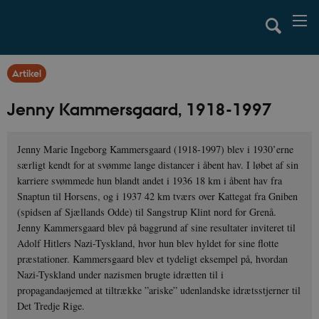
Artikel
Jenny Kammersgaard, 1918-1997
Jenny Marie Ingeborg Kammersgaard (1918-1997) blev i 1930’erne
særligt kendt for at svømme lange distancer i åbent hav. I løbet af sin
karriere svømmede hun blandt andet i 1936 18 km i åbent hav fra
Snaptun til Horsens, og i 1937 42 km tværs over Kattegat fra Gniben
(spidsen af Sjællands Odde) til Sangstrup Klint nord for Grenå.
Jenny Kammersgaard blev på baggrund af sine resultater inviteret til
Adolf Hitlers Nazi-Tyskland, hvor hun blev hyldet for sine flotte
præstationer. Kammersgaard blev et tydeligt eksempel på, hvordan
Nazi-Tyskland under nazismen brugte idrætten til i
propagandaøjemed at tiltrække ”ariske” udenlandske idrætsstjerner til
Det Tredje Rige.