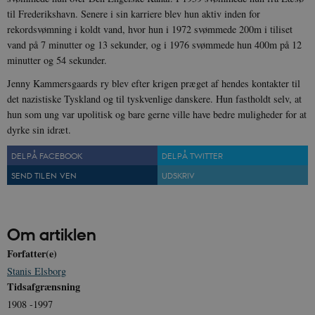
.spotify.com
til Frederikshavn. Senere i sin karriere blev hun aktiv inden for
rekordsvømning i koldt vand, hvor hun i 1972 svømmede 200m i tiliset
vand på 7 minutter og 13 sekunder, og i 1976 svømmede hun 400m på 12
minutter og 54 sekunder.
Jenny Kammersgaards ry blev efter krigen præget af hendes kontakter til
sp_landing
1 dag
Spotify Inc.
.spotify.com
det nazistiske Tyskland og til tyskvenlige danskere. Hun fastholdt selv, at
hun som ung var upolitisk og bare gerne ville have bedre muligheder for at
dyrke sin idræt.
DEL PÅ FACEBOOK
DEL PÅ TWITTER
JSESSIONID
Session
Oracle Corporation
SEND TIL EN VEN
UDSKRIV
.nr-data.net
Om artiklen
Forfatter(e)
Stanis Elsborg
CookieScriptConsent
1 år
CookieScript
danmarkshistorien.dk
Tidsafgrænsning
1908 -1997