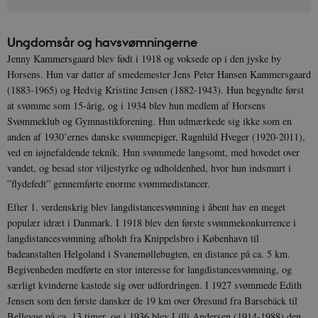
Ungdomsår og havsvømningerne
Jenny Kammersgaard blev født i 1918 og voksede op i den jyske by
Horsens. Hun var datter af smedemester Jens Peter Hansen Kammersgaard
(1883-1965) og Hedvig Kristine Jensen (1882-1943). Hun begyndte først
at svømme som 15-årig, og i 1934 blev hun medlem af Horsens
Svømmeklub og Gymnastikforening. Hun udmærkede sig ikke som en
anden af 1930’ernes danske svømmepiger, Ragnhild Hveger (1920-2011),
ved en iøjnefaldende teknik. Hun svømmede langsomt, med hovedet over
vandet, og besad stor viljestyrke og udholdenhed, hvor hun indsmurt i
”flydefedt” gennemførte enorme svømmedistancer.
Efter 1. verdenskrig blev langdistancesvømning i åbent hav en meget
populær idræt i Danmark. I 1918 blev den første svømmekonkurrence i
langdistancesvømning afholdt fra Knippelsbro i København til
badeanstalten Helgoland i Svanemøllebugten, en distance på ca. 5 km.
Begivenheden medførte en stor interesse for langdistancesvømning, og
særligt kvinderne kastede sig over udfordringen. I 1927 svømmede Edith
Jensen som den første dansker de 19 km over Øresund fra Barsebäck til
Bellevue på ca. 13 timer, og i 1936 blev Lilli Andersen (1914-1988) den