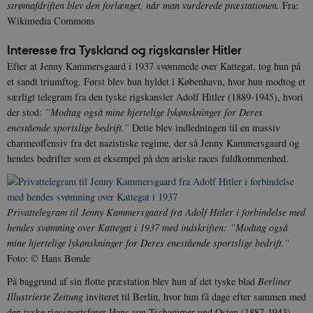
strømafdriften blev den forlænget, når man vurderede præstationen.
Fra:
Wikimedia Commons
Interesse fra Tyskland og rigskansler Hitler
Efter at Jenny Kammersgaard i 1937 svømmede over Kattegat, tog hun på
et sandt triumftog. Først blev hun hyldet i København, hvor hun modtog et
særligt telegram fra den tyske rigskansler Adolf Hitler (1889-1945), hvori
der stod:
”Modtag også mine hjertelige lykønskninger for Deres
enestående sportslige bedrift.”
Dette blev indledningen til en massiv
charmeoffensiv fra det nazistiske regime, der så Jenny Kammersgaard og
hendes bedrifter som et eksempel på den ariske races fuldkommenhed.
Privattelegram til Jenny Kammersgaard fra Adolf Hitler i forbindelse med
hendes svømning over Kattegat i 1937 med indskriften: ”Modtag også
mine hjertelige lykønskninger for Deres enestående sportslige bedrift.”
Foto: © Hans Bonde
På baggrund af sin flotte præstation blev hun af det tyske blad
Berliner
Illustrierte Zeitung
inviteret til Berlin, hvor hun få dage efter sammen med
den tyske rigssportsfører Hans von Tschammer und Osten (1887-1943)