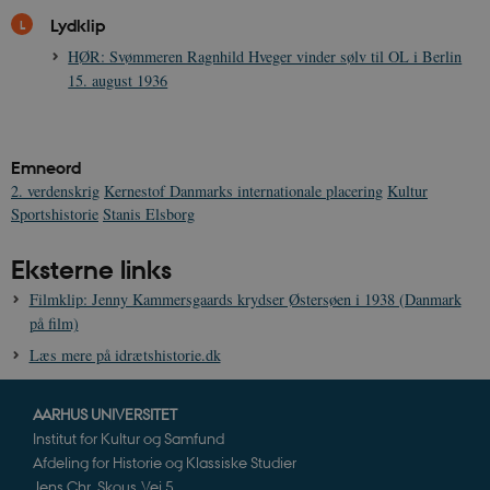
visninger af
CloudFront-
.h5p.com
Session
A
Lydklip
indlejrede vi
Signature
HØR: Svømmeren Ragnhild Hveger vinder sølv til OL i Berlin
vuid
1 år 1
D
Vimeo.com Inc.
måned
V
.vimeo.com
15. august 1936
p
CloudFront-
.h5p.com
Session
A
Region
Emneord
CloudFront-
.h5p.com
Session
A
Policy
2. verdenskrig
Kernestof Danmarks internationale placering
Kultur
Sportshistorie
Stanis Elsborg
_ga_7J1SYH77RJ
.danmarkshistorien.dk
1 år 1
G
måned
Eksterne links
_ga
1 år 1
D
Google LLC
måned
k
.danmarkshistorien.dk
U
Filmklip: Jenny Kammersgaards krydser Østersøen i 1938 (Danmark
s
på film)
i
a
Læs mere på idrætshistorie.dk
a
c
s
b
AARHUS UNIVERSITET
e
n
Institut for Kultur og Samfund
i
Afdeling for Historie og Klassiske Studier
i
s
Jens Chr. Skous Vej 5