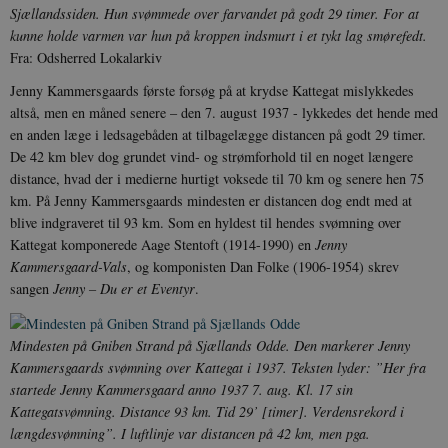
Sjællandssiden. Hun svømmede over farvandet på godt 29 timer. For at
kunne holde varmen var hun på kroppen indsmurt i et tykt lag smørefedt.
Fra: Odsherred Lokalarkiv
Jenny Kammersgaards første forsøg på at krydse Kattegat mislykkedes
altså, men en måned senere – den 7. august 1937 - lykkedes det hende med
en anden læge i ledsagebåden at tilbagelægge distancen på godt 29 timer.
De 42 km blev dog grundet vind- og strømforhold til en noget længere
distance, hvad der i medierne hurtigt voksede til 70 km og senere hen 75
km. På Jenny Kammersgaards mindesten er distancen dog endt med at
blive indgraveret til 93 km. Som en hyldest til hendes svømning over
Kattegat komponerede Aage Stentoft (1914-1990) en
Jenny
Kammersgaard-Vals
, og komponisten Dan Folke (1906-1954) skrev
sangen
Jenny – Du er et Eventyr
.
Mindesten på Gniben Strand på Sjællands Odde. Den markerer Jenny
Kammersgaards svømning over Kattegat i 1937. Teksten lyder: ”Her fra
startede Jenny Kammersgaard anno 1937 7. aug. Kl. 17 sin
Kattegatsvømning. Distance 93 km. Tid 29’ [timer]. Verdensrekord i
længdesvømning”. I luftlinje var distancen på 42 km, men pga.