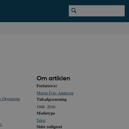
Om artiklen
Forfatter(e)
Martin Friis Andersen
De Olympiske
Tidsafgrænsning
1948 -2016
Medietype
Tekst
11
Sidst redigeret