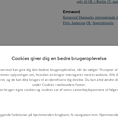
sølv til OL i Berlin 15. au
Emneord
Kernestof Danmarks internationale p
Friis Andersen
OL
Sportshistorie
ondon i 1948. Elvstrøms præstationer
 Jacob Maarbjerg,
Wikimedia
Cookies giver dig en bedre brugeroplevelse
versitet kan give dig den bedste brugeroplevelse, når du vælger ”Accepter all
lsinki i 1952. Det var på daværende
mmer oplysninger om, hvordan en bruger interagerer med et website. Alle d
 hans konkurrenter og manglede
et, og de kan ikke bruges til at identificere dig direkte. Du kan altid ændre d
de Elvstrøm en særlig hængeteknik
under Cookies i webstedets footer.
 sin moders vaskekælder, hvilket
tet bruger egne cookies og cookies sat af vores samarbejdspartnere til følge
inki vandt Elvstrøm sin anden
lvstrøm sin tredje og fjerde
r har vundet guldmedalje i samme
Firefly, mens de efterfølgende tre
ggende funktioner på hjemmesiden brugbare, fx navigation mm. Hjemmeside