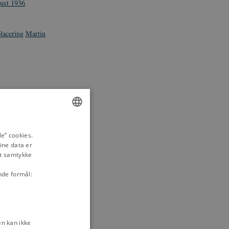
gust 1936
lacering
Martin
ENGLISH
e” cookies.
ine data er
DANISH
it samtykke
nde formål:
n kan ikke