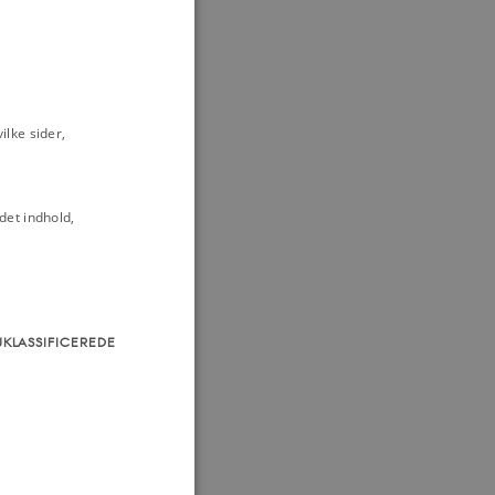
lke sider,
det indhold,
UKLASSIFICEREDE