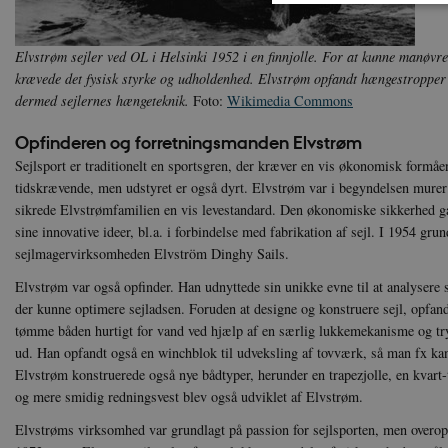
Elvstrøm sejler ved OL i Helsinki 1952 i en finnjolle. For at kunne manøvre
krævede det fysisk styrke og udholdenhed. Elvstrøm opfandt hængestropper 
Nødvendige cookies hjælper
Hjemmesiden kan ikke funge
dermed sejlernes hængeteknik.
Foto:
Wikimedia Commons
Navn
U
Opfinderen og forretningsmanden Elvstrøm
be_typo_user
TY
Sejlsport er traditionelt en sportsgren, der kræver en vis økonomisk formåen
.d
tidskrævende, men udstyret er også dyrt. Elvstrøm var i begyndelsen mure
sikrede Elvstrømfamilien en vis levestandard. Den økonomiske sikkerhed g
sp_t
Sp
.s
sine innovative ideer, bl.a. i forbindelse med fabrikation af sejl. I 1954 gr
sejlmagervirksomheden Elvström Dinghy Sails.
sp_landing
Sp
.s
Elvstrøm var også opfinder. Han udnyttede sin unikke evne til at analysere sej
JSESSIONID
Or
der kunne optimere sejladsen. Foruden at designe og konstruere sejl, opfand
.n
tømme båden hurtigt for vand ved hjælp af en særlig lukkemekanisme og try
ud. Han opfandt også en winchblok til udveksling af tovværk, så man fx kan
CookieScriptConsent
Co
Elvstrøm konstruerede også nye bådtyper, herunder en trapezjolle, en kvart
da
og mere smidig redningsvest blev også udviklet af Elvstrøm.
XSRF-TOKEN
da
Elvstrøms virksomhed var grundlagt på passion for sejlsporten, men overopt