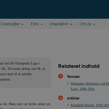
Oversigter
Film
Interaktivt
Om os
rud ved De Olympiske Lege i
Relateret indhold
ed OL. Elvstrøm deltog ved OL ni
æret med til at udvikle
Temaer
lsporten.
Danmarks deltagelse ved 
Lege, 1896-2016
Artikler
ns far. Hans mor var derfor alene om
Ragnhild Hveger, 1920-20