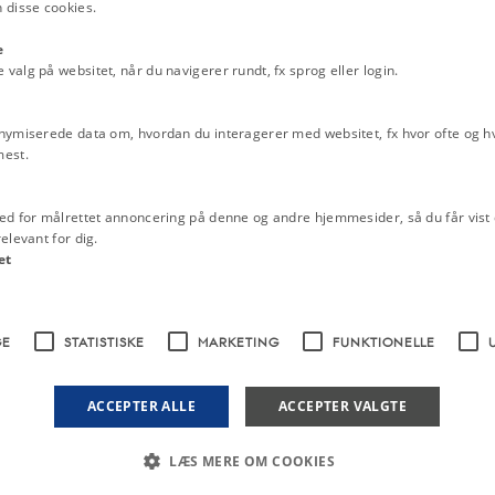
 disse cookies.
 højsædet. Dette betød dog ikke, at
e
 egne evner, og hans tro var bygget
alg på websitet, når du navigerer rundt, fx sprog eller login.
ng ham til at udgå fra OL i 1972 i
 var i 1988. Her konkurrerede han
om gast. Modsat OL i 1984, hvor
nymiserede data om, hvordan du interagerer med websitet, fx hvor ofte og hvi
mest.
8 kun til en femtendeplads. Med
, der har deltaget ved OL i en
ed for målrettet annoncering på denne og andre hjemmesider, så du får vist 
elevant for dig.
et
GE
STATISTISKE
MARKETING
FUNKTIONELLE
ACCEPTER ALLE
ACCEPTER VALGTE
LÆS MERE OM COOKIES