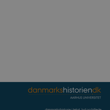
ennesker og bots. Dette er
e rapporter om brugen af
rivelse
Beskrivelse
bean
erpræferencer for Youtube-
, om webstedsbesøgende
r statistiske data ift.
.
s af hjemmesideudbyderen
for at hjælpe med at
noncer på andre websteder.
ndlejrede videoer.
nalytics. Dette ser ud til
ingen information
og opdatere en unik værdi
på websteder.
danmarkshistorie i tekst, lyd og billede