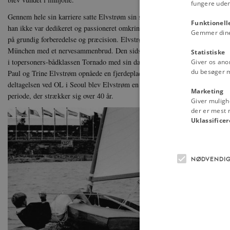
fungere uden
Gennem hele sin karriere satte Elvstrøm sin status som amatøridrætsmand i
Funktionell
han ikke var dedikeret og passioneret omkring sin sport. Elvstrøm troede på
Gemmer dine v
på grundig forberedelse og præcision. Elvstrøm var perfektionist og det tva
München med et nervesammenbrud. Den sidste gang Elvstrøm deltog ved OL
Statistiske
i topersoners-bådklassen Tornado med sin datter Trine Elvstrøm (1962-) s
Giver os ano
du besøger 
Paul og Trine Elvstrøm opnåede en fjerdeplads, blev det i det i Seoul i 198
deltagelsen ved OL i Seoul blev Elvstrøm en af blot fire olympiadedeltagere
Marketing
periode, der strækker sig over 40 år.
Giver muligh
der er mest r
Uklassificer
NØDVENDI