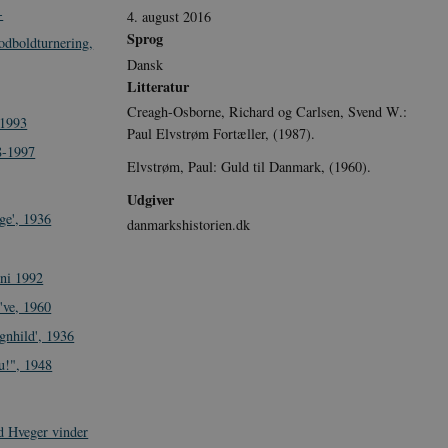
-
4. august 2016
Sprog
odboldturnering,
Dansk
Litteratur
Creagh-Osborne, Richard og Carlsen, Svend W.:
-1993
Paul Elvstrøm Fortæller, (1987).
8-1997
Elvstrøm, Paul: Guld til Danmark, (1960).
Udgiver
ge', 1936
danmarkshistorien.dk
uni 1992
've, 1960
gnhild', 1936
u!", 1948
 Hveger vinder