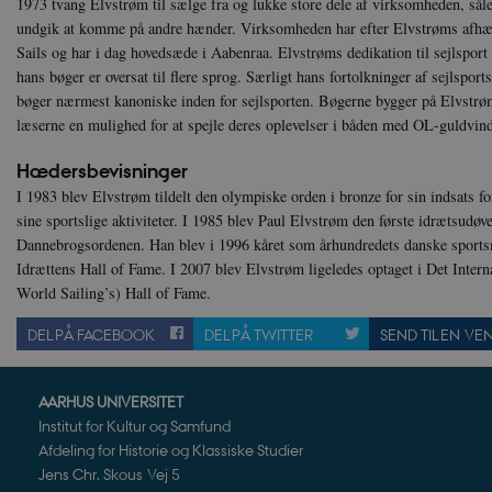
1973 tvang Elvstrøm til sælge fra og lukke store dele af virksomheden, sål
__cf_bm
Cl
undgik at komme på andre hænder. Virksomheden har efter Elvstrøms afhæn
.v
Sails og har i dag hovedsæde i Aabenraa. Elvstrøms dedikation til sejlsport 
hans bøger er oversat til flere sprog. Særligt hans fortolkninger af sejlsport
bøger nærmest kanoniske inden for sejlsporten. Bøgerne bygger på Elvstrøms
Navn
Navn
Ud
Navn
læserne en mulighed for at spejle deres oplevelser i båden med OL-guldvind
D
cf_clearance
_cfuvid
Navn
Udbyde
VISITOR_INFO1_LIVE
Go
Hædersbevisninger
VISITOR_PRIVACY_METAD
.y
nmstat
Siteim
.danmar
I 1983 blev Elvstrøm tildelt den olympiske orden i bronze for sin indsats fo
sine sportslige aktiviteter. I 1985 blev Paul Elvstrøm den første idrætsudøve
NID
Go
.g
CloudFront-
.h5p.c
Dannebrogsordenen. Han blev i 1996 kåret som århundredets danske sportsm
Key-Pair-Id
Idrættens Hall of Fame. I 2007 blev Elvstrøm ligeledes optaget i Det Inter
YSC
Go
_gid
Google
World Sailing’s) Hall of Fame.
.y
.danmar
DEL PÅ FACEBOOK
DEL PÅ TWITTER
SEND TIL EN VE
h5pcomsession
danmark
CloudFront-
.h5p.c
AARHUS UNIVERSITET
Signature
Institut for Kultur og Samfund
vuid
Vimeo.
Afdeling for Historie og Klassiske Studier
.vimeo
Jens Chr. Skous Vej 5
CloudFront-
.h5p.c