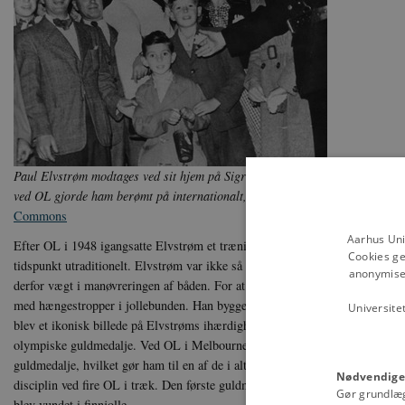
Paul Elvstrøm modtages ved sit hjem på Sigridsvej i Hellerup efter OL i L
ved OL gjorde ham berømt på internationalt, nationalt og lokalt plan.
Foto:
Commons
Aarhus Uni
Efter OL i 1948 igangsatte Elvstrøm et træningsprogram frem mod OL i He
Cookies ge
tidspunkt utraditionelt. Elvstrøm var ikke så kraftigt bygget som mange af
anonymiser
derfor vægt i manøvreringen af båden. For at kompensere for dette udvikle
med hængestropper i jollebunden. Han byggede en hængebænk og trænede i
Universite
blev et ikonisk billede på Elvstrøms ihærdighed og innovative ideer. I Hels
olympiske guldmedalje. Ved OL i Melbourne i 1956 og i Rom i 1960 vandt E
guldmedalje, hvilket gør ham til en af de i alt tre olympiske deltagere, de
Nødvendige
disciplin ved fire OL i træk. Den første guldmedalje blev vundet i bådtypen 
Gør grundlæ
blev vundet i finnjolle.