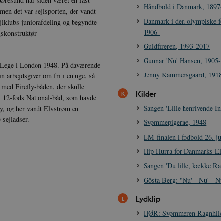
Øresund har siden været en fast
Håndbold i Danmark, 1897
men det var sejlsporten, der vandt
Danmark i den olympiske f
jlklubs juniorafdeling og begyndte
1906-
skonstruktør.
Guldfireren, 1993-2017
Gunnar 'Nu' Hansen, 1905
e Lege i London 1948. På daværende
Jenny Kammersgaard, 191
n arbejdsgiver om fri i en uge, så
med Firefly-båden, der skulle
Kilder
sk 12-fods National-båd, som havde
Sangen 'Lille henrivende In
y, og her vandt Elvstrøm en
 sejladser.
Svømmepigerne, 1948
EM-finalen i fodbold 26. j
Hip Hurra for Danmarks El
Sangen 'Du lille, kække Ra
Gösta Berg: "Nu' - Nu' - N
Lydklip
HØR: Svømmeren Ragnhild