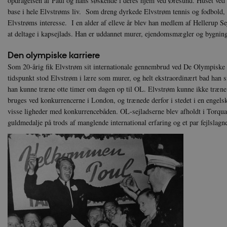
opdragelsen af Paul og hans søskende i deres hjem ved Øresund. Huset ved 
base i hele Elvstrøms liv. Som dreng dyrkede Elvstrøm tennis og fodbold, 
Elvstrøms interesse. I en alder af elleve år blev han medlem af Hellerup Se
at deltage i kapsejlads. Han er uddannet murer, ejendomsmægler og bygning
Den olympiske karriere
Som 20-årig fik Elvstrøm sit internationale gennembrud ved De Olympisk
tidspunkt stod Elvstrøm i lære som murer, og helt ekstraordinært bad han si
han kunne træne otte timer om dagen op til OL. Elvstrøm kunne ikke træne 
bruges ved konkurrencerne i London, og trænede derfor i stedet i en engel
visse ligheder med konkurrencebåden. OL-sejladserne blev afholdt i Torqua
guldmedalje på trods af manglende international erfaring og et par fejlslagne