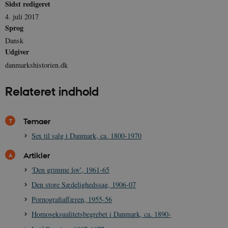
Sidst redigeret
vise dig relev
D
annoncer på 
o
4. juli 2017
websteder.
v
Sprog
s
YSC
Session
Denne cooki
Google LLC
Dansk
indstilles af
.youtube.com
h5pcomsession
danmarkshistoriendk.h5p.com
1 dag
A
YouTube til a
Udgiver
visninger af
CloudFront-
.h5p.com
Session
A
indlejrede vi
danmarkshistorien.dk
Signature
vuid
1 år 1
D
Vimeo.com Inc.
måned
V
Relateret indhold
.vimeo.com
p
CloudFront-
.h5p.com
Session
A
Region
Temaer
CloudFront-
.h5p.com
Session
A
Sex til salg i Danmark, ca. 1800-1970
Policy
_ga_7J1SYH77RJ
.danmarkshistorien.dk
1 år 1
G
Artikler
måned
'Den grimme lov', 1961-65
_ga
1 år 1
D
Google LLC
måned
k
.danmarkshistorien.dk
Den store Sædelighedssag, 1906-07
U
s
Pornografiaffæren, 1955-56
i
a
Homoseksualitetsbegrebet i Danmark, ca. 1890-
a
c