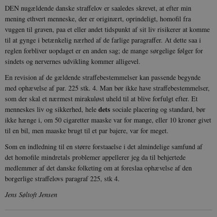
DEN nugældende danske straffelov er saaledes skrevet, at efter min
mening ethvert menneske, der er originært, oprindeligt, homofil fra
CookieScriptConsent
1 år
CookieScript
danmarkshistorien.dk
vuggen til graven, paa et eller andet tidspunkt af sit liv risikerer at komme
til at gynge i betænkelig nærhed af de farlige paragraffer. At dette saa i
reglen forbliver uopdaget er en anden sag; de mange sørgelige følger for
sindets og nervernes udvikling kommer alligevel.
En revision af de gældende straffebestemmelser kan passende begynde
med ophævelse af par. 225 stk. 4. Man bør ikke have straffebestemmelser,
som der skal et nærmest mirakuløst uheld til at blive forfulgt efter. Et
XSRF-TOKEN
danmarkshistoriendk.h5p.com
1 dag
dets
menneskes liv og sikkerhed, hele
sociale placering og standard, bør
ikke hænge i, om 50 cigaretter maaske var for mange, eller 10 kroner givet
til en bil, men maaske brugt til et par bajere, var for meget.
Som en indledning til en større forstaaelse i det almindelige samfund af
det homofile mindretals problemer appellerer jeg da til behjertede
__cf_bm
30
Cloudflare Inc.
medlemmer af det danske folketing om at foreslaa ophævelse af den
minutte
.vimeo.com
borgerlige straffelovs paragraf 225, stk 4.
Jens Søltoft Jensen