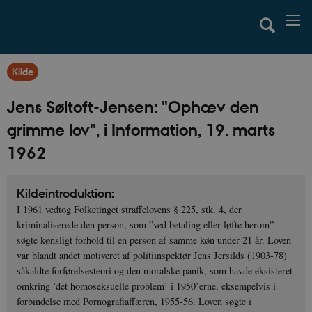
Kilde
Jens Søltoft-Jensen: "Ophæv den
grimme lov", i Information, 19. marts
1962
Kildeintroduktion:
I 1961 vedtog Folketinget straffelovens § 225, stk. 4, der
kriminaliserede den person, som ”ved betaling eller løfte herom”
søgte kønsligt forhold til en person af samme køn under 21 år. Loven
var blandt andet motiveret af politiinspektør Jens Jersilds (1903-78)
såkaldte forførelsesteori og den moralske panik, som havde eksisteret
omkring ’det homoseksuelle problem’ i 1950’erne, eksempelvis i
forbindelse med Pornografiaffæren, 1955-56. Loven søgte i