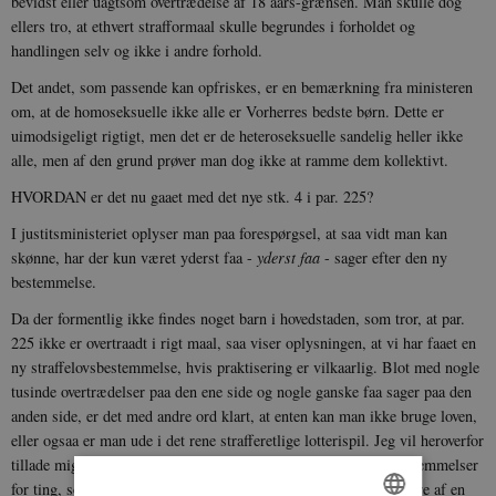
bevidst eller uagtsom overtrædelse af 18 aars-grænsen. Man skulle dog
ellers tro, at ethvert strafformaal skulle begrundes i forholdet og
handlingen selv og ikke i andre forhold.
Det andet, som passende kan opfriskes, er en bemærkning fra ministeren
om, at de homoseksuelle ikke alle er Vorherres bedste børn. Dette er
uimodsigeligt rigtigt, men det er de heteroseksuelle sandelig heller ikke
alle, men af den grund prøver man dog ikke at ramme dem kollektivt.
HVORDAN er det nu gaaet med det nye stk. 4 i par. 225?
I justitsministeriet oplyser man paa forespørgsel, at saa vidt man kan
skønne, har der kun været yderst faa -
yderst faa
- sager efter den ny
bestemmelse.
Da der formentlig ikke findes noget barn i hovedstaden, som tror, at par.
225 ikke er overtraadt i rigt maal, saa viser oplysningen, at vi har faaet en
ny straffelovsbestemmelse, hvis praktisering er vilkaarlig. Blot med nogle
tusinde overtrædelser paa den ene side og nogle ganske faa sager paa den
anden side, er det med andre ord klart, at enten kan man ikke bruge loven,
eller ogsaa er man ude i det rene strafferetlige lotterispil. Jeg vil heroverfor
tillade mig at mene, at man overhovedet ikke bør have straffebestemmelser
for ting, som normalt ikke straffes. Ud af f. eks. 1000 overtrædere af en