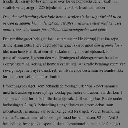
traadte der en ny lovbestemmelse over for de homoseksuelle i kraft. Til
straffelovens paragraf 225 føjedes et nyt stk 4. hvori det hedder:
Den, der ved betaling eller løfte herom skafter sig kønsligt forhold til en
person af samme køn under 21 aar straffes med hæfte eller med fængsel
indtil 1 aar eller under formildende omstændigheder med bøde.
Det var ikke gaaet helt glat for justitsminister Hækkerup
[1]
at faa rejst
denne skamstøtte. Flere dagblade var gaaet skarpt imod
den grimme lov
-
idet man henviste til, at den ville skabe en ny stor arbejdsmark for
pengeafpressere, ligesom den ved flytningen af aldersgrænsen betød en
skærpet kriminalisering af homoseksualit[et]. At straffe betalingsydere var
i øvrigt noget helt nyt i dansk ret, en tilsvarende bestemmelse kendes ikke
for den heteroseksuelle prostitution.
I folketingsudvalget, som behandlede forslaget, der var kædet sammen
med helt andre og mere nyttige forslag paa andre omraader, var der kun 1
stemmes flertal for at indstille dette nye stk. 4 til vedtagelse. Baade under
lovforslagets 2. og 3. behandling i tinget førtes en større debat, som
aabenbarede, at mange var betænkelige ved forslaget. Ved 2. behandling
stemte 62 medlemmer af folketinget imod bestemmelsen, 92 for. Ved 3.
behandling, hvor jo ikke specielt denne bestemmelse, men hele forslaget