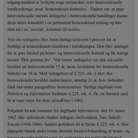
udgangspunktet at beskytte unge mennesker, især heteroseksuelle
trækkerdrenge, mod ’homoseksuel forførelse’. Tanken var, at unge
heteroseksuelle mænds deltagelse i homoseksuelle handlinger kunne
dreje deres kønsdrift i en permanent homoseksuel retning og føre
dem ud i en ’asocial’, kriminel tilværelse.
Ved sin vedtagelse blev loven hurtigt kritiseret i pressen for at
forfølge et homoseksuelt mindretal i befolkningen. Den blev anklaget
for at gøre forskel på homo- og heteroseksuelle forhold og fik hurtigt
navnet ’Den grimme lov’. Ved lovens vedtagelse var den seksuelle
lavalder på heteroseksuelle 15 år, mens lavalderen for homoseksuelle
forhold var 18 år. Med vedtagelsen af § 225, stk. 4 blev den
homoseksuelle lavalder endnu højere, nemlig 21 år, hvis forholdet
faldt ind under paragraffens bestemmelser. Særligt dagblade som
Politiken
og
Information
fordømte § 225, stk. 4. De var hermed med
til at bane vejen for dens afskaffelse i 1965.
Følgende kronik stammer fra dagbladet
Information
, den 19. marts
1962. Her opfordrede bladets tidligere chefredaktør, Jens Søltoft-
Jensen (1906-1964), landets politikere til at fjerne § 225, stk. 4. Han
påpegede blandt andet lovens iboende forskelsbehandling af homo- og
heteroseksuelle forhold samt de muligheder for politivilkårlighed,