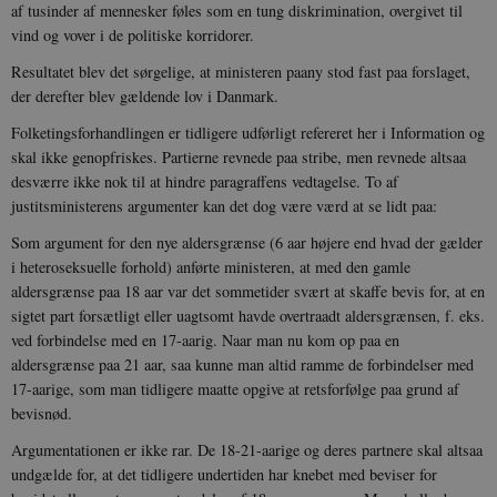
af tusinder af mennesker føles som en tung diskrimination, overgivet til
vind og vover i de politiske korridorer.
Resultatet blev det sørgelige, at ministeren paany stod fast paa forslaget,
der derefter blev gældende lov i Danmark.
Folketingsforhandlingen er tidligere udførligt refereret her i Information og
skal ikke genopfriskes. Partierne revnede paa stribe, men revnede altsaa
desværre ikke nok til at hindre paragraffens vedtagelse. To af
justitsministerens argumenter kan det dog være værd at se lidt paa:
Som argument for den nye aldersgrænse (6 aar højere end hvad der gælder
i heteroseksuelle forhold) anførte ministeren, at med den gamle
aldersgrænse paa 18 aar var det sommetider svært at skaffe bevis for, at en
sigtet part forsætligt eller uagtsomt havde overtraadt aldersgrænsen, f. eks.
ved forbindelse med en 17-aarig. Naar man nu kom op paa en
aldersgrænse paa 21 aar, saa kunne man altid ramme de forbindelser med
17-aarige, som man tidligere maatte opgive at retsforfølge paa grund af
bevisnød.
Argumentationen er ikke rar. De 18-21-aarige og deres partnere skal altsaa
undgælde for, at det tidligere undertiden har knebet med beviser for