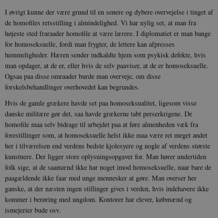
I øvrigt kunne der være grund til en senere og dybere overvejelse i tinget af
de homofiles retsstilling i almindelighed. Vi har nylig set, at man fra
højeste sted fraraader homofile at være lærere. I diplomatiet er man bange
for homoseksuelle, fordi man frygter, de lettere kan afpresses
sp_t
1 år
Spotify Inc.
.spotify.com
hemmeligheder. Hæren sender indkaldte hjem som psykisk defekte, hvis
man opdager, at de er, eller hvis de selv paaviser, at de er homoseksuelle.
Ogsaa paa disse omraader burde man overveje, om disse
forskelsbehandlinger overhovedet kan begrundes.
Hvis de gamle grækere havde set paa homoseksualitet, ligesom visse
sp_landing
1 dag
Spotify Inc.
danske militære gør det, saa havde grækerne tabt perserkrigene. De
.spotify.com
homofile maa selv bidrage til arbejdet paa at føre almenheden væk fra
forestillinger som, at homoseksuelle helst ikke maa være ret meget andet
her i tilværelsen end verdens bedste kjolesyere og nogle af verdens største
kunstnere. Der ligger store oplysningsopgaver for. Man hører undertiden
folk sige, at de saamænd ikke har noget imod homoseksuelle, naar bare de
JSESSIONID
Session
Oracle Corporation
.nr-data.net
paagældende ikke faar med unge mennesker at gøre. Man overser her
ganske, at der næsten ingen stillinger gives i verden, hvis indehavere ikke
kommer i berøring med ungdom. Kontorer har elever, købmænd og
ismejerier bude osv.