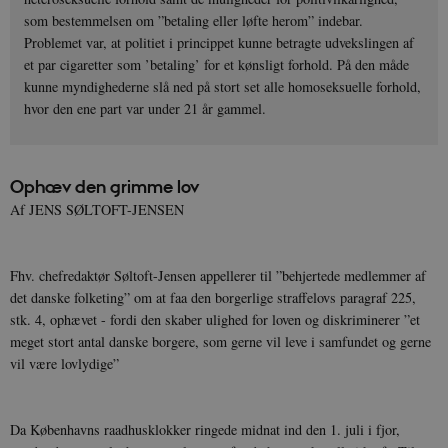
som bestemmelsen om ”betaling eller løfte herom” indebar.
Problemet var, at politiet i princippet kunne betragte udvekslingen af
et par cigaretter som ’betaling’ for et kønsligt forhold. På den måde
kunne myndighederne slå ned på stort set alle homoseksuelle forhold,
hvor den ene part var under 21 år gammel.
Ophæv den grimme lov
Af JENS SØLTOFT-JENSEN
Fhv. chefredaktør Søltoft-Jensen appellerer til ”behjertede medlemmer af
det danske folketing” om at faa den borgerlige straffelovs paragraf 225,
stk. 4, ophævet - fordi den skaber ulighed for loven og diskriminerer ”et
meget stort antal danske borgere, som gerne vil leve i samfundet og gerne
vil være lovlydige”
Da Københavns raadhusklokker ringede midnat ind den 1. juli i fjor,