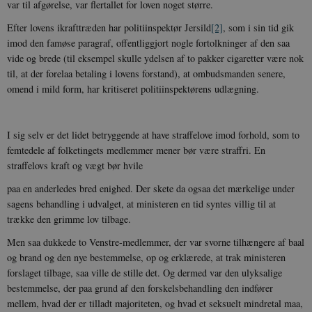
var til afgørelse, var flertallet for loven noget større.
Efter lovens ikrafttræden har politiinspektør Jersild
[2]
, som i sin tid gik
imod den famøse paragraf, offentliggjort nogle fortolkninger af den saa
vide og brede (til eksempel skulle ydelsen af to pakker cigaretter være nok
til, at der forelaa betaling i lovens forstand), at ombudsmanden senere,
omend i mild form, har kritiseret politiinspektørens udlægning.
I sig selv er det lidet betryggende at have straffelove imod forhold, som to
femtedele af folketingets medlemmer mener bør være straffri. En
straffelovs kraft og vægt bør hvile
paa en anderledes bred enighed. Der skete da ogsaa det mærkelige under
sagens behandling i udvalget, at ministeren en tid syntes villig til at
trække den grimme lov tilbage.
Men saa dukkede to Venstre-medlemmer, der var svorne tilhængere af baal
og brand og den nye bestemmelse, op og erklærede, at trak ministeren
forslaget tilbage, saa ville de stille det. Og dermed var den ulyksalige
bestemmelse, der paa grund af den forskelsbehandling den indfører
mellem, hvad der er tilladt majoriteten, og hvad et seksuelt mindretal maa,