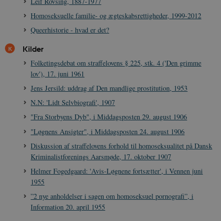
Leif Rovsing, 1887-1977
s
b
Homoseksuelle familie- og ægteskabsrettigheder, 1999-2012
e
n
Queerhistorie - hvad er det?
i
i
s
Kilder
s
b
Folketingsdebat om straffelovens § 225, stk. 4 ('Den grimme
s
k
lov'), 17. juni 1961
a
h
Jens Jersild: uddrag af Den mandlige prostitution, 1953
CloudFront-
.h5p.com
Session
A
N.N: 'Lidt Selvbiografi', 1907
Created-At
"Fra Storbyens Dyb", i Middagsposten 29. august 1906
_gat_UA-
.danmarkshistorien.dk
58
T
8822943-1
sekunder
c
"Løgnens Ansigter", i Middagsposten 24. august 1906
A
p
Diskussion af straffelovens forhold til homoseksualitet på Dansk
n
Kriminalistforenings Aarsmøde, 17. oktober 1907
u
n
Helmer Fogedgaard: 'Avis-Løgnene fortsætter', i Vennen juni
o
I
1955
_
u
”2 nye anholdelser i sagen om homoseksuel pornografi”, i
a
r
Information 20. april 1955
h
w