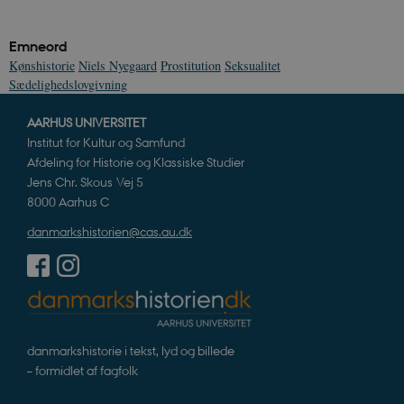
Emneord
Kønshistorie
Niels Nyegaard
Prostitution
Seksualitet
Sædelighedslovgivning
AARHUS UNIVERSITET
Institut for Kultur og Samfund
Afdeling for Historie og Klassiske Studier
Jens Chr. Skous Vej 5
8000 Aarhus C
danmarkshistorien@cas.au.dk
danmarkshistorie i tekst, lyd og billede
– formidlet af fagfolk