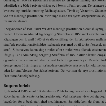
Omkring år 1900 var København hjemsted for en større mandlig, homoseksu
udspillede sig både i private cirkler og i byens offentlige rum. De primære
kvarteret og området omkring Rådhuspladsen, Tivoli og Vesterbro. Sidstnæ
ved sin mandlige prostitution, hvor unge mænd fra byens arbejderklasse sol
fra middelklassen.
I begyndelsen af 1900-tallet var den mandlige prostitution blevet så synlig, 
på den. Eftersom Almindelig borgerlig Straffelov af 1866 intet nævnte om 
Rigsdagen den 1. april 1905 et straffelovstillæg, der forbød købesex mell
straffede prostitutionsforholdets sælgende part med op til to års fængsel,
straf. Sidstnævnte kunne dog straffes efter straffelovens allerede eksiste
Ifølge § 177 i Almindelig borgerlig Straffelov af 1866 skulle såkaldt ’omgæ
og analsex mellem mænd, straffes med forbedringshusarbejde. Desuden forb
drenge under 15 år. Ingen af forbuddene omfattede seksuelle forhold mellem 
uden for straffelovens forståelseshorisont. Det var især det nye prostitution
Den store Sædelighedssag.
Sagens forløb
I juli måned 1906 anholdt Københavns Politi to unge mænd i en baggård i T
København, mistænkte for indbrudsforsøg. Ved forhørene viste det sig dog, 
baggården for at begå uterlighed med hinanden. Samtidig kom det frem, at 