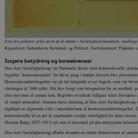
Nødvendige cookies hjælper
Hjemmesiden kan ikke funge
Navn
U
Foto fra politiets arkiv af en af de dømte i Sædelighedsskandalen, tandlæg
be_typo_user
TY
Rigsarkivet: Københavns Kriminal- og Politiret, Justitskontoret: Pådømte s
.d
Sagens betydning og konsekvenser
sp_t
Sp
Den store Sædelighedssag var Danmarks første store homoseksuelle skandale
.s
begrebet ’homoseksualitet’ for første gang i landets historie blev præsentere
sp_landing
Sp
Homoseksualitetsbegrebet var på det tidspunkt et nyt begreb, som var blevet
.s
slutningen af 1800-tallet. Det blev brugt som betegnelsen for en medfødt, pa
JSESSIONID
Or
efter personer af samme køn. Begrebet erstattede tidligere tiders forståels
.n
af simpel amoralitet. Gennem deres dækning af Den store Sædelighedssag 
dagblade en afgørende rolle i introduktionen af homoseksualitetsbegrebet. D
CookieScriptConsent
Co
da
homoseksuelle til en del af samfundets sociale virkelighed for deres læsere.
Herman Bang (1857-1912) ud som et eksempel på den arketypiske homosek
XSRF-TOKEN
da
Den store Sædelighedssag affødte desuden en række diskussioner af samfund