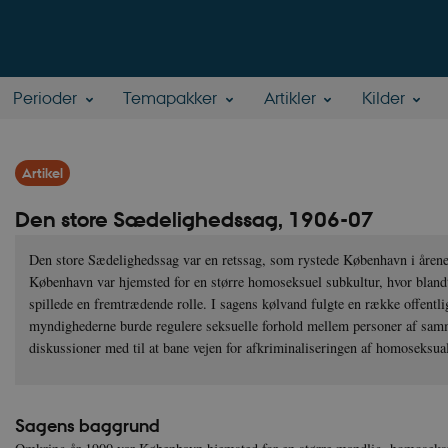
Perioder
Temapakker
Artikler
Kilder
Artikel
Den store Sædelighedssag, 1906-07
Den store Sædelighedssag var en retssag, som rystede København i årene
København var hjemsted for en større homoseksuel subkultur, hvor blandt
spillede en fremtrædende rolle. I sagens kølvand fulgte en række offentli
myndighederne burde regulere seksuelle forhold mellem personer af samm
diskussioner med til at bane vejen for afkriminaliseringen af homoseksual
Sagens baggrund