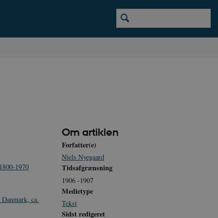
Om artiklen
Forfatter(e)
Niels Nyegaard
. 1800-1970
Tidsafgrænsning
1906 -1907
Medietype
i Danmark, ca.
Tekst
Sidst redigeret