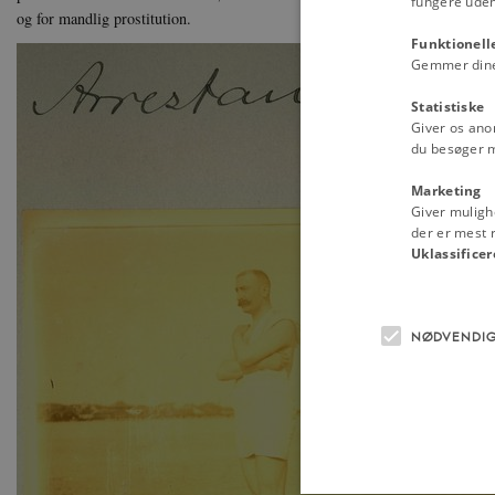
fungere uden
og for mandlig prostitution.
Funktionell
Gemmer dine v
Statistiske
Giver os ano
du besøger 
Marketing
Giver muligh
der er mest r
Uklassificer
NØDVENDI