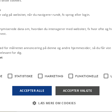
 disse cookies.
Jens Søltoft-Jensen: "Oph
lov", i Information, 19. ma
e
alg på websitet, når du navigerer rundt, fx sprog eller login.
Helmer Fogedgaard: 'Avis
fortsætter', i Vennen juni 
”2 nye anholdelser i sage
nymiserede data om, hvordan du interagerer med websitet, fx hvor ofte og hvi
pornografi”, i Information 
mest.
Elisabeth Grundtvig: "Nuti
Lighedskrav", 1887
ed for målrettet annoncering på denne og andre hjemmesider, så du får vist 
elevant for dig.
"Engle", Georg Brandes' sva
et
Grundtvig (1), 6. juli 1887
"Det ottende Bud". Georg B
Elisabeth Grundtvig (2), 7.
GE
STATISTISKE
MARKETING
FUNKTIONELLE
"En sidste Udluftning", Ge
svar til Elisabeth Grundtvig
1887
ACCEPTER ALLE
ACCEPTER VALGTE
Bjørnstjerne Bjørnson: Nut
Lighedskrav. Artikel i Mor
LÆS MERE OM COOKIES
august 1887