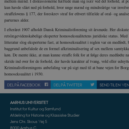
mellem mænd. I diskussionerne hæftede man sig især ved det forhold, at po
__cf_bm
Cl
.v
kun havde slået ned på forhold, hvor unge mænd og mindreårige var involve
straffelovens § 177, der foreskrev straf for ethvert tilfælde af oral- og ana
parternes alder.
Navn
Navn
Ud
I efteråret 1907 afholdt Dansk Kriminalistforening sit årsmøde. Her diskute
Navn
D
cf_clearance
_cfuvid
retslægevidenskabelige eksperter homoseksualitetens juridiske status. Med 
Navn
Udbyde
VISITOR_INFO1_LIVE
Go
litteratur slog eksperterne fast, at homoseksualitet i reglen var en medfødt,
VISITOR_PRIVACY_METAD
.y
nmstat
Siteim
baggrund anbefalede de en formel afkriminalisering af sex mellem samtyk
.danmar
køn. De mente ikke, at man kunne straffe folk for at følge deres medfødte 
NID
Go
.g
skride ind over for de forhold, der havde karakter af tvang, vold eller udnytt
CloudFront-
.h5p.c
Key-Pair-Id
Kriminalistforeningens anbefaling var på sigt med til at bane vejen for Borge
YSC
Go
_gid
homoseksualitet i 1930.
Google
.y
.danmar
DEL PÅ FACEBOOK
DEL PÅ TWITTER
SEND TIL EN VE
h5pcomsession
danmark
AARHUS UNIVERSITET
CloudFront-
.h5p.c
Signature
Institut for Kultur og Samfund
vuid
Afdeling for Historie og Klassiske Studier
Vimeo.
.vimeo
Jens Chr. Skous Vej 5
CloudFront-
.h5p.c
8000 Aarhus C