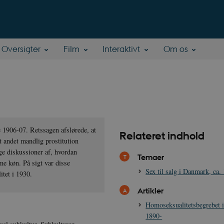
Oversigter
Film
Interaktivt
Om os
 1906-07. Retssagen afslørede, at
Relateret indhold
 andet mandlig prostitution
ge diskussioner af, hvordan
Temaer
e køn. På sigt var disse
Sex til salg i Danmark, ca
itet i 1930.
Artikler
Homoseksualitetsbegrebet 
1890-