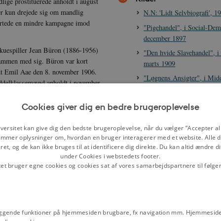
lige prostituerede anholdt i august
er kun drejede sig om mandlig
N.N: 'Lidt Selvbiografi', 1
artede en mindre kampagne imod
"Pigehandel", i Social-Dem
december 1897
kuespiller Jean Büron (1886-1956)
"Den hvide Slavehandel", i
 sammen med sig. Büron var kort
marts 1909
oldt Emil Aae den 8. november 1906.
"Løgnens Ansigter", i Mid
iddelklassemænd anholdt i november,
august 1906
felovens §§ 177 og 185 med
"Fra Storbyens Dyb", i Mi
overbetjenten Carl Hansen (1870-
Cookies giver dig en bedre brugeroplevelse
august 1906
denes sociale baggrund og det
, affødte en tilstand af moralsk
Diskussion af straffelovens 
versitet kan give dig den bedste brugeroplevelse, når du vælger ”Accepter all
tiske morgenblade at dække
mmer oplysninger om, hvordan en bruger interagerer med et website. Alle d
homoseksualitet på Dansk
et, og de kan ikke bruges til at identificere dig direkte. Du kan altid ændre d
vnet Den store Sædelighedssag.
Kriminalistforenings Aarsm
under Cookies i webstedets footer.
1907
tet bruger egne cookies og cookies sat af vores samarbejdspartnere til følge
Jens Jersild: uddrag af De
mænd idømt mellem otte måneders og
prostitution, 1953
5. Den sidste, Carl Hansen, blev
 185. Samtidig blev fem
Folketingsdebat om straffel
ve ernæret sig ved mandlig
4 ('Den grimme lov'), 17. j
ggende funktioner på hjemmesiden brugbare, fx navigation mm. Hjemmeside
 overtrædelse af straffelovens § 177