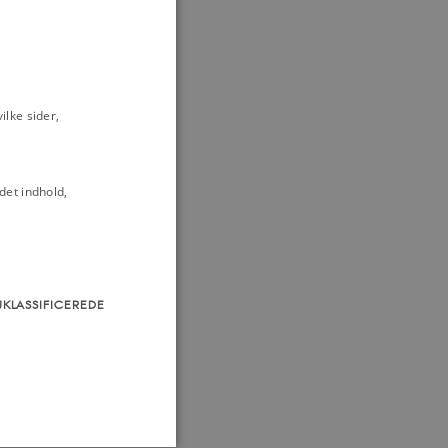
æv den grimme
rts 1962
-Løgnene
1955
n om homoseksuel
lke sider,
20. april 1955
dens sædelige
det indhold,
r til Elisabeth
randes’ svar til
 juli 1887
UKLASSIFICEREDE
org Brandes’
 (3), 8. juli
idens sædelige
genbladet, 4.