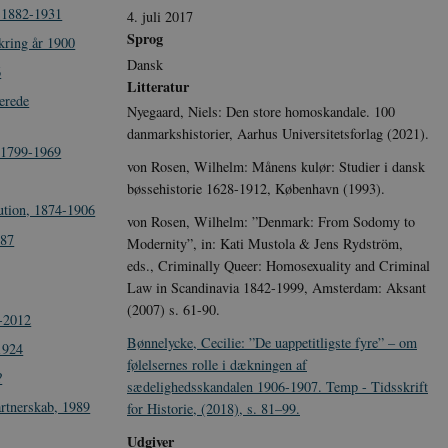
, 1882-1931
4. juli 2017
Sprog
kring år 1900
Dansk
6
Litteratur
erede
Nyegaard, Niels: Den store homoskandale. 100
danmarkshistorier, Aarhus Universitetsforlag (2021).
 1799-1969
von Rosen, Wilhelm: Månens kulør: Studier i dansk
bøssehistorie 1628-1912, København (1993).
ution, 1874-1906
von Rosen, Wilhelm: ”Denmark: From Sodomy to
887
Modernity”, in: Kati Mustola & Jens Rydström,
eds., Criminally Queer: Homosexuality and Criminal
Law in Scandinavia 1842-1999, Amsterdam: Aksant
(2007) s. 61-90.
9-2012
Bønnelycke, Cecilie: ”De uappetitligste fyre” – om
1924
følelsernes rolle i dækningen af
?
sædelighedsskandalen 1906-1907. Temp - Tidsskrift
partnerskab, 1989
for Historie, (2018), s. 81–99.
Udgiver