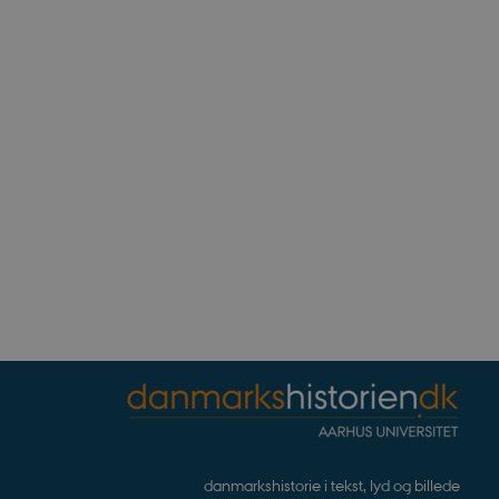
ennesker og bots. Dette er
e rapporter om brugen af
rivelse
Beskrivelse
bean
erpræferencer for Youtube-
, om webstedsbesøgende
r statistiske data ift.
.
s af hjemmesideudbyderen
for at hjælpe med at
noncer på andre websteder.
ndlejrede videoer.
nalytics. Dette ser ud til
ingen information
og opdatere en unik værdi
på websteder.
danmarkshistorie i tekst, lyd og billede