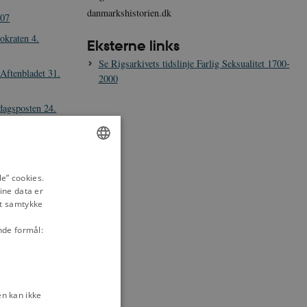
danmarkshistorien.dk
907
okraten 4.
Eksterne links
Se Rigsarkivets tidslinje Farlig Seksualitet 1700-
 Aftenbladet 31.
2000
dagsposten 24.
ddagsposten 29.
ENGLISH
forhold til
e” cookies.
ine data er
DANISH
it samtykke
øde, 17. oktober
nde formål:
n mandlige
ovens § 225, stk.
uni 1961
n kan ikke