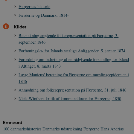
Færøernes historie
Færøerne og Danmark, 1814-
JSESSIONID
Session
Oracle Corporation
Kilder
.nr-data.net
Betænkning angående folkerepræsentation på Færøerne, 3.
september 1846
Forfatningslov for Islands særlige Anliggender, 5. januar 1874
Forordning om indretning af en rådgivende forsamling for Island
CookieScriptConsent
1 år
i Altinget, 8. marts 1843
CookieScript
danmarkshistorien.dk
Læge Manicus' beretning fra Færøerne om mæslingeepidemien i
1846
Anmodning om folkerepræsentation på Færøerne, 31. juli 1846
Niels Winthers kritik af kommunalloven for Færøerne, 1850
XSRF-TOKEN
danmarkshistoriendk.h5p.com
1 dag
Emneord
100 danmarkshistorier
Danmarks udstrækning
Færøerne
Hans Andrias