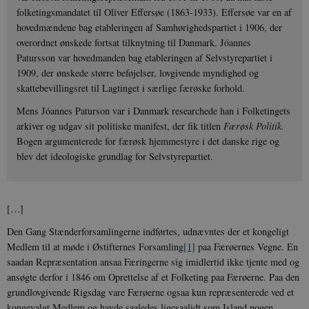
folketingsmandatet til Oliver Effersøe (1863-1933). Effersøe var en af
hovedmændene bag etableringen af Samhørighedspartiet i 1906, der
overordnet ønskede fortsat tilknytning til Danmark. Jóannes
Patursson var hovedmanden bag etableringen af Selvstyrepartiet i
1909, der ønskede større beføjelser, lovgivende myndighed og
skattebevillingsret til Lagtinget i særlige færøske forhold.
Mens Jóannes Paturson var i Danmark researchede han i Folketingets
arkiver og udgav sit politiske manifest, der fik titlen
Færøsk Politik.
Bogen argumenterede for færøsk hjemmestyre i det danske rige og
blev det ideologiske grundlag for Selvstyrepartiet.
[…]
Den Gang Stænderforsamlingerne indførtes, udnævntes der et kongeligt
Medlem til at møde i Østifternes Forsamling
[1]
paa Færøernes Vegne. En
saadan Repræsentation ansaa Færingerne sig imidlertid ikke tjente med og
ansøgte derfor i 1846 om Oprettelse af et Folketing paa Færøerne. Paa den
grundlovgivende Rigsdag vare Færøerne ogsaa kun repræsenterede ved et
kongevalgt Medlem og havde saaledes ligesaalidt som Island nogen