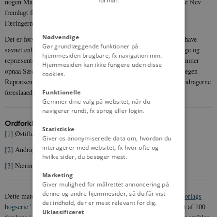
formål:
nogen Maade repræsenterede Færøeme, ligesom Loven heller ikke blev
fremlagt for nogen folkelig Repræsentation paa Færøerne, saa at
Færingerne selv kunde udtale sig om dens Anvendelighed.
Nødvendige
Det er først efter at disse Love, til hvis Udarbejdelse Færingerne have
Gør grundlæggende funktioner på
savnet enhver folkelig Stemme, have bestemt Færøernes statsretlige og
hjemmesiden brugbare, fx navigation mm.
repræsentative Stilling, at Færingerne gennem folkevalgte Medlemmer
Hjemmesiden kan ikke fungere uden disse
opnaa Sæde i Rigsdagen og Færingernes Ønsker fra 1846 om en egen
cookies.
Repræsentation gennemføres, om end i en alt andet end den af Andragerne
foreslaaede frisindede og folkelige Form.
Funktionelle
Gemmer dine valg på websitet, når du
navigerer rundt, fx sprog eller login.
Ordforklaringer m.m.
Statistiske
[1]
Østifternes Forsamling: Stænderforsamlingen i Roskilde.
Giver os anonymiserede data om, hvordan du
interagerer med websitet, fx hvor ofte og
[2]
Andragende: anmodning.
hvilke sider, du besøger mest.
[3]
Næringsvirksomhed: erhverv.
Marketing
Giver mulighed for målrettet annoncering på
denne og andre hjemmesider, så du får vist
Dette materiale er udgivet i forbindelse med
Aarhus Universitetsforlags
det indhold, der er mest relevant for dig.
bogserie '100 danmarkshistorier'
, der er Danmarks historie fortalt af 100
Uklassificeret