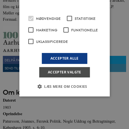
forskere i 100 bøger. På danmarkshistorien.dk udkommer løbende artikler,
film og kilder i forbindelse med bøgerne. Projektet er støttet af A.P.
Møller og Hustru Chastine Mc-Kinney Møllers Fond til almene
NØDVENDIGE
STATISTISKE
Formaal.
MARKETING
FUNKTIONELLE
UKLASSIFICEREDE
ACCEPTER ALLE
DEL PÅ FACEBOOK
DEL PÅ TWITTER
SEND TIL EN VEN
UDSKRIV
ACCEPTER VALGTE
LÆS MERE OM COOKIES
Om kilden
Dateret
1903
Nødvendige
Statistiske
Marketing
Oprindelse
Funktionelle
Uklassificerede
Patursson, Jóannes, Færøsk Politik. Nogle Uddrag og Betragtninger,
København 1903, s. 6-10.
Nødvendige cookies hjælper med at gøre