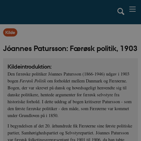
Kilde
Jóannes Patursson: Færøsk politik, 1903
Kildeintroduktion:
Den færøske politiker Jóannes Patursson (1866-1946) udgav i 1903
bogen
Færøsk Politik
om forholdet mellem Danmark og Færøerne.
Bogen, der var skrevet på dansk og hovedsageligt henvendte sig til
danske politikere, hentede argumenter for færøsk selvstyre fra
historiske forhold. I dette uddrag af bogen kritiserer Patursson - som
den første færøske politiker - den måde, som Færøerne var kommet
under Grundloven på i 1850.
I begyndelsen af det 20. århundrede fik Færøerne sine første politiske
partier, Samhørighedspartiet og Selvstyrepartiet. Jóannes Patursson
var færøsk folketingsrepræsentant fra 1901 til 1906, da han tabte