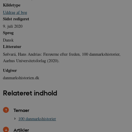
hjemmesiden brugbar ved at aktivere nogle
Kildetype
grundlæggende funktioner som navigation mm.
Uddrag af bog
Hjemmesiden kan ikke fungerer uden disse
cookies.
Sidst redigeret
Navn
Udbyder / Domæne
Udløb
9. juli 2020
Sprog
be_typo_user
Session
TYPO3 Association
.danmarkshistorien.dk
Dansk
Litteratur
Sølvará, Hans Andrias: Færøerne efter freden, 100 danmarkshistorier,
Aarhus Universitetsforlag (2020).
Udgiver
danmarkshistorien.dk
sp_t
1 år
Spotify Inc.
.spotify.com
Relateret indhold
Temaer
sp_landing
1 dag
Spotify Inc.
100 danmarkshistorier
.spotify.com
Artikler