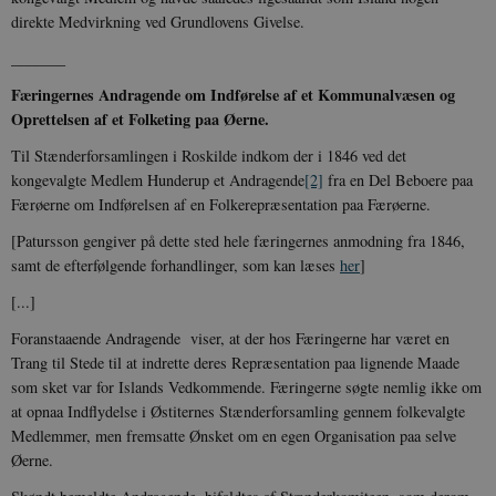
direkte Medvirkning ved Grundlovens Givelse.
_______
Færingernes Andragende om Indførelse af et Kommunalvæsen og
Oprettelsen af et Folketing paa Øerne.
Til Stænderforsamlingen i Roskilde indkom der i 1846 ved det
kongevalgte Medlem Hunderup et Andragende
[2]
fra en Del Beboere paa
Færøerne om Indførelsen af en Folkerepræsentation paa Færøerne.
[Patursson gengiver på dette sted hele færingernes anmodning fra 1846,
samt de efterfølgende forhandlinger, som kan læses
her
]
[...]
Foranstaaende Andragende viser, at der hos Færingerne har været en
Trang til Stede til at indrette deres Repræsentation paa lignende Maade
som sket var for Islands Vedkommende. Færingerne søgte nemlig ikke om
at opnaa Indflydelse i Østiternes Stænderforsamling gennem folkevalgte
Medlemmer, men fremsatte Ønsket om en egen Organisation paa selve
Øerne.