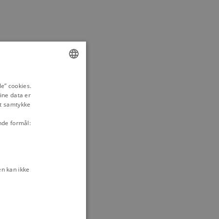
ENGLISH
e” cookies.
ine data er
DANISH
it samtykke
nde formål:
n kan ikke