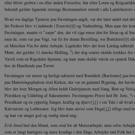
eller bliver greben i en eller anden Forseelse, har efter Loven og Krigsartik
Hjemmesiden kan ikke funge
bekendt gælder lignende strænge Bestemmelser overalt i alle Landsherrers
Navn
U
Hvad vor daglige Tjeneste paa Fæstningen angik, var der intet andet end det
be_typo_user
TY
.d
før Frokost blev vi indøvede i Exercits
[8]
og Vaabenbrug. Men naar der kom
Fæstningen, maatte vi "sarpe" den, det vil sige rense den for Straa og al Smu
sp_t
Sp
men de, som var paa Vagt, var fri for denne Bestilling; vor Buttelerer
[9]
ell
.s
en Møschen Vin for dette Arbejde. Ligeledes blev der hver Lørdag udbetalt
sp_landing
Sp
5
Mønt, der gælder 11 danske Skilling,
) der dog senere skulde trækkes fr
.s
Værdi som en Rigsdaler hjemme, og naar man skulde veksle en spansk Daler
JSESSIONID
Or
hos de Handlende paa Torvet.
.n
Fæstningen var muret og herligt udrustet med Runddele [Bastioner] paa hv
CookieScriptConsent
Co
paa Mønstringspladsen stod Kirken, der var en gammel Bygning, der havde t
da
blev der hver Morgen og Aften holdt Gudstjeneste med Sang, Bøn og Velsi
6
Prædiken og Uddeling af Sakramentet. Fæstningens Præst hed Hr. Jens,
) 
XSRF-TOKEN
da
Prædikant og en ypperlig Sanger, kraftig og djærv
[11]
i sin Tale i alt hvad
Kalvinister og Lutheraner. Jeg blev ham anvist som Degn
[12]
tillige med t
__cf_bm
Cl
og han var meget god og venlig imod mig.
.v
Erik Smed
hed den Mand, som stod for alt Murerarbejde; men selve Arbejdet
som er langt hurtigere og mere kyndige i den Slags Arbejder end Folk her 