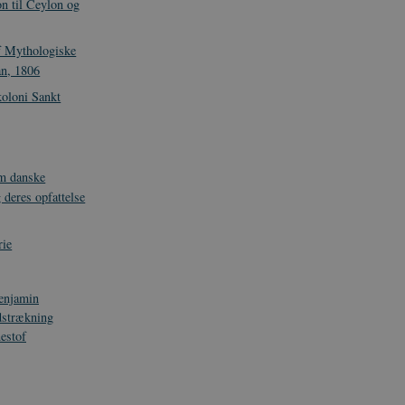
n til Ceylon og
f Mythologiske
an, 1806
koloni Sankt
m danske
 deres opfattelse
rie
enjamin
strækning
estof