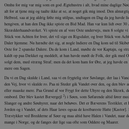
Omhu for mig var mig som en god Ægtehustru i alt, hvad mine daglige Nød
alt for at tjene mig og taalte ikke at se, at noget gik mig imod. Den almægt
Helbred, saa at jeg aldrig følte mig utilpas, undtagen en Dag da jeg havde l
hengiven, at han den Dag ikke spiste en Bid Mad. Han var kun lidt over 30
Skrædderhaandværket. Vi spiste en af vore Oste undervejs, men 8 solgte vi 
Stück von Achten for hver, det vil sige en Rigsdaler, og hver Stück von Ac
Daler hjemme. Nu hændte det sig, at nogle lndiere en Dag kom ud til Skibet
Oste for 2 spanske Dalere. Da de kom i Land, mødte de vor Kaptajn, og str
kaldt op paa Dækket og meddelt, at han havde mødt de Folk, der gik med O
solgt dem, med stræng Straf; men da det kom ham for Øre, at jeg havde en F
mere om Sagen.
Da vi en Dag skulde i Land, saa vi en frygtelig stor Søslange, der laa i Va
den Vej, hvor vi skulde ro. Paa ni Steder gik Vandet over den, og den blev a
eller maaske mere. Paa Grund af vor Frygt for dette Uhyre og den Skræk, de
2
ombord. Der blev kastet Bævergejl
) i Søen, som Søfarende altid fører med
Slanger og andre Søuhyrer, naar det behøves. Det er Bæverens Testikler, et 
Jorden og i Vandet, af dets Haar laves ogsaa de kostbareste Hatte [Kastor]
Træstykker ved Bredderne af Søer og maa altid have Halen i Vandet, naar de
mange i Norge, og de fanges der lige saa ofte som Oddere og Maarer.