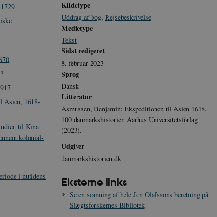
Kildetype
-1729
Uddrag af bog
,
Rejsebeskrivelse
diske
Medietype
Tekst
Sidst redigeret
1670
8. februar 2023
Sprog
t?
Dansk
1917
Litteratur
il Asien, 1618-
Asmussen, Benjamin: Ekspeditionen til Asien 1618,
100 danmarkshistorier. Aarhus Universitetsforlag
ndien til Kina
(2023).
gennem kolonial-
Udgiver
danmarkshistorien.dk
eriode i nutidens
Eksterne links
Se en scanning af hele Jon Olafssons beretning på
Slægtsforskernes Bibliotek