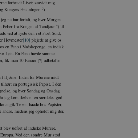
lerne forbrudt Livet; saavidt mig
rer uden disse cookies.
3
 og Kongers Fæstninger.
)
dbyder / Domæne
Udløb
Beskrivelse
 jeg nu har fortalt, og hver Morgen
Session
Denne cookie sættes af vores CMS-udbyder, 
PO3 Association
identificere en backend-session, når en bac
4
anmarkshistorien.dk
 Peber fra Kongen af Tandjaur
) til
TYPO3 eller Frontend.
ds ved at ryste den i et stort Sold;
1 år
Krævet for at sikre funktionaliteten af det i
otify Inc.
er Hovmester
[10]
plejede at give os
Dette resulterer ikke i funktionalitet på tvæ
potify.com
 os en Fano i Vadskepenge, en indisk
1 dag
Krævet for at sikre funktionaliteten af det i
otify Inc.
a vor Løn. En Fano havde samme
Dette resulterer ikke i funktionalitet på tvæ
potify.com
, fik man 10 Fanoer [?] udbetalte
Session
Generel formål platform session cookie, bru
acle Corporation
JSP. Bruges normalt til at opretholde en a
r-data.net
serveren.
ert Hjørne. Inden for Murene midt
1 år
Denne cookie bruges af Cookie-Script.com-tj
okieScript
ilhørt en portugisisk Papist. I den
præferencer om samtykke til besøgende. De
nmarkshistorien.dk
gnelse, og hver Søndag og Onsdag
Cookie-Script.com cookiebanner fungerer ko
da jeg kom derhen, en særdeles god
nmarkshistoriendk.h5p.com
1 dag
Denne cookie er skrevet for at hjælpe med 
 der angik Troen, baade hos Papister,
forhindre forfalskningsangreb på tværs af 
re andre, medens jeg opholdt mig der,
30
Denne cookie bruges til at skelne mellem m
oudflare Inc.
minutter
gavnligt for hjemmesiden for at lave gyldig
imeo.com
deres hjemmeside.
 blev udført af indiske Murere,
i Europa. Ved den søndre Mur stod