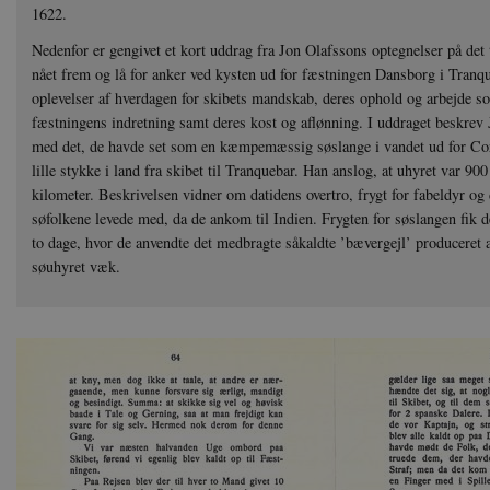
1622.
Nedenfor er gengivet et kort uddrag fra Jon Olafssons optegnelser på det 
nået frem og lå for anker ved kysten ud for fæstningen Dansborg i Tranque
oplevelser af hverdagen for skibets mandskab, deres ophold og arbejde 
fæstningens indretning samt deres kost og aflønning. I uddraget beskre
med det, de havde set som en kæmpemæssig søslange i vandet ud for Cor
lille stykke i land fra skibet til Tranquebar. Han anslog, at uhyret var 900
kilometer. Beskrivelsen vidner om datidens overtro, frygt for fabeldyr og 
søfolkene levede med, da de ankom til Indien. Frygten for søslangen fik d
to dage, hvor de anvendte det medbragte såkaldte ’bævergejl’ produceret af
søuhyret væk.