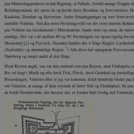
Navn
Navn
Ud
paa Mønstringspladsen en høj Bygning, et Pallads, hvortil mange Trapper f
Navn
D
Befalingsmænd, der spiste de og havde deres Residens og Soveværelser. De
cf_clearance
_cfuvid
Navn
Udbyde
Raadstue, Domhus og Skrivestue. Andre Smaabygninger og vore Soveværels
VISITOR_INFO1_LIVE
Go
VISITOR_PRIVACY_METAD
.y
nmstat
Siteim
indenfor Voldene. Ved den østre Fæstningsvold var det store murede Køkk
.danmar
paa Voldene laa Jærnkanoner i Murskaarene, baade store og smaa, de størs
NID
Go
pundige. Der var i alt mellem 80 og 90. Fæstningen var ogsaa rigelig fors
.g
CloudFront-
.h5p.c
Key-Pair-Id
Musketter
[13]
og Fyrværk. Desuden fandtes der 4 Slags Kugler: Lænkelodd
7
(Saxlodder) og almindelige Kugler.
) Alle disse her opregnede Forsvarsmi
YSC
Go
_gid
Google
.y
.danmar
Dansborg og meget andet af den Slags.
Hvad Kosten angik, saa var den omtrent som paa Rejsen, med Undtagelse af,
Ris vel kogt i Mælk og ofte fersk Fisk, Flæsk, fersk Gedekød og forskellige
h5pcomsession
danmark
Besætningen, Vinteren efter at jeg var kommen, holdt hundrede Geder paa
CloudFront-
.h5p.c
Signature
om Vinteren, at mange af dem styrtede af lutter Sult og Elendighed, thi p
de kolde Nordenvinde, der huserer der, er Jorden lidet frodig ved Vintertide
vuid
Vimeo.
.vimeo
CloudFront-
.h5p.c
Region
CloudFront-
.h5p.c
Policy
_ga_7J1SYH77RJ
.danmar