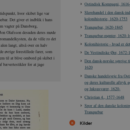
Ostindisk Kompagni, 1616
Slavehandel i den dansk-in
tidspunkt, hvor skibet lige var
kolonihistorie, 1620-1753
bar. Det giver et indblik i hans
som vagter på Dansborg,
Tranquebar, 1620-1845
v Jon Olafsson desuden deres møde
Tranquebar-mønter, 1620-
omandelkysten, da de ville ro det
Kolonihistorie - hvad er de
 alen langt, altså over en halv
de øvrige forestillede farer, som
De Vestindiske Øer, 1672-
em til at blive ombord på skibet i
Den dansk-norske sørejse t
 bævertestikler for at jage
1620
Danske handelsveje fra Osti
og deres kulturelle aftryk 
og luksusvarer, 1620-
Christian 4., 1577-1648
Spor af den danske kolonip
Tranquebar
Kilder