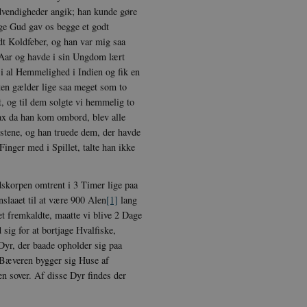
vendigheder angik; han kunde gøre
ige Gud gav os begge et godt
idt Koldfeber, og han var mig saa
 Aar og havde i sin Ungdom lært
i al Hemmelighed i Indien og fik en
hten gælder lige saa meget som to
, og til dem solgte vi hemmelig to
ax da han kom ombord, blev alle
stene, og han truede dem, der havde
inger med i Spillet, talte han ikke
ndskorpen omtrent i 3 Timer lige paa
nslaaet til at være 900 Alen
[1]
lang
t fremkaldte, maatte vi blive 2 Dage
 sig for at bortjage Hvalfiske,
Dyr, der baade opholder sig paa
. Bæveren bygger sig Huse af
n sover. Af disse Dyr findes der