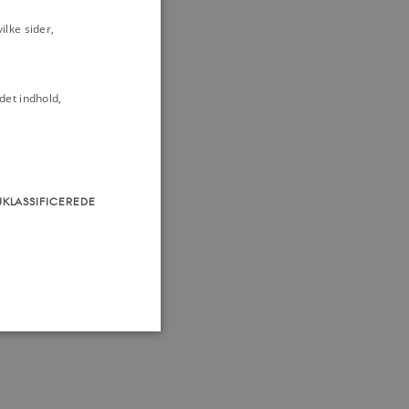
lke sider,
det indhold,
UKLASSIFICEREDE
som navigation mm.