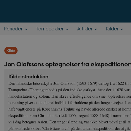
Perioder
Temapakker
Artikler
Kilder
Kilde
Jon Olafssons optegnelser fra ekspeditione
Kildeintroduktion:
Den islandske bøsseskytte Jon Olafsson (1593-1679) deltog fra 1622 til 1
Tranquebar (Tharangambadi) på den indiske østkyst, hvor der i 1620 var 
handelsstation og koloni. Han skrev efterfølgende om sine ”oplevelser so
beretning giver et detaljeret indblik i forholdene på den lange sørejse. J
haft vagttjeneste på Københavns Tøjhus og havde allerede ønsket at komm
ekspedition, som Christian 4. (født 1577, regent 1588-1648) i november 1
vi i dag betegner Asien. Den unge islænding var ikke blevet udvalgt til at 
påmønstrede skibet ’Christianshavn’ på den anden ekspedition, der afgik