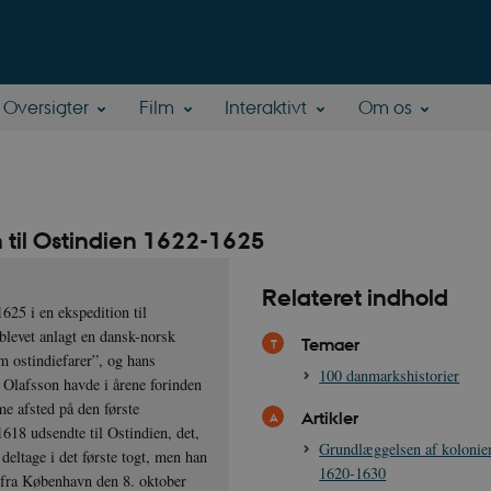
Oversigter
Film
Interaktivt
Om os
n til Ostindien 1622-1625
Relateret indhold
625 i en ekspedition til
blevet anlagt en dansk-norsk
Temaer
m ostindiefarer”, og hans
100 danmarkshistorier
on Olafsson havde i årene forinden
e afsted på den første
Artikler
618 udsendte til Ostindien, det,
Grundlæggelsen af kolonie
deltage i det første togt, men han
1620-1630
 fra København den 8. oktober