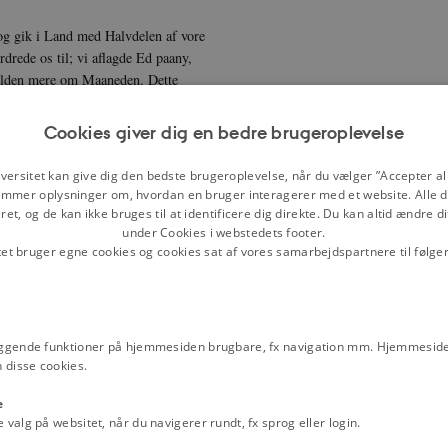
 og gik i Land med Halvdelen af vore
rede os til; vi aflagde Ed paany,
ylden mere om Maaneden. Dette
rs Lyd blev vi mønstrede og
en første Tid blev vi hver eneste Dag
Cookies giver dig en bedre brugeroplevelse
 til Vagt hver tredie Nat, idet vi
 dette fremmede Land og om at vise
versitet kan give dig den bedste brugeroplevelse, når du vælger ”Accepter all
mmer oplysninger om, hvordan en bruger interagerer med et website. Alle d
et, og de kan ikke bruges til at identificere dig direkte. Du kan altid ændre d
denne træde til Gevær i Orden og
under Cookies i webstedets footer.
 paa Kgl. Majestæt af Danmarks
tet bruger egne cookies og cookies sat af vores samarbejdspartnere til følge
lse.
 inddelte i Bakker, 7 i hver. Hver
ilsyn med, at alt gik ordentligt og
stningskommandoen fuld Myndighed,
ggende funktioner på hjemmesiden brugbare, fx navigation mm. Hjemmeside
k anvist min Stue og mine Folk, og
 disse cookies.
tander og blev forsynet med
e
ndkølere, hvori Vandet skulde
alg på websitet, når du navigerer rundt, fx sprog eller login.
e Køligheden. Der blev lejet gamle