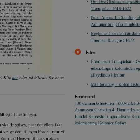
Om Ove Gieddes ekspeditio
Tranquebar 1618-1622
Peter Anker: En Samling a
Antiquer bragt fra Hindust
Reglement for den danske 
Thomas, 8. august 1672
Film
Fremmed i Tranquebar - O
udsendinge i kolonitiden og
af sydindisk kultur
V. Klik
her
eller på billedet for at se
Miniforedrag - Kolonihisto
Emneord
100 danmarkshistorier
1600-tallet
B
Asmussen
Christian 4.
Danmarks ud
dt op til fæstningen.
Handel
Kernestof imperialisme
Kern
kolonisering
Kolonier
Søfart
skulde spises, naar der ellers ikke
t sælge dem til egen Fordel, naar vi
) der med Hensyn til hans trofaste