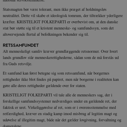
Statsmagten bør være tolerant, men ikke præget af holdningsløs
neutralitet. Dette vil skabe et ideologisk tomrum, der tiltrækker yderligere
kræfter. KRISTELIGT FOLKEPARTI er overbevist om, at den danske
stat bør støtte sig til et kristent menneske- og samfundssyn, som det
altovervejende flertal af befolkningen bekender sig til.
RETSSAMFUNDET
Alt menneskeligt samliv kræver grundlæggende retsnormer. Over hvert
lands grundlov står menneskerettighederne, sådan som de må forstås ud
fra Guds retsvilje.
Et samfund kan først betegne sig som retssamfund, når borgernes
rettigheder ikke blot findes på papiret, men når borgerne i realiteten kan
gøre alle deres rettigheder gældende over for staten.
KRISTELIGT FOLKEPARTI vil tale alle de menneskers sag, der i
forskellige samfundssystemer nedværdiges under en gældende ret, der
faktisk er uret. Virkeliggørelse af ret, som er i overensstemmelse med
retfærdighed, kræver en stadig kamp imod misbrug af legitim magt og
udøvelse af illegitim magt, både når det gælder lovgivning, forvaltning og
domstolene.