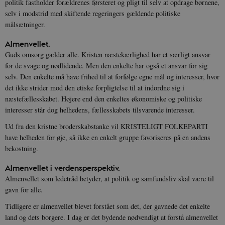
politik fastholder forældrenes førsteret og pligt til selv at opdrage børnene,
selv i modstrid med skiftende regeringers gældende politiske
målsætninger.
Almenvellet.
Guds omsorg gælder alle. Kristen næstekærlighed har et særligt ansvar
for de svage og nødlidende. Men den enkelte har også et ansvar for sig
selv. Den enkelte må have frihed til at forfølge egne mål og interesser, hvor
det ikke strider mod den etiske forpligtelse til at indordne sig i
næstefællesskabet. Højere end den enkeltes økonomiske og politiske
interesser står dog helhedens, fællesskabets tilsvarende interesser.
Ud fra den kristne broderskabstanke vil KRISTELIGT FOLKEPARTI
have helheden for øje, så ikke en enkelt gruppe favoriseres på en andens
bekostning.
Almenvellet
i
verdensperspektiv.
Almenvellet som ledetråd betyder, at politik og samfundsliv skal være til
gavn for alle.
Tidligere er almenvellet blevet forstået som det, der gavnede det enkelte
land og dets borgere. I dag er det bydende nødvendigt at forstå almenvellet