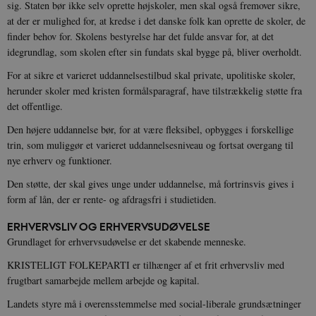
sig. Staten bør ikke selv oprette højskoler, men skal også fremover sikre,
at der er mulighed for, at kredse i det danske folk kan oprette de skoler, de
finder behov for. Skolens bestyrelse har det fulde ansvar for, at det
idegrundlag, som skolen efter sin fundats skal bygge på, bliver overholdt.
For at sikre et varieret uddannelsestilbud skal private, upolitiske skoler,
herunder skoler med kristen formålsparagraf, have tilstrækkelig støtte fra
det offentlige.
Den højere uddannelse bør, for at være fleksibel, opbygges i forskellige
trin, som muliggør et varieret uddannelsesniveau og fortsat overgang til
nye erhverv og funktioner.
Den støtte, der skal gives unge under uddannelse, må fortrinsvis gives i
form af lån, der er rente- og afdragsfri i studietiden.
ERHVERVSLIV OG ERHVERVSUDØVELSE
Grundlaget for erhvervsudøvelse er det skabende menneske.
KRISTELIGT FOLKEPARTI er tilhænger af et frit erhvervsliv med
frugtbart samarbejde mellem arbejde og kapital.
Landets styre må i overensstemmelse med social-liberale grundsætninger