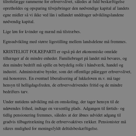
tilrettelægge rammerne for erhvervslivet, således at fuld beskæftigelse
opretholdes og opsparing tilvejebringer den nødvendige kapital af landets
egne midler så vi ikke ved lån i udlandet unddrager udviklingslandene
nødvendig kapital.
Lige løn for kvinder og mænd må tilstræbes.
Egnsudvikling med større ligestilling mellem landsdelene må fremmes.
KRISTELIGT FOLKEPARTI er også på det økonomiske område
tilhænger af de mindre enheder. Familiebruget på landet må bevares, og
den mindre bedrift må spille en betydelig rolle i håndværk, handel og
industri. Administrative byrder, som det offentlige pålægger erhvervslivet,
må honoreres. En eventuel liberalisering af lukkeloven m.v. må tage
hensyn til helligdagsfreden, de erhvervsdrivendes fritid og de mindre
bedrifters tarv.
Under nutidens udvikling må en omskoling, der tager hensyn til de
udøvendes frihed, indtage en væsentlig plads. Adgangen til førtids- og
tidlig pensionering fremmes, således at der åbnes udvidet adgang til
gradvis tilbagetrækning fra de erhvervsaktives rækker. Pensionister må
sikres mulighed for meningsfyldt deltidsbeskæftigelse.