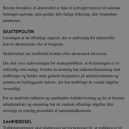
Kristen forståelse af almenvellet er ikke et kortsigtet hensyn til national
forbruger-egoisme, men gælder dels fattige folkeslag, dels fremtidens
mennesker.
SKATTEPOLITIK
Løsningen af de offentlige opgaver, der er nødvendig for almenvellet
kræver økonomiske ofre af borgerne.
Skattetrykket må imidlertid fordeles efter økonomisk bæreevne.
Det skal være målsætningen for skattepolitikken, at beskatningen er så
retfærdig som muligt, hvorfor en urimelig høj indkomstbeskatning skal
nedbringes og holdes nede gennem besparelser på administrationen og
gennem en forebyggende indsats, der kan nedbringe de sociale udgifter
væsentligt.
For at modvirke inflation og samfundets kollektivisering og for at fremme
arbejdsindsats og opsparing bør de samlede offentlige udgifter ikke
overstige en rimelig procentdel af nationalindkomsten.
SAMFÆRDSEL
Trafikinvesteringer skal planlægges ud fra hensynet til, at trafikken er til