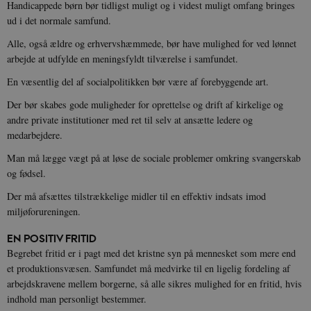
Handicappede børn bør tidligst muligt og i videst muligt omfang bringes
ud i det normale samfund.
Udbyder /
Navn
Udløb
Beskrivelse
Domæne
Udbyder /
Udbyder /
Navn
Navn
Udløb
Udløb
Beskrivelse
Besk
Alle, også ældre og erhvervshæmmede, bør have mulighed for ved lønnet
Domæne
Domæne
cf_clearance
1 år
Podbean
Cloudflare,
Navn
Udbyder / Domæne
Udløb
B
arbejde at udfylde en meningsfyldt tilværelse i samfundet.
VISITOR_INFO1_LIVE
_cfuvid
Inc.
.vimeo.com
6
Session
Denne cooki
Google LLC
.podbean.com
måneder
indstilles af 
.youtube.com
nmstat
1 år 1
D
Siteimprove A/S
En væsentlig del af socialpolitikken bør være af forebyggende art.
for at holde s
VISITOR_PRIVACY_METADATA
6
YouTube
måned
S
.danmarkshistorien.dk
brugerpræfer
måneder
.youtube.com
r
for Youtube-
d
Der bør skabes gode muligheder for oprettelse og drift af kirkelige og
videoer, der e
a
andre private institutioner med ret til selv at ansætte ledere og
indlejret i
h
websteder; d
b
medarbejdere.
også afgøre,
h
webstedsbes
t
Man må lægge vægt på at løse de sociale problemer omkring svangerskab
bruger den ny
gamle version
CloudFront-
.h5p.com
Session
A
og fødsel.
Youtube-
Key-Pair-Id
grænsefladen
Der må afsættes tilstrækkelige midler til en effektiv indsats imod
_gid
1 dag
D
Google LLC
NID
6
Denne cooki
Google LLC
miljøforureningen.
k
.danmarkshistorien.dk
måneder
indstilles af
.google.com
U
3 dage
DoubleClick 
D
EN POSITIV FRITID
ejes af Google
e
at hjælpe med
f
Begrebet fritid er i pagt med det kristne syn på mennesket som mere end
oprette en pro
i
et produktionsvæsen. Samfundet må medvirke til en ligelig fordeling af
dine interess
t
vise dig relev
D
arbejdskravene mellem borgerne, så alle sikres mulighed for en fritid, hvis
annoncer på 
o
websteder.
indhold man personligt bestemmer.
v
s