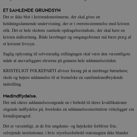
ET SAMLENDE GRUNDSYN
Det er ikke blot i kristendomstimerne, der skal gives en
holdningsdannende undervisning, der er i overensstemmelse med kristen
etik. Det er hele skolens samlede opdragelsesindsats, der skal have en
kristen målsætning. Både lærebøger og omgangsformer må bære præg af
et kristent livssyn.
Saglig oplysning til selvstændig stillingtagen skal være den væsentligste
måde at ansvarliggøre eleverne på gennem hele uddannelsestiden.
KRISTELIGT FOLKEPARTI afviser forsøg på at misbruge børnehave,
skole og højere uddannelse til at fremelske en samfundsnedbrydende
indstilling.
Medindflydelse.
Der må sikres uddannelsessøgende en i forhold til deres kvalifikationer
stigende indflydelse på, hvorledes en uddannelsesinstitution virkeliggør sin
formålsparagraf.
Det er væsentligt, at de frie ungdoms- og højskoler forbliver frie,
selvejende institutioner, i hvis styrelsesforhold statsmagten ikke blander