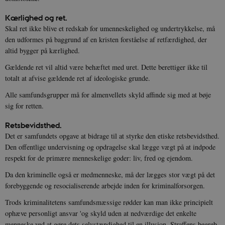
Kærlighed og ret.
Skal ret ikke blive et redskab for umenneskelighed og undertrykkelse, må
den udformes på baggrund af en kristen forståelse af retfærdighed, der
altid bygger på kærlighed.
Gældende ret vil altid være behæftet med uret. Dette berettiger ikke til
totalt at afvise gældende ret af ideologiske grunde.
Alle samfundsgrupper må for almenvellets skyld affinde sig med at bøje
sig for retten.
Retsbevidsthed
.
Det er samfundets opgave at bidrage til at styrke den etiske retsbevidsthed.
Den offentlige undervisning og opdragelse skal lægge vægt på at indpode
respekt for de primære menneskelige goder: liv, fred og ejendom.
Da den kriminelle også er medmenneske, må der lægges stor vægt på det
forebyggende og resocialiserende arbejde inden for kriminalforsorgen.
Trods kriminalitetens samfundsmæssige rødder kan man ikke principielt
ophæve personligt ansvar 'og skyld uden at nedværdige det enkelte
menneske ved at gøre dets selvstændighed til en illusion. Straffens begreb,