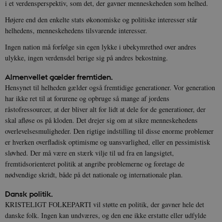
i et verdensperspektiv, som det, der gavner menneskeheden som helhed.
Højere end den enkelte stats økonomiske og politiske interesser står
helhedens, menneskehedens tilsvarende interesser.
Ingen nation må forfølge sin egen lykke i ubekymrethed over andres
ulykke, ingen verdensdel berige sig på andres bekostning.
Almenvellet gælder fremtiden.
Hensynet til helheden gælder også fremtidige generationer. Vor generation
har ikke ret til at forurene og opbruge så mange af jordens
råstofressourcer, at der bliver alt for lidt at dele for de generationer, der
skal afløse os på kloden. Det drejer sig om at sikre menneskehedens
overlevelsesmuligheder. Den rigtige indstilling til disse enorme problemer
er hverken overfladisk optimisme og uansvarlighed, eller en pessimistisk
sløvhed. Der må være en stærk vilje til ud fra en langsigtet,
fremtidsorienteret politik at angribe problemerne og foretage de
nødvendige skridt, både på det nationale og internationale plan.
Dansk politik.
KRISTELIGT FOLKEPARTI vil støtte en politik, der gavner hele det
danske folk. Ingen kan undværes, og den ene ikke erstatte eller udfylde