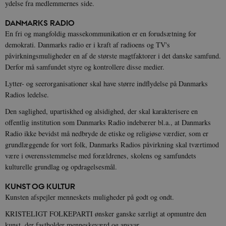
i
ydelse fra medlemmernes side.
i
s
DANMARKS RADIO
s
b
En fri og mangfoldig massekommunikation er en forudsætning for
s
demokrati. Danmarks radio er i kraft af radioens og TV's
k
a
påvirkningsmuligheder en af de største magtfaktorer i det danske samfund.
h
Derfor må samfundet styre og kontrollere disse medier.
CloudFront-
.h5p.com
Session
A
Created-At
Lytter- og seerorganisationer skal have større indflydelse på Danmarks
Radios ledelse.
_gat_UA-
.danmarkshistorien.dk
58
T
8822943-1
sekunder
c
A
Den saglighed, upartiskhed og alsidighed, der skal karakterisere en
p
offentlig institution som Danmarks Radio indebærer bl.a., at Danmarks
n
u
Radio ikke bevidst må nedbryde de etiske og religiøse værdier, som er
n
grundlæggende for vort folk, Danmarks Radios påvirkning skal tværtimod
o
I
være i overensstemmelse med forældrenes, skolens og samfundets
_
u
kulturelle grundlag og opdragelsesmål.
a
r
KUNST OG KULTUR
h
w
Kunsten afspejler menneskets muligheder på godt og ondt.
KRISTELIGT FOLKEPARTI ønsker ganske særligt at opmuntre den
kunst, der fastholder menneskeværd og ansvar.