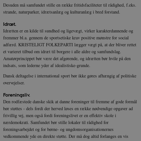
YSC
Session
Denne cooki
Google LLC
Desuden må samfundet stille en række fritidsfaciliteter til rådighed, f.eks.
indstilles af
.youtube.com
h5pcomsession
danmarkshistoriendk.h5p.com
1 dag
A
strande, naturparker, idrætsanlæg og kulturanlæg i bred forstand.
YouTube til a
visninger af
CloudFront-
.h5p.com
Session
A
indlejrede vi
Signature
Idræt.
Idrætten er en kilde til sundhed og ligevægt, virker karakterdannende og
vuid
1 år 1
D
Vimeo.com Inc.
måned
V
.vimeo.com
fremmer bl.a. gennem de sportsetiske krav positive mønstre for social
p
adfærd. KRISTELIGT FOLKEPARTI lægger vægt på, at der bliver rettet
CloudFront-
.h5p.com
Session
A
et varieret tilbud om idræt til borgere i alle aldre og samfundslag.
Region
Amatørprincippet bør være det afgørende, og idrætten bør hvile på den
CloudFront-
.h5p.com
Session
A
indsats, som lederne yder af idealistiske-grunde.
Policy
Dansk deltagelse i international sport bør ikke gøres afhængig af politiske
_ga_7J1SYH77RJ
.danmarkshistorien.dk
1 år 1
G
måned
overvejelser.
_ga
1 år 1
D
Google LLC
måned
k
.danmarkshistorien.dk
Foreningsliv.
U
Den rodfæstede danske skik at danne foreninger til fremme af gode formål
s
i
bør støttes - dels fordi der herved løses en række nødvendige opgaver ad
a
frivillig vej, men også fordi foreningslivet er en effektiv skole i
a
c
nærdemokrati. Samfundet bør stille lokaler til rådighed for
s
foreningsarbejdet og for børne- og ungdomsorganisationernes
b
e
vedkommende yde en direkte støtte. Der må dog altid forlanges en vis
n