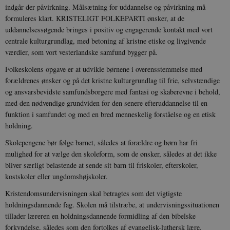
indgår der påvirkning. Målsætning for uddannelse og påvirkning må
formuleres klart. KRISTELIGT FOLKEPARTI ønsker, at de
uddannelsessøgende bringes i positiv og engagerende kontakt med vort
centrale kulturgrundlag, med betoning af kristne etiske og livgivende
værdier, som vort vesterlandske samfund bygger på.
Folkeskolens opgave er at udvikle børnene i overensstemmelse med
forældrenes ønsker og på det kristne kulturgrundlag til frie, selvstændige
og ansvarsbevidste samfundsborgere med fantasi og skaberevne i behold,
med den nødvendige grundviden for den senere efteruddannelse til en
funktion i samfundet og med en bred menneskelig forståelse og en etisk
holdning.
Skolepengene bør følge barnet, således at forældre og børn har fri
mulighed for at vælge den skoleform, som de ønsker, således at det ikke
bliver særligt belastende at sende sit barn til friskoler, efterskoler,
kostskoler eller ungdomshøjskoler.
Kristendomsundervisningen skal betragtes som det vigtigste
holdningsdannende fag. Skolen må tilstræbe, at undervisningssituationen
tillader læreren en holdningsdannende formidling af den bibelske
forkyndelse, således som den fortolkes af evangelisk-luthersk lære.