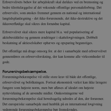
Erhvervslivets behov for arbejdskraft skal dækkes ved en bremsning og
bedre tilrettelæggelse af det voksende offentlige personaleforbrug. Det
erhvervsliv, som ønskes fremmet gennem en national og international
langtidsplanlægning - det ikke-forurenende, det ikke-destruktive og det
ikkeoverflødige skal sikres den fornødne kapital.
Erhvervslivet skal sikres mere kapital bl.a. ved popularisering af
aktiebesiddelse og gennem ændringer i skattelovgivningen. Dobbelt
beskatning af aktieselskaber ophæves og opsparing begunstiges.
Det offentlige må drage omsorg for. at der i samarbejde med erhvervslivet
gennemføres en erhvervsforskning, der kan komme alle virksomheder til
gode.
Forureningsbekæmpelse.
Forureningsbekæmpelse vil stille store krav til både det offentlige,
erhvervslivet og befolkningen. Fortsat økonomisk vækst kan ikke længere
fungere som højeste norm, men bør afløses af idealet om højeste
nyttevirkning af de anvendte midler. Omkostningerne ved
forureningsbekæmpelse skal hovedsagelig udredes af den, der forurener.
Det europæiske samarbejde med henblik på en international lovgivning
vedrørende forureningsbekæmpelse bør fremskyndes.