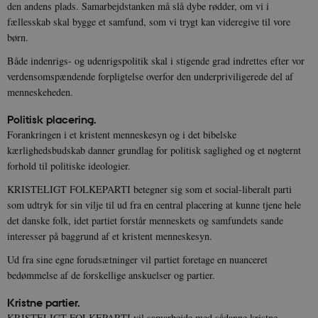
den andens plads. Samarbejdstanken må slå dybe rødder, om vi i
fællesskab skal bygge et samfund, som vi trygt kan videregive til vore
børn.
Både indenrigs- og udenrigspolitik skal i stigende grad indrettes efter vor
verdensomspændende forpligtelse overfor den underpriviligerede del af
menneskeheden.
Politisk placering.
Forankringen i et kristent menneskesyn og i det bibelske
kærlighedsbudskab danner grundlag for politisk saglighed og et nøgternt
forhold til politiske ideologier.
KRISTELIGT FOLKEPARTI betegner sig som et social-liberalt parti
som udtryk for sin vilje til ud fra en central placering at kunne tjene hele
det danske folk, idet partiet forstår menneskets og samfundets sande
interesser på baggrund af et kristent menneskesyn.
Ud fra sine egne forudsætninger vil partiet foretage en nuanceret
bedømmelse af de forskellige anskuelser og partier.
Kristne partier.
KRISTELIGT FOLKEPARTI vil samarbejde med sådanne kristne,