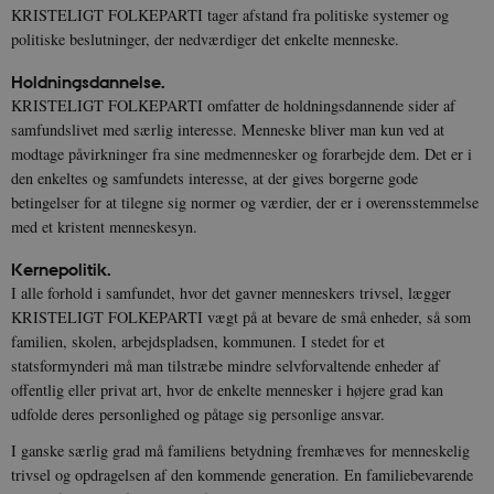
KRISTELIGT FOLKEPARTI tager afstand fra politiske systemer og
politiske beslutninger, der nedværdiger det enkelte menneske.
Holdningsdannelse.
KRISTELIGT FOLKEPARTI omfatter de holdningsdannende sider af
samfundslivet med særlig interesse. Menneske bliver man kun ved at
modtage påvirkninger fra sine medmennesker og forarbejde dem. Det er i
den enkeltes og samfundets interesse, at der gives borgerne gode
betingelser for at tilegne sig normer og værdier, der er i overensstemmelse
med et kristent menneskesyn.
Kernepolitik.
I alle forhold i samfundet, hvor det gavner menneskers trivsel, lægger
KRISTELIGT FOLKEPARTI vægt på at bevare de små enheder, så som
familien, skolen, arbejdspladsen, kommunen. I stedet for et
statsformynderi må man tilstræbe mindre selvforvaltende enheder af
offentlig eller privat art, hvor de enkelte mennesker i højere grad kan
udfolde deres personlighed og påtage sig personlige ansvar.
I ganske særlig grad må familiens betydning fremhæves for menneskelig
trivsel og opdragelsen af den kommende generation. En familiebevarende