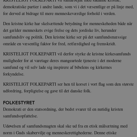
demokratiske partier i andre lande, som vi i det væsentlige er på linje med,
for derved at bidrage til mere menneskeværdige forhold i verden.
Den kristne kirke har skelsættende betydning for menneskeheden både når
det gælder menneskets evige frelse og dets jordiske liv, herunder
samfundsliv og politik. Den kristne kirke ser på det samfundsmæssige
område en væsentlig faktor for fred, retfærdighed og fremskridt.
KRISTELIGT FOLKEPARTI vil derfor styrke de kristne kirkesamfunds
muligheder for at varetage deres mangeartede tjeneste i det moderne
samfund og vil selv lade sig inspirere af bibelens og kirkernes
forkyndelse.
KRISTELIGT FOLKEPARTI ser hen til korset i vort flag som den største
udfordring, forpligtelse og gave til det danske folk.
FOLKESTYRET
Demokrati er den statsordning, der bedst svarer til en nutidig kristen
samfundsopfattelse.
Udøvelsen af samfundsmagten skal ske ud fra en etisk målsætning med
norm i Guds skabervilje og menneskerettighederne. Denne etiske