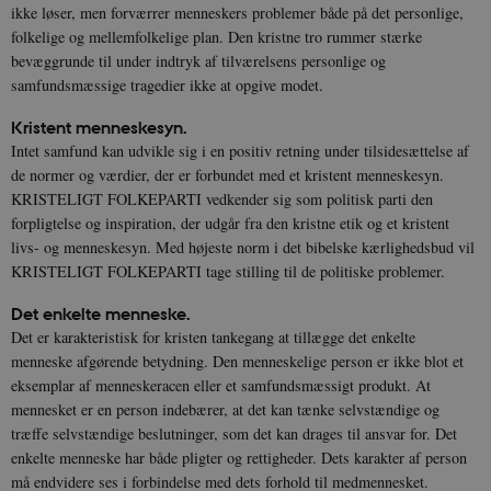
ikke løser, men forværrer menneskers problemer både på det personlige,
folkelige og mellemfolkelige plan. Den kristne tro rummer stærke
bevæggrunde til under indtryk af tilværelsens personlige og
samfundsmæssige tragedier ikke at opgive modet.
Kristent menneskesyn.
Intet samfund kan udvikle sig i en positiv retning under tilsidesættelse af
de normer og værdier, der er forbundet med et kristent menneskesyn.
KRISTELIGT FOLKEPARTI vedkender sig som politisk parti den
forpligtelse og inspiration, der udgår fra den kristne etik og et kristent
livs- og menneskesyn. Med højeste norm i det bibelske kærlighedsbud vil
KRISTELIGT FOLKEPARTI tage stilling til de politiske problemer.
Det enkelte menneske.
Det er karakteristisk for kristen tankegang at tillægge det enkelte
menneske afgørende betydning. Den menneskelige person er ikke blot et
eksemplar af menneskeracen eller et samfundsmæssigt produkt. At
mennesket er en person indebærer, at det kan tænke selvstændige og
træffe selvstændige beslutninger, som det kan drages til ansvar for. Det
enkelte menneske har både pligter og rettigheder. Dets karakter af person
må endvidere ses i forbindelse med dets forhold til medmennesket.