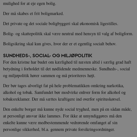
mulighed for at eje egen bolig.
Der må skabes et frit boligmarked.
Det private og det sociale boligbyggeri skal økonomisk ligestilles.
Bolig- og skattepolitik skal være neutral med hensyn til valg af boligform.
Boligsikring skal kun gives, hvor der er et egentlig socialt behov.
XSRF-TOKEN
danmarkshistoriendk.h5p.com
1 dag
SUNDHEDS-, SOCIAL- OG MILJØPOLITIK
For den kristne har budet om kærlighed til næsten altid i særlig grad haft
betydning i forholdet til det nødlidende medmenneske. Sundheds-, social
og miljøpolitik hører sammen og må prioriteres højt.
__cf_bm
30
Cloudflare Inc.
Der bør tages alvorligt fat på hele problematikken omkring narkotika,
minutte
.vimeo.com
alkohol og tobak. Samfundet bør modvirke enhver form for alkohol og
tobaksreklamer. Der må sættes kraftigere ind overfor spirituskørsel.
Den enkelte borger må kunne nyde social tryghed, men på en sådan måde,
at personligt ansvar ikke lammes. For ikke at umyndiggøres må den
enkelte kunne være medbestemmende vedrørende omfanget af sin
personlige sikkerhed, bl.a. gennem private forsikringsordninger.