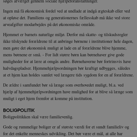
søges afværget gennem sociale hjælpeforanstaltninger.
sp_t
1 år
Spotify Inc.
Ingen må få økonomisk fordel ved at undlade at indgå ægteskab eller ved
.spotify.com
at opløse det. Familiens og generationernes fællesskab må ikke ved store
arveafgifter modarbejdes på det økonomiske område.
Hjemmet er barnets naturlige miljø. Derfor må skatte- og tilskudsregler
ikke tilskynde forældrene til at anbringe børnene i institutioner hele dagen,
men gøre det økonomisk muligt at lade en af forældrene blive hjemme,
sp_landing
1 dag
Spotify Inc.
.spotify.com
mens børnene er små. - For lidt større børn kan børnehaver give gode
muligheder for at lære at omgås andre. Børnehaverne bør fortrinsvis have
halvdagspladser. Hjemmehjælpsordningen bør kraftigt udbygges, således
at et hjem kan holdes samlet ved længere tids sygdom for en af forældrene.
De ældre i samfundet bør så længe som overhovedet muligt, bl.a. ved
JSESSIONID
Session
Oracle Corporation
hjælp af hjemmehjælpsordningen have mulighed for at blive så længe som
.nr-data.net
muligt i eget hjem fremfor at komme på institution.
BOLIGPOLITIK
Boligpolitikken skal være familievenlig.
Gode og rummelige boliger er af største værdi for et sundt familieliv og
CookieScriptConsent
1 år
CookieScript
for det enkelte menneskes udvikling. Det bør være et mål, at alle har
danmarkshistorien.dk