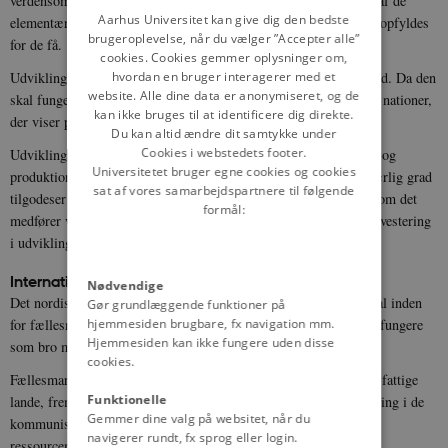
verdensomspændende økonomisk omprioritering til opfyldelsen af de
DANISH
Aarhus Universitet kan give dig den bedste
elementære behov for alle mennesker før yderligere luksusbehov opfyldes
brugeroplevelse, når du vælger ”Accepter alle”
for de få.
cookies. Cookies gemmer oplysninger om,
Udviklingsbistanden bør ske både som tosidig og flersidig bistand. Da den
hvordan en bruger interagerer med et
website. Alle dine data er anonymiseret, og de
skal fungere som hjælp til selvhjælp, bør den fortrinsvis ydes til nationer,
kan ikke bruges til at identificere dig direkte.
der viser politisk vilje til at hjælpe sig selv.
Du kan altid ændre dit samtykke under
Cookies i webstedets footer.
Udviklingsbistanden må bl.a. omfatte et udstrakt handelspolitisk og
Universitetet bruger egne cookies og cookies
produktionsmæssigt samarbejde med udviklingslandene, der i særlig grad
sat af vores samarbejdspartnere til følgende
tilgodeser udviklingslandenes interesser. Dette gælder også, selvom det
formål:
medfører visse omlægninger af dansk erhvervsliv. Den private investering
i udviklingslandene søges fremmet.
Internationalt samarbejde.
Nødvendige
Det nordiske samarbejde skal bevares og udbygges. Danmark skal inden
Gør grundlæggende funktioner på
for fællesmarkedet tale de øvrige nordiske landes sag og således fungere
hjemmesiden brugbare, fx navigation mm.
Hjemmesiden kan ikke fungere uden disse
som bro mellem Norden og det øvrige Europa.
cookies.
Fællesmarkedet skal bruges til at udligne kløften mellem rige og fattige
Funktionelle
lande, fremme det europæiske samarbejde, støtte en bedre udvikling i de
Gemmer dine valg på websitet, når du
kommunistiske stater i Europa, samt bekæmpe forurening og
navigerer rundt, fx sprog eller login.
ressourcemisbrug.