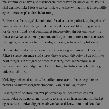
målsætning er at give alle statsborgere medansvar for almenvellet. Politik
skal derimod ikke i første række tilsigte at erhverve magt til at tilfredsstille
egne interesser på andres bekostning.
Enhver statsform, også demokratiet, forudsætter en politisk opdragelse af
kommende samfundsborgere, der sætter dem i stand til at fungere inden
for dette samfund. Skal demokratiet fungere efter sin bestemmelse, må
folket erhverve selvstændig dømmekraft og en høj politisk moral, baseret
på pligt og ansvarsfølelse, retfærdighedssans, solidaritet og tolerance.
Demokratiet hviler på den enkeltes medleven og medansvar. Derfor må
folket i stedse stigende grad sikres direkte medindflydelse på de politiske
beslutninger. En vidtgående decentralisering med gennemførelse af
nærdemokrati er en afgørende forudsætning for folkestyrets beståen og
videre udvikling.
Virkeliggørelsen af almenvellet stiller store krav til både de politiske
partiers og interesseorganisationernes valg af mål og midler.
Løsningen af de store opgaver på verdensplan, der kræver et nært
samarbejde og samordning, virkeliggørelse af en international solidaritet
og retsorden, nødvendiggør en afsvækkelse af kravet om uindskrænket
national selvbestemmelse.