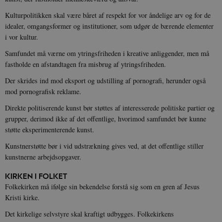
Kulturpolitikken skal være båret af respekt for vor åndelige arv og for de
idealer, omgangsformer og institutioner, som udgør de bærende elementer
i vor kultur.
Samfundet må værne om ytringsfriheden i kreative anliggender, men må
fastholde en afstandtagen fra misbrug af ytringsfriheden.
Der skrides ind mod eksport og udstilling af pornografi, herunder også
mod pornografisk reklame.
Direkte politiserende kunst bør støttes af interesserede politiske partier og
grupper, derimod ikke af det offentlige, hvorimod samfundet bør kunne
støtte eksperimenterende kunst.
Kunstnerstøtte bør i vid udstrækning gives ved, at det offentlige stiller
kunstnerne arbejdsopgaver.
KIRKEN I FOLKET
Folkekirken må ifølge sin bekendelse forstå sig som en gren af Jesus
Kristi kirke.
Det kirkelige selvstyre skal kraftigt udbygges. Folkekirkens