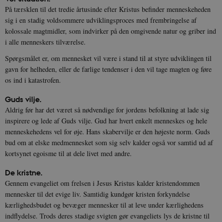
På tærsklen til det tredie årtusinde efter Kristus befinder menneskeheden
sig i en stadig voldsommere udviklingsproces med frembringelse af
kolossale magtmidler, som indvirker på den omgivende natur og griber ind
i alle menneskers tilværelse.
Spørgsmålet er, om mennesket vil være i stand til at styre udviklingen til
gavn for helheden, eller de farlige tendenser i den vil tage magten og føre
os ind i katastrofen.
Guds vilje.
Aldrig før har det været så nødvendige for jordens befolkning at lade sig
inspirere og lede af Guds vilje. Gud har hvert enkelt menneskes og hele
menneskehedens vel for øje. Hans skabervilje er den højeste norm. Guds
bud om at elske medmennesket som sig selv kalder også vor samtid ud af
kortsynet egoisme til at dele livet med andre.
De kristne.
Gennem evangeliet om frelsen i Jesus Kristus kalder kristendommen
mennesker til det evige liv. Samtidig kundgør kristen forkyndelse
kærlighedsbudet og bevæger mennesker til at leve under kærlighedens
indflydelse. Trods deres stadige svigten gør evangeliets lys de kristne til