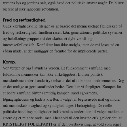
verdens lys og jordens salt, også hvad det politiske ansvar angår. De bliver
bærere af kærlighedens revolution.
Fred og retfærdighed.
Guds kærlighedsvilje tilsiger os at basere det menneskelige fællesskab på
fred og retfærdighed. Imellem racer, køn, generationer, politiske systemer
og befolkningsgrupper må der skabes et dybt værdi- og
interessefællesskab. Konflikter kan ikke undgås, men de må løses på en
sådan måde, at det muliggør en fremtid for de implicerede parter.
Kamp
.
Vor verden er også syndens verden. Et fuldkomment samfund med
fuldkomne mennesker kan ikke virkeliggøres. Enhver politisk
messianisme ender i undertrykkelse af det ufuldkomne medmenneske. Dog
er det mulige at gøre samfundet bedre. Dertil er vi forpligtet. Kampen for
et bedre samfund bliver samtidig kampen imod egoismens,
løgnagtighedens og hadets kræfter. I valget af begrænsede mål og midler
må menneskets svaghed og syndighed tages i betragtning. De reelle
politiske handlingsmuligheder indskrænkes undertiden til valget mellem et
større og et mindre onde, men i henhold til den kristne etik gælder det, at
KRISTELIGT FOLKEPARTI er af den overbevisning, at vold som regel