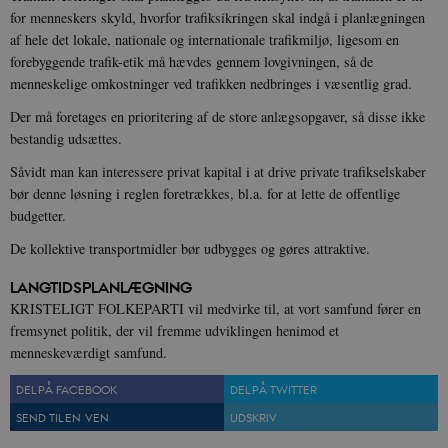
for menneskers skyld, hvorfor trafiksikringen skal indgå i planlægningen
af hele det lokale, nationale og internationale trafikmiljø, ligesom en
forebyggende trafik-etik må hævdes gennem lovgivningen, så de
menneskelige omkostninger ved trafikken nedbringes i væsentlig grad.
Der må foretages en prioritering af de store anlægsopgaver, så disse ikke
bestandig udsættes.
Såvidt man kan interessere privat kapital i at drive private trafikselskaber
bør denne løsning i reglen foretrækkes, bl.a. for at lette de offentlige
budgetter.
De kollektive transportmidler bør udbygges og gøres attraktive.
LANGTIDSPLANLÆGNING
KRISTELIGT FOLKEPARTI vil medvirke til, at vort samfund fører en
fremsynet politik, der vil fremme udviklingen henimod et
menneskeværdigt samfund.
DEL PÅ FACEBOOK
DEL PÅ TWITTER
SEND TIL EN VEN
UDSKRIV