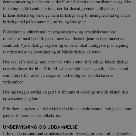
demokratisering indebærer, at det bliver folkekirkens medlemmer, og ikke
folketing og kirkeministerium, der får den afgørende indflydelse på
kirkens ledelse og virke gennem kirkelige valg til menighedsråd og andre
kirkelige råd på kommunalt, stifts- og landsplan.
Folkekirkens udtryksmidler, organisations- og arbejdsformer bør
reformeres med henblik på en mere kvalificeret tjeneste i det moderne
samfund. Nye kirkelige organer og embeder skal muliggøre planlægning,
iværksættelse og koordinering af folkekirkelige aktivitet.
Der skal af kirkelige midler kunne ydes støtte til frivillige folkekirkelige
organisationer for bl.a. Ydre Mission, religionspædagogik, eller diakoni
som udtryk for, at de varetager en nødvendig del af folkekirkens
virksomhed.
Der må lægges særlig vægt på at fremme et kirkeligt arbejde blandt den
opvoksende ungdom.
Frikirkerne og den katolske kirke skal kunne nyde samme rettigheder, som
gælder for den danske folkekirke.
UNDERVISNING OG UDDANNELSE
I det moderne samfund er uddannelse en livsvarig proces. I al uddannelse