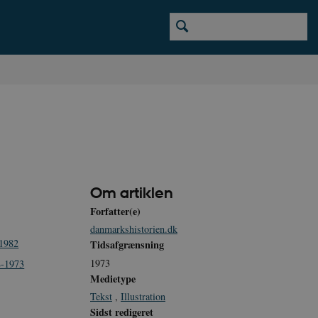
Om artiklen
Forfatter(e)
danmarkshistorien.dk
-1982
Tidsafgrænsning
1973
8-1973
Medietype
Tekst
,
Illustration
Sidst redigeret