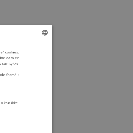
ENGLISH
e” cookies.
ine data er
DANISH
it samtykke
nde formål:
n kan ikke