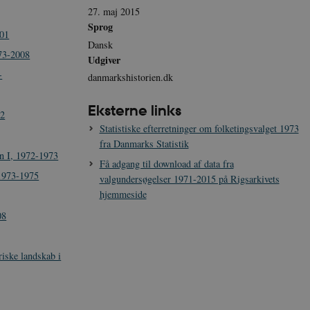
27. maj 2015
Sprog
001
Dansk
73-2008
Udgiver
-
danmarkshistorien.dk
Eksterne links
02
Statistiske efterretninger om folketingsvalget 1973
fra Danmarks Statistik
n I, 1972-1973
Få adgang til download af data fra
 1973-1975
valgundersøgelser 1971-2015 på Rigsarkivets
hjemmeside
08
riske landskab i