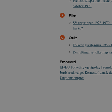
Fremskridtspartiets første 
oktober 1973
Film
SV-regeringen 1978-1979 -
fiasko?
Quiz
Folketingsvalgsquiz 1968-
Den ultimative folketingsva
Emneord
EF/EU
Folketing og rigsdag
Fremskr
Jordskredsvalget
Kernestof dansk d
Ungdomsoprøret