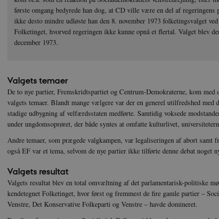
første omgang bedyrede han dog, at CD ville være en del af regeringens
ikke desto mindre udløste han den 8. november 1973 folketingsvalget ved 
Folketinget, hvorved regeringen ikke kunne opnå et flertal. Valget blev der
december 1973.
Valgets temaer
De to nye partier, Fremskridtspartiet og Centrum-Demokraterne, kom med d
valgets temaer. Blandt mange vælgere var der en generel utilfredshed med d
stadige udbygning af velfærdsstaten medførte. Samtidig voksede modstande
under ungdomsoprøret, der både syntes at omfatte kulturlivet, universiteterne
Andre temaer, som prægede valgkampen, var legaliseringen af abort samt fr
også EF var et tema, selvom de nye partier ikke tilførte denne debat noget n
Valgets resultat
Valgets resultat blev en total omvæltning af det parlamentarisk-politiske m
kendetegnet Folketinget, hvor først og fremmest de fire gamle partier – Soc
Venstre, Det Konservative Folkeparti og Venstre – havde domineret.