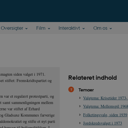
Oversigter
Film
Interaktivt
Om os
smagten siden valget i 1971.
Relateret indhold
et stiftet: Fremskridtspartiet og
.
Temaer
 var et regulært protestparti, og
Valgtema: Krisetider 1973
emet samt sammenligningen mellem
Valgtema: Mellemspil 196
e var stiftet af Erhard
Folketingsvalg, siden 1939
t og Gladsaxe Kommunes farverige
demokratiet og stifte et nyt parti
Jordskredsvalget i 1973
d hensyn til boligpolitikken. I