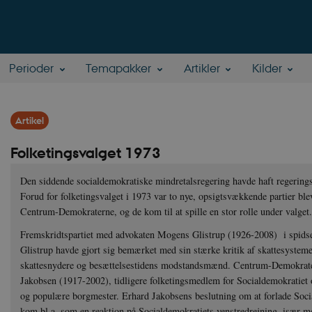
Perioder
Temapakker
Artikler
Kilder
Artikel
Folketingsvalget 1973
Den siddende socialdemokratiske mindretalsregering havde haft regering
Forud for folketingsvalget i 1973 var to nye, opsigtsvækkende partier blev
Centrum-Demokraterne, og de kom til at spille en stor rolle under valget
Fremskridtspartiet med advokaten Mogens Glistrup (1926-2008) i spidsen
Glistrup havde gjort sig bemærket med sin stærke kritik af skattesyst
skattesnydere og besættelsestidens modstandsmænd. Centrum-Demokratern
Jakobsen (1917-2002), tidligere folketingsmedlem for Socialdemokratie
og populære borgmester. Erhard Jakobsens beslutning om at forlade Social
kom bl.a. som en reaktion på Socialdemokratiets venstredrejning, især me