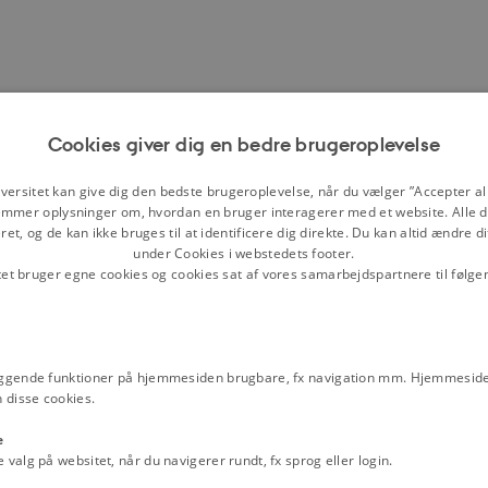
dretalsregering med CD, KF, K og RV
Cookies giver dig en bedre brugeroplevelse
versitet kan give dig den bedste brugeroplevelse, når du vælger ”Accepter all
tingsvalget i 1973. Resultatet af
mmer oplysninger om, hvordan en bruger interagerer med et website. Alle d
rne. Kilde:
Danmarks Statistik
et, og de kan ikke bruges til at identificere dig direkte. Du kan altid ændre d
under Cookies i webstedets footer.
tet bruger egne cookies og cookies sat af vores samarbejdspartnere til følge
I FORHOLD TIL
FOLKETINGSVALGET I
1971
PCT. AF
ggende funktioner på hjemmesiden brugbare, fx navigation mm. Hjemmeside
T. AF
MANDATER
MANDATER
STEMMER
 disse cookies.
EMMETAL
1971
1971
e
alg på websitet, når du navigerer rundt, fx sprog eller login.
,65%
46
-24
-11,62%