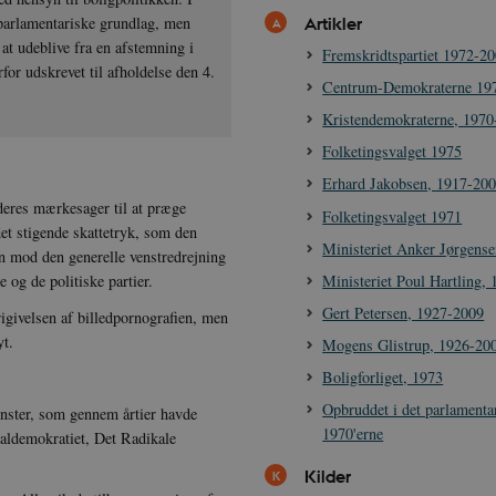
Artikler
 parlamentariske grundlag, men
at udeblive fra en afstemning i
Fremskridtspartiet 1972-2
for udskrevet til afholdelse den 4.
Centrum-Demokraterne 19
Kristendemokraterne, 1970
Folketingsvalget 1975
Erhard Jakobsen, 1917-20
eres mærkesager til at præge
Folketingsvalget 1971
et stigende skattetryk, som den
Ministeriet Anker Jørgense
n mod den generelle venstredrejning
Ministeriet Poul Hartling,
 og de politiske partier.
Gert Petersen, 1927-2009
igivelsen af billedpornografien, men
yt.
Mogens Glistrup, 1926-20
Boligforliget, 1973
Opbruddet i det parlamenta
ønster, som gennem årtier havde
1970'erne
ialdemokratiet, Det Radikale
Kilder