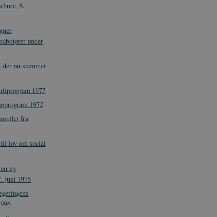
chure, 6.
gner
sabotører under
, der nu stemmer
rtiprogram 1977
ncipprogram 1972
pamflet fra
til lov om social
 en ny
7. juni 1975
egeringens
1996