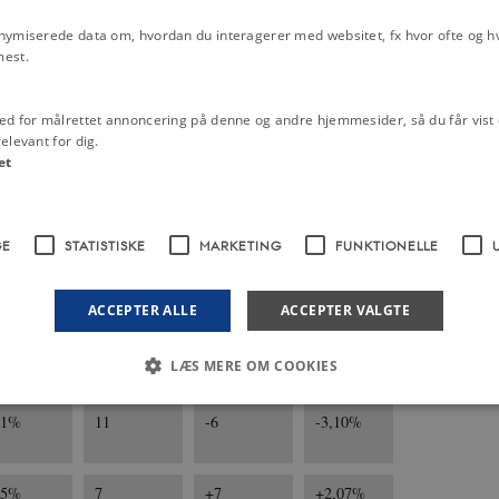
nymiserede data om, hvordan du interagerer med websitet, fx hvor ofte og hvi
,24%
20
-7
-3,10%
mest.
ed for målrettet annoncering på denne og andre hjemmesider, så du får vist 
15%
16
-15
-7,54%
elevant for dig.
et
,26%
22
-8
-3,38%
GE
STATISTISKE
MARKETING
FUNKTIONELLE
,89%
28
-
-
ACCEPTER ALLE
ACCEPTER VALGTE
76%
14
-
-
LÆS MERE OM COOKIES
01%
11
-6
-3,10%
Nødvendige
Statistiske
Marketing
Funktionelle
Uklassificerede
05%
7
+7
+2,07%
 med at gøre hjemmesiden brugbar ved at aktivere nogle grundlæggende funktioner 