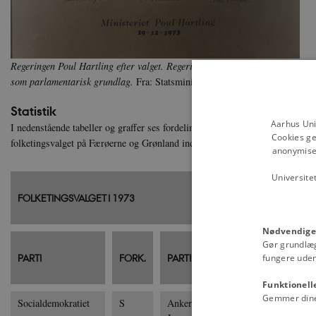
Regeringen Poul Hartling efter valget. Regeringen var en ren Venstre min
som parlamentarisk grundlag.
Fra: Statsministeriet
Statistik
Aarhus Uni
I nedenstående tabeller og graffer ses fordelingen af stemmer m.v. ved folke
Cookies ge
folketingsvalget på Færøerne og Grønland indgår ikke i tabellen eller grafe
anonymiser
Universite
FOLKETINGSVALGET I 1973
Nødvendige
Gør grundlæ
PC
PARTI
FORK.
PARTILEDER
STEMMER
fungere uden
ST
Funktionell
Gemmer dine v
Socialdemokratiet
S
Anker
783.145
25