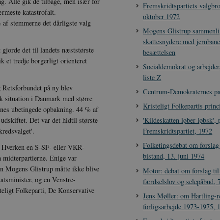
lag. Alle gik de tilbage, men især for
Fremskridtspartiets valgbro
rmeste katastrofalt.
oktober 1972
 af stemmerne det dårligste valg
Mogens Glistrup sammenli
skattesnydere med jernbane
gjorde det til landets næststørste
besættelsen
 et tredje borgerligt orienteret
Socialdemokrat og arbejder
liste Z
og Retsforbundet på ny blev
Centrum-Demokraternes pa
sk situation i Danmark med større
Kristeligt Folkepartis pri
rnes ubetingede opbakning. 44 % af
'Kildeskatten løber løbsk', 
dskiftet. Det var det hidtil største
Fremskridtspartiet, 1972
kredsvalget'.
Folketingsdebat om forslag 
e. Hverken en S-SF- eller VKR-
bistand, 13. juni 1974
a midterpartierne. Enige var
En Mogens Glistrup måtte ikke blive
Motor: debat om forslag til
atsminister, og en Venstre-
færdselslov og selepåbud, 
teligt Folkeparti, De Konservative
Jens Møller: om Hartling-r
forligsarbejde 1973-1975, 