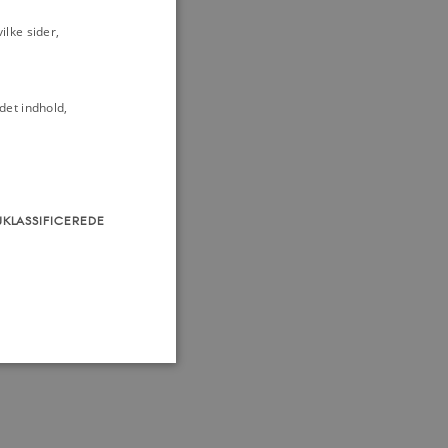
lke sider,
det indhold,
UKLASSIFICEREDE
som navigation mm.