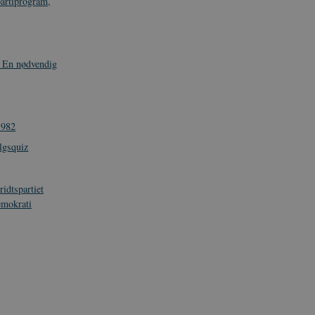
partiprogram,
 En nødvendig
1982
lgsquiz
idtspartiet
emokrati