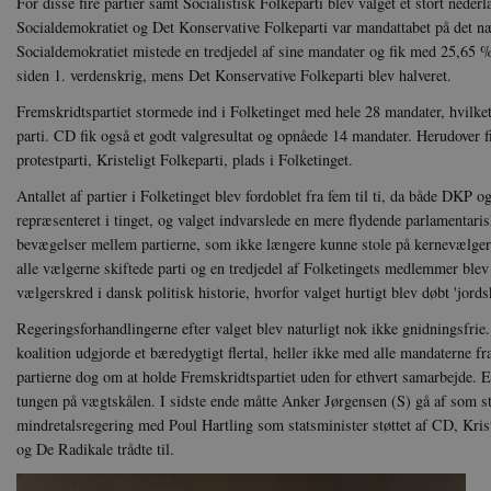
For disse fire partier samt Socialistisk Folkeparti blev valget et stort neder
Socialdemokratiet og Det Konservative Folkeparti var mandattabet på det næ
Socialdemokratiet mistede en tredjedel af sine mandater og fik med 25,65 %
siden 1. verdenskrig, mens Det Konservative Folkeparti blev halveret.
Fremskridtspartiet stormede ind i Folketinget med hele 28 mandater, hvilket 
parti. CD fik også et godt valgresultat og opnåede 14 mandater. Herudover fik
protestparti, Kristeligt Folkeparti, plads i Folketinget.
Antallet af partier i Folketinget blev fordoblet fra fem til ti, da både DKP 
repræsenteret i tinget, og valget indvarslede en mere flydende parlamentari
bevægelser mellem partierne, som ikke længere kunne stole på kernevælge
alle vælgerne skiftede parti og en tredjedel af Folketingets medlemmer blev u
vælgerskred i dansk politisk historie, hvorfor valget hurtigt blev døbt 'jords
Regeringsforhandlingerne efter valget blev naturligt nok ikke gnidningsfri
koalition udgjorde et bæredygtigt flertal, heller ikke med alle mandaterne fr
partierne dog om at holde Fremskridtspartiet uden for ethvert samarbejde. 
tungen på vægtskålen. I sidste ende måtte Anker Jørgensen (S) gå af som st
mindretalsregering med Poul Hartling som statsminister støttet af CD, Kris
og De Radikale trådte til.