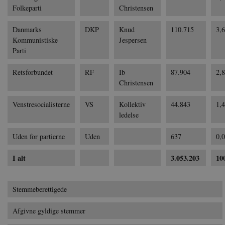
Hjemmesiden kan ikke funge
Folkeparti
Christensen
Navn
U
Danmarks
DKP
Knud
110.715
3,
be_typo_user
TY
Kommunistiske
Jespersen
.d
Parti
sp_t
Sp
.s
Retsforbundet
RF
Ib
87.904
2,
Christensen
sp_landing
Sp
.s
Venstresocialisterne
VS
Kollektiv
44.843
1,
JSESSIONID
Or
ledelse
.n
Uden for partierne
Uden
637
0,
CookieScriptConsent
Co
da
I alt
3.053.203
10
XSRF-TOKEN
da
__cf_bm
Cl
Stemmeberettigede
.v
Afgivne gyldige stemmer