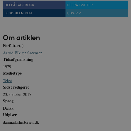
DEL PÅ FACEBOOK
DEL PÅ TWITTER
sp_landing
1 dag
Spotify Inc.
SEND TIL EN VEN
UDSKRIV
.spotify.com
Om artiklen
Forfatter(e)
JSESSIONID
Session
Oracle Corporation
Astrid Elkjær Sørensen
.nr-data.net
Tidsafgrænsning
1979 -
Medietype
Tekst
Sidst redigeret
CookieScriptConsent
1 år
CookieScript
danmarkshistorien.dk
23. oktober 2017
Sprog
Dansk
Udgiver
danmarkshistorien.dk