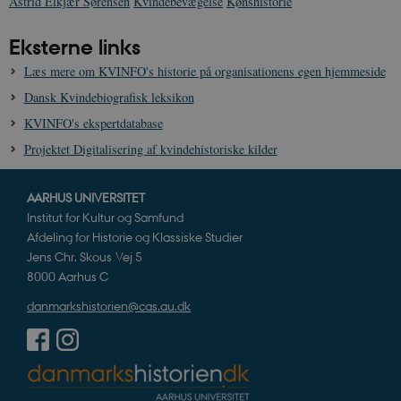
Astrid Elkjær Sørensen
Kvindebevægelse
Kønshistorie
p
CloudFront-
.h5p.com
Session
A
Eksterne links
Region
CloudFront-
.h5p.com
Session
A
Læs mere om KVINFO's historie på organisationens egen hjemmeside
Policy
Dansk Kvindebiografisk leksikon
_ga_7J1SYH77RJ
.danmarkshistorien.dk
1 år 1
G
måned
KVINFO's ekspertdatabase
_ga
1 år 1
D
Google LLC
Projektet Digitalisering af kvindehistoriske kilder
måned
k
.danmarkshistorien.dk
U
s
i
AARHUS UNIVERSITET
a
Institut for Kultur og Samfund
a
c
Afdeling for Historie og Klassiske Studier
s
Jens Chr. Skous Vej 5
b
e
8000 Aarhus C
n
i
danmarkshistorien@cas.au.dk
i
s
s
b
s
k
a
h