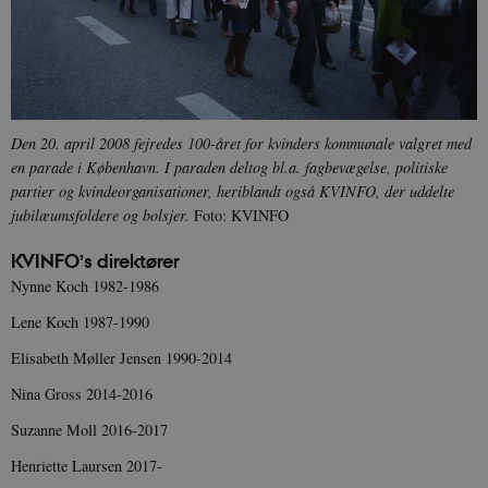
Nødvendige
Statistiske
Marketing
Funktionelle
Uklassificerede
Nødvendige cookies hjælper med at gøre
hjemmesiden brugbar ved at aktivere nogle
grundlæggende funktioner som navigation mm.
Hjemmesiden kan ikke fungerer uden disse
Den 20. april 2008 fejredes 100-året for kvinders kommunale valgret med
cookies.
en parade i København. I paraden deltog bl.a. fagbevægelse, politiske
partier og kvindeorganisationer, heriblandt også KVINFO, der uddelte
Navn
Udbyder / Domæne
Udløb
jubilæumsfoldere og bolsjer.
Foto: KVINFO
be_typo_user
Session
TYPO3 Association
.danmarkshistorien.dk
KVINFO’s direktører
Nynne Koch 1982-1986
Lene Koch 1987-1990
Elisabeth Møller Jensen 1990-2014
sp_t
1 år
Spotify Inc.
Nina Gross 2014-2016
.spotify.com
Suzanne Moll 2016-2017
Henriette Laursen 2017-