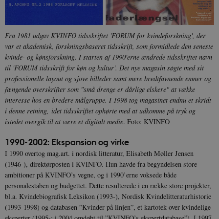
Fra 1981 udgav KVINFO tidsskriftet 'FORUM for kvindeforskning', der
var et akademisk, forskningsbaseret tidsskrift, som formidlede den seneste
kvinde- og kønsforskning. I starten af 1990'erne ændrede tidsskriftet navn
til 'FORUM tidsskrift for køn og kultur'. Det nye magasin søgte med sit
professionelle layout og sjove billeder samt mere bredtfavnende emner og
fængende overskrifter som "små drenge er dårlige elskere" at vække
interesse hos en bredere målgruppe. I 1998 tog magasinet endnu et skridt
i denne retning,
idet tidsskriftet ophørte med at udkomme på tryk og
istedet overgik til at være et digitalt medie
. Foto: KVINFO
1990-2002: Ekspansion og virke
I 1990 overtog mag.art. i nordisk litteratur, Elisabeth Møller Jensen
(1946-), direktørposten i KVINFO. Hun havde fra begyndelsen store
ambitioner på KVINFO’s vegne, og i 1990’erne voksede både
personalestaben og budgettet. Dette resulterede i en række store projekter,
bl.a. Kvindebiografisk Leksikon (1993-), Nordisk Kvindelitteraturhistorie
(1993-1998) og databasen ”Kvinder på linjen”, et kartotek over kvindelige
eksperter (1995-; i 2004 omdøbt til ”KVINFO’s ekspertdatabase”). I 1997