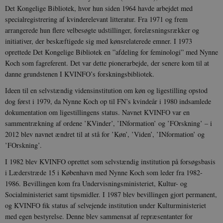
Det Kongelige Bibliotek, hvor hun siden 1964 havde arbejdet med
specialregistrering af kvinderelevant litteratur. Fra 1971 og frem
arrangerede hun flere velbesøgte udstillinger, forelæsningsrækker og
initiativer, der beskæftigede sig med kønsrelaterede emner. I 1973
oprettede Det Kongelige Bibliotek en ”afdeling for feminologi” med Nynne
Koch som fagreferent. Det var dette pionerarbejde, der senere kom til at
danne grundstenen I KVINFO’s forskningsbibliotek.
Ideen til en selvstændig vidensinstitution om køn og ligestilling opstod
dog først i 1979, da Nynne Koch op til FN’s kvindeår i 1980 indsamlede
dokumentation om ligestillingens status. Navnet KVINFO var en
sammentrækning af ordene ’KVinder’, ’INformation’ og ’FOrskning’ – i
2012 blev navnet ændret til at stå for ’Køn’, ’Viden’, ’INformation’ og
’FOrskning’.
I 1982 blev KVINFO oprettet som selvstændig institution på forsøgsbasis
i Læderstræde 15 i København med Nynne Koch som leder fra 1982-
1986. Bevillingen kom fra Undervisningsministeriet, Kultur- og
Socialministeriet samt tipsmidler. I 1987 blev bevillingen gjort permanent,
og KVINFO fik status af selvejende institution under Kulturministeriet
med egen bestyrelse. Denne blev sammensat af repræsentanter for