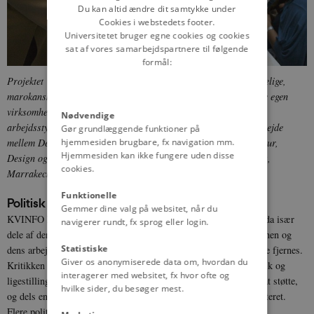
Du kan altid ændre dit samtykke under
Cookies i webstedets footer.
Universitetet bruger egne cookies og cookies
sat af vores samarbejdspartnere til følgende
formål:
Projektet 'Empowerment through Design' sigter på at give kvindelige,
marokanske kunsthåndværkere bedre forudsætninger for at drive egen
virksomhed i Marokko, hvor kvinder udgør en meget lille del af
Nødvendige
arbejdsstyrken. Projektet begyndte i 2008 og foregår i et samarbejde
Gør grundlæggende funktioner på
hjemmesiden brugbare, fx navigation mm.
mellem Det Kongelige Danske Kunstakademis Skoler for Arkitektur,
Hjemmesiden kan ikke fungere uden disse
Design og Konservering, KVINFO og Reseau Femmes Artisanes,
cookies.
Marrakech.
Foto: KVINFO
Funktionelle
Politisk kontrovers om KVINFO
Gemmer dine valg på websitet, når du
KVINFO har fra begyndelsen været genstand for politisk debat, da især
navigerer rundt, fx sprog eller login.
dele af den politiske højrefløj har været kritisk over for institutionen og
Statistiske
dens arbejde og har fremført, at statsstøtten til institutionen burde fjernes.
Giver os anonymiserede data om, hvordan du
Kritikken har dels været baseret på en holdning om, at kønspolitik og
interagerer med websitet, fx hvor ofte og
ligestilling er et privat anliggende og derfor ikke statens opgave at støtte,
hvilke sider, du besøger mest.
og dels en anklage om, at KVINFO i sit virke er for venstreorienteret.
Flere politikere fra centrum-højre har dog også støttet op om