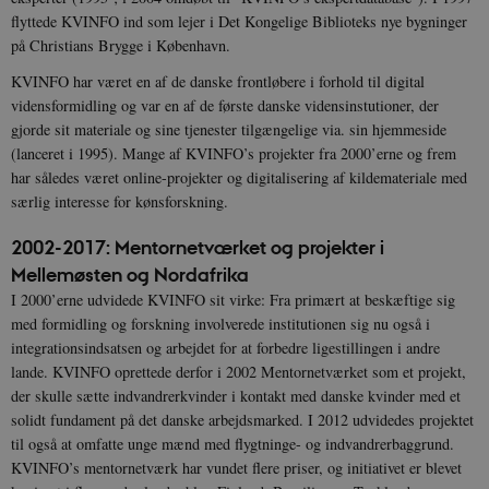
flyttede KVINFO ind som lejer i Det Kongelige Biblioteks nye bygninger
på Christians Brygge i København.
KVINFO har været en af de danske frontløbere i forhold til digital
vidensformidling og var en af de første danske vidensinstutioner, der
gjorde sit materiale og sine tjenester tilgængelige via. sin hjemmeside
(lanceret i 1995). Mange af KVINFO’s projekter fra 2000’erne og frem
har således været online-projekter og digitalisering af kildemateriale med
særlig interesse for kønsforskning.
2002-2017: Mentornetværket og projekter i
Mellemøsten og Nordafrika
I 2000’erne udvidede KVINFO sit virke: Fra primært at beskæftige sig
med formidling og forskning involverede institutionen sig nu også i
integrationsindsatsen og arbejdet for at forbedre ligestillingen i andre
lande. KVINFO oprettede derfor i 2002 Mentornetværket som et projekt,
der skulle sætte indvandrerkvinder i kontakt med danske kvinder med et
solidt fundament på det danske arbejdsmarked. I 2012 udvidedes projektet
til også at omfatte unge mænd med flygtninge- og indvandrerbaggrund.
KVINFO’s mentornetværk har vundet flere priser, og initiativet er blevet