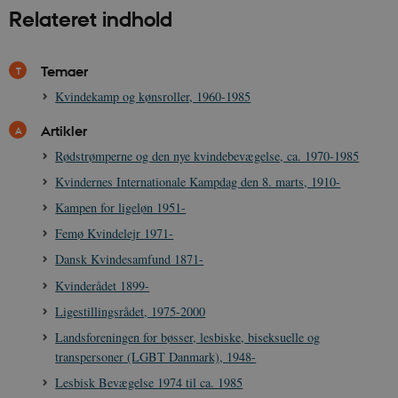
Relateret indhold
XSRF-TOKEN
danmarkshistoriendk.h5p.com
1 dag
Temaer
Kvindekamp og kønsroller, 1960-1985
Artikler
__cf_bm
30
Cloudflare Inc.
minutte
.vimeo.com
Rødstrømperne og den nye kvindebevægelse, ca. 1970-1985
Kvindernes Internationale Kampdag den 8. marts, 1910-
Kampen for ligeløn 1951-
Femø Kvindelejr 1971-
Dansk Kvindesamfund 1871-
Kvinderådet 1899-
Ligestillingsrådet, 1975-2000
Udbyder /
Navn
Udløb
Beskrivelse
Domæne
Udbyder /
Udbyder /
Landsforeningen for bøsser, lesbiske, biseksuelle og
Navn
Navn
Udløb
Udløb
Beskrivelse
Besk
Domæne
Domæne
transpersoner (LGBT Danmark), 1948-
cf_clearance
1 år
Podbean
Cloudflare,
Navn
Udbyder / Domæne
Udløb
B
VISITOR_INFO1_LIVE
_cfuvid
Inc.
.vimeo.com
6
Session
Denne cooki
Google LLC
Lesbisk Bevægelse 1974 til ca. 1985
.podbean.com
måneder
indstilles af 
.youtube.com
nmstat
1 år 1
D
Siteimprove A/S
for at holde s
VISITOR_PRIVACY_METADATA
6
YouTube
måned
S
.danmarkshistorien.dk