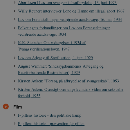
Abortloven ǀ Lov om svangerskabsafbrydelse, 13. juni 1973
Willy Reunert interviewer Lone og Hanne om illegal abort 1967
Lov om Foranstaltninger vedrørende aandssvage, 16. maj 1934
Folketingets forhandlinger om Lov om Foranstaltninger
vedrørende aandssvage, 1934
K.K. Steincke: Om vedtagelsen i 1934 af
Tvangssterilisationsloven, 1947
Lov om Adgang til Sterilisation, 1. juni 1929
August Wimmer: 'Sindssygdommenes Arvegang og
Raceforbedrende Bestræbelser', 1929
Kirsten Auken: ”Forsøg på afbrydelse af svangerskab”, 1953
Kirsten Auken: Oversigt over unge kvinders viden om seksuelle
forhold, 1953
Film
P-pillens historie - den politiske kamp
P-pillens historie - prævention før pillen