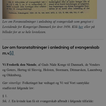
Lov om Foranstaltninger i anledning af svangerskab som gengivet i
Lovtidende for Kongeriget Danmark for året 1956. Klik
her
eller på
billedet for at se hele lovteksten.
Lov om foranstaltninger i anledning af svangerskab
m.v.
[i]
Vi Frederik den Niende
, af Guds Nåde Konge til Danmark, de Venders
og Goters, Hertug til Slesvig, Holsten, Stormarn, Ditmarsken, Lauenborg
og Oldenborg,
Gør vitterligt:
Folketinget har vedtaget og Vi ved Vort samtykke
stadfæstet følgende lov:
§ 1.
Stk. 1.
En kvinde kan få sit svangerskab afbrudt i følgende tilfælde: