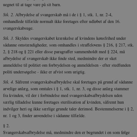
uegnet til at tage vare på sit barn.
Stk. 2.
Afbrydelse af svangerskab må i de i § 1, stk. 1, nr. 2-4,
omhandlede tilfælde normalt ikke foretages efter udløbet af den 16.
svangerskabsuge.
Stk. 3.
Skyldes svangerskabet krænkelse af kvindens kønsfrihed under
sådanne omstændigheder, som omhandles i straffelovens § 216, § 217, stk.
2, § 218 og § 221 eller disse paragraffer sammenholdt med § 224, må
afbrydelse af svangerskab ikke finde sted, medmindre der er sket
anmeldelse til politiet om forbrydelsen og anmeldelsen - efter stedfunden
politi undersøgelse - ikke er afvist som urigtig.
Stk. 4.
Såfremt svangerskabsafbrydelse skal foretages på grund af sådanne
arvelige anlæg, som omtales i § 1, stk. 1, nr. 3, og disse anlæg stammer
fra kvinden, vil der i forbindelse med svangerskabsafbrydelsen uden
særlig tilladelse kunne foretages sterilisation af kvinden, såfremt hun
indvilger heri og ikke særlige grunde taler derimod. Bestemmelserne i § 2,
nr. 1 og 3, finder anvendelse i sådanne tilfælde.
§ 2.
Svangerskabsafbrydelse må, medmindre den er begrundet i en som følge