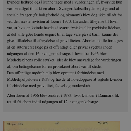
kvindes helbred også kunne tages med i vurderingen af, hvorvidt hun
var berettiget til at få en abort. Svangerskabsafbrydelse på grund af
sociale årsager (fx boligforhold og økonomi) blev dog ikke tilladt før
ved den næste revision af loven i 1970. En anden tilføjelse til loven
var, at hvis en kvinde havde så svære fysiske eller psykiske lidelser,
at det ville gøre hende uegnet til at tage vare på sit barn, kunne der
gives tilladelse til afbrydelse af graviditeten. Aborten skulle foretages
af en autoriseret læge på et offentligt eller privat sygehus inden
udgangen af den 16. svangerskabsuge. I loven fra 1956 blev
Mødrehjælpens rolle styrket, idet de blev ansvarlige for vurderingen
af, om betingelserne for en provokeret abort var til stede.
Den offentlige mødrehjælp blev oprettet i forbindelse med
Mødrehjælpsloven i 1939 og havde til hovedopgave at vejlede kvinder
i forbindelse med graviditet, fødsel og moderskab.
Abortloven af 1956 blev ændret i 1973, hvor kvinder i Danmark fik
ret til fri abort indtil udgangen af 12. svangerskabsuge.