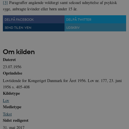
_ga
1 år 1
D
[3]
Paragraffer angående voldtægt samt seksuel udnyttelse af psykisk
Google LLC
måned
k
.danmarkshistorien.dk
syge, anbragte kvinder eller børn under 15 år.
U
s
i
DEL PÅ FACEBOOK
DEL PÅ TWITTER
a
a
SEND TIL EN VEN
UDSKRIV
c
s
b
e
n
Om kilden
i
i
s
Dateret
s
b
23.07.1956
s
Oprindelse
k
a
Lovtidende for Kongeriget Danmark for Året 1956. Lov nr. 177, 23. juni
h
1956 s. 405-408
CloudFront-
.h5p.com
Session
A
Kildetype
Created-At
Lov
_gat_UA-
.danmarkshistorien.dk
58
T
Medietype
8822943-1
sekunder
c
A
Tekst
p
n
Sidst redigeret
u
31. maj 2017
n