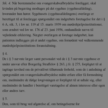
Stk. 4.
Når bestemmelse om svangerskabsafbrydelse foreligger, skal
kvinden på begæring modtages på det sygehus (sygehusafdeling),
hvorunder hun hører. Sygehusets (sygehusafdelingens) overlæge er
berettiget til at forelægge spørgsmålet om indgrebets foretagelse for det i §
6 A, stk. 3, i lov nr. 119 af 15. marts 1939 om mødrehjælpsinstitutioner,
som ændret ved lov nr. 176 af 23. juni 1956, omhandlede nævn til
vejledende erklæring. Nægter overlægen at foretage indgrebet, kan
patienten indlægges på et andet sygehus, om fornødent ved vedkommende
mødrehjælpsinstitutions foranstaltning.
§ 4.
De i § 3 nævnte læger samt personalet ved de i § 3 nævnte sygehuse er
under ansvar efter Borgerlig Straffelov § 263, j fr. § 275, forpligtet til at
iagttage tavshed om de privatlivet tilhørende forhold, som de i anledning af
spørgsmålet om svangerskabsafbrydelse måtte erfare eller få formodning
om, medmindre de ifølge lovgivningen er forpligtet til at udtale sig, eller
medmindre de handler i berettiget varetagelse af almen interesse eller egen
eller andres tarv.
§ 5.
Den, som til brug ved afgørelse af, om betingelserne for