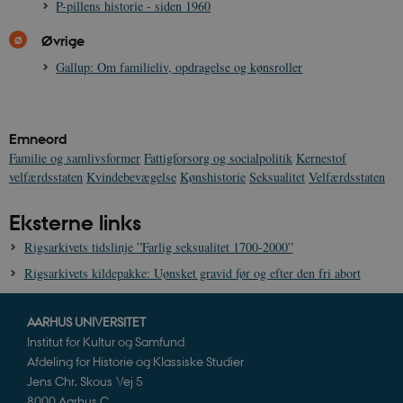
P-pillens historie - siden 1960
Øvrige
Gallup: Om familieliv, opdragelse og kønsroller
Emneord
Familie og samlivsformer
Fattigforsorg og socialpolitik
Kernestof
velfærdsstaten
Kvindebevægelse
Kønshistorie
Seksualitet
Velfærdsstaten
Eksterne links
Rigsarkivets tidslinje ”Farlig seksualitet 1700-2000”
Rigsarkivets kildepakke: Uønsket gravid før og efter den fri abort
AARHUS UNIVERSITET
Institut for Kultur og Samfund
Afdeling for Historie og Klassiske Studier
Jens Chr. Skous Vej 5
8000 Aarhus C