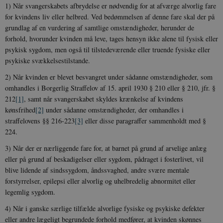
1) Når svangerskabets afbrydelse er nødvendig for at afværge alvorlig fare
for kvindens liv eller helbred. Ved bedømmelsen af denne fare skal der på
grundlag af en vurdering af samtlige omstændigheder, herunder de
forhold, hvorunder kvinden må leve, tages hensyn ikke alene til fysisk eller
psykisk sygdom, men også til tilstedeværende eller truende fysiske eller
psykiske svækkelsestilstande.
2) Når kvinden er blevet besvangret under sådanne omstændigheder, som
omhandles i Borgerlig Straffelov af 15. april 1930 § 210 eller § 210, jfr. §
212
[1]
, samt når svangerskabet skyldes krænkelse af kvindens
kønsfrihed
[2]
under sådanne omstændigheder, der omhandles i
straffelovens §§ 216-223
[3]
eller disse paragraffer sammenholdt med §
224.
3) Når der er nærliggende fare for, at barnet på grund af arvelige anlæg
eller på grund af beskadigelser eller sygdom, pådraget i fosterlivet, vil
blive lidende af sindssygdom, åndssvaghed, andre svære mentale
forstyrrelser, epilepsi eller alvorlig og uhelbredelig abnormitet eller
legemlig sygdom.
4) Når i ganske særlige tilfælde alvorlige fysiske og psykiske defekter
eller andre lægeligt begrundede forhold medfører, at kvinden skønnes