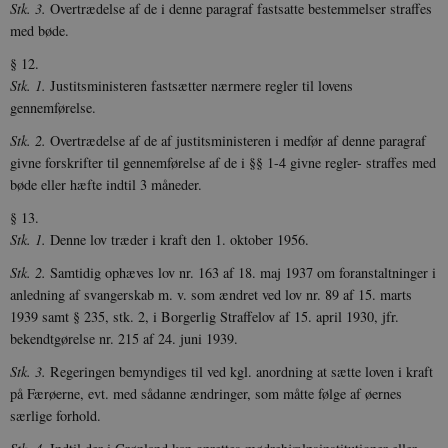
Stk. 3.
Overtrædelse af de i denne paragraf fastsatte bestemmelser straffes
minutte
.vimeo.com
med bøde.
§ 12.
Stk. 1.
Justitsministeren fastsætter nærmere regler til lovens
gennemførelse.
Stk. 2.
Overtrædelse af de af justitsministeren i medfør af denne paragraf
givne forskrifter til gennemførelse af de i §§ 1-4 givne regler- straffes med
bøde eller hæfte indtil 3 måneder.
Udbyder /
Navn
Udløb
Beskrivelse
§ 13.
Domæne
Udbyder /
Udbyder /
Navn
Navn
Udløb
Udløb
Beskrivelse
Besk
Domæne
Domæne
Stk. 1.
Denne lov træder i kraft den 1. oktober 1956.
cf_clearance
1 år
Podbean
Cloudflare,
Navn
Udbyder / Domæne
Udløb
B
VISITOR_INFO1_LIVE
_cfuvid
Inc.
.vimeo.com
6
Session
Denne cooki
Google LLC
Stk. 2.
Samtidig ophæves lov nr. 163 af 18. maj 1937 om foranstaltninger i
.podbean.com
måneder
indstilles af 
.youtube.com
nmstat
1 år 1
D
Siteimprove A/S
for at holde s
VISITOR_PRIVACY_METADATA
6
YouTube
måned
S
.danmarkshistorien.dk
anledning af svangerskab m. v. som ændret ved lov nr. 89 af 15. marts
brugerpræfer
måneder
.youtube.com
r
1939 samt § 235, stk. 2, i Borgerlig Straffelov af 15. april 1930, jfr.
for Youtube-
d
videoer, der e
a
bekendtgørelse nr. 215 af 24. juni 1939.
indlejret i
h
websteder; d
b
Stk. 3.
Regeringen bemyndiges til ved kgl. anordning at sætte loven i kraft
også afgøre,
h
webstedsbes
t
på Færøerne, evt. med sådanne ændringer, som måtte følge af øernes
bruger den ny
særlige forhold.
gamle version
CloudFront-
.h5p.com
Session
A
Youtube-
Key-Pair-Id
grænsefladen