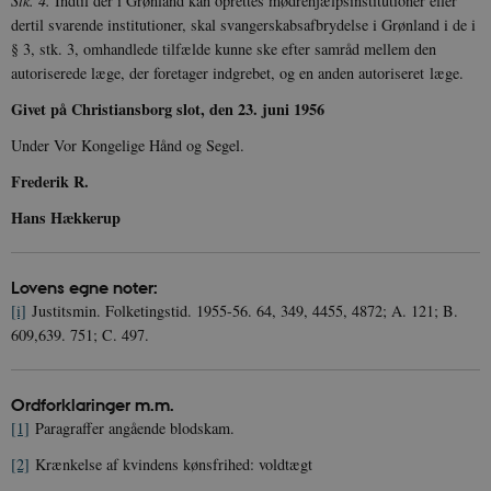
Stk. 4.
Indtil der i Grønland kan oprettes mødrehjælpsinstitutioner eller
_gid
1 dag
D
Google LLC
dertil svarende institutioner, skal svangerskabsafbrydelse i Grønland i de i
NID
6
Denne cooki
Google LLC
k
.danmarkshistorien.dk
måneder
indstilles af
.google.com
U
§ 3, stk. 3, omhandlede tilfælde kunne ske efter samråd mellem den
3 dage
DoubleClick 
D
autoriserede læge, der foretager indgrebet, og en anden autoriseret læge.
ejes af Google
e
at hjælpe med
f
oprette en pro
Givet på Christiansborg slot, den 23. juni 1956
i
dine interess
t
vise dig relev
D
Under Vor Kongelige Hånd og Segel.
annoncer på 
o
websteder.
v
Frederik R.
s
YSC
Session
Denne cooki
Google LLC
indstilles af
.youtube.com
Hans Hækkerup
h5pcomsession
danmarkshistoriendk.h5p.com
1 dag
A
YouTube til a
visninger af
CloudFront-
.h5p.com
Session
A
indlejrede vi
Signature
Lovens egne noter:
vuid
1 år 1
D
Vimeo.com Inc.
[i]
Justitsmin. Folketingstid. 1955-56. 64, 349, 4455, 4872; A. 121; B.
måned
V
.vimeo.com
p
609,639. 751; C. 497.
CloudFront-
.h5p.com
Session
A
Region
Ordforklaringer m.m.
CloudFront-
.h5p.com
Session
A
Policy
[1]
Paragraffer angående blodskam.
_ga_7J1SYH77RJ
.danmarkshistorien.dk
1 år 1
G
[2]
Krænkelse af kvindens kønsfrihed: voldtægt
måned