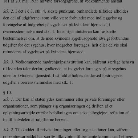
181 af 20. maj 1933 nævnte forsorgsgrene, af vedkommende anstalt.
Navn
Udbyder / Domæne
Udløb
Stk. 2.
I det i § 3, stk. 4, sidste punktum, omhandlede tilfælde afholdes
be_typo_user
Session
TYPO3 Association
den del af udgifterne, som ville være forbundet med indlæggelse og
.danmarkshistorien.dk
foretagelse af indgrebet på sygehuset på kvindens hjemsted, i
overensstemmelse med stk. 1. Indenrigsministeren kan fastsætte
bestemmelser om, at de med kvindens sygehusophold iøvrigt forbundne
udgifter for det sygehus, hvor indgrebet foretages, helt eller delvis skal
refunderes af sygehuset på kvindens hjemsted.
Stk. 3.
Vedkommende mødrehjælpsinstitution kan, såfremt særlige hensyn
sp_t
1 år
Spotify Inc.
.spotify.com
til kvinden taler derfor, godkende, at indgrebet foretages på et sygehus
udenfor kvindens hjemsted. I så fald afholdes de derved forårsagede
udgifter i overensstemmelse med stk. 1.
§ 10.
Stk. 1.
Der kan af staten ydes kommuner eller private foreninger eller
sp_landing
1 dag
Spotify Inc.
organisationer, som påtager sig organiseringen og driften af et
.spotify.com
oplysningsarbejde overfor befolkningen om seksualhygiejne, refusion af
indtil halvdelen af udgifterne herved.
Stk. 2.
Tilskuddet til private foreninger eller organisationer kan, såfremt
oplysningsarbejdet har særlig tilknytning til bestemte kommuner, betinges