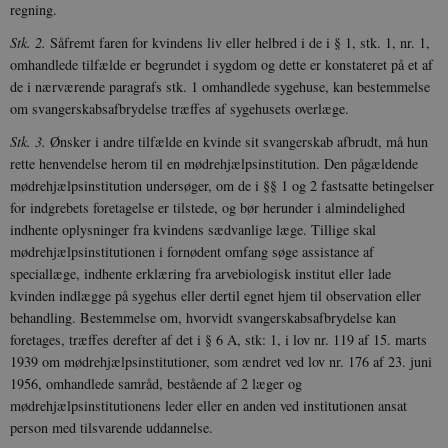
regning.
Stk. 2.
Såfremt faren for kvindens liv eller helbred i de i § 1, stk. 1, nr. 1,
omhandlede tilfælde er begrundet i sygdom og dette er konstateret på et af
de i nærværende paragrafs stk. 1 omhandlede sygehuse, kan bestemmelse
om svangerskabsafbrydelse træffes af sygehusets overlæge.
Stk. 3.
Ønsker i andre tilfælde en kvinde sit svangerskab afbrudt, må hun
rette henvendelse herom til en mødrehjælpsinstitution. Den pågældende
mødrehjælpsinstitution undersøger, om de i §§ 1 og 2 fastsatte betingelser
for indgrebets foretagelse er tilstede, og bør herunder i almindelighed
indhente oplysninger fra kvindens sædvanlige læge. Tillige skal
mødrehjælpsinstitutionen i fornødent omfang søge assistance af
speciallæge, indhente erklæring fra arvebiologisk institut eller lade
kvinden indlægge på sygehus eller dertil egnet hjem til observation eller
behandling. Bestemmelse om, hvorvidt svangerskabsafbrydelse kan
foretages, træffes derefter af det i § 6 A, stk: 1, i lov nr. 119 af 15. marts
1939 om mødrehjælpsinstitutioner, som ændret ved lov nr. 176 af 23. juni
1956, omhandlede samråd, bestående af 2 læger og
mødrehjælpsinstitutionens leder eller en anden ved institutionen ansat
person med tilsvarende uddannelse.