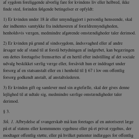
af sygdom foreliggende alvorlig fare for kvindens liv eller helbred, ikke
finde sted, forinden følgende betingelser er opfyldt:
1) Er kvinden under 18 år eller umyndiggjort i personlig henseende, skal
der indhentes samtykke fra indehaveren af forældremyndigheden,
henholdsvis værgen, medmindre afgørende omstændigheder taler derimod.
2) Er kvinden på grund af sindssygdom, åndssvaghed eller af andre
årsager ude af stand til at forstå betydningen af indgrebet, kan begæringen
om dettes foretagelse fremsættes af en hertil efter indstilling af det sociale
udvalg beskikket særlig værge eller, forsåvidt hun er inddraget under
forsorg af en statsanstalt eller en i henhold til § 67 i lov om offentlig
forsorg godkendt anstalt, af anstaltslederen.
3) Er kvinden gift og samlever med sin ægtefælle, skal der gives denne
lejlighed til at udtale sig, medmindre særlige omstændigheder taler
derimod.
§ 3.
Stk. 1.
Afbrydelse af svangerskab må kun foretages af en autoriseret læge
på et af statens eller kommunens sygehuse eller på et privat sygehus, der
modtager offentlig støtte, eller på hvilket patienter indlægges for offentlig