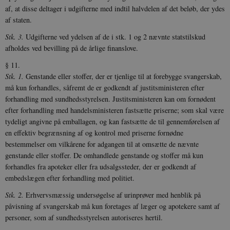
JSESSIONID
Session
Oracle Corporation
af, at disse deltager i udgifterne med indtil halvdelen af det beløb, der ydes
.nr-data.net
af staten.
Stk. 3.
Udgifterne ved ydelsen af de i stk. 1 og 2 nævnte statstilskud
afholdes ved bevilling på de årlige finanslove.
§ 11.
Stk. 1.
Genstande eller stoffer, der er tjenlige til at forebygge svangerskab,
CookieScriptConsent
1 år
CookieScript
danmarkshistorien.dk
må kun forhandles, såfremt de er godkendt af justitsministeren efter
forhandling med sundhedsstyrelsen. Justitsministeren kan om fornødent
efter forhandling med handelsministeren fastsætte priserne; som skal være
tydeligt angivne på emballagen, og kan fastsætte de til gennemførelsen af
en effektiv begrænsning af og kontrol med priserne fornødne
bestemmelser om vilkårene for adgangen til at omsætte de nævnte
genstande eller stoffer. De omhandlede genstande og stoffer må kun
XSRF-TOKEN
danmarkshistoriendk.h5p.com
1 dag
forhandles fra apoteker eller fra udsalgssteder, der er godkendt af
embedslægen efter forhandling med politiet.
Stk. 2.
Erhvervsmæssig undersøgelse af urinprøver med henblik på
påvisning af svangerskab må kun foretages af læger og apotekere samt af
personer, som af sundhedsstyrelsen autoriseres hertil.
__cf_bm
30
Cloudflare Inc.