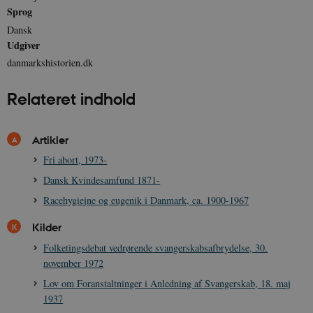
o
Sprog
I
_
Dansk
u
Udgiver
a
r
danmarkshistorien.dk
h
w
Relateret indhold
Artikler
Fri abort, 1973-
Dansk Kvindesamfund 1871-
Racehygiejne og eugenik i Danmark, ca. 1900-1967
Kilder
Folketingsdebat vedrørende svangerskabsafbrydelse, 30.
november 1972
Lov om Foranstaltninger i Anledning af Svangerskab, 18. maj
1937