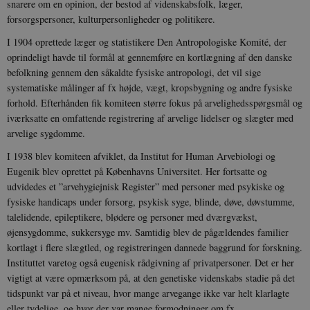
snarere om en opinion, der bestod af videnskabsfolk, læger,
forsorgspersoner, kulturpersonligheder og politikere.
I 1904 oprettede læger og statistikere Den Antropologiske Komité, der
oprindeligt havde til formål at gennemføre en kortlægning af den danske
befolkning gennem den såkaldte fysiske antropologi, det vil sige
systematiske målinger af fx højde, vægt, kropsbygning og andre fysiske
forhold. Efterhånden fik komiteen større fokus på arvelighedsspørgsmål og
iværksatte en omfattende registrering af arvelige lidelser og slægter med
arvelige sygdomme.
I 1938 blev komiteen afviklet, da Institut for Human Arvebiologi og
Eugenik blev oprettet på Københavns Universitet. Her fortsatte og
udvidedes et ”arvehygiejnisk Register” med personer med psykiske og
fysiske handicaps under forsorg, psykisk syge, blinde, døve, døvstumme,
talelidende, epileptikere, blødere og personer med dværgvækst,
øjensygdomme, sukkersyge mv. Samtidig blev de pågældendes familier
kortlagt i flere slægtled, og registreringen dannede baggrund for forskning.
Instituttet varetog også eugenisk rådgivning af privatpersoner. Det er her
vigtigt at være opmærksom på, at den genetiske videnskabs stadie på det
tidspunkt var på et niveau, hvor mange arvegange ikke var helt klarlagte
eller tydelige, og hvor der var mange formodninger om fx