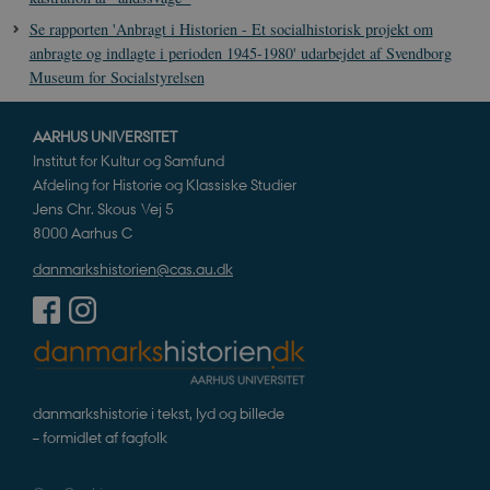
Se rapporten 'Anbragt i Historien - Et socialhistorisk projekt om
anbragte og indlagte i perioden 1945-1980' udarbejdet af Svendborg
Museum for Socialstyrelsen
AARHUS UNIVERSITET
Institut for Kultur og Samfund
Afdeling for Historie og Klassiske Studier
Jens Chr. Skous Vej 5
8000 Aarhus C
danmarkshistorien@cas.au.dk
danmarkshistorie i tekst, lyd og billede
– formidlet af fagfolk