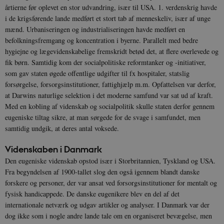
årtierne før oplevet en stor udvandring, især til USA. 1. verdenskrig havde
i de krigsførende lande medført et stort tab af menneskeliv, især af unge
mænd. Urbaniseringen og industrialiseringen havde medført en
befolkningsfremgang og koncentration i byerne. Parallelt med bedre
hygiejne og lægevidenskabelige fremskridt betød det, at flere overlevede og
fik børn. Samtidig kom der socialpolitiske reformtanker og -initiativer,
som gav staten øgede offentlige udgifter til fx hospitaler, statslig
forsørgelse, forsorgsinstitutioner, fattighjælp m.m. Opfattelsen var derfor,
at Darwins naturlige selektion i det moderne samfund var sat ud af kraft.
Med en kobling af videnskab og socialpolitik skulle staten derfor gennem
eugeniske tiltag sikre, at man sørgede for de svage i samfundet, men
samtidig undgik, at deres antal voksede.
Videnskaben i Danmark
Den eugeniske videnskab opstod især i Storbritannien, Tyskland og USA.
Fra begyndelsen af 1900-tallet slog den også igennem blandt danske
forskere og personer, der var ansat ved forsorgsinstitutioner for mentalt og
fysisk handicappede. De danske eugenikere blev en del af det
internationale netværk og udgav artikler og analyser. I Danmark var der
dog ikke som i nogle andre lande tale om en organiseret bevægelse, men