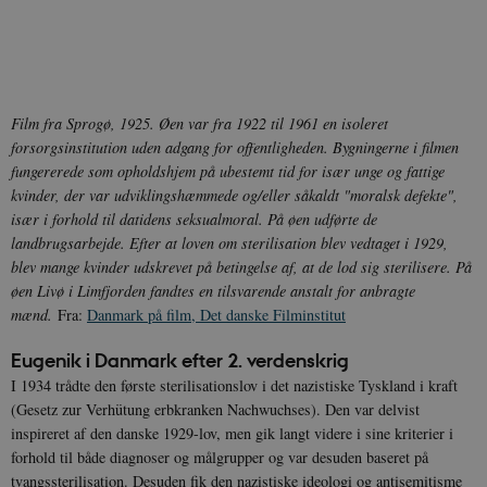
CookieScriptConsent
1 år
CookieScript
danmarkshistorien.dk
Film fra Sprogø, 1925. Øen var fra 1922 til 1961 en isoleret
forsorgsinstitution uden adgang for offentligheden. Bygningerne i filmen
fungererede som opholdshjem på ubestemt tid for især unge og fattige
kvinder, der var udviklingshæmmede og/eller såkaldt "moralsk defekte",
især i forhold til datidens seksualmoral. På øen udførte de
XSRF-TOKEN
danmarkshistoriendk.h5p.com
1 dag
landbrugsarbejde. Efter at loven om sterilisation blev vedtaget i 1929,
blev mange kvinder udskrevet på betingelse af, at de lod sig sterilisere. På
øen Livø i Limfjorden fandtes en tilsvarende anstalt for anbragte
mænd.
Fra:
Danmark på film, Det danske Filminstitut
Eugenik i Danmark efter 2. verdenskrig
__cf_bm
30
Cloudflare Inc.
minutte
.vimeo.com
I 1934 trådte den første sterilisationslov i det nazistiske Tyskland i kraft
(Gesetz zur Verhütung erbkranken Nachwuchses). Den var delvist
inspireret af den danske 1929-lov, men gik langt videre i sine kriterier i
forhold til både diagnoser og målgrupper og var desuden baseret på
tvangssterilisation. Desuden fik den nazistiske ideologi og antisemitisme