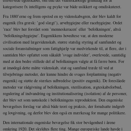
erhvervede egenskaber, om end det videnskabelige grundlag for at
kategorisere fx intelligens og psyke var både usikkert og omdiskuteret.
Fra 1880’erne og frem opstod en ny videnskabsgren, der blev kaldt for
eugenik (fra græsk: ’god slægt’), arvehygiejne eller racehygiejne. Ordet
’race’ blev her forstået som ’menneskeracen’ eller ‘befolkningen’, altså
’befolkningshygiejne’. Eugenikkens hovedtese var, at den moderne
civilisation med lægevidenskab, større statslig styring af samfundet og
sociale foranstaltninger som fattighjælp var medvirkende til, at flere, der i
samtiden blev opfattet som såkaldt ’svage individer’, overlevede, samtidig
med at den bedre stillede del af befolkningen valgte at få færre børn. For
at imødegå dette måtte videnskab, stat og samfund træde til ved at
tilvejebringe metoder, der kunne hindre de svages forplantning (negativ
eugenik) og støtte de stærkes udbredelse (positiv eugenik). De foreslåede
metoder var rådgivning af befolkningen, sterilisation, ægteskabsforbud,
regulering af indvandring og institutionalisering (isolation) af de personer,
der blev set som uønskede i befolkningens reproduktion. Den eugeniske
bevægelses forslag var altså både teori og praksis, der forudsatte indgreb
og lovgivning, og derfor blev den også en mærkesag for mange politikere.
Den internationale eugeniske bevægelse fik stor bevågenhed i årene
omkring 1920. Det skyldtes flere ting. Mange europæiske lande havde i