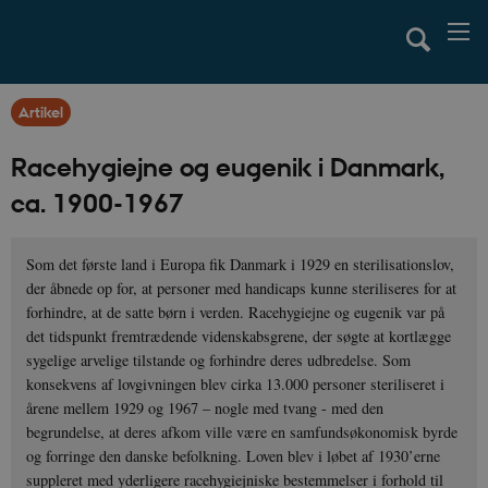
Artikel
Racehygiejne og eugenik i Danmark,
ca. 1900-1967
Som det første land i Europa fik Danmark i 1929 en sterilisationslov,
der åbnede op for, at personer med handicaps kunne steriliseres for at
forhindre, at de satte børn i verden. Racehygiejne og eugenik var på
det tidspunkt fremtrædende videnskabsgrene, der søgte at kortlægge
sygelige arvelige tilstande og forhindre deres udbredelse. Som
konsekvens af lovgivningen blev cirka 13.000 personer steriliseret i
årene mellem 1929 og 1967 – nogle med tvang - med den
begrundelse, at deres afkom ville være en samfundsøkonomisk byrde
og forringe den danske befolkning. Loven blev i løbet af 1930’erne
suppleret med yderligere racehygiejniske bestemmelser i forhold til