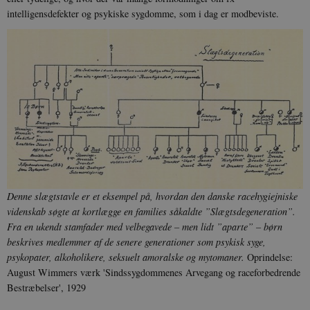
intelligensdefekter og psykiske sygdomme, som i dag er modbeviste.
Denne slægtstavle er et eksempel på, hvordan den danske racehygiejniske
videnskab søgte at kortlægge en families såkaldte ”Slægtsdegeneration”.
Fra en ukendt stamfader med velbegavede – men lidt ”aparte” – børn
beskrives medlemmer af de senere generationer som psykisk syge,
psykopater, alkoholikere, seksuelt amoralske og mytomaner.
Oprindelse:
August Wimmers værk 'Sindssygdommenes Arvegang og raceforbedrende
Bestræbelser', 1929