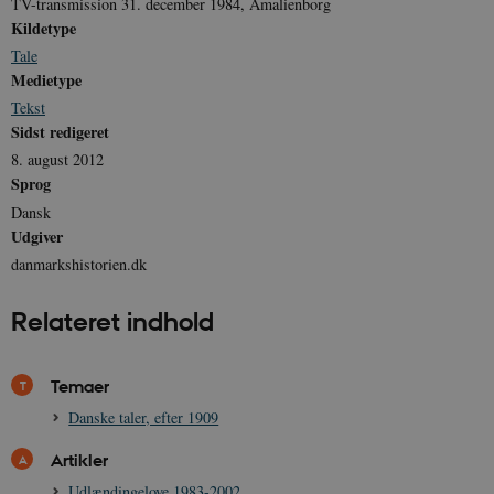
TV-transmission 31. december 1984, Amalienborg
Kildetype
Tale
sp_t
1 år
Spotify Inc.
Medietype
.spotify.com
Tekst
Sidst redigeret
8. august 2012
Sprog
sp_landing
1 dag
Spotify Inc.
Dansk
.spotify.com
Udgiver
danmarkshistorien.dk
Relateret indhold
JSESSIONID
Session
Oracle Corporation
.nr-data.net
Temaer
Danske taler, efter 1909
Artikler
Udlændingelove 1983-2002