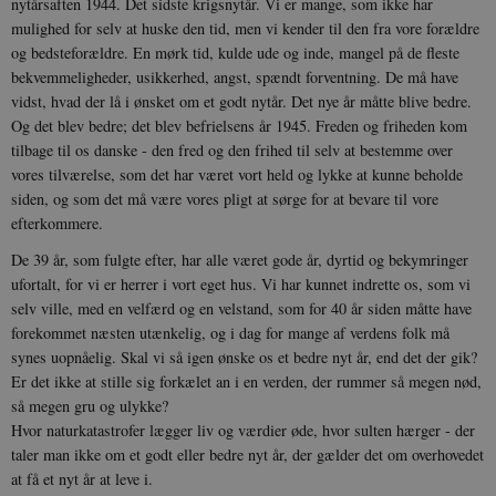
nytårsaften 1944. Det sidste krigsnytår. Vi er mange, som ikke har
mulighed for selv at huske den tid, men vi kender til den fra vore forældre
og bedsteforældre. En mørk tid, kulde ude og inde, mangel på de fleste
bekvemmeligheder, usikkerhed, angst, spændt forventning. De må have
vidst, hvad der lå i ønsket om et godt nytår. Det nye år måtte blive bedre.
Og det blev bedre; det blev befrielsens år 1945. Freden og friheden kom
tilbage til os danske - den fred og den frihed til selv at bestemme over
vores tilværelse, som det har været vort held og lykke at kunne beholde
siden, og som det må være vores pligt at sørge for at bevare til vore
efterkommere.
De 39 år, som fulgte efter, har alle været gode år, dyrtid og bekymringer
ufortalt, for vi er herrer i vort eget hus. Vi har kunnet indrette os, som vi
selv ville, med en velfærd og en velstand, som for 40 år siden måtte have
forekommet næsten utænkelig, og i dag for mange af verdens folk må
synes uopnåelig. Skal vi så igen ønske os et bedre nyt år, end det der gik?
Er det ikke at stille sig forkælet an i en verden, der rummer så megen nød,
så megen gru og ulykke?
Hvor naturkatastrofer lægger liv og værdier øde, hvor sulten hærger - der
taler man ikke om et godt eller bedre nyt år, der gælder det om overhovedet
at få et nyt år at leve i.