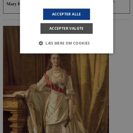
Frederik 10. (født 1968,
Mary Elizabeth
(født 1972)
regent 2024-)
ACCEPTER ALLE
ACCEPTER VALGTE
LÆS MERE OM COOKIES
Nødvendige
Statistiske
Marketing
Funktionelle
Uklassificerede
Nødvendige cookies hjælper med at gøre
hjemmesiden brugbar ved at aktivere nogle
grundlæggende funktioner som navigation mm.
Hjemmesiden kan ikke fungerer uden disse
cookies.
Navn
Udbyder / Domæne
Udløb
be_typo_user
Session
TYPO3 Association
.danmarkshistorien.dk