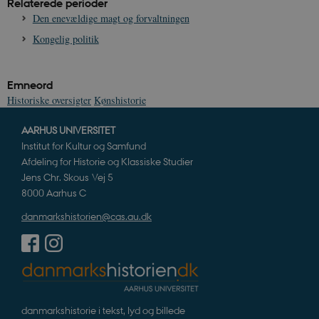
Relaterede perioder
h
w
Den enevældige magt og forvaltningen
Kongelig politik
Emneord
Historiske oversigter
Kønshistorie
AARHUS UNIVERSITET
Institut for Kultur og Samfund
Afdeling for Historie og Klassiske Studier
Jens Chr. Skous Vej 5
8000 Aarhus C
danmarkshistorien@cas.au.dk
danmarkshistorie i tekst, lyd og billede