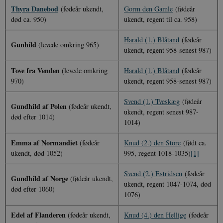
Thyra Danebod
(fødeår ukendt,
Gorm den Gamle
(fødeår
død ca. 950)
ukendt, regent til ca. 958)
Harald (1.) Blåtand
(fødeår
Gunhild
(levede omkring 965)
ukendt, regent 958-senest 987)
Tove fra Venden
(levede omkring
Harald (1.) Blåtand
(fødeår
970)
ukendt, regent 958-senest 987)
Svend (1.) Tveskæg
(fødeår
Gundhild af Polen
(fødeår ukendt,
ukendt, regent senest 987-
død efter 1014)
1014)
Emma af Normandiet
(fødeår
Knud (2.) den Store
(født ca.
ukendt, død 1052)
995, regent 1018-1035)
[1]
Svend (2.) Estridsen
(fødeår
Gundhild af Norge
(fødeår ukendt,
ukendt, regent 1047-1074, død
død efter 1060)
1076)
Edel af Flanderen
(fødeår ukendt,
Knud (4.) den Hellige
(fødeår