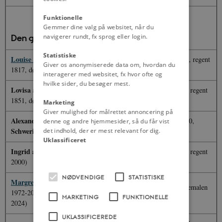
Funktionelle
Gemmer dine valg på websitet, når du
navigerer rundt, fx sprog eller login.
Den glücksborgske slægt
Statistiske
Louise af Hessen-Kassel
(født
Christian 9.
(født 1818, regent
Giver os anonymiserede data om, hvordan du
1817, død 1898)
1863-1906)
interagerer med websitet, fx hvor ofte og
hvilke sider, du besøger mest.
Lovisa af Sverige-Norge
(født
Frederik 8.
(født 1843, regent
1851, død 1926)
1906-1912)
Marketing
Giver mulighed for målrettet annoncering på
Alexandrine af Mecklenburg-
Christian 10.
(født 1870,
denne og andre hjemmesider, så du får vist
Schwerin
det indhold, der er mest relevant for dig.
(født 1879, død 1952)
regent 1912-1947)
Uklassificeret
Ingrid af Sverige
(født 1910, død
Frederik 9.
(født 1899, regent
2000)
1947-1972)
NØDVENDIGE
STATISTISKE
Margrethe 2.
(født 1940, regent
Henrik, H.K.H. Prinsgemalen
1972-2024, abdicerede 14. januar
MARKETING
FUNKTIONELLE
(1934-2018)
2024)
UKLASSIFICEREDE