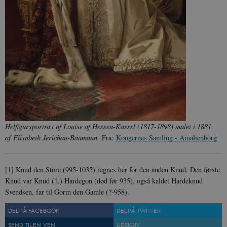
sp_t
1 år
Spotify Inc.
.spotify.com
sp_landing
1 dag
Spotify Inc.
Helfigursportræt af Louise af Hessen-Kassel (1817-1898) malet i 1881
.spotify.com
af Elisabeth Jerichau-Baumann.
Fra:
Kongernes Samling - Amalienborg
[1]
Knud den Store (995-1035) regnes her for den anden Knud. Den første
Knud var Knud (1.) Hardegon (død før 935), også kaldet Hardeknud
JSESSIONID
Session
Oracle Corporation
Svendsen, far til Gorm den Gamle (?-958).
.nr-data.net
DEL PÅ FACEBOOK
DEL PÅ TWITTER
SEND TIL EN VEN
UDSKRIV