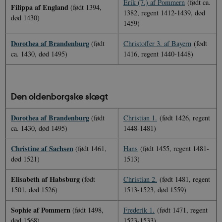
Erik (7.) af Pommern
(født ca.
Filippa af England
(født 1394,
1382, regent 1412-1439, død
død 1430)
1459)
Dorothea af Brandenburg
(født
Christoffer 3. af Bayern
(født
ca. 1430, død 1495)
1416, regent 1440-1448)
Den oldenborgske slægt
Dorothea af Brandenburg
(født
Christian 1.
(født 1426, regent
ca. 1430, død 1495)
1448-1481)
Christine af Sachsen
(født 1461,
Hans
(født 1455, regent 1481-
død 1521)
1513)
Elisabeth af Habsburg
(født
Christian 2.
(født 1481, regent
1501, død 1526)
1513-1523, død 1559)
Sophie af Pommern
(født 1498,
Frederik 1.
(født 1471, regent
død 1568)
1523-1533)