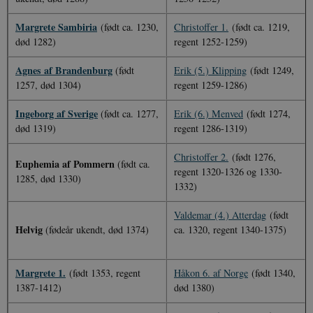
Margrete Sambiria
(født ca. 1230,
Christoffer 1.
(født ca. 1219,
død 1282)
regent 1252-1259)
Agnes af Brandenburg
(født
Erik (5.) Klipping
(født 1249,
1257, død 1304)
regent 1259-1286)
I
ngeborg af Sverige
(født ca. 1277,
Erik (6.) Menved
(født 1274,
død 1319)
regent 1286-1319)
Christoffer 2.
(født 1276,
Euphemia af Pommern
(født ca.
regent 1320-1326 og 1330-
1285, død 1330)
1332)
Valdemar (4.) Atterdag
(født
Helvig
(fødeår ukendt, død 1374)
ca. 1320, regent 1340-1375)
Margrete 1.
(født 1353, regent
Håkon 6. af Norge
(født 1340,
1387-1412)
død 1380)