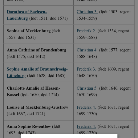
Dorothea af Sachsen-
Christian 3.
(født 1503, regent
Lauenburg
(født 1511, død 1571)
1534-1559)
Sophie af Mecklenburg
(født
Frederik 2.
(født 1534, regent
1557, død 1631)
1559-1588)
Anna Cathrine af Brandenburg
Christian 4.
(født 1577, regent
(født 1575, død 1612)
1588-1648)
Sophie Amalie af Braunschweig-
Frederik 3.
(født 1609, regent
Lüneburg
(født 1628, død 1685)
1648-1670)
Charlotte Amalie af Hessen-
Christian 5.
(født 1646, regent
Kassel
(født 1650, død 1714)
1670-1699)
Louise af Mecklenburg-Güstrow
Frederik 4.
(født 1671, regent
(født 1667, død 1721)
1699-1730)
Anna Sophie Reventlow
(født
Frederik 4.
(født 1671, regent
1693, død 1743)
1699-1730)