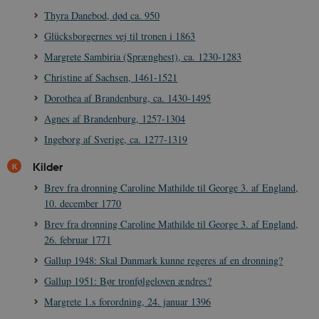
oprette en pro
i
Thyra Danebod, død ca. 950
dine interess
t
vise dig relev
D
annoncer på 
Glücksborgernes vej til tronen i 1863
o
websteder.
v
Margrete Sambiria (Sprænghest), ca. 1230-1283
s
YSC
Session
Denne cooki
Google LLC
indstilles af
.youtube.com
Christine af Sachsen, 1461-1521
h5pcomsession
danmarkshistoriendk.h5p.com
1 dag
A
YouTube til a
visninger af
Dorothea af Brandenburg, ca. 1430-1495
CloudFront-
.h5p.com
Session
A
indlejrede vi
Signature
Agnes af Brandenburg, 1257-1304
vuid
1 år 1
D
Vimeo.com Inc.
Ingeborg af Sverige, ca. 1277-1319
måned
V
.vimeo.com
p
Kilder
CloudFront-
.h5p.com
Session
A
Region
Brev fra dronning Caroline Mathilde til George 3. af England,
CloudFront-
.h5p.com
Session
A
10. december 1770
Policy
Brev fra dronning Caroline Mathilde til George 3. af England,
_ga_7J1SYH77RJ
.danmarkshistorien.dk
1 år 1
G
26. februar 1771
måned
Gallup 1948: Skal Danmark kunne regeres af en dronning?
_ga
1 år 1
D
Google LLC
måned
k
.danmarkshistorien.dk
Gallup 1951: Bør tronfølgeloven ændres?
U
s
Margrete 1.s forordning, 24. januar 1396
i
a