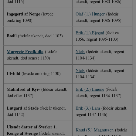
død 1115)
ukendt, regent 1080-1086)
Ingegerd af Norge
(levede
Olaf (1.) Hunger
(fødeår
omkring 1090)
ukendt, regent 1086-1095)
Erik (1.) Ejegod
(født ca.
Bodil
(fødeår ukendt, død 1103)
1056, regent 1095-1103)
Margrete Fredkulla
(fødeår
Niels
(fødeår ukendt, regent
ukendt, død senest 1130)
1104-1134)
Niels
(fødeår ukendt, regent
Ulvhild
(levede omkring 1130)
1104-1134)
Malmfred af Kyiv
(fødeår ukendt,
Erik (2.) Emune
(fødeår
død efter 1137)
ukendt, regent 1134-1137)
Lutgard af Stade
(fødeår ukendt,
Erik (3.) Lam
(fødeår ukendt,
død 1152)
regent 1137-1146)
Ukendt datter af Sverker 1.
Knud (5.) Magnussen
(fødeår
Konge af Sverige
(fødeår ukendt,