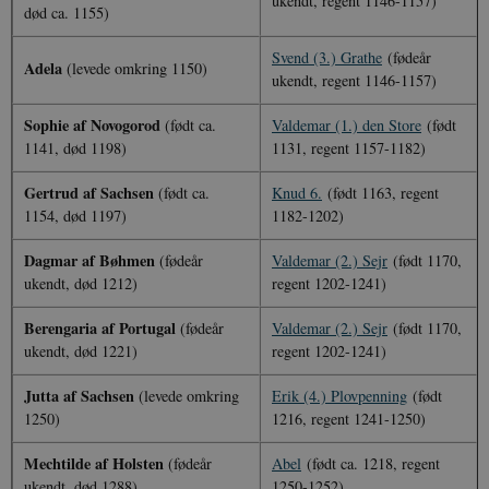
ukendt, regent 1146-1157)
død ca. 1155)
Svend (3.) Grathe
(fødeår
Adela
(levede omkring 1150)
ukendt, regent 1146-1157)
Sophie af Novogorod
(født ca.
Valdemar (1.) den Store
(født
1141, død 1198)
1131, regent 1157-1182)
Gertrud af Sachsen
(født ca.
Knud 6.
(født 1163, regent
1154, død 1197)
1182-1202)
Dagmar af Bøhmen
(fødeår
Valdemar (2.) Sejr
(født 1170,
ukendt, død 1212)
regent 1202-1241)
Berengaria af Portugal
(fødeår
Valdemar (2.) Sejr
(født 1170,
ukendt, død 1221)
regent 1202-1241)
Jutta af Sachsen
(levede omkring
Erik (4.) Plovpenning
(født
1250)
1216, regent 1241-1250)
Mechtilde af Holsten
(fødeår
Abel
(født ca. 1218, regent
ukendt, død 1288)
1250-1252)