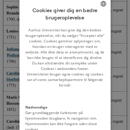
Sophie Magdalene af
Cookies giver dig en bedre
Christian 6.
(født 1699, regent
Brandenburg-Kulmbach
(født
1730-1746)
brugeroplevelse
1700, død 1770)
ENGLISH
DANISH
Aarhus Universitet kan give dig den bedste
Louise af England
(født 1724, død
Frederik 5.
(født 1723, regent
brugeroplevelse, når du vælger ”Accepter alle”
1751)
1746-1766)
cookies. Cookies gemmer oplysninger om,
hvordan en bruger interagerer med et
Juliane Marie af Braunschweig-
Frederik 5.
(født 1723, regent
website. Alle dine data er anonymiseret, og de
Wolfenbüttel
(født 1729, død
kan ikke bruges til at identificere dig direkte.
1746-1766)
1796)
Du kan altid ændre dit samtykke under
Cookies i webstedets footer.
Caroline Mathilde af
Universitetet bruger egne cookies og cookies
Christian 7.
(født 1749, regent
Storbritannien
(født 1751, død
sat af vores samarbejdspartnere til følgende
1766-1808)
1775)
formål:
Marie Sophie Frederikke af
Frederik 6.
(født 1768, regent
Hessen-Kassel
(født 1767, død
1808-1839)
Nødvendige
1852)
Gør grundlæggende funktioner på
hjemmesiden brugbare, fx navigation mm.
Caroline Amalie af Augustenborg
Christian 8.
(født 1786, regent
Hjemmesiden kan ikke fungere uden disse
(født 1796, død 1881)
1839-1848)
cookies.