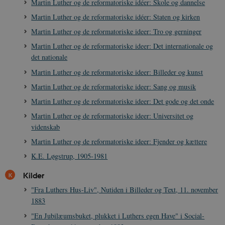
Martin Luther og de reformatoriske idéer: Skole og dannelse
Martin Luther og de reformatoriske idéer: Staten og kirken
Martin Luther og de reformatoriske ideer: Tro og gerninger
Martin Luther og de reformatoriske ideer: Det internationale og
det nationale
XSRF-TOKEN
danmarkshistoriendk.h5p.com
1 dag
Martin Luther og de reformatoriske ideer: Billeder og kunst
Martin Luther og de reformatoriske ideer: Sang og musik
Martin Luther og de reformatoriske ideer: Det gode og det onde
Martin Luther og de reformatoriske ideer: Universitet og
__cf_bm
30
Cloudflare Inc.
videnskab
minutte
.vimeo.com
Martin Luther og de reformatoriske ideer: Fjender og kættere
K.E. Løgstrup, 1905-1981
Kilder
"Fra Luthers Hus-Liv", Nutiden i Billeder og Text, 11. november
1883
"En Jubilæumsbuket, plukket i Luthers egen Have" i Social-
Udbyder /