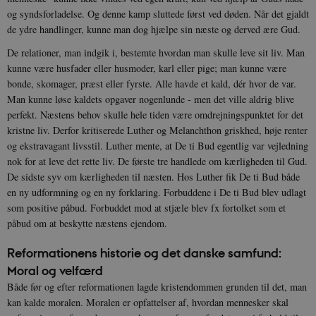
og syndsforladelse. Og denne kamp sluttede først ved døden. Når det gjaldt
de ydre handlinger, kunne man dog hjælpe sin næste og derved ære Gud.
De relationer, man indgik i, bestemte hvordan man skulle leve sit liv. Man
kunne være husfader eller husmoder, karl eller pige; man kunne være
bonde, skomager, præst eller fyrste. Alle havde et kald, dér hvor de var.
Man kunne løse kaldets opgaver nogenlunde - men det ville aldrig blive
perfekt. Næstens behov skulle hele tiden være omdrejningspunktet for det
kristne liv. Derfor kritiserede Luther og Melanchthon griskhed, høje renter
og ekstravagant livsstil. Luther mente, at De ti Bud egentlig var vejledning
nok for at leve det rette liv. De første tre handlede om kærligheden til Gud.
De sidste syv om kærligheden til næsten. Hos Luther fik De ti Bud både
en ny udformning og en ny forklaring. Forbuddene i De ti Bud blev udlagt
som positive påbud. Forbuddet mod at stjæle blev fx fortolket som et
påbud om at beskytte næstens ejendom.
Reformationens historie og det danske samfund:
Moral og velfærd
Både før og efter reformationen lagde kristendommen grunden til det, man
kan kalde moralen. Moralen er opfattelser af, hvordan mennesker skal