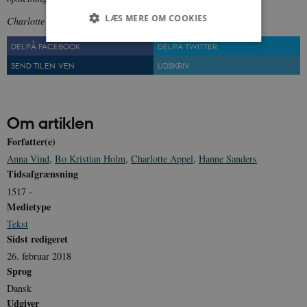
LÆS MERE OM COOKIES
Charlotte Appel og Bo Kristian Holm har stået for redaktionen.
DEL PÅ FACEBOOK
DEL PÅ TWITTER
SEND TIL EN VEN
UDSKRIV
Nødvendige
Statistiske
Marketing
Funktionelle
Uklassificerede
Nødvendige cookies hjælper med at gøre
Om artiklen
hjemmesiden brugbar ved at aktivere nogle
grundlæggende funktioner som navigation mm.
Forfatter(e)
Hjemmesiden kan ikke fungerer uden disse
Anna Vind
,
Bo Kristian Holm
,
Charlotte Appel
,
Hanne Sanders
cookies.
Tidsafgrænsning
Navn
Udbyder / Domæne
Udløb
1517 -
be_typo_user
Session
TYPO3 Association
Medietype
.danmarkshistorien.dk
Tekst
Sidst redigeret
26. februar 2018
Sprog
Dansk
Udgiver
sp_t
1 år
Spotify Inc.