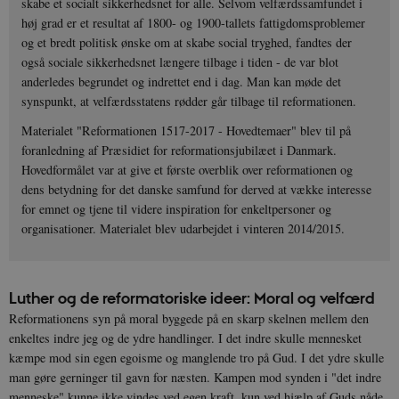
skabe et socialt sikkerhedsnet for alle. Selvom velfærdssamfundet i
høj grad er et resultat af 1800- og 1900-tallets fattigdomsproblemer
og et bredt politisk ønske om at skabe social tryghed, fandtes der
også sociale sikkerhedsnet længere tilbage i tiden - de var blot
anderledes begrundet og indrettet end i dag. Man kan møde det
synspunkt, at velfærdsstatens rødder går tilbage til reformationen.
Materialet "Reformationen 1517-2017 - Hovedtemaer" blev til på
foranledning af Præsidiet for reformationsjubilæet i Danmark.
Hovedformålet var at give et første overblik over reformationen og
dens betydning for det danske samfund for derved at vække interesse
for emnet og tjene til videre inspiration for enkeltpersoner og
organisationer. Materialet blev udarbejdet i vinteren 2014/2015.
Luther og de reformatoriske ideer: Moral og velfærd
Reformationens syn på moral byggede på en skarp skelnen mellem den
enkeltes indre jeg og de ydre handlinger. I det indre skulle mennesket
kæmpe mod sin egen egoisme og manglende tro på Gud. I det ydre skulle
man gøre gerninger til gavn for næsten. Kampen mod synden i "det indre
menneske" kunne ikke vindes ved egen kraft, kun ved hjælp af Guds nåde