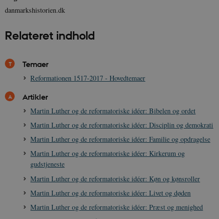
.spotify.com
danmarkshistorien.dk
Relateret indhold
sp_landing
1 dag
Spotify Inc.
Temaer
.spotify.com
Reformationen 1517-2017 - Hovedtemaer
Artikler
Martin Luther og de reformatoriske idéer: Bibelen og ordet
JSESSIONID
Session
Oracle Corporation
Martin Luther og de reformatoriske idéer: Disciplin og demokrati
.nr-data.net
Martin Luther og de reformatoriske idéer: Familie og opdragelse
Martin Luther og de reformatoriske idéer: Kirkerum og
gudstjeneste
Martin Luther og de reformatoriske idéer: Køn og kønsroller
CookieScriptConsent
1 år
CookieScript
Martin Luther og de reformatoriske idéer: Livet og døden
danmarkshistorien.dk
Martin Luther og de reformatoriske idéer: Præst og menighed