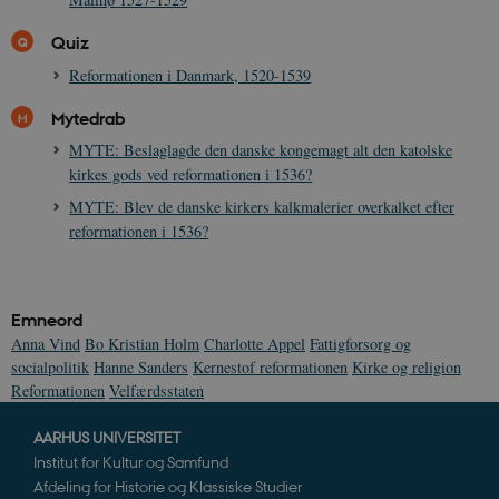
YouTube til a
visninger af
CloudFront-
.h5p.com
Session
A
indlejrede vi
Signature
Quiz
vuid
1 år 1
D
Vimeo.com Inc.
Reformationen i Danmark, 1520-1539
måned
V
.vimeo.com
p
Mytedrab
CloudFront-
.h5p.com
Session
A
Region
MYTE: Beslaglagde den danske kongemagt alt den katolske
kirkes gods ved reformationen i 1536?
CloudFront-
.h5p.com
Session
A
Policy
MYTE: Blev de danske kirkers kalkmalerier overkalket efter
_ga_7J1SYH77RJ
.danmarkshistorien.dk
1 år 1
G
reformationen i 1536?
måned
_ga
1 år 1
D
Google LLC
måned
k
.danmarkshistorien.dk
U
Emneord
s
i
Anna Vind
Bo Kristian Holm
Charlotte Appel
Fattigforsorg og
a
socialpolitik
Hanne Sanders
Kernestof reformationen
Kirke og religion
a
c
Reformationen
Velfærdsstaten
s
b
e
AARHUS UNIVERSITET
n
Institut for Kultur og Samfund
i
i
Afdeling for Historie og Klassiske Studier
s