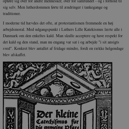
opføre sig over for andre mennesker, over for samfundet - og i forhold til
sig selv. Men lutherdommen førte til ændringer i tankegange og
traditioner.
I moderne tid hævdes det ofte, at protestantismen fremmede en høj
arbejdsmoral. Med udgangspunkt i Luthers Lille Katekismus lærte alle i
Danmark om den enkeltes kald. Man skulle acceptere og have respekt for
det kald og den stand, man nu engang var sat i og arbejde "i sit ansigts
sved". Konkret blev antallet af fridage mindre, fordi en række helgendage
blev afskaffet.