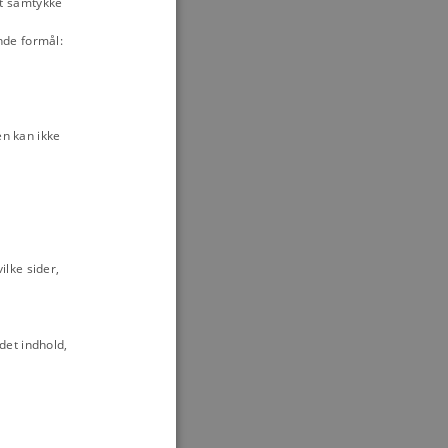
it samtykke
atoriske ideer:
nde formål:
tionale
atoriske ideer:
atoriske ideer:
n kan ikke
atoriske ideer:
atoriske ideer:
lke sider,
atoriske ideer:
det indhold,
Protestantisme og
onens betydning,