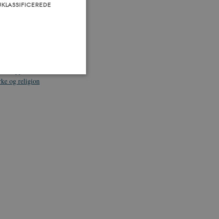
UKLASSIFICEREDE
 i samfund og
otte Appel
Hanne
rke og religion
som navigation mm.
TYPO3, og bruges til at
kend-bruger er logget ind i
ntegrerede Spotify-plugin.
rs af websteder.
ntegrerede Spotify-plugin.
rs af websteder.