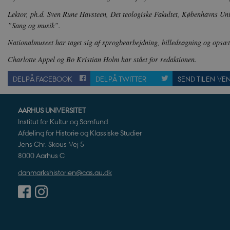
JSESSIONID
Or
.n
Lektor, ph.d. Sven Rune Havsteen, Det teologiske Fakultet, Københavns Unive
”Sang og musik”.
CookieScriptConsent
Co
da
Nationalmuseet har taget sig af sprogbearbejdning, billedsøgning og opsæt
Charlotte Appel og Bo Kristian Holm har stået for redaktionen.
XSRF-TOKEN
da
DEL PÅ FACEBOOK
DEL PÅ TWITTER
SEND TIL EN VE
__cf_bm
Cl
.v
AARHUS UNIVERSITET
Institut for Kultur og Samfund
Navn
Navn
Ud
Navn
Afdeling for Historie og Klassiske Studier
D
cf_clearance
_cfuvid
Navn
Udbyde
Jens Chr. Skous Vej 5
VISITOR_INFO1_LIVE
Go
8000 Aarhus C
VISITOR_PRIVACY_METAD
.y
nmstat
Siteim
.danmar
danmarkshistorien@cas.au.dk
NID
Go
.g
CloudFront-
.h5p.c
Key-Pair-Id
YSC
Go
_gid
Google
.y
.danmar