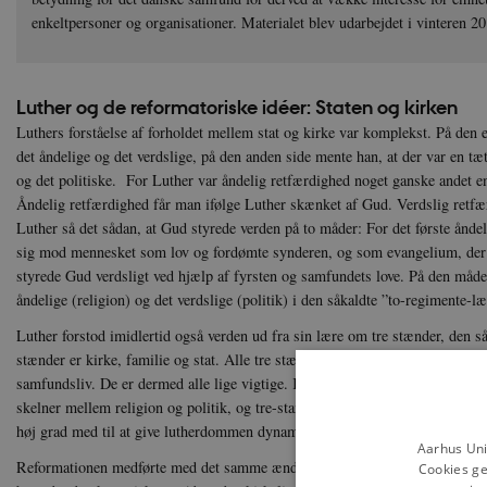
enkeltpersoner og organisationer. Materialet blev udarbejdet i vintere
Luther og de reformatoriske idéer: Staten og kirken
Luthers forståelse af forholdet mellem stat og kirke var komplekst. På den
det åndelige og det verdslige, på den anden side mente han, at der var en 
og det politiske. For Luther var åndelig retfærdighed noget ganske andet en
Åndelig retfærdighed får man ifølge Luther skænket af Gud. Verdslig retf
Luther så det sådan, at Gud styrede verden på to måder: For det første åndel
sig mod mennesket som lov og fordømte synderen, og som evangelium, der t
styrede Gud verdsligt ved hjælp af fyrsten og samfundets love. På den måd
åndelige (religion) og det verdslige (politik) i den såkaldte ”to-regimente-l
Luther forstod imidlertid også verden ud fra sin lære om tre stænder, den så
stænder er kirke, familie og stat. Alle tre stænder står sideordnede og er me
samfundsliv. De er dermed alle lige vigtige. Kombinationen af to-regimente
skelner mellem religion og politik, og tre-stands-læren, der betoner samme
høj grad med til at give lutherdommen dynamik.
Aarhus Uni
Reformationen medførte med det samme ændringer for staten, ikke mindst f
Cookies ge