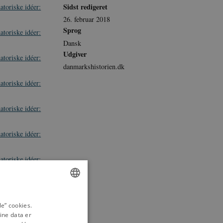
Sidst redigeret
atoriske idéer:
26. februar 2018
Sprog
atoriske idéer:
Dansk
Udgiver
atoriske idéer:
danmarkshistorien.dk
atoriske idéer:
atoriske idéer:
atoriske idéer:
atoriske idéer:
atoriske idéer:
ENGLISH
e” cookies.
atoriske ideer:
ine data er
DANISH