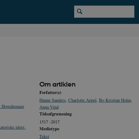
Om artiklen
Forfatter(e)
Hanne Sanders
,
Charlotte Appel
,
Bo Kristian Holm
,
- Hovedtemaer
Anna Vind
Tidsafgrænsning
1517 -2017
atoriske ideer:
Medietype
Tekst