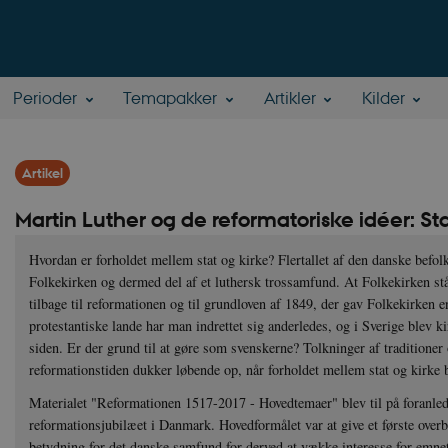
Perioder
Temapakker
Artikler
Kilder
Artikel
Martin Luther og de reformatoriske idéer: St
Hvordan er forholdet mellem stat og kirke? Flertallet af den danske bef
Folkekirken og dermed del af et luthersk trossamfund. At Folkekirken stå
tilbage til reformationen og til grundloven af 1849, der gav Folkekirken e
protestantiske lande har man indrettet sig anderledes, og i Sverige blev kir
siden. Er der grund til at gøre som svenskerne? Tolkninger af traditioner 
reformationstiden dukker løbende op, når forholdet mellem stat og kirke b
Materialet "Reformationen 1517-2017 - Hovedtemaer" blev til på foranled
reformationsjubilæet i Danmark. Hovedformålet var at give et første over
betydning for det danske samfund for derved at vække interesse for emnet o