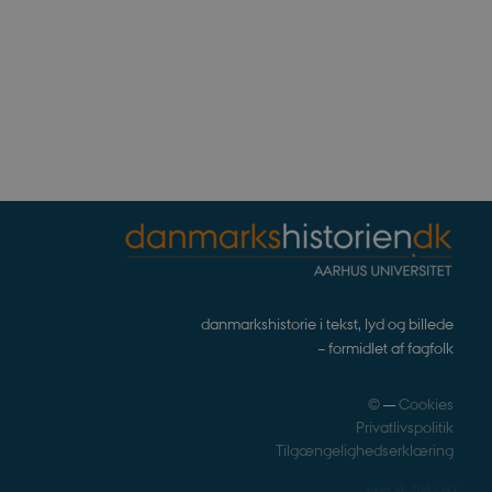
gt af websteder skrevet i
nonym brugersession af
enesten til at huske
t er nødvendigt, at
rrekt.
webstedsikkerhed til at
websteder.
ennesker og bots. Dette er
e rapporter om brugen af
rivelse
Beskrivelse
bean
erpræferencer for Youtube-
danmarkshistorie i tekst, lyd og billede
, om webstedsbesøgende
r statistiske data ift.
– formidlet af fagfolk
.
s af hjemmesideudbyderen
for at hjælpe med at
noncer på andre websteder.
©
—
Cookies
Privatlivspolitik
ndlejrede videoer.
nalytics. Dette ser ud til
Tilgængelighedserklæring
ingen information
og opdatere en unik værdi
705 / i47