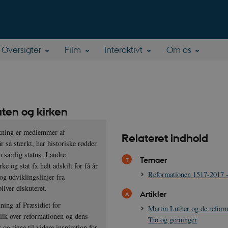
Oversigter
Film
Interaktivt
Om os
aten og kirken
olkning er medlemmer af
Relateret indhold
r så stærkt, har historiske rødder
n særlig status. I andre
Temaer
ke og stat fx helt adskilt for få år
Reformationen 1517-2017 
og udviklingslinjer fra
liver diskuteret.
Artikler
ning af Præsidiet for
Martin Luther og de reform
blik over reformationen og dens
Tro og gerninger
g tjene til videre inspiration for