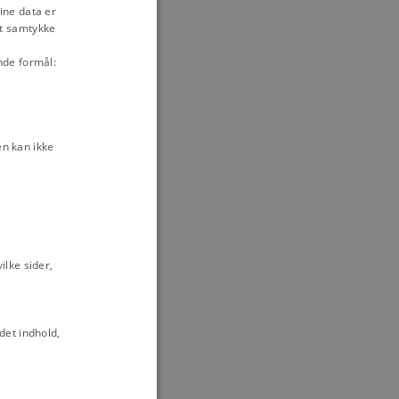
ine data er
DANISH
it samtykke
nde formål:
n kan ikke
lke sider,
det indhold,