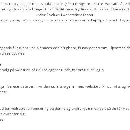
 i et mindre brud længere inde i
mmer oplysninger om, hvordan en bruger interagerer med et website. Alle d
et, og de kan ikke bruges til at identificere dig direkte. Du kan altid ændre d
et kun svagt i hele perioden, og i
under Cookies i webstedets footer.
tet bruger egne cookies og cookies sat af vores samarbejdspartnere til følge
ce-, handels- og transportvirksomhed,
rby’ til gengæld, og selvom antallet
tte dreje nøglen om, er havnen stadig
ggende funktioner på hjemmesiden brugbare, fx navigation mm. Hjemmeside
 disse cookies.
 en glas- og keramikskole. I 2004
e
alg på websitet, når du navigerer rundt, fx sprog eller login.
nymiserede data om, hvordan du interagerer med websitet, fx hvor ofte og hvi
mest.
ed for målrettet annoncering på denne og andre hjemmesider, så du får vist 
elevant for dig.
et