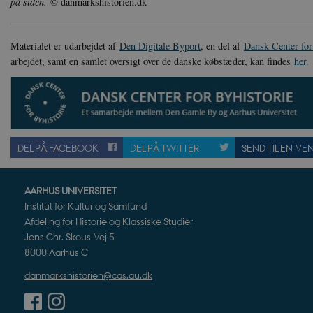
på siden.
© danmarkshistorien.dk
.s
JSESSIONID
Or
.n
Materialet er udarbejdet af
Den Digitale Byport
, en del af
Dansk Center for
arbejdet, samt en samlet oversigt over de danske købstæder, kan findes
her
.
CookieScriptConsent
Co
da
XSRF-TOKEN
da
__cf_bm
Cl
.v
DEL PÅ FACEBOOK
DEL PÅ TWITTER
SEND TIL EN VE
AARHUS UNIVERSITET
Navn
Navn
Ud
Navn
D
Institut for Kultur og Samfund
cf_clearance
_cfuvid
Navn
Udbyde
Afdeling for Historie og Klassiske Studier
VISITOR_INFO1_LIVE
Go
VISITOR_PRIVACY_METAD
.y
Jens Chr. Skous Vej 5
nmstat
Siteim
.danmar
8000 Aarhus C
NID
Go
danmarkshistorien@cas.au.dk
.g
CloudFront-
.h5p.c
Key-Pair-Id
YSC
Go
_gid
Google