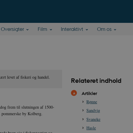
Oversigter
Film
Interaktivt
Om os
ært levet af fiskeri og handel.
Relateret indhold
Artikler
Rønne
dog frem til slutningen af 1500-
Sandvig
den pommerske by Kolberg.
Svaneke
Hasle
rede byen sig i fiskerøgerier og -