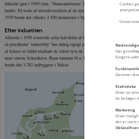
lukkede igen i 1950’erne. ’Nexøsandstenen’ fortsatte dog med at blive brudt
Cookies ge
anonymiser
landet. På trods af tilstedeværelsen af de nye industrier steg befolkningstall
1970 boede der således 3.500 mennesker i byen.
Universite
Efter industrien
Allerede i 1950 ernærede cirka halvdelen af byens befolkning sig ved servi
så prædikatet ’industriby’ har aldrig rigtigt passet på Neksø. Det har ’fiske
Nødvendige
af fiskere er faldet markant de sidste tyve år, og megen fiskeindustri har må
Gør grundlæ
fungere uden
øens største fiskerihavn. Byen rummer bl.a. Bornholms forskningscenter og
boede der 3.782 indbyggere i Neksø.
Funktionell
Gemmer dine v
Statistiske
Giver os ano
du besøger 
Marketing
Giver muligh
der er mest r
Uklassificer