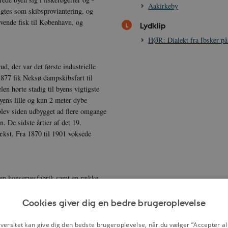
Aakirkeby
lgtes som skibsproviantering, og
evende fisk til København, og
Lydklip
HØR: Dialekt fra Ibsker p
d, der var det første industrielle
1877 fik Neksø dampskibsfart til
n hørte stadig til byens vigtigste
yens lille og kun 2 meter dybe
blev siden udbygget ad flere omgange
. De sidste årtier af det 19.
vækst. Fra 1870 til 1901 voksede
 en konservesfabrik samt en række
ihavn. Ved 2. verdenskrigs afslutning
 huse led skade heraf. Takket være
Cookies giver dig en bedre brugeroplevelse
e stat, kom byen dog snart på fode
kket i mange år genåbnedes i 1922,
versitet kan give dig den bedste brugeroplevelse, når du vælger ”Accepter all