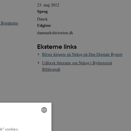
23. maj 2012
Sprog
Dansk
å Bornholm
Udgiver
danmarkshistorien.dk
Eksterne links
Bliver klogere på Neksø på Den Digitale Byport
Udforsk litteratur om Neksø i Byhistorisk
Bibliografi
ENGLISH
e” cookies.