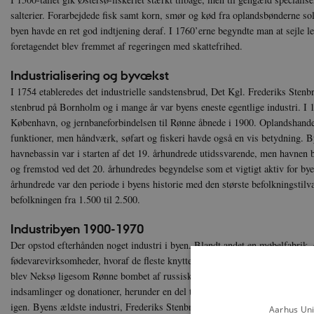
salterier. Forarbejdede fisk samt korn, smør og kød fra oplandsbønderne so
byen havde en ret god indtjening deraf. I 1760’erne begyndte man at sejle l
foretagendet blev fremmet af regeringen med skattefrihed.
Industrialisering og byvækst
I 1754 etableredes det industrielle sandstensbrud, Det Kgl. Frederiks Stenbru
stenbrud på Bornholm og i mange år var byens eneste egentlige industri. I 
København, og jernbaneforbindelsen til Rønne åbnede i 1900. Oplandshandele
funktioner, men håndværk, søfart og fiskeri havde også en vis betydning. B
havnebassin var i starten af det 19. århundrede utidssvarende, men havnen 
og fremstod ved det 20. århundredes begyndelse som et vigtigt aktiv for byen
århundrede var den periode i byens historie med den største befolkningstil
befolkningen fra 1.500 til 2.500.
Industribyen 1900-1970
Der opstod efterhånden noget industri i byen. Blandt andet en møbelfabrik,
fødevarevirksomheder, hvoraf de fleste knyttede sig til den anseelige fisker
blev Neksø ligesom Rønne bombet af russiske fly 7.-8. maj 1945, og mange
indsamlinger og donationer, herunder en del træhuse skænket af den svensk
igen. Byens ældste industri, Frederiks Stenbrud, der efter at have været lu
Aarhus Uni