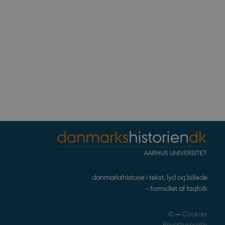
rs af websteder.
gt af websteder skrevet i
nonym brugersession af
enesten til at huske
t er nødvendigt, at
rrekt.
webstedsikkerhed til at
websteder.
ennesker og bots. Dette er
e rapporter om brugen af
rivelse
Beskrivelse
bean
erpræferencer for Youtube-
, om webstedsbesøgende
r statistiske data ift.
.
danmarkshistorie i tekst, lyd og billede
s af hjemmesideudbyderen
– formidlet af fagfolk
for at hjælpe med at
noncer på andre websteder.
©
—
Cookies
ndlejrede videoer.
nalytics. Dette ser ud til
Privatlivspolitik