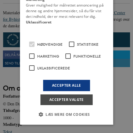
Giver mulighed for målrettet annoncering på
denne og andre hjemmesider, så du får vist
Materialet er udarbejdet af
Den Digitale Byport
, en del af
Dansk Center
det indhold, der er mest relevant for dig.
for Byhistorie
. Mere information om arbejdet, samt en samlet oversigt over
Uklassificeret
de danske købstæder, kan findes
her
.
NØDVENDIGE
STATISTISKE
DEL PÅ FACEBOOK
DEL PÅ TWITTER
MARKETING
FUNKTIONELLE
SEND TIL EN VEN
UDSKRIV
UKLASSIFICEREDE
ACCEPTER ALLE
Om artiklen
Forfatter(e)
ACCEPTER VALGTE
© Den Digitale Byport: Danmarks købstæder
Tidsafgrænsning
LÆS MERE OM COOKIES
1000 -
Medietype
Tekst