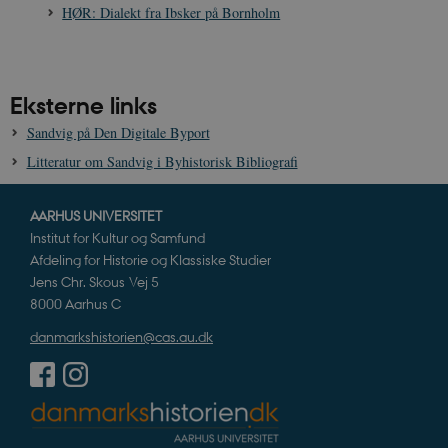
HØR: Dialekt fra Ibsker på Bornholm
sp_landing
1 dag
Spotify Inc.
.spotify.com
Eksterne links
Sandvig på Den Digitale Byport
Litteratur om Sandvig i Byhistorisk Bibliografi
JSESSIONID
Session
Oracle Corporation
.nr-data.net
AARHUS UNIVERSITET
Institut for Kultur og Samfund
Afdeling for Historie og Klassiske Studier
Jens Chr. Skous Vej 5
8000 Aarhus C
CookieScriptConsent
1 år
CookieScript
danmarkshistorien.dk
danmarkshistorien@cas.au.dk