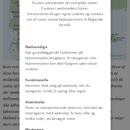
Du kan altid ændre dit samtykke under
Cookies i webstedets footer.
Universitetet bruger egne cookies og cookies
sat af vores samarbejdspartnere til følgende
formål:
Nødvendige
Gør grundlæggende funktioner på
hjemmesiden brugbare, fx navigation mm.
Hjemmesiden kan ikke fungere uden disse
Kort over danske byer med købstadsprivilegier gennem tiden. De fleste af
cookies.
disse byer med købstadsprivilegier fandtes allerede ved slutningen af
middelalderen, men flere kom til helt op til 1958, hvor Skjern officielt fik
Funktionelle
Gemmer dine valg på websitet, når du
status af købstad som den sidste by i Danmark. Det var ikke alle byerne,
navigerer rundt, fx sprog eller login.
der opnåede fuldstændig status som købstæder, men flere forblev
mellemting mellem landsby og købstad, såkaldte flækker. Kortet medtager
Statistiske
ikke købstæderne udenfor landets nuværende grænse, det vil sige
Giver os anonymiserede data om, hvordan du
købstæderne i hertugdømmerne Slesvig og Holsten, samt i Skåne,
interagerer med websitet, fx hvor ofte og
Halland og Blekinge. De fleste af byerne vist på kortet kan du læse meget
hvilke sider, du besøger mest.
mere om her på siden.
© danmarkshistorien.dk
Marketing