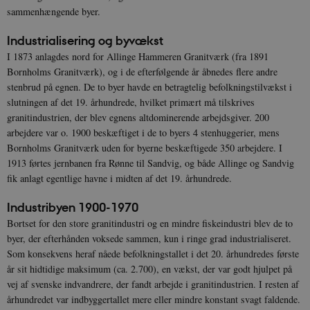
sammenhængende byer.
Industrialisering og byvækst
I 1873 anlagdes nord for Allinge Hammeren Granitværk (fra 1891
Bornholms Granitværk), og i de efterfølgende år åbnedes flere andre
stenbrud på egnen. De to byer havde en betragtelig befolkningstilvækst i
slutningen af det 19. århundrede, hvilket primært må tilskrives
granitindustrien, der blev egnens altdominerende arbejdsgiver. 200
arbejdere var o. 1900 beskæftiget i de to byers 4 stenhuggerier, mens
Bornholms Granitværk uden for byerne beskæftigede 350 arbejdere. I
1913 førtes jernbanen fra Rønne til Sandvig, og både Allinge og Sandvig
fik anlagt egentlige havne i midten af det 19. århundrede.
Industribyen 1900-1970
Bortset for den store granitindustri og en mindre fiskeindustri blev de to
byer, der efterhånden voksede sammen, kun i ringe grad industrialiseret.
Som konsekvens heraf nåede befolkningstallet i det 20. århundredes første
år sit hidtidige maksimum (ca. 2.700), en vækst, der var godt hjulpet på
vej af svenske indvandrere, der fandt arbejde i granitindustrien. I resten af
århundredet var indbyggertallet mere eller mindre konstant svagt faldende.