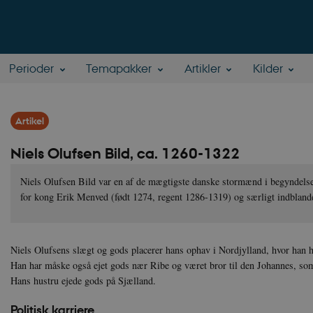
Perioder
Temapakker
Artikler
Kilder
Artikel
Niels Olufsen Bild, ca. 1260-1322
Niels Olufsen Bild var en af de mægtigste danske stormænd i begyndelsen
for kong Erik Menved (født 1274, regent 1286-1319) og særligt indblande
Niels Olufsens slægt og gods placerer hans ophav i Nordjylland, hvor han 
Han har måske også ejet gods nær Ribe og været bror til den Johannes, so
Hans hustru ejede gods på Sjælland.
Politisk karriere