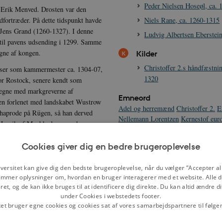
Peder Nielsen Hoseøl, ca.
or Erik Menved. Drosten var den
Niels Rane, ca. 1260-1315
fortræder. På dette tidspunkt havde
Jens Grand (1260-1327). I denne
Ludvig Albertsen Eberstein
 til pavens udsending i 1299. Samme
gne af kongen.
Kilder
Christoffer 2.s håndfæstnin
anser som kammermester ca. 1304-07,
1320
or Rostock, senere kendt som
vegne med markgreverne af
Emneord
den forlenet med landskabet Wustrow
Adel og herremænd
Christoffer 2.
E
chaprode på Rügen, så han derved
Nellemann Lorentzen
Kernestof eur
e Henrik af Mecklenburg med
middelalder
Lov og ret før 1600
Mid
pant for et lån til kongen. I 1317
Cookies giver dig en bedre brugeroplevelse
.
så kongens hær i et slag mod
versitet kan give dig den bedste brugeroplevelse, når du vælger ”Accepter all
så han måtte stille sig tilfreds
mmer oplysninger om, hvordan en bruger interagerer med et website. Alle d
 Menved var i krig med sin bror
et, og de kan ikke bruges til at identificere dig direkte. Du kan altid ændre d
 den kongelige hær mod dennes
under Cookies i webstedets footer.
 Falkenberg.
tet bruger egne cookies og cookies sat af vores samarbejdspartnere til følge