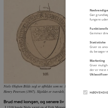
Nødvendige
Gør grundlæ
fungere uden
Funktionell
Gemmer dine v
Statistiske
Giver os ano
du besøger 
Marketing
Giver muligh
der er mest r
Uklassificer
Niels Olufsen Bilds segl er afbildet som nr. 102 i
"Danske adelige Sigiller 
Henry Petersen (1897). Skjoldet er tværdelt, øverste felt tavlet og strøet m
NØDVENDI
Brud med kongen, og senere liv
I 1318 havde Niels været en af Erik Menveds nære støtter i omtrent 21 år. 