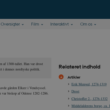
Oversigter
Film
Interaktivt
Om os
 af 1300-tallet. Han var drost
Relateret indhold
t i dennes nordtyske politik.
Artikler
Erik Menved, 1274-1319
havde gården Elkær i Vendsyssel.
Drost
m var biskop af Odense 1282-1286.
Christoffer 2., 1276-1332
Middelalderens borge, ca.