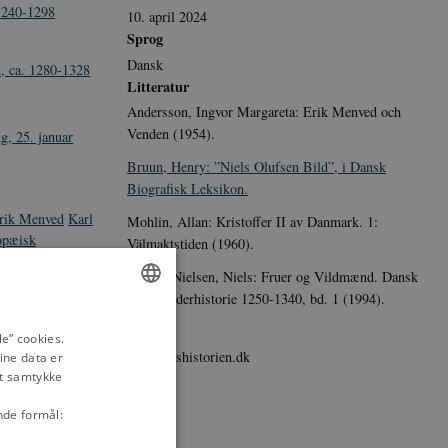
 1240-1298
10. april 2024
Sprog
Dansk
, ca. 1280-1328
Litteratur
Andersson, Ingvor Margareta: Erik Menved och
Venden (1954).
g, 25. januar
Bruun, Henry: ”Niels Olufsen Bild”, i Dansk
Biografisk Leksikon.
rik Menved
Karl
Mohlin, Allan: Kristoffer II av Danmark. 1:
opæisk
Välmaktstiden (1960).
delalder
Skyum-Nielsen, Niels: Fruer og Vildmænd. Dansk
middelalderhistorie 1250-1340, bd. 1 (1994).
ENGLISH
Udgiver
e” cookies.
danmarkshistorien.dk
ine data er
DANISH
it samtykke
nde formål: