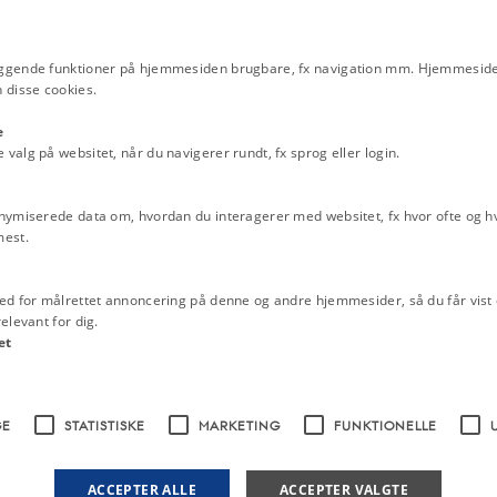
ggende funktioner på hjemmesiden brugbare, fx navigation mm. Hjemmeside
 disse cookies.
e
alg på websitet, når du navigerer rundt, fx sprog eller login.
nymiserede data om, hvordan du interagerer med websitet, fx hvor ofte og hvi
mest.
ed for målrettet annoncering på denne og andre hjemmesider, så du får vist 
elevant for dig.
et
fra det XIII og XIV Aarhundrede" af
ed roser.
Fra:
Det Kgl. Bibliotek
GE
STATISTISKE
MARKETING
FUNKTIONELLE
ACCEPTER ALLE
ACCEPTER VALGTE
I løbet af den tid havde han dog