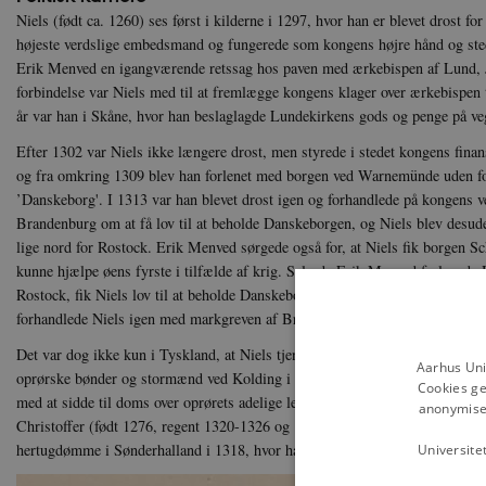
Niels (født ca. 1260) ses først i kilderne i 1297, hvor han er blevet drost f
højeste verdslige embedsmand og fungerede som kongens højre hånd og sted
Erik Menved en igangværende retssag hos paven med ærkebispen af Lund, 
forbindelse var Niels med til at fremlægge kongens klager over ærkebispen
år var han i Skåne, hvor han beslaglagde Lundekirkens gods og penge på ve
Efter 1302 var Niels ikke længere drost, men styrede i stedet kongens fin
og fra omkring 1309 blev han forlenet med borgen ved Warnemünde uden f
’Danskeborg'. I 1313 var han blevet drost igen og forhandlede på kongens 
Brandenburg om at få lov til at beholde Danskeborgen, og Niels blev desu
lige nord for Rostock. Erik Menved sørgede også for, at Niels fik borgen S
kunne hjælpe øens fyrste i tilfælde af krig. Selv da Erik Menved forlened
Rostock, fik Niels lov til at beholde Danskeborgen, eftersom han holdt den i 
forhandlede Niels igen med markgreven af Brandenburg på vegne af kongen
Det var dog ikke kun i Tyskland, at Niels tjente Erik Menved. Han ledte og
Aarhus Uni
oprørske bønder og stormænd ved Kolding i 1313. Her blev han dog besejret, 
Cookies ge
med at sidde til doms over oprørets adelige ledere det følgende år. Da Erik
anonymiser
Christoffer (født 1276, regent 1320-1326 og 1330-1332), ledte Niels også
hertugdømme i Sønderhalland i 1318, hvor han erobrede borgene Laholm og
Universite