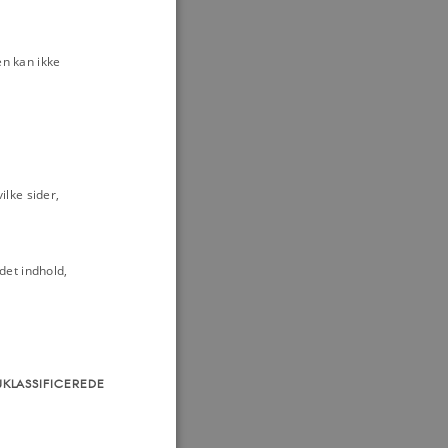
n kan ikke
lke sider,
det indhold,
UKLASSIFICEREDE