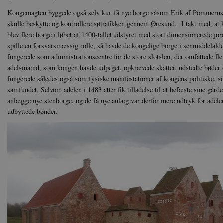
Kongemagten byggede også selv kun få nye borge såsom Erik af Pommerns 
sp_landing
Sp
.s
skulle beskytte og kontrollere søtrafikken gennem Øresund. I takt med, at k
blev flere borge i løbet af 1400-tallet udstyret med stort dimensionerede jo
JSESSIONID
Or
.n
spille en forsvarsmæssig rolle, så havde de kongelige borge i senmiddelalde
fungerede som administrationscentre for de store slotslen, der omfattede f
CookieScriptConsent
Co
adelsmænd, som kongen havde udpeget, opkrævede skatter, udstedte bøder 
da
fungerede således også som fysiske manifestationer af kongens politiske, s
samfundet. Selvom adelen i 1483 atter fik tilladelse til at befæste sine gårde
XSRF-TOKEN
da
anlægge nye stenborge, og de få nye anlæg var derfor mere udtryk for adelen
udbyttede bønder.
__cf_bm
Cl
.v
Navn
Navn
Ud
Navn
D
cf_clearance
_cfuvid
Navn
Udbyde
VISITOR_INFO1_LIVE
Go
VISITOR_PRIVACY_METAD
.y
nmstat
Siteim
.danmar
NID
Go
.g
CloudFront-
.h5p.c