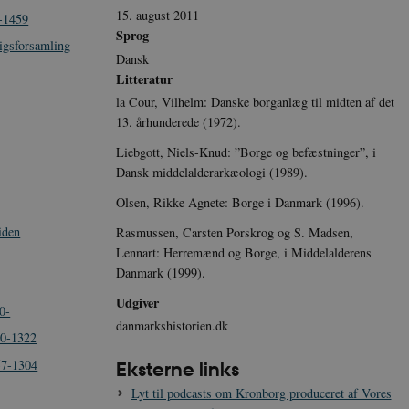
15. august 2011
-1459
Sprog
igsforsamling
Dansk
Litteratur
la Cour, Vilhelm: Danske borganlæg til midten af det
13. århunderede (1972).
Liebgott, Niels-Knud: ”Borge og befæstninger”, i
Dansk middelalderarkæologi (1989).
Olsen, Rikke Agnete: Borge i Danmark (1996).
iden
Rasmussen, Carsten Porskrog og S. Madsen,
Lennart: Herremænd og Borge, i Middelalderens
Danmark (1999).
Udgiver
0-
danmarkshistorien.dk
60-1322
57-1304
Eksterne links
Lyt til podcasts om Kronborg produceret af Vores