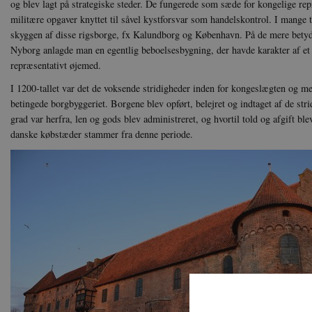
og blev lagt på strategiske steder. De fungerede som sæde for kongelige re
militære opgaver knyttet til såvel kystforsvar som handelskontrol. I mange
skyggen af disse rigsborge, fx Kalundborg og København. På de mere bety
Nyborg anlagde man en egentlig beboelsesbygning, der havde karakter af et
repræsentativt øjemed.
I 1200-tallet var det de voksende stridigheder inden for kongeslægten og m
betingede borgbyggeriet. Borgene blev opført, belejret og indtaget af de strid
grad var herfra, len og gods blev administreret, og hvortil told og afgift bl
danske købstæder stammer fra denne periode.