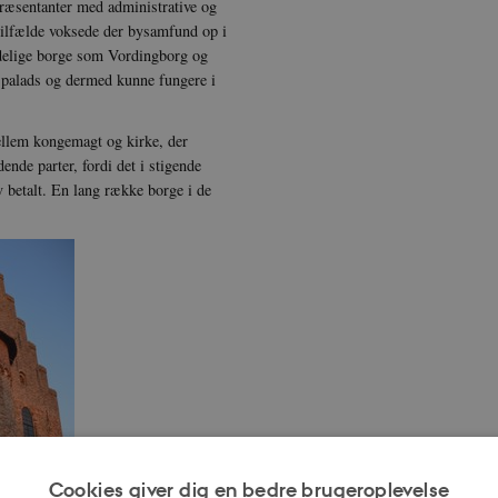
præsentanter med administrative og
 tilfælde voksede der bysamfund op i
delige borge som Vordingborg og
 palads og dermed kunne fungere i
ellem kongemagt og kirke, der
ende parter, fordi det i stigende
ev betalt. En lang række borge i de
Cookies giver dig en bedre brugeroplevelse