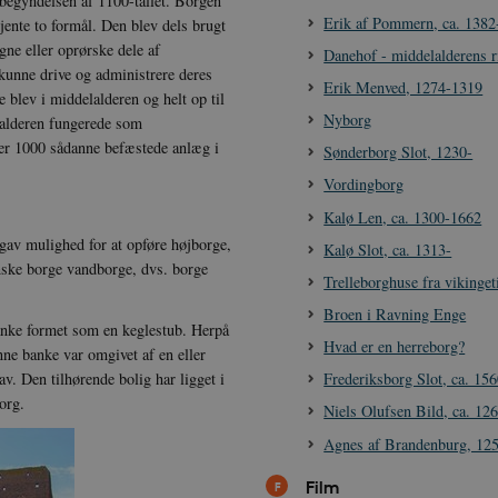
 begyndelsen af 1100-tallet. Borgen
Erik af Pommern, ca. 1382
jente to formål. Den blev dels brugt
ne eller oprørske dele af
Danehof - middelalderens r
kunne drive og administrere deres
Erik Menved, 1274-1319
 blev i middelalderen og helt op til
Nyborg
lalderen fungerede som
over 1000 sådanne befæstede anlæg i
Sønderborg Slot, 1230-
Vordingborg
Kalø Len, ca. 1300-1662
av mulighed for at opføre højborge,
Kalø Slot, ca. 1313-
danske borge vandborge, dvs. borge
Trelleborghuse fra vikinget
Broen i Ravning Enge
 banke formet som en keglestub. Herpå
Hvad er en herreborg?
enne banke var omgivet af en eller
Frederiksborg Slot, ca. 156
v. Den tilhørende bolig har ligget i
org.
Niels Olufsen Bild, ca. 12
Agnes af Brandenburg, 12
Film