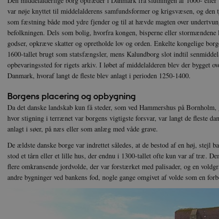
Den middelalderlige borg optræder i Danmark fra slutningen af 1000- eller
var nøje knyttet til middelalderens samfundsformer og krigsvæsen, og den t
som fæstning både mod ydre fjender og til at hævde magten over undertvung
befolkningen. Dels som bolig, hvorfra kongen, bisperne eller stormændene 
godser, opkræve skatter og opretholde lov og orden. Enkelte kongelige borge
1600-tallet brugt som statsfængsler, mens Kalundborg slot indtil senmidde
opbevaringssted for rigets arkiv. I løbet af middelalderen blev der bygget 
Danmark, hvoraf langt de fleste blev anlagt i perioden 1250-1400.
Borgens placering og opbygning
Da det danske landskab kun få steder, som ved Hammershus på Bornholm, g
hvor stigning i terrænet var borgens vigtigste forsvar, var langt de fleste 
anlagt i søer, på næs eller som anlæg med våde grave.
De ældste danske borge var indrettet således, at de bestod af en høj, stejl
stod et tårn eller et lille hus, der endnu i 1300-tallet ofte kun var af træ. D
flere omkransende jordvolde, der var forstærket med palisader, og en voldgra
andre bygninger ved bankens fod, nogle gange omgivet af volde som en forb