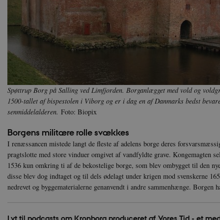
Key-Pair-Id
YSC
Go
_gid
Google
.y
.danmar
h5pcomsession
danmark
CloudFront-
.h5p.c
Signature
vuid
Vimeo.
Spøttrup Borg på Salling ved Limfjorden. Borganlægget med vold og voldgra
.vimeo
1500-tallet af bispestolen i Viborg og er i dag en af Danmarks bedst bevar
CloudFront-
.h5p.c
senmiddelalderen.
Foto: Biopix
Region
CloudFront-
.h5p.c
Borgens militære rolle svækkes
Policy
I renæssancen mistede langt de fleste af adelens borge deres forsvarsmæssi
_ga_7J1SYH77RJ
.danmar
pragtslotte med store vinduer omgivet af vandfyldte grave. Kongemagten sel
1536 kun omkring ti af de bekostelige borge, som blev ombygget til den nye 
_ga
Google
disse blev dog indtaget og til dels ødelagt under krigen mod svenskerne 1657
.danmar
nedrevet og byggematerialerne genanvendt i andre sammenhænge. Borgen hav
Lyt til podcasts om Kronborg produceret af Vores Tid - et med
CloudFront-
.h5p.c