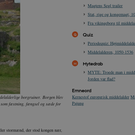
Magtens Segl trailer
Stat, rige og kongemagt, 
Fra vikingeborg til middel
Quiz
Periodequiz: Højmiddelald
Middelalderen, 1050-1536
Mytedrab
MYTE: Troede man i midde
Jorden var flad?
Emneord
Kernestof europæisk middelalder
Mi
elalderlige borgruiner.
Borgen blev
Pajung
 som fæstning, fængsel og sæde for
 eller stormænd, der stod kongen nær,