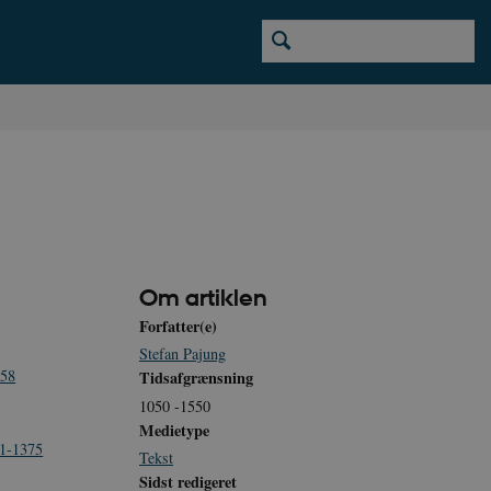
Om artiklen
Forfatter(e)
Stefan Pajung
458
Tidsafgrænsning
1050 -1550
Medietype
21-1375
Tekst
Sidst redigeret