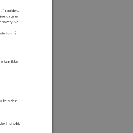
ENGLISH
e” cookies.
ine data er
DANISH
it samtykke
nde formål:
n kan ikke
lke sider,
det indhold,