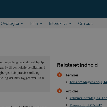
Oversigter
Film
Interaktivt
Om os
 mod angreb og overfald ved hjælp
Relateret indhold
gav ly til den lokale befolkning. I
gborge, hvis præcise rolle og
Temaer
este, og der blev bygget over 1000
Tema om Magtens Segl, 1
Artikler
Valdemar Atterdag, ca. 13
Margrete 1., 1353-1412