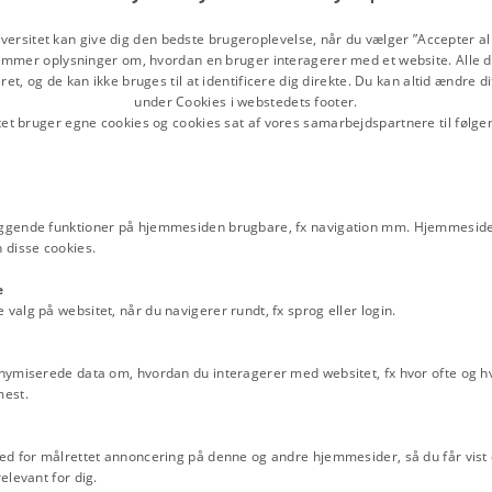
versitet kan give dig den bedste brugeroplevelse, når du vælger ”Accepter all
mmer oplysninger om, hvordan en bruger interagerer med et website. Alle d
et, og de kan ikke bruges til at identificere dig direkte. Du kan altid ændre d
under Cookies i webstedets footer.
ot er en ringmursborg med runde
tet bruger egne cookies og cookies sat af vores samarbejdspartnere til følge
ested for rigets mægtigste mænd, og
ggende funktioner på hjemmesiden brugbare, fx navigation mm. Hjemmeside
r alvor kom private borge overalt i
 disse cookies.
 oprørske undersåtter nede, mens
havde fået tildelt dele af riget i
e
alg på websitet, når du navigerer rundt, fx sprog eller login.
s indretning kunne variere fra anlæg
 omgivet af vand og med et stenhus
nymiserede data om, hvordan du interagerer med websitet, fx hvor ofte og hvi
mest.
ed for målrettet annoncering på denne og andre hjemmesider, så du får vist 
elevant for dig.