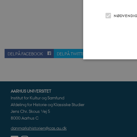
NØDVENDI
DEL PÅ FACEBOOK
DEL PÅ TWITTER
SEND TIL EN VE
Nødvendige cookies hjælper
Hjemmesiden kan ikke funge
AARHUS UNIVERSITET
Navn
U
Institut for Kultur og Samfund
Afdeling for Historie og Klassiske Studier
be_typo_user
TY
.d
Jens Chr. Skous Vej 5
8000 Aarhus C
sp_t
Sp
danmarkshistorien@cas.au.dk
.s
sp_landing