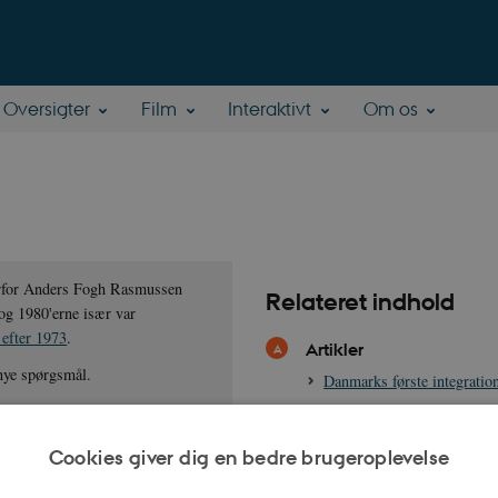
Oversigter
Film
Interaktivt
Om os
vorfor Anders Fogh Rasmussen
Relateret indhold
 og 1980'erne især var
 efter 1973
.
Artikler
 nye spørgsmål.
Danmarks første integratio
EF-retten i Danmark 1973
EF-/EU-modstand i Danma
Cookies giver dig en bedre brugeroplevelse
Dansk indvandrings- og ud