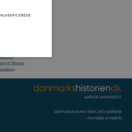
g kulturkampe
UKLASSIFICEREDE
til ny europæisk
F/EU
Flygtninge
sationer
lacering
nestof Murens
lændinge
som navigation mm.
TYPO3, og bruges til at
kend-bruger er logget ind i
danmarkshistorie i tekst, lyd og billede
– formidlet af fagfolk
ntegrerede Spotify-plugin.
rs af websteder.
ntegrerede Spotify-plugin.