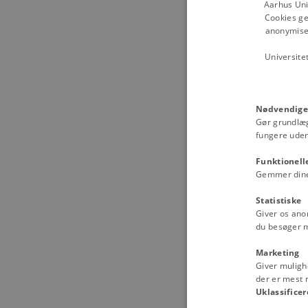
Aarhus Uni
Cookies ge
anonymiser
Universite
Nødvendige
Gør grundlæ
fungere uden
Funktionell
Gemmer dine v
Statistiske
Giver os ano
du besøger 
Marketing
Giver muligh
der er mest r
Uklassificer