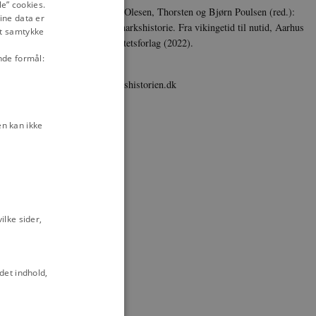
e” cookies.
Borring Olesen, Thorsten og Bjørn Poulsen (red.):
ine data er
DANISH
En danmarkshistorie. Fra vikingetid til nutid, Aarhus
it samtykke
Universitetsforlag (2022).
2-1993
nde formål:
ternative
Udgiver
, 1982-1988
danmarkshistorien.dk
1993
n kan ikke
rk, 1973-1985
-1985
lke sider,
det indhold,