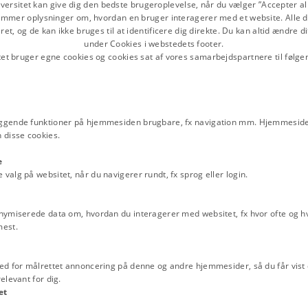
1970-1992
versitet kan give dig den bedste brugeroplevelse, når du vælger ”Accepter all
mmer oplysninger om, hvordan en bruger interagerer med et website. Alle d
Danmark i EU: 1993-2012
et, og de kan ikke bruges til at identificere dig direkte. Du kan altid ændre d
Kvinder i Folketinget, 197
under Cookies i webstedets footer.
tet bruger egne cookies og cookies sat af vores samarbejdspartnere til følge
Fodnotepolitikken og det al
sikkerhedspolitiske flertal
Dansk miljøpolitik, 1970-
Bistandsloven, 1974-1998
ggende funktioner på hjemmesiden brugbare, fx navigation mm. Hjemmeside
 disse cookies.
Atomkraft-politik i Danma
Rødstrømperne og den nye
e
kvindebevægelse, ca. 1970
alg på websitet, når du navigerer rundt, fx sprog eller login.
KVINFO, 1979/82-
Danmark i krig 1991-2011
nymiserede data om, hvordan du interagerer med websitet, fx hvor ofte og hvi
mest.
Indfødsretsprøven, 2005-
Relaterede perioder
ed for målrettet annoncering på denne og andre hjemmesider, så du får vist 
Danmark i Verden
elevant for dig.
et
Politiske hamskifter