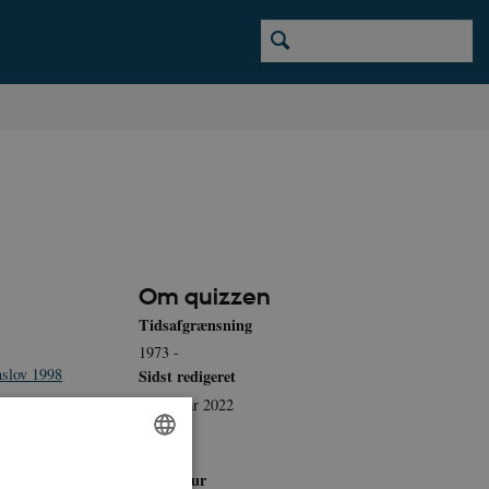
Om quizzen
Tidsafgrænsning
1973 -
nslov 1998
Sidst redigeret
3. februar 2022
-1993
Sprog
rk
Dansk
lændingepolitik,
Litteratur
ENGLISH