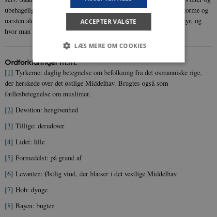
ubehagelige Clima, men kuns her hvor stedse er Sommer, ikke Storme og
næsten aldrig megen Regn, stedse behagelige Nætter og mildt Veyr, og
ACCEPTER VALGTE
hvor man næsten stedse kan være under aaben Himmel.
LÆS MERE OM COOKIES
Ordforklaringer m.m.
[1]
Tyrkerne: daglig betegnelse om befolkning fra det osmanniske rige,
Nødvendige
Statistiske
Marketing
der herskede over det østlige Middelhav. Brugtes også som
fællesbetegnelse om muslimer.
Funktionelle
Uklassificerede
[2]
Devotion: hengivenhed
Nødvendige cookies hjælper med at gøre
hjemmesiden brugbar ved at aktivere nogle
[3]
Tillige: derudover
grundlæggende funktioner som navigation mm.
Hjemmesiden kan ikke fungerer uden disse
[4]
Lidet: lille
cookies.
[5]
Formedelst: på grund af
Navn
Udbyder / Domæne
Udløb
[6]
Levanten: Østlig vind, der blæser i det vestlige Middelhav
be_typo_user
Session
TYPO3 Association
.danmarkshistorien.dk
[7]
Hob: dynge
[8]
Bayen: bugten