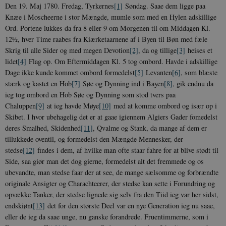
Den 19. Maj 1780. Fredag, Tyrkernes
[1]
Søndag. Saae dem ligge paa
Knæe i Moscheerne i stor Mængde, mumle som med en Hylen adskillige
Ord. Portene lukkes da fra 8 eller 9 om Morgenen til om Middagen Kl.
12½, hver Time raabes fra Kiærketaarnene af i Byen til Bøn med fæle
Skrig til alle Sider og med megen Devotion
[2]
, da og tillige
[3]
heises et
lidet
[4]
Flag op. Om Eftermiddagen Kl. 5 tog ombord. Havde i adskillige
Dage ikke kunde kommet ombord formedelst
[5]
Levanten
[6]
, som blæste
stærk og kastet en Hob
[7]
Søe og Dynning ind i Bayen
[8]
, gik endnu da
ieg tog ombord en Hob Søe og Dynning som stod tvers paa
Chaluppen
[9]
at ieg havde Møye
[10]
med at komme ombord og især op i
Skibet. I hvor ubehagelig det er at gaae igiennem Algiers Gader fomedelst
deres Smalhed, Skidenhed
[11]
, Qvalme og Stank, da mange af dem er
tillukkede oventil, og formedelst den Mængde Mennesker, der
stedse
[12]
findes i dem, af hvilke man ofte staar fahre for at blive stødt til
Side, saa giør man det dog gierne, formedelst alt det fremmede og os
ubevandte, man stedse faar der at see, de mange sælsomme og forbrændte
originale Ansigter og Charachteerer, der stedse kan sette i Forundring og
opvække Tanker, der stedse lignede sig selv fra den Tiid ieg var her sidst,
endskiønt
[13]
det for den største Deel var en nye Generation ieg nu saae,
eller de ieg da saae unge, nu ganske forandrede. Fruentimmerne, som i