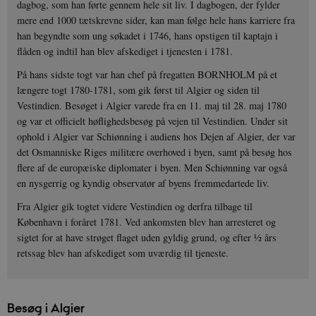
dagbog, som han førte gennem hele sit liv. I dagbogen, der fylder
mere end 1000 tætskrevne sider, kan man følge hele hans karriere fra
han begyndte som ung søkadet i 1746, hans opstigen til kaptajn i
flåden og indtil han blev afskediget i tjenesten i 1781.
På hans sidste togt var han chef på fregatten BORNHOLM på et
længere togt 1780-1781, som gik først til Algier og siden til
Vestindien. Besøget i Algier varede fra en 11. maj til 28. maj 1780
og var et officielt høflighedsbesøg på vejen til Vestindien. Under sit
ophold i Algier var Schiønning i audiens hos Dejen af Algier, der var
det Osmanniske Riges militære overhoved i byen, samt på besøg hos
flere af de europæiske diplomater i byen. Men Schiønning var også
en nysgerrig og kyndig observatør af byens fremmedartede liv.
Fra Algier gik togtet videre Vestindien og derfra tilbage til
København i foråret 1781. Ved ankomsten blev han arresteret og
sigtet for at have strøget flaget uden gyldig grund, og efter ½ års
retssag blev han afskediget som uværdig til tjeneste.
Besøg i Algier