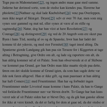
Tegn paa en Mahometaner
[22]
, og ingen andre maae gaae med samme.
Jøderne har derimod sorte, som de stedse kan kiendes paa, Slaverne har
phiolette
[23]
Nathuer og skal lade Knebelsbart
[24]
voxe paa Overleppen,
men ikke noget af Skiæget. Deyen
[25]
selv er over 70 Aar, men som mig
synes seer gammel og mat ud, eller synes at være af en stille og
sagtmodig
[26]
Natur, dog har han viist at have Resolution
[27]
og
Courage
[28]
og distingveret
[29]
sig ved de 20 Angreb som ere skeet paa
Byen i hans Tiid, nemlig af os og de Spanske, hvor han har ladet det
komme til det yderste, og med stor Fermitet
[30]
taget imod alting. Da
Spanierne giorde Landgang gik han paa sin Terazze for i Kiggerten at tage
alting i Betragtning, give Ordre om alt, og lade sig raportere om alt, da
han aldrig kommer ud af sit Palatz. Som han observerede at et af Skibene
var kommet paa Grund, gav han Ordre man ikke maatte skyde paa dette,
føren om det skulde komme af Grund igien, da som han sagde dette var
ilde nok faren alligevel. Han er ikke gift, og man paastaaer at han aldrig
har haft Comers
[31]
med Fruentimmer. Han har og forbudet ingen
Fruentimmer under Livsstraf maae komme i hans Palatz, da han to Gange
ved forklædte Fruentimmer nær var bleven dræbt. To Gange har han kuns
været ude af sit Palatz siden har er blevet Dey, og da gik han ganske allene
for ikke at være kiendt, da det er farlig for dem at gaae ud, da der stedse er