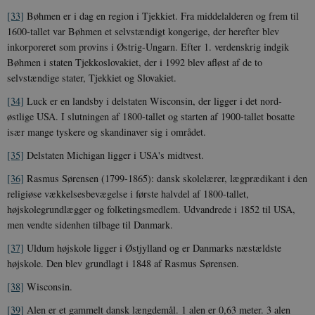
[33]
Bøhmen er i dag en region i Tjekkiet. Fra middelalderen og frem til
1600-tallet var Bøhmen et selvstændigt kongerige, der herefter blev
inkorporeret som provins i Østrig-Ungarn. Efter 1. verdenskrig indgik
Bøhmen i staten Tjekkoslovakiet, der i 1992 blev afløst af de to
selvstændige stater, Tjekkiet og Slovakiet.
[34]
Luck er en landsby i delstaten Wisconsin, der ligger i det nord-
østlige USA. I slutningen af 1800-tallet og starten af 1900-tallet bosatte
især mange tyskere og skandinaver sig i området.
[35]
Delstaten Michigan ligger i USA's midtvest.
[36]
Rasmus Sørensen (1799-1865): dansk skolelærer, lægprædikant i den
religiøse vækkelsesbevægelse i første halvdel af 1800-tallet,
højskolegrundlægger og folketingsmedlem. Udvandrede i 1852 til USA,
men vendte sidenhen tilbage til Danmark.
[37]
Uldum højskole ligger i Østjylland og er Danmarks næstældste
højskole. Den blev grundlagt i 1848 af Rasmus Sørensen.
[38]
Wisconsin.
[39]
Alen er et gammelt dansk længdemål. 1 alen er 0,63 meter. 3 alen