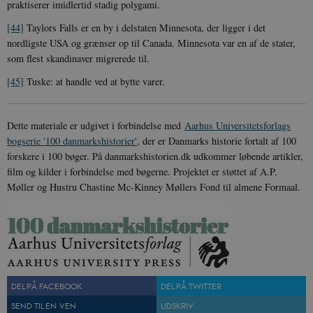
praktiserer imidlertid stadig polygami.
[44]
Taylors Falls er en by i delstaten Minnesota, der ligger i det
nordligste USA og grænser op til Canada. Minnesota var en af de stater,
som flest skandinaver migrerede til.
[45]
Tuske: at handle ved at bytte varer.
Dette materiale er udgivet i forbindelse med
Aarhus Universitetsforlags
bogserie '100 danmarkshistorier'
, der er Danmarks historie fortalt af 100
forskere i 100 bøger. På danmarkshistorien.dk udkommer løbende artikler,
film og kilder i forbindelse med bøgerne. Projektet er støttet af A.P.
Møller og Hustru Chastine Mc-Kinney Møllers Fond til almene Formaal.
DEL PÅ FACEBOOK
DEL PÅ TWITTER
SEND TIL EN VEN
UDSKRIV