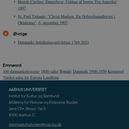
Henrik Cavling: Dannebrog. Uddrag af bogen 'Fra Amerika',
1897
St. Paul Tidende: "Christ Madsen. En Ordenshaandhæver i
Oklahoma", 6. december 1907
Øvrige
Danmarks befolkningsudvikling 1769-2021
Emneord
100 danmarkshistorier
1800-tallet
Bønder
Danmark 1900-1950
Kernestof
Verden uden for Europa
Landbrug
AARHUS UNIVERSITET
Institut for Kultur og Samfund
Afdeling for Historie og Klassiske Studier
Jens Chr. Skous Vej 5
8000 Aarhus C
danmarkshistorien@cas.au.dk