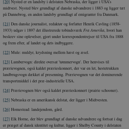
[20]
Nysted er en landsby i delstaten Nebraska, der ligger i USA’s
U
s
midtvest. Nysted blev grundlagt af danske udvandrere i 1883 og ligger tæt
i
på Dannebrog, en anden landsby grundlagt af emigranter fra Danmark.
a
a
c
[21]
Den danske journalist, redaktør og forfatter Henrik Cavling (1858-
s
1933) udgav i 1897 det illustrerede tobindsværk
Fra Amerika
, hvori han
b
e
beskrev sine oplevelser, gjort under korrespondentrejser til USA fra 1888
n
og frem efter, af landet og dets indbyggere.
i
i
s
[22]
Mule: muldyr, krydsning mellem hæst og æsel.
s
b
[23]
Lumbervogn: direkte oversat 'tømmervogn'. Der henvises til
s
k
prærievognen, også kaldet prærieskonnert, der var en let, hestetrukken
a
landbrugsvogn dækket af presenning. Prærievognen var det dominerende
h
transportmiddel i det præ-industrielle USA.
CloudFront-
.h5p.com
Session
A
Created-At
[24]
Prærievognen blev også kaldet prærieskonnert (prairie schooner).
_gat_UA-
.danmarkshistorien.dk
58
T
[25]
Nebraska er en amerikansk delstat, der ligger i Midtvesten.
8822943-1
sekunder
c
A
p
[26]
Homestead: landejendom, gård.
n
u
[27]
Elk Horne, der blev grundlagt af danske udvandrere og fortsat i dag
n
o
er præget af dansk identitet og kultur, ligger i Shelby County i delstaten
I