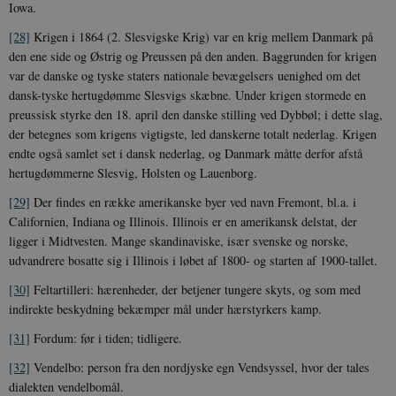
Iowa.
_
u
[28]
Krigen i 1864 (2. Slesvigske Krig) var en krig mellem Danmark på
a
r
den ene side og Østrig og Preussen på den anden. Baggrunden for krigen
h
w
var de danske og tyske staters nationale bevægelsers uenighed om det
dansk-tyske hertugdømme Slesvigs skæbne. Under krigen stormede en
preussisk styrke den 18. april den danske stilling ved Dybbøl; i dette slag,
der betegnes som krigens vigtigste, led danskerne totalt nederlag. Krigen
endte også samlet set i dansk nederlag, og Danmark måtte derfor afstå
hertugdømmerne Slesvig, Holsten og Lauenborg.
[29]
Der findes en række amerikanske byer ved navn Fremont, bl.a. i
Californien, Indiana og Illinois. Illinois er en amerikansk delstat, der
ligger i Midtvesten. Mange skandinaviske, især svenske og norske,
udvandrere bosatte sig i Illinois i løbet af 1800- og starten af 1900-tallet.
[30]
Feltartilleri: hærenheder, der betjener tungere skyts, og som med
indirekte beskydning bekæmper mål under hærstyrkers kamp.
[31]
Fordum: før i tiden; tidligere.
[32]
Vendelbo: person fra den nordjyske egn Vendsyssel, hvor der tales
dialekten vendelbomål.