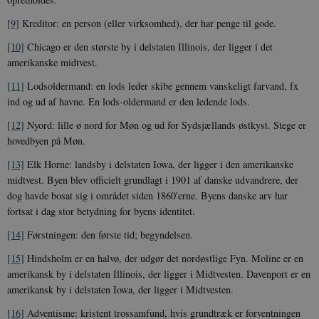
[9]
Kreditor: en person (eller virksomhed), der har penge til gode.
[10]
Chicago er den største by i delstaten Illinois, der ligger i det
amerikanske midtvest.
[11]
Lodsoldermand: en lods leder skibe gennem vanskeligt farvand, fx
ind og ud af havne. En lods-oldermand er den ledende lods.
[12]
Nyord: lille ø nord for Møn og ud for Sydsjællands østkyst. Stege er
Udbyder /
Navn
Udløb
Beskrivelse
Domæne
Udbyder /
Udbyder /
hovedbyen på Møn.
Navn
Navn
Udløb
Udløb
Beskrivelse
Besk
Domæne
Domæne
cf_clearance
1 år
Podbean
Cloudflare,
Navn
Udbyder / Domæne
Udløb
B
[13]
Elk Horne: landsby i delstaten Iowa, der ligger i den amerikanske
VISITOR_INFO1_LIVE
_cfuvid
Inc.
.vimeo.com
6
Session
Denne cooki
Google LLC
midtvest. Byen blev officielt grundlagt i 1901 af danske udvandrere, der
.podbean.com
måneder
indstilles af 
.youtube.com
nmstat
1 år 1
D
Siteimprove A/S
for at holde s
VISITOR_PRIVACY_METADATA
6
YouTube
måned
S
.danmarkshistorien.dk
dog havde bosat sig i området siden 1860'erne. Byens danske arv har
brugerpræfer
måneder
.youtube.com
r
for Youtube-
fortsat i dag stor betydning for byens identitet.
d
videoer, der e
a
indlejret i
h
[14]
Førstningen: den første tid; begyndelsen.
websteder; d
b
også afgøre,
h
[15]
Hindsholm er en halvø, der udgør det nordøstlige Fyn. Moline er en
webstedsbes
t
bruger den ny
amerikansk by i delstaten Illinois, der ligger i Midtvesten. Davenport er en
gamle version
CloudFront-
.h5p.com
Session
A
amerikansk by i delstaten Iowa, der ligger i Midtvesten.
Youtube-
Key-Pair-Id
grænsefladen
_gid
1 dag
D
[16]
Adventisme: kristent trossamfund, hvis grundtræk er forventningen
Google LLC