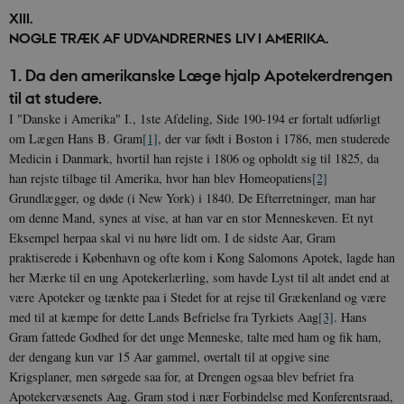
XIII.
NOGLE TRÆK AF UDVANDRERNES LIV I AMERIKA.
1. Da den amerikanske Læge hjalp Apotekerdrengen
til at studere.
I "Danske i Amerika" I., 1ste Afdeling, Side 190-194 er fortalt udførligt
om Lægen Hans B. Gram
[1]
, der var født i Boston i 1786, men studerede
Medicin i Danmark, hvortil han rejste i 1806 og opholdt sig til 1825, da
han rejste tilbage til Amerika, hvor han blev Homeopatiens
[2]
Grundlægger, og døde (i New York) i 1840. De Efterretninger, man har
om denne Mand, synes at vise, at han var en stor Menneskeven. Et nyt
Eksempel herpaa skal vi nu høre lidt om. I de sidste Aar, Gram
praktiserede i København og ofte kom i Kong Salomons Apotek, lagde han
her Mærke til en ung Apotekerlærling, som havde Lyst til alt andet end at
være Apoteker og tænkte paa i Stedet for at rejse til Grækenland og være
med til at kæmpe for dette Lands Befrielse fra Tyrkiets Aag
[3]
. Hans
Gram fattede Godhed for det unge Menneske, talte med ham og fik ham,
der dengang kun var 15 Aar gammel, overtalt til at opgive sine
Krigsplaner, men sørgede saa for, at Drengen ogsaa blev befriet fra
Apotekervæsenets Aag. Gram stod i nær Forbindelse med Konferentsraad,