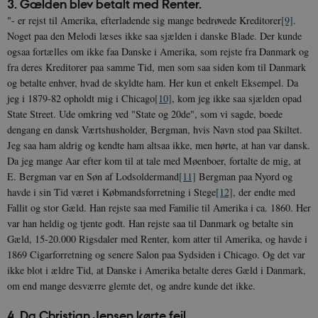
3. Gælden blev betalt med Renter.
"- er rejst til Amerika, efterladende sig mange bedrøvede Kreditorer
[9]
.
Noget paa den Melodi læses ikke saa sjælden i danske Blade. Der kunde
ogsaa fortælles om ikke faa Danske i Amerika, som rejste fra Danmark og
fra deres Kreditorer paa samme Tid, men som saa siden kom til Danmark
og betalte enhver, hvad de skyldte ham. Her kun et enkelt Eksempel. Da
jeg i 1879-82 opholdt mig i Chicago
[10]
, kom jeg ikke saa sjælden opad
State Street. Ude omkring ved "State og 20de", som vi sagde, boede
dengang en dansk Værtshusholder, Bergman, hvis Navn stod paa Skiltet.
Jeg saa ham aldrig og kendte ham altsaa ikke, men hørte, at han var dansk.
Da jeg mange Aar efter kom til at tale med Møenboer, fortalte de mig, at
E. Bergman var en Søn af Lodsoldermand
[11]
Bergman paa Nyord og
havde i sin Tid været i Købmandsforretning i Stege
[12]
, der endte med
Fallit og stor Gæld. Han rejste saa med Familie til Amerika i ca. 1860. Her
var han heldig og tjente godt. Han rejste saa til Danmark og betalte sin
Gæld, 15-20.000 Rigsdaler med Renter, kom atter til Amerika, og havde i
1869 Cigarforretning og senere Salon paa Sydsiden i Chicago. Og det var
ikke blot i ældre Tid, at Danske i Amerika betalte deres Gæld i Danmark,
om end mange desværre glemte det, og andre kunde det ikke.
4. Da Christian Jensen kørte fejl.