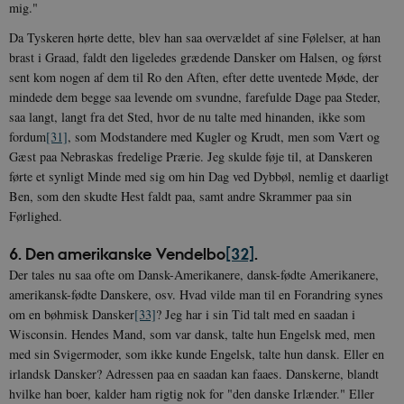
mig."
Da Tyskeren hørte dette, blev han saa overvældet af sine Følelser, at han
brast i Graad, faldt den ligeledes grædende Dansker om Halsen, og først
sent kom nogen af dem til Ro den Aften, efter dette uventede Møde, der
mindede dem begge saa levende om svundne, farefulde Dage paa Steder,
saa langt, langt fra det Sted, hvor de nu talte med hinanden, ikke som
fordum
[31]
, som Modstandere med Kugler og Krudt, men som Vært og
Gæst paa Nebraskas fredelige Prærie. Jeg skulde føje til, at Danskeren
førte et synligt Minde med sig om hin Dag ved Dybbøl, nemlig et daarligt
Ben, som den skudte Hest faldt paa, samt andre Skrammer paa sin
Førlighed.
6. Den amerikanske Vendelbo
[32]
.
Der tales nu saa ofte om Dansk-Amerikanere, dansk-fødte Amerikanere,
amerikansk-fødte Danskere, osv. Hvad vilde man til en Forandring synes
om en bøhmisk Dansker
[33]
? Jeg har i sin Tid talt med en saadan i
Wisconsin. Hendes Mand, som var dansk, talte hun Engelsk med, men
med sin Svigermoder, som ikke kunde Engelsk, talte hun dansk. Eller en
irlandsk Dansker? Adressen paa en saadan kan faaes. Danskerne, blandt
hvilke han boer, kalder ham rigtig nok for "den danske Irlænder." Eller