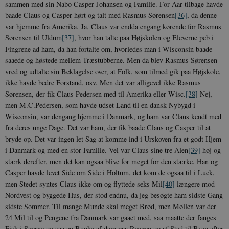
sammen med sin Nabo Casper Johansen og Familie. For Aar tilbage havde
baade Claus og Casper hørt og talt med Rasmus Sørensen
[36]
, da denne
var hjemme fra Amerika. Ja, Claus var endda engang kørende for Rasmus
Sørensen til Uldum
[37]
, hvor han talte paa Højskolen og Eleverne peb i
Fingrene ad ham, da han fortalte om, hvorledes man i Wisconsin baade
saaede og høstede mellem Træstubberne. Men da blev Rasmus Sørensen
vred og udtalte sin Beklagelse over, at Folk, som tilmed gik paa Højskole,
ikke havde bedre Forstand, osv. Men det var alligevel ikke Rasmus
Sørensen, der fik Claus Pedersen med til Amerika eller Wisc.
[38]
Nej,
men M.C.Pedersen, som havde udset Land til en dansk Nybygd i
Wisconsin, var dengang hjemme i Danmark, og ham var Claus kendt med
fra deres unge Dage. Det var ham, der fik baade Claus og Casper til at
bryde op. Det var ingen let Sag at komme ind i Urskoven fra et godt Hjem
i Danmark og med en stor Familie. Vel var Claus sine tre Alen
[39]
høj og
stærk derefter, men det kan ogsaa blive for meget for den stærke. Han og
Casper havde levet Side om Side i Holtum, det kom de ogsaa til i Luck,
men Stedet syntes Claus ikke om og flyttede seks Mil
[40]
længere mod
Nordvest og byggede Hus, der stod endnu, da jeg besøgte ham sidste Gang
sidste Sommer. Til mange Munde skal meget Brød, men Møllen var der
24 Mil til og Pengene fra Danmark var gaaet med, saa maatte der fanges
Fisk i Søerne og saa en Bunke af dem paa Ryggen og af Sted til Byen efter