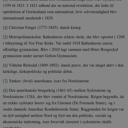
.nr-data.net
1359 til 1821. I 1821 udbrød der en national revolution, der ledte til
oprettelsen af Grækenland som nationalstat, hvis selvstændighed blev
internationalt anerkendt i 1829.
[4]
Christian Fenger (1773-1845): dansk kirurg.
CookieScriptConsent
1 år
[5]
Metropolitanskolen: Københavns ældste skole, der blev oprettet i 1209
CookieScript
danmarkshistorien.dk
i tilknytning til Vor Frue Kirke. Var indtil 1918 Københavns eneste
offentlige gymnasium. Blev i 2010 lagt sammen med Østre Borgerdyd
gymnasium under navnet Gefion Gymnasium.
[6]
Vilhelm Birkedal (1809-1892): dansk præst, der var meget aktiv i den
kirkelige, kirkepolitiske og politiske debat.
[7]
Yankee: (hvid) amerikaner, især fra Nordstaterne.
XSRF-TOKEN
danmarkshistoriendk.h5p.com
1 dag
[8]
Den amerikanske borgerkrig (1861-65) mellem Sydstaterne og
Nordstaterne i USA, der blev vundet af Nordstaterne. Krigen begyndte, da
en række sydstater løsrev sig fra Unionen (De Forenede Stater), og i
stedet dannede Amerikas Konfødererede Stater. Baggrunden for krigen var
en dyb uenighed mellem Nord og Syd om den politiske, sociale og
__cf_bm
30
Cloudflare Inc.
økonomiske indretning, især hvorvidt slaveriet i sydstaterne skulle
minutte
.vimeo.com
opretholdes.