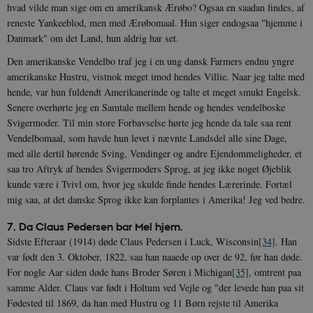
hvad vilde man sige om en amerikansk Ærøbo? Ogsaa en saadan findes, af
reneste Yankeeblod, men med Ærøbomaal. Hun siger endogsaa "hjemme i
Danmark" om det Land, hun aldrig har set.
Den amerikanske Vendelbo traf jeg i en ung dansk Farmers endnu yngre
amerikanske Hustru, vistnok meget imod hendes Villie. Naar jeg talte med
hende, var hun fuldendt Amerikanerinde og talte et meget smukt Engelsk.
Senere overhørte jeg en Samtale mellem hende og hendes vendelboske
Svigermoder. Til min store Forbavselse hørte jeg hende da tale saa rent
Vendelbomaal, som havde hun levet i nævnte Landsdel alle sine Dage,
med alle dertil hørende Sving, Vendinger og andre Ejendommeligheder, et
saa tro Aftryk af hendes Svigermoders Sprog, at jeg ikke noget Øjeblik
kunde være i Tvivl om, hvor jeg skulde finde hendes Lærerinde. Fortæl
mig saa, at det danske Sprog ikke kan forplantes i Amerika! Jeg ved bedre.
7. Da Claus Pedersen bar Mel hjem.
Sidste Efteraar (1914) døde Claus Pedersen i Luck, Wisconsin
[34]
. Han
var født den 3. Oktober, 1822, saa han naaede op over de 92, før han døde.
For nogle Aar siden døde hans Broder Søren i Michigan
[35]
, omtrent paa
samme Alder. Claus var født i Holtum ved Vejle og "der levede han paa sit
Fødested til 1869, da han med Hustru og 11 Børn rejste til Amerika