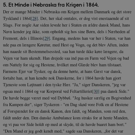
5. Et Minde i Nebraska fra Krigen i 1864
.
Der er mange Minder i Nebraska om Krigen mellem Danmark og det store
Tyskland i 1864
[28]
. Det, her skal omtales, er dog vist enestaaende af sit
Slags. For nogle Aar siden levede her i Staten en ældre dansk Mand, hans
Navn kender jeg ikke, som opholdt sig hos sine Børn, dels i Nærheden af
Fremont, dels i Illinois
[29]
. Engang, medens han var her i Staten, var han
ude paa en længere Køretur, med Hest og Vogn, og det blev Aften, inden
han naaede sit Bestemmelsessted, saa han turde ikke køre længere, da
Vejen var ham ukendt. Han drejede saa ind paa en Farm ved Vejen og bad
om Nattely for sig og Hestene, hvilket med Glæde blev ham tilstaaet.
Farmens Ejer var Tysker, og da denne hørte, at hans Gæst var dansk,
fortalte han, at han kendte nok Danskerne, for i 1864 havde han gjort
Tjeneste som Løjtnant i den tyske Hær. "Ja," siger Danskeren, "jeg var
ogsaa med i 1864 og var Korporal ved Feltartilleriet
[30]
paa dansk Side."
De havde begge været med ved Dybbøl. "Jeg husker særlig en Begivenhed
fra Kampen der", siger Tyskeren - "en Dag skød vore Folk en af Hestene
af Forspændet for en dansk Kanon, den faldt, og Manden, som red den,
faldt under den. Den danske Ambulance kom straks for at hente Manden,
og vi paa vor Side holdt op med at skyde, til de havde baaret ham bort."
"Den Mand er jeg godt kendt med," sagde saa Danskeren, „for det var