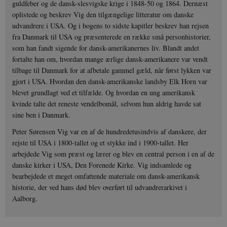
guldfeber og de dansk-slesvigske krige i 1848-50 og 1864. Dernæst
oplistede og beskrev Vig den tilgængelige litteratur om danske
udvandrere i USA. Og i bogens to sidste kapitler beskrev han rejsen
fra Danmark til USA og præsenterede en række små personhistorier,
som han fandt sigende for dansk-amerikanernes liv. Blandt andet
fortalte han om, hvordan mange ærlige dansk-amerikanere var vendt
tilbage til Danmark for at afbetale gammel gæld, når først lykken var
gjort i USA. Hvordan den dansk-amerikanske landsby Elk Horn var
blevet grundlagt ved et tilfælde. Og hvordan en ung amerikansk
kvinde talte det reneste vendelbomål, selvom hun aldrig havde sat
sine ben i Danmark.
Peter Sørensen Vig var en af de hundredetusindvis af danskere, der
rejste til USA i 1800-tallet og et stykke ind i 1900-tallet. Her
arbejdede Vig som præst og lærer og blev en central person i en af de
danske kirker i USA, Den Forenede Kirke. Vig indsamlede og
bearbejdede et meget omfattende materiale om dansk-amerikansk
historie, der ved hans død blev overført til udvandrerarkivet i
Aalborg.