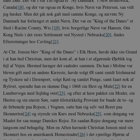
hans Død. Der var i sin Tid ogsaa et "Ny Danmark" i New Brunswick,
Canada
[18]
, og der var ogsaa en Konge, hvis Navn var Petersen, saa vidt
jeg husker. Men det gik nok galt med samme Konge, og nævnte Ny
Danmark har forlængst et andet Navn. Der var en "King of the Danes" et
Sted i Racine County, Wis.
[19]
, hvis borgerlige Navn var Hansen. Om
Kong Niels i det store Settlement ved Nysted i Nebraska
[20]
, findes
Efterretninger hos Cavling
[21]
.
At Chr. Jensen blev "King of the Danes" i Elk Horn, havde ikke sin Grund
i at han hed Christian, men det kom af, at han i et afgørende Øjeblik tog
fejl af Vejen. Hermed hænger det saaledes sammen. Da han i Moline var
bleven gift med en andens Kæreste, havde solgt Øl samt smidt Irishmænd
og Tyskere ud i Davenport, solgt Kød og samlet Penge, samt faaet nok af
Bylivet, spændte han en skønne Dag i 1868 sin Hest og Mule
[22]
for en
Lumbervogn med Sejldug over
[23]
, og efter at have pakket sin Moder, sin
Hustru og sin eneste Søn, samt tilstrækkelig Proviant for baade de to- og
de firbenede paa Rejsen, i Vognen, satte han sig selv ved Roret paa
Skonnerten
[24]
og styrede sin Kurs mod Nebraska
[25]
, som dengang var
Maalet for saa mange Danskes Rejse. En saadan Rejse dengang var mere
langsom end behagelig. Men en Aften havnede Christian Jensen med sin
Skonnert hos en amerikansk Homesteader
[26]
i det syøstlige Hjørne af