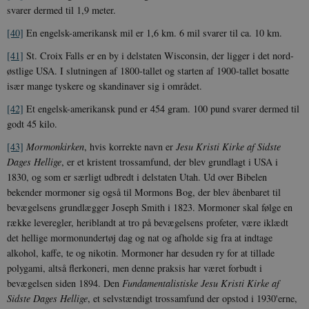
svarer dermed til 1,9 meter.
[40]
En engelsk-amerikansk mil er 1,6 km. 6 mil svarer til ca. 10 km.
[41]
St. Croix Falls er en by i delstaten Wisconsin, der ligger i det nord-
østlige USA. I slutningen af 1800-tallet og starten af 1900-tallet bosatte
især mange tyskere og skandinaver sig i området.
[42]
Et engelsk-amerikansk pund er 454 gram. 100 pund svarer dermed til
godt 45 kilo.
[43]
Mormonkirken
, hvis korrekte navn er
Jesu Kristi Kirke af Sidste
Dages Hellige
, er et kristent trossamfund, der blev grundlagt i USA i
1830, og som er særligt udbredt i delstaten Utah. Ud over Bibelen
bekender mormoner sig også til Mormons Bog, der blev åbenbaret til
bevægelsens grundlægger Joseph Smith i 1823. Mormoner skal følge en
række leveregler, heriblandt at tro på bevægelsens profeter, være iklædt
det hellige mormonundertøj dag og nat og afholde sig fra at indtage
alkohol, kaffe, te og nikotin. Mormoner har desuden ry for at tillade
polygami, altså flerkoneri, men denne praksis har været forbudt i
bevægelsen siden 1894. Den
Fundamentalistiske Jesu Kristi Kirke af
Sidste Dages Hellige
, et selvstændigt trossamfund der opstod i 1930'erne,