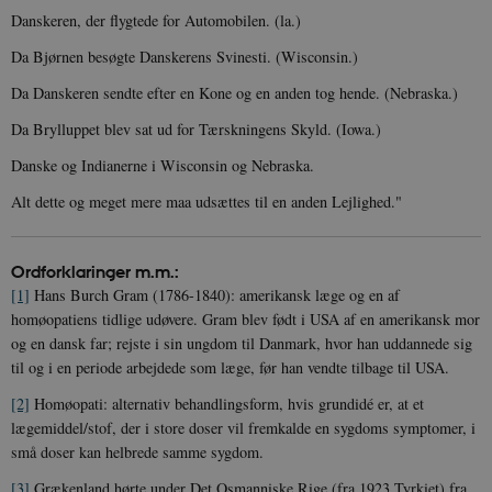
Danskeren, der flygtede for Automobilen. (la.)
be_typo_user
Session
TYPO3 Association
.danmarkshistorien.dk
Da Bjørnen besøgte Danskerens Svinesti. (Wisconsin.)
Da Danskeren sendte efter en Kone og en anden tog hende. (Nebraska.)
Da Brylluppet blev sat ud for Tærskningens Skyld. (Iowa.)
Danske og Indianerne i Wisconsin og Nebraska.
sp_t
1 år
Spotify Inc.
Alt dette og meget mere maa udsættes til en anden Lejlighed."
.spotify.com
Ordforklaringer m.m.:
[1]
Hans Burch Gram (1786-1840): amerikansk læge og en af
homøopatiens tidlige udøvere. Gram blev født i USA af en amerikansk mor
sp_landing
1 dag
Spotify Inc.
og en dansk far; rejste i sin ungdom til Danmark, hvor han uddannede sig
.spotify.com
til og i en periode arbejdede som læge, før han vendte tilbage til USA.
[2]
Homøopati: alternativ behandlingsform, hvis grundidé er, at et
lægemiddel/stof, der i store doser vil fremkalde en sygdoms symptomer, i
små doser kan helbrede samme sygdom.
JSESSIONID
Session
Oracle Corporation
[3]
Grækenland hørte under Det Osmanniske Rige (fra 1923 Tyrkiet) fra