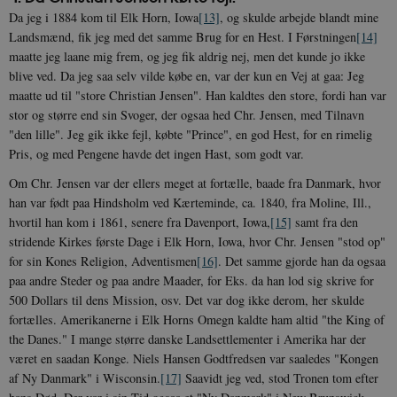
Da jeg i 1884 kom til Elk Horn, Iowa
[13]
, og skulde arbejde blandt mine
Landsmænd, fik jeg med det samme Brug for en Hest. I Førstningen
[14]
maatte jeg laane mig frem, og jeg fik aldrig nej, men det kunde jo ikke
blive ved. Da jeg saa selv vilde købe en, var der kun en Vej at gaa: Jeg
maatte ud til "store Christian Jensen". Han kaldtes den store, fordi han var
stor og større end sin Svoger, der ogsaa hed Chr. Jensen, med Tilnavn
"den lille". Jeg gik ikke fejl, købte "Prince", en god Hest, for en rimelig
Pris, og med Pengene havde det ingen Hast, som godt var.
Om Chr. Jensen var der ellers meget at fortælle, baade fra Danmark, hvor
han var født paa Hindsholm ved Kærteminde, ca. 1840, fra Moline, Ill.,
hvortil han kom i 1861, senere fra Davenport, Iowa,
[15]
samt fra den
stridende Kirkes første Dage i Elk Horn, Iowa, hvor Chr. Jensen "stod op"
for sin Kones Religion, Adventismen
[16]
. Det samme gjorde han da ogsaa
paa andre Steder og paa andre Maader, for Eks. da han lod sig skrive for
500 Dollars til dens Mission, osv. Det var dog ikke derom, her skulde
fortælles. Amerikanerne i Elk Horns Omegn kaldte ham altid "the King of
the Danes." I mange større danske Landsettlementer i Amerika har der
været en saadan Konge. Niels Hansen Godtfredsen var saaledes "Kongen
af Ny Danmark" i Wisconsin.
[17]
Saavidt jeg ved, stod Tronen tom efter