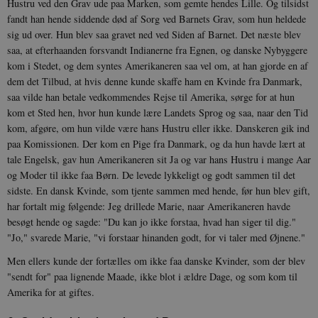
Hustru ved den Grav ude paa Marken, som gemte hendes Lille. Og tilsidst
fandt han hende siddende død af Sorg ved Barnets Grav, som hun heldede
sig ud over. Hun blev saa gravet ned ved Siden af Barnet. Det næste blev
saa, at efterhaanden forsvandt Indianerne fra Egnen, og danske Nybyggere
kom i Stedet, og dem syntes Amerikaneren saa vel om, at han gjorde en af
dem det Tilbud, at hvis denne kunde skaffe ham en Kvinde fra Danmark,
saa vilde han betale vedkommendes Rejse til Amerika, sørge for at hun
kom et Sted hen, hvor hun kunde lære Landets Sprog og saa, naar den Tid
kom, afgøre, om hun vilde være hans Hustru eller ikke. Danskeren gik ind
paa Komissionen. Der kom en Pige fra Danmark, og da hun havde lært at
tale Engelsk, gav hun Amerikaneren sit Ja og var hans Hustru i mange Aar
og Moder til ikke faa Børn. De levede lykkeligt og godt sammen til det
sidste. En dansk Kvinde, som tjente sammen med hende, før hun blev gift,
har fortalt mig følgende: Jeg drillede Marie, naar Amerikaneren havde
besøgt hende og sagde: "Du kan jo ikke forstaa, hvad han siger til dig."
"Jo," svarede Marie, "vi forstaar hinanden godt, for vi taler med Øjnene."
Men ellers kunde der fortælles om ikke faa danske Kvinder, som der blev
"sendt for" paa lignende Maade, ikke blot i ældre Dage, og som kom til
Amerika for at giftes.