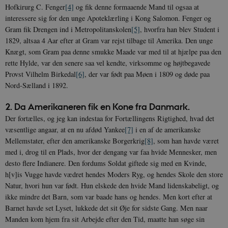
Hofkirurg C. Fenger
[4]
og fik denne formaaende Mand til ogsaa at
interessere sig for den unge Apoteklærling i Kong Salomon. Fenger og
Gram fik Drengen ind i Metropolitanskolen
[5]
, hvorfra han blev Student i
1829, altsaa 4 Aar efter at Gram var rejst tilbage til Amerika. Den unge
Knægt, som Gram paa denne smukke Maade var med til at hjælpe paa den
rette Hylde, var den senere saa vel kendte, virksomme og højtbegavede
Provst Vilhelm Birkedal
[6]
, der var født paa Møen i 1809 og døde paa
Nord-Sælland i 1892.
2. Da Amerikaneren fik en Kone fra Danmark.
Der fortælles, og jeg kan indestaa for Fortællingens Rigtighed, hvad det
væsentlige angaar, at en nu afdød Yankee
[7]
i en af de amerikanske
Mellemstater, efter den amerikanske Borgerkrig
[8]
, som han havde været
med i, drog til en Plads, hvor der dengang var faa hvide Mennesker, men
desto flere Indianere. Den fordums Soldat giftede sig med en Kvinde,
h[v]is Vugge havde vædret hendes Moders Ryg, og hendes Skole den store
Natur, hvori hun var født. Hun elskede den hvide Mand lidenskabeligt, og
ikke mindre det Barn, som var baade hans og hendes. Men kort efter at
Barnet havde set Lyset, lukkede det sit Øje for sidste Gang. Men naar
Manden kom hjem fra sit Arbejde efter den Tid, maatte han søge sin