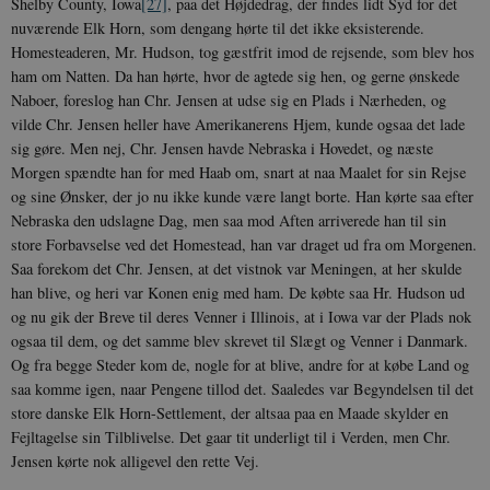
Shelby County, Iowa
[27]
, paa det Højdedrag, der findes lidt Syd for det
nuværende Elk Horn, som dengang hørte til det ikke eksisterende.
Homesteaderen, Mr. Hudson, tog gæstfrit imod de rejsende, som blev hos
ham om Natten. Da han hørte, hvor de agtede sig hen, og gerne ønskede
Naboer, foreslog han Chr. Jensen at udse sig en Plads i Nærheden, og
vilde Chr. Jensen heller have Amerikanerens Hjem, kunde ogsaa det lade
sig gøre. Men nej, Chr. Jensen havde Nebraska i Hovedet, og næste
Morgen spændte han for med Haab om, snart at naa Maalet for sin Rejse
og sine Ønsker, der jo nu ikke kunde være langt borte. Han kørte saa efter
Nebraska den udslagne Dag, men saa mod Aften arriverede han til sin
store Forbavselse ved det Homestead, han var draget ud fra om Morgenen.
Saa forekom det Chr. Jensen, at det vistnok var Meningen, at her skulde
han blive, og heri var Konen enig med ham. De købte saa Hr. Hudson ud
og nu gik der Breve til deres Venner i Illinois, at i Iowa var der Plads nok
ogsaa til dem, og det samme blev skrevet til Slægt og Venner i Danmark.
Og fra begge Steder kom de, nogle for at blive, andre for at købe Land og
saa komme igen, naar Pengene tillod det. Saaledes var Begyndelsen til det
store danske Elk Horn-Settlement, der altsaa paa en Maade skylder en
Fejltagelse sin Tilblivelse. Det gaar tit underligt til i Verden, men Chr.
Jensen kørte nok alligevel den rette Vej.