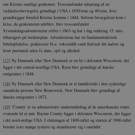
NID
6
Denne cooki
Google LLC
k
.danmarkshistorien.dk
om Kristus snarlige genkomst. Trossamfundet udsprang af en
måneder
indstilles af
.google.com
U
3 dage
DoubleClick 
D
vækkelsesbevægelse grundlagt i USA i 1830'erne og 40'erne, hvis
ejes af Google
e
grundlægger forudså Kristus komme i 1844. Selvom bevægelsen kom i
at hjælpe med
f
oprette en pro
i
krise, da genkomsten udeblev, blev trossamfundet
dine interess
t
vise dig relev
Syvendedagsadventisterne stiftet i 1863 og har i dag omkring 15. mio.
D
annoncer på 
o
tilhængere på verdensplan. Adventisterne har en fundamentalistisk
websteder.
v
s
bibelopfattelse, praktiserer bl.a. voksendåb samt fodvask før nadver og
YSC
Session
Denne cooki
Google LLC
lever puritansk uden fx dans, spil og alkohol.
indstilles af
.youtube.com
h5pcomsession
danmarkshistoriendk.h5p.com
1 dag
A
YouTube til a
visninger af
[17]
Ny Danmark eller New Denmark er en by i delstaten Wisconsin, der
CloudFront-
.h5p.com
Session
A
indlejrede vi
Signature
ligger i det central-nordlige USA. Byen blev grundlagt af danske
emigranter i 1848.
vuid
1 år 1
D
Vimeo.com Inc.
måned
V
.vimeo.com
p
[18]
Ny Danmark eller New Denmark er et landdistrikt i den sydøstlige
canadiske provins New Brunswick. New Denmark blev grundlagt af
CloudFront-
.h5p.com
Session
A
Region
danske emigranter i 1872.
CloudFront-
.h5p.com
Session
A
[19]
'County' er en administrativ underinddeling af de amerikanske stater,
Policy
svarende til et amt. Racine County ligger i delstaten Wisconsin, der ligger
_ga_7J1SYH77RJ
.danmarkshistorien.dk
1 år 1
G
i det nord-østlige USA. I slutningen af 1800-tallet og starten af 1900-tallet
måned
bosatte især mange tyskere og skandinaver sig i området.
_ga
1 år 1
D
Google LLC
måned
k
.danmarkshistorien.dk