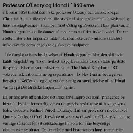
Professor O'Leary og Irland i 1860'erne
I februar 1864 tilbød den irske professor O'Leary den danske konge,
Christian 9., at stille med en lille styrke af sine landsmænd - hovedsagelig
hans rævejagtvenner - i kampen mod Østrig og Preussen. Hans plan var, at
Hundredegarden skulle dannes af medlemmer af den irske lavadel. De var
stolte briter efter imperiets målestok, men ikke desto mindre skamløst
irske over for deres engelske og skotske modparter.
I de danske avisers beskrivelser af Hundredegarden blev den skiftevis
kaldt "engelsk" og "irsk", hvilket afspejler Irlands usikre status på dette
tidspunkt. Efter at være blevet en del af The United Kingdom i 1801
voksede irsk nationalisme og separatisme - fx blev Fenian-bevægelsen
berygtet i 1860'erne - og dog var der stadig en stærk følelse af, at Irland
var tæt på Det Britiske Imperiums 'kerne'.
En britisk avis affærdigede det irske frivilligprojekt som "prangende og
bizart" - hvilket formentlig var en ret præcis beskrivelse af bevægelsens
leder, Goodwin Richard Purcell O'Leary. Han var professor i medicin ved
Queen's College i Cork, hævdede at være overhoved for O'Leary-klanen og
var lige så kendt for sit selskabelige liv som for sine betydelige
akademiske resultater. Det vrimlede med historier om hans romantiske