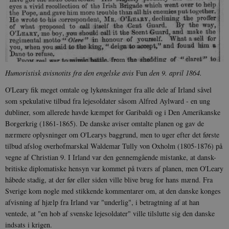
Humoristisk avisnotits fra den engelske avis
Fun
den 9. april 1864.
O'Leary fik meget omtale og lykønskninger fra alle dele af Irland såvel
som spekulative tilbud fra lejesoldater såsom Alfred Aylward - en ung
dubliner, som allerede havde kæmpet for Garibaldi og i Den Amerikanske
Borgerkrig (1861-1865). De danske aviser omtalte planen og gav de
nærmere oplysninger om O'Learys baggrund, men to uger efter det første
tilbud afslog overhofmarskal Waldemar Tully von Oxholm (1805-1876) på
vegne af Christian 9. I Irland var den gennemgående mistanke, at dansk-
britiske diplomatiske hensyn var kommet på tværs af planen, men O'Leary
håbede stadig, at der før eller siden ville blive brug for hans mænd. Fra
Sverige kom nogle med stikkende kommentarer om, at den danske konges
afvisning af hjælp fra Irland var "underlig", i betragtning af at han
ventede, at "en hob af svenske lejesoldater" ville tilslutte sig den danske
indsats i krigen.