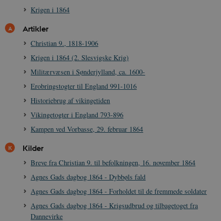
Krigen i 1864
Artikler
Christian 9., 1818-1906
Krigen i 1864 (2. Slesvigske Krig)
Militærvæsen i Sønderjylland, ca. 1600-
Erobringstogter til England 991-1016
Historiebrug af vikingetiden
Vikingetogter i England 793-896
Kampen ved Vorbasse, 29. februar 1864
Kilder
Breve fra Christian 9. til befolkningen, 16. november 1864
Agnes Gads dagbog 1864 - Dybbøls fald
Agnes Gads dagbog 1864 - Forholdet til de fremmede soldater
Agnes Gads dagbog 1864 - Krigsudbrud og tilbagetoget fra
Dannevirke