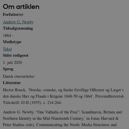
måned
Om artiklen
_ga
1 år 1
D
Google LLC
Forfatter(e)
måned
k
.danmarkshistorien.dk
U
Andrew G. Newby
s
i
Tidsafgrænsning
a
a
1864 -
c
Medietype
s
b
Tekst
e
n
Sidst redigeret
i
1. juli 2020
i
s
Sprog
s
b
Dansk oversættelse
s
Litteratur
k
a
Hector Boeck, ‘Norske, svenske, og finske frivillige Officerer og Læger i
h
den danske Hær og Flaade i Krigene 1848-50 og 1864’, Personalhistorisk
CloudFront-
.h5p.com
Session
A
Tidsskrift 10-II (1935), s. 214-264.
Created-At
_gat_UA-
.danmarkshistorien.dk
58
T
Andrew G. Newby, “One Valhalla of the Free”: Scandinavia, Britain and
8822943-1
sekunder
c
Northern Identity in the Mid-Nineteenth Century,’ in Jonas Harvard &
A
p
Peter Stadius (eds), Communicating the North: Media Structures and
n