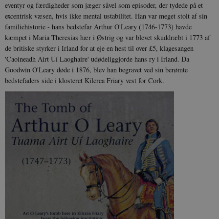
eventyr og færdigheder som jæger såvel som episoder, der tydede på et
excentrisk væsen, hvis ikke mental ustabilitet. Han var meget stolt af sin
familiehistorie - hans bedstefar Arthur O'Leary (1746-1773) havde
kæmpet i Maria Theresias hær i Østrig og var blevet skuddræbt i 1773 af
de britiske styrker i Irland for at eje en hest til over £5, klagesangen
'Caoineadh Airt Uí Laoghaire' udødeliggjorde hans ry i Irland. Da
Goodwin O'Leary døde i 1876, blev han begravet ved sin berømte
bedstefaders side i klosteret Kilcrea Friary vest for Cork.