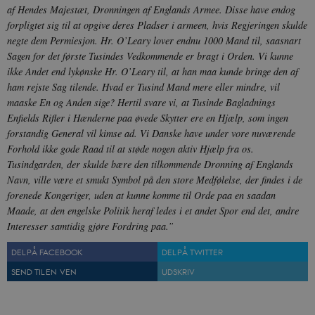
Youtube-
Key-Pair-Id
af Hendes Majestæt, Dronningen af Englands Armee. Disse have endog
grænsefladen
forpligtet sig til at opgive deres Pladser i armeen, hvis Regjeringen skulde
_gid
1 dag
D
Google LLC
NID
6
Denne cooki
Google LLC
k
.danmarkshistorien.dk
negte dem Permiesjon. Hr. O’Leary lover endnu 1000 Mand til, saasnart
måneder
indstilles af
.google.com
U
Sagen for det første Tusindes Vedkommende er bragt i Orden. Vi kunne
3 dage
DoubleClick 
D
ejes af Google
e
ikke Andet end lykønske Hr. O’Leary til, at han maa kunde bringe den af
at hjælpe med
f
oprette en pro
ham rejste Sag tilende. Hvad er Tusind Mand mere eller mindre, vil
i
dine interess
t
maaske En og Anden sige? Hertil svare vi, at Tusinde Bagladnings
vise dig relev
D
annoncer på 
Enfields Rifler i Hænderne paa øvede Skytter ere en Hjælp, som ingen
o
websteder.
v
forstandig General vil kimse ad. Vi Danske have under vore nuværende
s
YSC
Session
Denne cooki
Google LLC
Forhold ikke gode Raad til at støde nogen aktiv Hjælp fra os.
indstilles af
.youtube.com
h5pcomsession
danmarkshistoriendk.h5p.com
1 dag
A
Tusindgarden, der skulde bære den tilkommende Dronning af Englands
YouTube til a
visninger af
CloudFront-
.h5p.com
Session
A
Navn, ville være et smukt Symbol på den store Medfølelse, der findes i de
indlejrede vi
Signature
forenede Kongeriger, uden at kunne komme til Orde paa en saadan
vuid
1 år 1
D
Vimeo.com Inc.
Maade, at den engelske Politik heraf ledes i et andet Spor end det, andre
måned
V
.vimeo.com
Interesser samtidig gjøre Fordring paa.”
p
CloudFront-
.h5p.com
Session
A
DEL PÅ FACEBOOK
DEL PÅ TWITTER
Region
SEND TIL EN VEN
UDSKRIV
CloudFront-
.h5p.com
Session
A
Policy
_ga_7J1SYH77RJ
.danmarkshistorien.dk
1 år 1
G