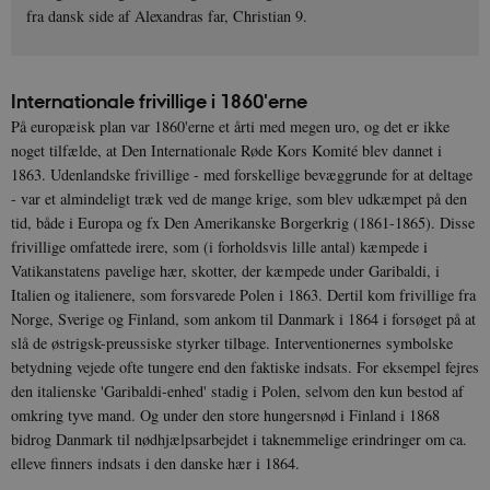
fra dansk side af Alexandras far, Christian 9.
Internationale frivillige i 1860'erne
På europæisk plan var 1860'erne et årti med megen uro, og det er ikke
noget tilfælde, at Den Internationale Røde Kors Komité blev dannet i
1863. Udenlandske frivillige - med forskellige bevæggrunde for at deltage
- var et almindeligt træk ved de mange krige, som blev udkæmpet på den
tid, både i Europa og fx Den Amerikanske Borgerkrig (1861-1865). Disse
frivillige omfattede irere, som (i forholdsvis lille antal) kæmpede i
Vatikanstatens pavelige hær, skotter, der kæmpede under Garibaldi, i
Italien og italienere, som forsvarede Polen i 1863. Dertil kom frivillige fra
Norge, Sverige og Finland, som ankom til Danmark i 1864 i forsøget på at
slå de østrigsk-preussiske styrker tilbage. Interventionernes symbolske
betydning vejede ofte tungere end den faktiske indsats. For eksempel fejres
den italienske 'Garibaldi-enhed' stadig i Polen, selvom den kun bestod af
omkring tyve mand. Og under den store hungersnød i Finland i 1868
bidrog Danmark til nødhjælpsarbejdet i taknemmelige erindringer om ca.
elleve finners indsats i den danske hær i 1864.