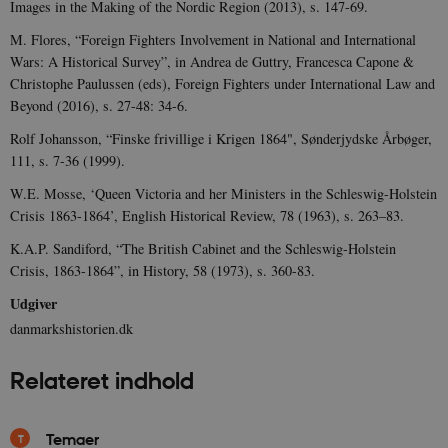
Images in the Making of the Nordic Region (2013), s. 147-69.
u
n
o
M. Flores, “Foreign Fighters Involvement in National and International
I
Wars: A Historical Survey”, in Andrea de Guttry, Francesca Capone &
_
u
Christophe Paulussen (eds), Foreign Fighters under International Law and
a
Beyond (2016), s. 27-48: 34-6.
r
h
w
Rolf Johansson, “Finske frivillige i Krigen 1864", Sønderjydske Årbøger,
111, s. 7-36 (1999).
W.E. Mosse, ‘Queen Victoria and her Ministers in the Schleswig-Holstein
Crisis 1863-1864’, English Historical Review, 78 (1963), s. 263–83.
K.A.P. Sandiford, “The British Cabinet and the Schleswig-Holstein
Crisis, 1863-1864”, in History, 58 (1973), s. 360-83.
Udgiver
danmarkshistorien.dk
Relateret indhold
Temaer