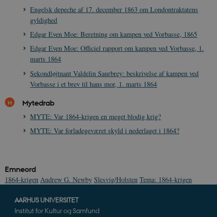
Engelsk depeche af 17. december 1863 om Londontraktatens
gyldighed
Edgar Even Moe: Beretning om kampen ved Vorbasse, 1865
Edgar Even Moe: Officiel rapport om kampen ved Vorbasse, 1.
marts 1864
Sekondløjtnant Valdelin Saurbrey: beskrivelse af kampen ved
Vorbasse i et brev til hans mor, 1. marts 1864
Mytedrab
MYTE: Var 1864-krigen en meget blodig krig?
MYTE: Var forladegeværet skyld i nederlaget i 1864?
Emneord
1864-krigen
Andrew G. Newby
Slesvig/Holsten
Tema: 1864-krigen
AARHUS UNIVERSITET
Institut for Kultur og Samfund