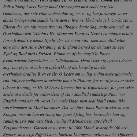
Folk tilhjælp i dets Kamp imod Overmagten med endel engelske
__cf_bm
30
Cloudflare Inc.
minutte
.vimeo.com
Gentlemen, der selv vilde underholde sig o.s.v., og kun forlangte, at en
dansk Orlogsmand skulde hente dem i, hvis vi ikke huske feil, Corks Havn.
Efterat der var talt meget frem og tilbage i denne Sag, endte den med, at
Overhofmarskal Oxholm i Hs. Majestæt Kongens Navn i en mindre heldig
Form frabad sig denne Hjælp, der vel ei var stor, men som altid vilde
have havt den store Betydning, at England herved havde faaet sit eget
Kjød og Blod med i Striden.
Blandt en af den engelske Races
fremtrædende Egenskaber, er Udholdenhed. Dette viser sig ogsaa i denne
Sag. Langt fra at lade sig afskrække af det kongelig danske
Udbyder /
Navn
Udløb
Beskrivelse
overhofmarksallige Brev er Hr. O’Leary om muligt endnu mere ufortrøden
Domæne
Udbyder /
Udbyder /
Navn
Navn
Udløb
Udløb
Beskrivelse
Besk
Domæne
Domæne
end tidligere vedbleven at arbeide paa sin Plan og, for ret tilgavns at virke
cf_clearance
1 år
Podbean
Cloudflare,
Navn
Udbyder / Domæne
Udløb
B
i denne Retning, er Hr. O’Leary kommen her til Kjøbenhavn, for paa selve
VISITOR_INFO1_LIVE
_cfuvid
Inc.
.vimeo.com
6
Session
Denne cooki
Google LLC
.podbean.com
måneder
indstilles af 
.youtube.com
nmstat
1 år 1
D
Siteimprove A/S
Stedet at arbeide for Udførelsen af sin i Sandhed ridderlige Plan. Vor
for at holde s
VISITOR_PRIVACY_METADATA
6
YouTube
måned
S
.danmarkshistorien.dk
Engelskmand har alt været her nogle Dage, men skal hidtil endnu ikke
brugerpræfer
måneder
.youtube.com
r
for Youtube-
d
være kommen sit Maal nærmere. Det var først hans Plan direkte at søge
videoer, der e
a
Kongen, men da han en Gang har faaet Afslag her, henvender han sig
indlejret i
h
websteder; d
b
sandsynligvis paa rette Sted, nemlig til Ministeriet, specielt til
også afgøre,
h
webstedsbes
Krigsministeren. Garden er nu voxet til 1000 Mand, hvoraf de 100 ere
t
bruger den ny
Ryttere, de øvrige Riffelskytter. Imellem Deltagerne tælles der 25 Officerer
gamle version
CloudFront-
.h5p.com
Session
A