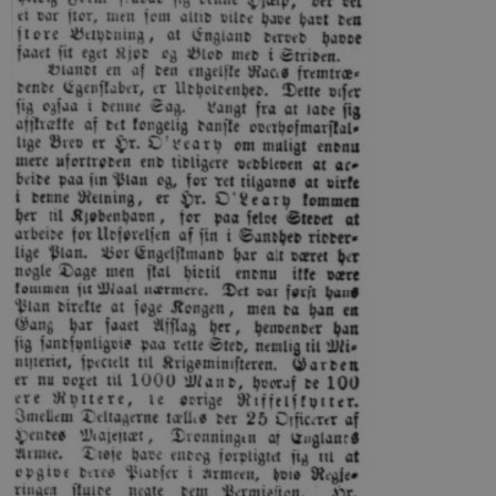
Hjemmesiden kan ikke fungerer uden disse
cookies.
Navn
Udbyder / Domæne
Udløb
be_typo_user
Session
TYPO3 Association
.danmarkshistorien.dk
sp_t
1 år
Spotify Inc.
.spotify.com
sp_landing
1 dag
Spotify Inc.
.spotify.com