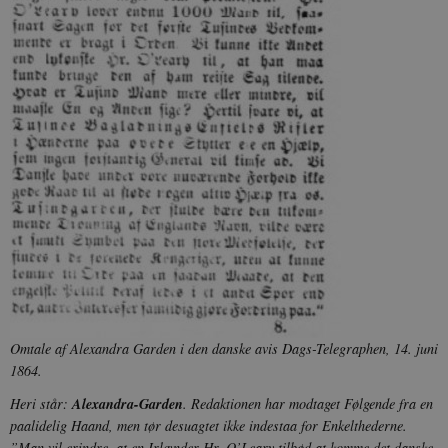
JSESSIONID
Session
Oracle Corporation
.nr-data.net
CookieScriptConsent
1 år
CookieScript
danmarkshistorien.dk
XSRF-TOKEN
danmarkshistoriendk.h5p.com
1 dag
Omtale af Alexandra Garden i den danske avis Dags-Telegraphen, 14. juni
1864.
Heri står:
Alexandra-Garden
. Redaktionen har modtaget Følgende fra en
paalidelig Haand, men tør desuagtet ikke indestaa for Enkelthederne.
”Man vil erindre, at en Irlænder Hr. O’Leary tilbød at komme det danske