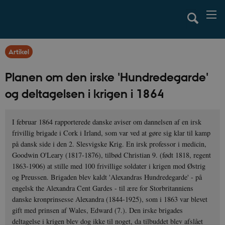
Artikel
Planen om den irske 'Hundredegarde'
og deltagelsen i krigen i 1864
I februar 1864 rapporterede danske aviser om dannelsen af en irsk
frivillig brigade i Cork i Irland, som var ved at gøre sig klar til kamp
på dansk side i den 2. Slesvigske Krig. En irsk professor i medicin,
Goodwin O'Leary (1817-1876), tilbød Christian 9. (født 1818, regent
1863-1906) at stille med 100 frivillige soldater i krigen mod Østrig
og Preussen. Brigaden blev kaldt 'Alexandras Hundredegarde' - på
engelsk the Alexandra Cent Gardes - til ære for Storbritanniens
danske kronprinsesse Alexandra (1844-1925), som i 1863 var blevet
gift med prinsen af Wales, Edward (7.). Den irske brigades
deltagelse i krigen blev dog ikke til noget, da tilbuddet blev afslået