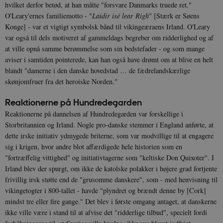
hvilket derfor betød, at han måtte "forsvare Danmarks truede ret."
O'Leary'ernes familiemotto - "
Laidir isé lear Righ
" [Stærk er Søens
Konge] - var et vigtigt symbolsk bånd til vikingeæraens Irland. O'Leary
var også til dels motiveret af gammeldags begreber om ridderlighed og af
at ville opnå samme berømmelse som sin bedstefader - og som mange
aviser i samtiden pointerede, kan han også have drømt om at blive en helt
blandt "damerne i den danske hovedstad … de fædrelandskærlige
skønjomfruer fra det heroiske Norden."
Reaktionerne på Hundredegarden
Reaktionerne på dannelsen af Hundredegarden var forskellige i
Storbritannien og Irland. Nogle pro-danske stemmer i England anførte, at
dette irske initiativ ydmygede briterne, som var modvillige til at engagere
sig i krigen, hvor andre blot affærdigede hele historien som en
"fortræffelig vittighed" og initiativtagerne som "keltiske Don Quixoter". I
Irland blev der spurgt, om ikke de katolske polakker i højere grad fortjente
frivillig irsk støtte end de "grusomme danskere", som - med henvisning til
vikingetogter i 800-tallet - havde "plyndret og brændt denne by [Cork]
mindst tre eller fire gange." Det blev i første omgang antaget, at danskerne
ikke ville være i stand til at afvise det "ridderlige tilbud", specielt fordi