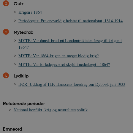
Quiz
Krigen i 1864
Periodequiz: Fra enevældig helstat til nationalstat, 1814-1914
Mytedrab
MYTE: Var dansk brud på Londontraktaten årsag til krigen i
1864?
MYTE: Var 1864-krigen en meget blodig krig?
MYTE: Var forladegeværet skyld i nederlaget i 1864?
Lydklip
HØR: Uddrag af H.P. Hanssens foredrag om Dybbøl, juli 1933
Relaterede perioder
National konflikt, krig og neutralitetspolitik
Emneord