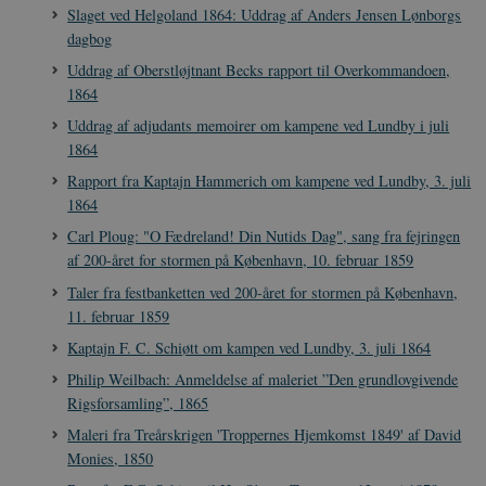
Slaget ved Helgoland 1864: Uddrag af Anders Jensen Lønborgs
a
r
dagbog
h
w
Uddrag af Oberstløjtnant Becks rapport til Overkommandoen,
1864
Uddrag af adjudants memoirer om kampene ved Lundby i juli
1864
Rapport fra Kaptajn Hammerich om kampene ved Lundby, 3. juli
1864
Carl Ploug: "O Fædreland! Din Nutids Dag", sang fra fejringen
af 200-året for stormen på København, 10. februar 1859
Taler fra festbanketten ved 200-året for stormen på København,
11. februar 1859
Kaptajn F. C. Schiøtt om kampen ved Lundby, 3. juli 1864
Philip Weilbach: Anmeldelse af maleriet ”Den grundlovgivende
Rigsforsamling”, 1865
Maleri fra Treårskrigen 'Troppernes Hjemkomst 1849' af David
Monies, 1850