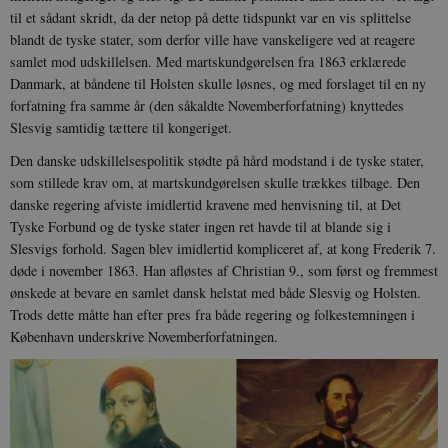
til et sådant skridt, da der netop på dette tidspunkt var en vis splittelse
blandt de tyske stater, som derfor ville have vanskeligere ved at reagere
samlet mod udskillelsen. Med martskundgørelsen fra 1863 erklærede
Danmark, at båndene til Holsten skulle løsnes, og med forslaget til en ny
forfatning fra samme år (den såkaldte Novemberforfatning) knyttedes
Slesvig samtidig tættere til kongeriget.
Den danske udskillelsespolitik stødte på hård modstand i de tyske stater,
som stillede krav om, at martskundgørelsen skulle trækkes tilbage. Den
danske regering afviste imidlertid kravene med henvisning til, at Det
Tyske Forbund og de tyske stater ingen ret havde til at blande sig i
Slesvigs forhold. Sagen blev imidlertid kompliceret af, at kong Frederik 7.
døde i november 1863. Han afløstes af Christian 9., som først og fremmest
ønskede at bevare en samlet dansk helstat med både Slesvig og Holsten.
Trods dette måtte han efter pres fra både regering og folkestemningen i
København underskrive Novemberforfatningen.