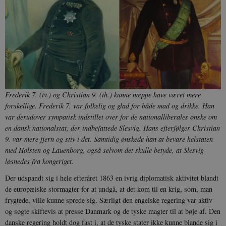
Frederik 7. (tv.) og Christian 9. (th.) kunne næppe have været mere
forskellige. Frederik 7. var folkelig og glad for både mad og drikke. Han
var derudover sympatisk indstillet over for de nationalliberales ønske om
en dansk nationalstat, der indbefattede Slesvig. Hans efterfølger Christian
9. var mere fjern og stiv i det. Samtidig ønskede han at bevare helstaten
med Holsten og Lauenborg, også selvom det skulle betyde, at Slesvig
løsnedes fra kongeriget.
Der udspandt sig i hele efteråret 1863 en ivrig diplomatisk aktivitet blandt
de europæiske stormagter for at undgå, at det kom til en krig, som, man
frygtede, ville kunne sprede sig. Særligt den engelske regering var aktiv
og søgte skiftevis at presse Danmark og de tyske magter til at bøje af. Den
danske regering holdt dog fast i, at de tyske stater ikke kunne blande sig i