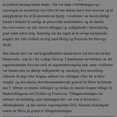
en politisk løsning kunne findes. Der var både i befolkningen og i
regeringen en urealistisk stor tiltro til den danske hærs forsvarsevne og til
mulighederne for at få international hjælp. I realiteten var hæren dårligt
trænet i forhold til særligt de preussiske modstandere, og de danske
forsvarsværker var ikke blevet udbygget og vedligeholdt i tilstrækkelig
grad siden sidste krig. Samtidig var der ingen af de øvrige europæiske
magter, der ville risikere en krig med Østrig og Preussen for Slesvigs
skyld.
Den danske hær var ved krigsudbruddet opmarcheret ved forsvarsværket
Dannevirke, som lå i det sydlige Slesvig. I danskernes bevidsthed var det
sagnomspundne forsvarsværk en uigennemtrængelig mur, men i realiteten
var Dannevirke en dårligt vedligeholdt og vanskelig forsvarsstilling.
Allerede få dage efter krigens udbrud var stillingen i fare for at blive
omgået, og den danske øverstkommanderende general de Meza besluttede
den 5. februar at rømme stillingen og trække de danske tropper tilbage til
flankestillingerne ved Dybbøl og Fredericia. Tilbagetrækningen var
militært set fornuftig, men rømningen blev set som et forræderi i
offentligheden, og den danske regeringsleder D.G. Monrad afskedigede
senere de Meza på grund af tilbagetrækningen.