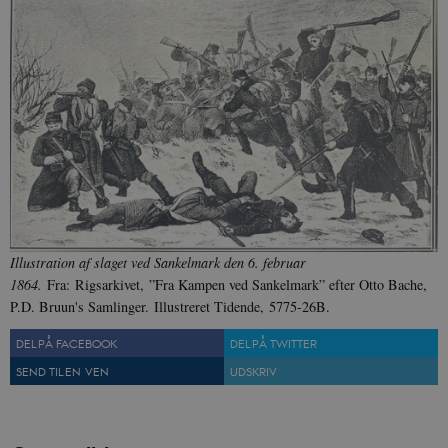
.danmarkshistorien.dk
sp_t
1 år
Spotify Inc.
.spotify.com
Illustration af slaget ved Sankelmark den 6. februar
sp_landing
1 dag
Spotify Inc.
1864.
Fra: Rigsarkivet,
”Fra Kampen ved Sankelmark” efter Otto Bache,
.spotify.com
P.D. Bruun's Samlinger. Illustreret Tidende, 5775-26B.
DEL PÅ FACEBOOK
DEL PÅ TWITTER
SEND TIL EN VEN
UDSKRIV
JSESSIONID
Session
Oracle Corporation
.nr-data.net