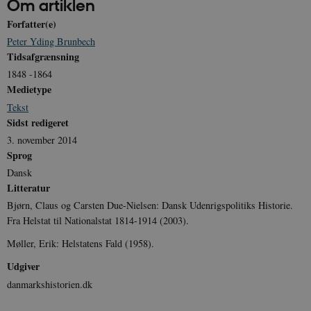
Om artiklen
Forfatter(e)
Peter Yding Brunbech
Tidsafgrænsning
CookieScriptConsent
1 år
CookieScript
1848 -1864
danmarkshistorien.dk
Medietype
Tekst
Sidst redigeret
3. november 2014
Sprog
Dansk
XSRF-TOKEN
danmarkshistoriendk.h5p.com
1 dag
Litteratur
Bjørn, Claus og Carsten Due-Nielsen: Dansk Udenrigspolitiks Historie.
Fra Helstat til Nationalstat 1814-1914 (2003).
Møller, Erik: Helstatens Fald (1958).
Udgiver
__cf_bm
30
Cloudflare Inc.
danmarkshistorien.dk
minutte
.vimeo.com