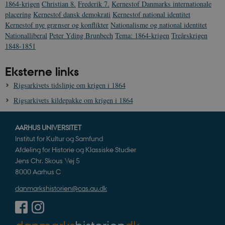
1864-krigen
Christian 8.
Frederik 7.
Kernestof Danmarks internationale
placering
Kernestof dansk demokrati
Kernestof national identitet
Kernestof nye grænser og konflikter
Nationalisme og national identitet
Nationalliberal
Peter Yding Brunbech
Tema: 1864-krigen
Treårskrigen
1848-1851
Eksterne links
Rigsarkivets tidslinje om krigen i 1864
Rigsarkivets kildepakke om krigen i 1864
AARHUS UNIVERSITET
Institut for Kultur og Samfund
Afdeling for Historie og Klassiske Studier
Jens Chr. Skous Vej 5
8000 Aarhus C
danmarkshistorien@cas.au.dk