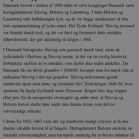
Danmark bestod i midten af 1800-tallet af selve kongeriget Danmark samt
hertugdømmerne Slesvig, Holsten og Lauenborg. I både Holsten og
Lauenborg talte befolkningen tysk, og de var begge medlemmer af den
løse sammenslutning af tyske stater: Det Tyske Forbund. Slesvig derimod
var blandet dansk-tysk, og det var først og fremmest dette områdes
tilhørsforhold, der gav anledning til krigen i 1864.
I Danmark betragtedes Slesvig som gammelt dansk land, mens de
tysksindede i Holsten og Slesvig mente, at der var en særlig historisk
forbindelse mellem de to områder, som derfor ikke måtte adskilles. Da
Danmark fik sin første grundlov i 1848/49, forsøgte man fra dansk side at
indlemme Slesvig i den nye grundlov. Slesvig-holstenerne gjorde
imidlertid oprør mod dette, og resultatet blev Treårskrigen 1848-50, hvor
oprørene fik hjælp fra blandt andre Preussen. Krigen blev dog stoppet
efter pres fra de europæiske stormagter og endte med, at Slesvig og
Holsten fortsat skulle høre under den danske krone som delvist
selvstændige enheder.
I årene fra 1852–1863 viste det sig imidlertid stadigt sværere at få den
danske såkaldte helstat til at fungere. Hertugdømmet Holsten ønskede en
udstrakt selvstændighed, men kæmpede samtidig for at bevare båndene til