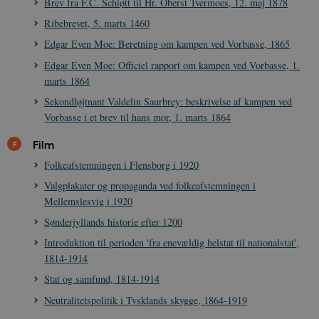
Brev fra F.C. Schiøtt til Hr. Oberst Tvermoes, 12. maj 1878
Ribebrevet, 5. marts 1460
Edgar Even Moe: Beretning om kampen ved Vorbasse, 1865
Edgar Even Moe: Officiel rapport om kampen ved Vorbasse, 1.
marts 1864
Sekondløjtnant Valdelin Saurbrey: beskrivelse af kampen ved
Vorbasse i et brev til hans mor, 1. marts 1864
Film
Folkeafstemningen i Flensborg i 1920
Valgplakater og propaganda ved folkeafstemningen i
Mellemslesvig i 1920
Sønderjyllands historie efter 1200
Introduktion til perioden 'fra enevældig helstat til nationalstat',
1814-1914
Stat og samfund, 1814-1914
Neutralitetspolitik i Tysklands skygge, 1864-1919