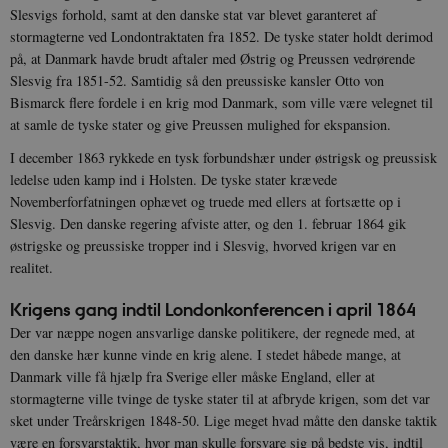
Slesvigs forhold, samt at den danske stat var blevet garanteret af
stormagterne ved Londontraktaten fra 1852. De tyske stater holdt derimod
på, at Danmark havde brudt aftaler med Østrig og Preussen vedrørende
Slesvig fra 1851-52. Samtidig så den preussiske kansler Otto von
Bismarck flere fordele i en krig mod Danmark, som ville være velegnet til
at samle de tyske stater og give Preussen mulighed for ekspansion.
I december 1863 rykkede en tysk forbundshær under østrigsk og preussisk
ledelse uden kamp ind i Holsten. De tyske stater krævede
Novemberforfatningen ophævet og truede med ellers at fortsætte op i
Slesvig. Den danske regering afviste atter, og den 1. februar 1864 gik
østrigske og preussiske tropper ind i Slesvig, hvorved krigen var en
realitet.
Krigens gang indtil Londonkonferencen i april 1864
Der var næppe nogen ansvarlige danske politikere, der regnede med, at
den danske hær kunne vinde en krig alene. I stedet håbede mange, at
Danmark ville få hjælp fra Sverige eller måske England, eller at
stormagterne ville tvinge de tyske stater til at afbryde krigen, som det var
sket under Treårskrigen 1848-50. Lige meget hvad måtte den danske taktik
være en forsvarstaktik, hvor man skulle forsvare sig på bedste vis, indtil