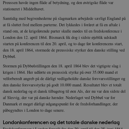
Preussen havde ingen flåde af betydning, og den østrigske flåde var
stationeret i Middelhavet.
Samtidig med begivenhederne på slagmarken arbejdede særligt England på
at få sluttet fred mellem parterne. Det lykkedes i foråret at få en aftale i
stand om, at de krigsførende parter skulle mødes til en fredskonference i
London den 12. april 1864. Bismarck fik dog i sidste øjeblik udskudt
starten på konferencen til den 20. april, og to dage før konferencens start,
den 18. april 1864, stormede de preussiske styrker den danske stilling ved
Dybbøl.
Stormen på Dybbølstillingen den 18. april 1864 blev det vigtigste slag i
krigen i 1864. Her udførte en preussisk styrke på over 35.000 mand et
velforberedt angreb på de dårligt vedligeholdte danske forsvarsstillinger og
den danske forsvarsstyrke på godt 10.000 mand. Resultatet blev et totalt
dansk nederlag og et dansk tilbagetog til øen Als, der nu var den sidste del
af Slesvig, der var på danske hænder. Nederlaget ved Dybbøl var for
Danmark et meget dårligt udgangspunkt for de fredsforhandlinger, der
påbegyndtes i London to dage senere.
Londonkonferencen og det totale danske nederlag
Fredskonferencen i London foregik fra den 20. april til den 25. juni 1864