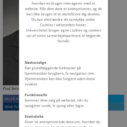
hvordan en bruger interagerer med et
website. Alle dine data er anonymiseret, og de
kan ikke bruges til at identificere dig direkte.
Du kan altid ændre dit samtykke under
Cookies i webstedets footer.
Universitetet bruger egne cookies og cookies
sat af vores samarbejdspartnere til følgende
formål:
Nødvendige
Gør grundlæggende funktioner på
hjemmesiden brugbare, fx navigation mm.
Hjemmesiden kan ikke fungere uden disse
cookies.
Poul Sørensen, 1964.
Foto: Folketingets Bibliotek og Arkiv
Funktionelle
DEL PÅ FACEBOOK
DEL PÅ TWITTER
Gemmer dine valg på websitet, når du
navigerer rundt, fx sprog eller login.
SEND TIL EN VEN
UDSKRIV
Statistiske
Giver os anonymiserede data om, hvordan du