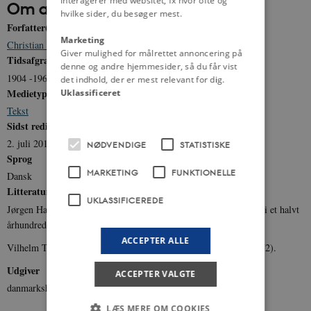
interagerer med websitet, fx hvor ofte og
Om artiklen
hvilke sider, du besøger mest.
Forfatter(e)
Marketing
Christian Egander Skov
Giver mulighed for målrettet annoncering på
Tidsafgrænsning
denne og andre hjemmesider, så du får vist
1904 -1969
det indhold, der er mest relevant for dig.
Medietype
Uklassificeret
Tekst
Sidst redigeret
2. juli 2012
NØDVENDIGE
STATISTISKE
Sprog
MARKETING
FUNKTIONELLE
Dansk
Litteratur
UKLASSIFICEREDE
Jørgen Hatting mfl.(red.): Det Konservative Folkepartis Historie i et halvt
århundrede, b. II-I (1966).
ACCEPTER ALLE
Vilhelm Topsøe: Poul Sørensen og dansk politik 1960-1970 (1972).
Udgiver
ACCEPTER VALGTE
danmarkshistorien.dk
LÆS MERE OM COOKIES