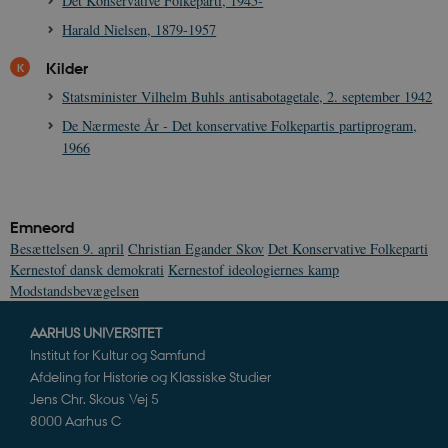
Det Konservative Folkeparti, 1945-
Harald Nielsen, 1879-1957
Kilder
sp_landing
1 dag
Spotify Inc.
Statsminister Vilhelm Buhls antisabotagetale, 2. september 1942
.spotify.com
De Nærmeste År - Det konservative Folkepartis partiprogram,
1966
JSESSIONID
Session
Oracle Corporation
Emneord
.nr-data.net
Besættelsen 9. april
Christian Egander Skov
Det Konservative Folkeparti
Kernestof dansk demokrati
Kernestof ideologiernes kamp
Modstandsbevægelsen
AARHUS UNIVERSITET
Institut for Kultur og Samfund
CookieScriptConsent
1 år
CookieScript
Afdeling for Historie og Klassiske Studier
danmarkshistorien.dk
Jens Chr. Skous Vej 5
8000 Aarhus C