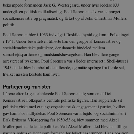
bekæmpede formanden Jack G. Westergaard, under hvis ledelse KU
undergik en politisk radikalisering. Poul Sørensen selv var udpræget
socialkonservativ og pragmatisk og lå tæt op af John Christmas Møllers
politik.
Poul Sørensen blev i 1933 indvalgt i Roskilde byråd og kom i Folketinget
i 1941. Under besættelsen tilhørte han den gruppe af konservative og
socialdemokratiske politikere, der dannede bindeled mellem
samarbejdspartierne og modstandsbevægelsen. Han blev flere gange
arresteret af tyskerne. Poul Sørensen var således interneret i Shell-huset i
1945 da det blev bombet af de allierede, og måtte springe fra fjerde sal,
hvilket næsten kostede ham livet.
Partiejer og minister
I årene efter krigen etablerede Poul Sørensen sig som en af Det
Konservative Folkepartis centrale politiske figurer. Han supplerede sit
politiske virke med et tungt organisatorisk engagement i partiet, hvilket
gav ham stor indflydelse. Poul Sørensen var arbejds- og socialminister i
Erik Eriksens VK-regering fra 1950-53 og blev sammen med Aksel
Møller partiets ledende politiker. Ved Aksel Møllers død blev han tillige
partiets politiske leder som formand for folketingsgruppen. Hans position