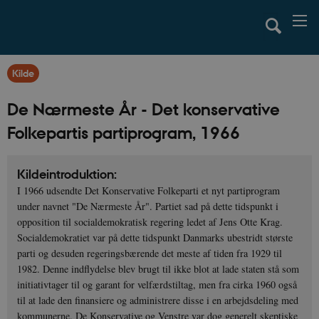
Kilde
De Nærmeste År - Det konservative
Folkepartis partiprogram, 1966
Kildeintroduktion:
I 1966 udsendte Det Konservative Folkeparti et nyt partiprogram
under navnet "De Nærmeste År". Partiet sad på dette tidspunkt i
opposition til socialdemokratisk regering ledet af Jens Otte Krag.
Socialdemokratiet var på dette tidspunkt Danmarks ubestridt største
parti og desuden regeringsbærende det meste af tiden fra 1929 til
1982. Denne indflydelse blev brugt til ikke blot at lade staten stå som
initiativtager til og garant for velfærdstiltag, men fra cirka 1960 også
til at lade den finansiere og administrere disse i en arbejdsdeling med
kommunerne. De Konservative og Venstre var dog generelt skeptiske