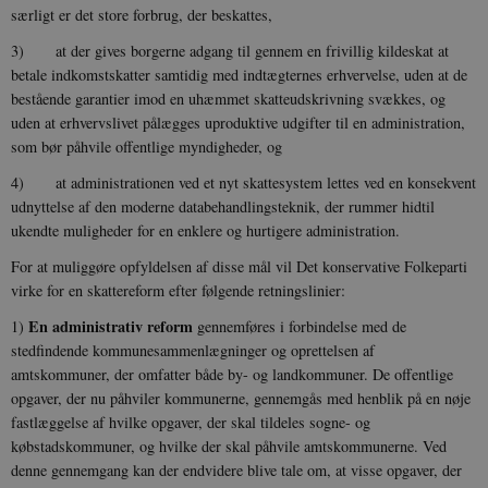
særligt er det store forbrug, der beskattes,
3) at der gives borgerne adgang til gennem en frivillig kildeskat at
betale indkomstskatter samtidig med indtægternes erhvervelse, uden at de
bestående garantier imod en uhæmmet skatteudskrivning svækkes, og
uden at erhvervslivet pålægges uproduktive udgifter til en administration,
som bør påhvile offentlige myndigheder, og
4) at administrationen ved et nyt skattesystem lettes ved en konsekvent
udnyttelse af den moderne databehandlingsteknik, der rummer hidtil
ukendte muligheder for en enklere og hurtigere administration.
For at muliggøre opfyldelsen af disse mål vil Det konservative Folkeparti
virke for en skattereform efter følgende retningslinier:
En administrativ reform
1)
gennemføres i forbindelse med de
stedfindende kommunesammenlægninger og oprettelsen af
amtskommuner, der omfatter både by- og landkommuner. De offentlige
opgaver, der nu påhviler kommunerne, gennemgås med henblik på en nøje
fastlæggelse af hvilke opgaver, der skal tildeles sogne- og
købstadskommuner, og hvilke der skal påhvile amtskommunerne. Ved
denne gennemgang kan der endvidere blive tale om, at visse opgaver, der