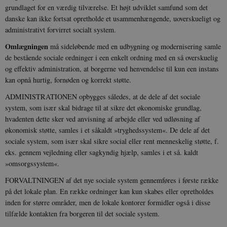
grundlaget for en værdig tilværelse. Et højt udviklet samfund som det
danske kan ikke fortsat opretholde et usammenhængende, uoverskueligt og
administrativt forvirret socialt system.
Omlægningen
må sideløbende med en udbygning og modernisering samle
de bestående sociale ordninger i een enkelt ordning med en så overskuelig
og effektiv administration, at borgerne ved henvendelse til kun een instans
kan opnå hurtig, fornøden og korrekt støtte.
ADMINISTRATIONEN opbygges således, at de dele af det sociale
system, som især skal bidrage til at sikre det økonomiske grundlag,
hvadenten dette sker ved anvisning af arbejde eller ved udløsning af
økonomisk støtte, samles i et såkaldt »tryghedssystem«. De dele af det
sociale system, som især skal sikre social eller rent menneskelig støtte, f.
eks. gennem vejledning eller sagkyndig hjælp, samles i et så. kaldt
»omsorgssystem«.
FORVALTNINGEN af det nye sociale system gennemføres i første række
på det lokale plan. En række ordninger kan kun skabes eller opretholdes
inden for større områder, men de lokale kontorer formidler også i disse
tilfælde kontakten fra borgeren til det sociale system.