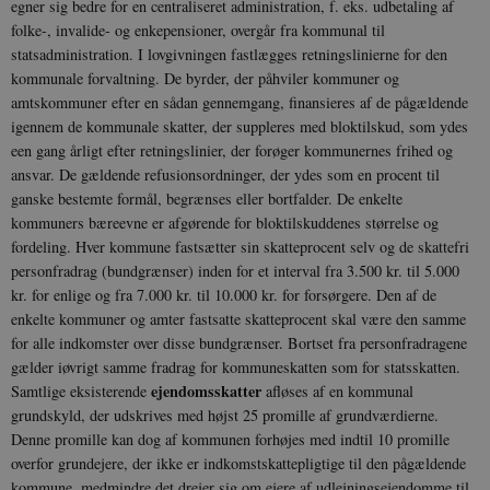
egner sig bedre for en centraliseret administration, f. eks. udbetaling af
folke-, invalide- og enkepensioner, overgår fra kommunal til
statsadministration. I lovgivningen fastlægges retningslinierne for den
kommunale forvaltning. De byrder, der påhviler kommuner og
amtskommuner efter en sådan gennemgang, finansieres af de pågældende
igennem de kommunale skatter, der suppleres med bloktilskud, som ydes
een gang årligt efter retningslinier, der forøger kommunernes frihed og
ansvar. De gældende refusionsordninger, der ydes som en procent til
ganske bestemte formål, begrænses eller bortfalder. De enkelte
kommuners bæreevne er afgørende for bloktilskuddenes størrelse og
fordeling. Hver kommune fastsætter sin skatteprocent selv og de skattefri
personfradrag (bundgrænser) inden for et interval fra 3.500 kr. til 5.000
kr. for enlige og fra 7.000 kr. til 10.000 kr. for forsørgere. Den af de
enkelte kommuner og amter fastsatte skatteprocent skal være den samme
for alle indkomster over disse bundgrænser. Bortset fra personfradragene
gælder iøvrigt samme fradrag for kommuneskatten som for statsskatten.
ejendomsskatter
Samtlige eksisterende
afløses af en kommunal
grundskyld, der udskrives med højst 25 promille af grundværdierne.
Denne promille kan dog af kommunen forhøjes med indtil 10 promille
overfor grundejere, der ikke er indkomstskattepligtige til den pågældende
kommune, medmindre det drejer sig om ejere af udlejningsejendomme til