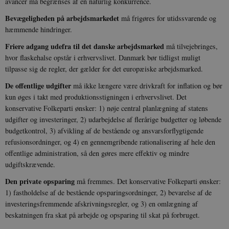
avancer må begrænses af en naturlig konkurrence.
Bevægeligheden på arbejdsmarkedet
må frigøres for utidssvarende og
hæmmende hindringer.
Friere adgang udefra til det danske arbejdsmarked
må tilvejebringes,
hvor flaskehalse opstår i erhvervslivet. Danmark bør tidligst muligt
tilpasse sig de regler, der gælder for det europæiske arbejdsmarked.
De offentlige udgifter
må ikke længere være drivkraft for inflation og bør
kun øges i takt med produktionsstigningen i erhvervslivet. Det
konservative Folkeparti ønsker: 1) nøje central planlægning af statens
udgifter og investeringer, 2) udarbejdelse af flerårige budgetter og løbende
budgetkontrol, 3) afvikling af de bestående og ansvarsforflygtigende
refusionsordninger, og 4) en gennemgribende rationalisering af hele den
offentlige administration, så den gøres mere effektiv og mindre
udgiftskrævende.
Den private opsparing
må fremmes. Det konservative Folkeparti ønsker:
1) fastholdelse af de bestående opsparingsordninger, 2) bevarelse af de
investeringsfremmende afskrivningsregler, og 3) en omlægning af
beskatningen fra skat på arbejde og opsparing til skat på forbruget.