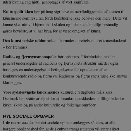
udstrækning end hidtil genoptages af vort samfund.
Kulturpolitikken
bør på lang sigt have en overflødiggørelse af støtten til
kunstnerne som resultat, fordi kunstnerne ikke behøver den mere. Dette vil
kunne ske, når vi i hjemmet, i skolen og i det sociale miljø bestandig
gøres bevidste, at vi har brug for at være omgivet af kunst.
Den kunstneriske uddannelse
– herunder oprettelsen af et teaterakademi
– bør fremmes.
Radio- og fjernsynsmonopolet
bør ophæves. I forbindelse med en
generel undersøgelse af radioens og fjernsynets struktur må der også
foretages en undersøgelse af betingelserne for oprettelsen af et
konkurrerende radio og fjernsyn. Radioens og fjernsynets juridiske ansvar
klarlægges.
Vore sydslesvigske landsmænds
kulturelle rettigheder må sikres.
Danmark bør støtte arbejdet for at forankre danskhedens stilling indenfor
kirke, skole og på andre kulturelle og folkelige områder.
NYE SOCIALE OPGAVER
I de nærmeste år
bør det sociale system omlægges således, at alle
borgere opnår vished for, at de i enhver trangssituation vil være sikret