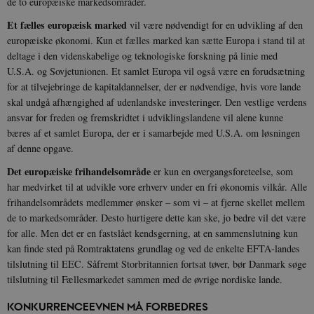
de to europæiske markedsområder.
Et fælles europæisk marked
vil være nødvendigt for en udvikling af den
europæiske økonomi. Kun et fælles marked kan sætte Europa i stand til at
deltage i den videnskabelige og teknologiske forskning på linie med
U.S.A. og Sovjetunionen. Et samlet Europa vil også være en forudsætning
for at tilvejebringe de kapitaldannelser, der er nødvendige, hvis vore lande
skal undgå afhængighed af udenlandske investeringer. Den vestlige verdens
ansvar for freden og fremskridtet i udviklingslandene vil alene kunne
bæres af et samlet Europa, der er i samarbejde med U.S.A. om løsningen
af denne opgave.
Det europæiske frihandelsområde
er kun en overgangsforeteelse, som
har medvirket til at udvikle vore erhverv under en fri økonomis vilkår. Alle
frihandelsområdets medlemmer ønsker – som vi – at fjerne skellet mellem
de to markedsområder. Desto hurtigere dette kan ske, jo bedre vil det være
for alle. Men det er en fastslået kendsgerning, at en sammenslutning kun
kan finde sted på Romtraktatens grundlag og ved de enkelte EFTA-landes
tilslutning til EEC. Såfremt Storbritannien fortsat tøver, bør Danmark søge
tilslutning til Fællesmarkedet sammen med de øvrige nordiske lande.
KONKURRENCEEVNEN MÅ FORBEDRES