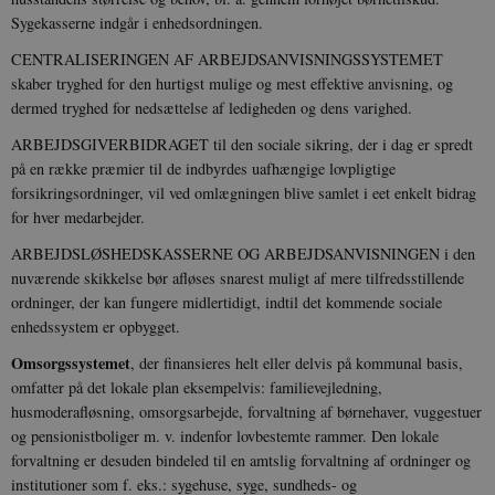
Sygekasserne indgår i enhedsordningen.
CENTRALISERINGEN AF ARBEJDSANVISNINGSSYSTEMET
skaber tryghed for den hurtigst mulige og mest effektive anvisning, og
dermed tryghed for nedsættelse af ledigheden og dens varighed.
ARBEJDSGIVERBIDRAGET til den sociale sikring, der i dag er spredt
på en række præmier til de indbyrdes uafhængige lovpligtige
forsikringsordninger, vil ved omlægningen blive samlet i eet enkelt bidrag
for hver medarbejder.
ARBEJDSLØSHEDSKASSERNE OG ARBEJDSANVISNINGEN i den
nuværende skikkelse bør afløses snarest muligt af mere tilfredsstillende
ordninger, der kan fungere midlertidigt, indtil det kommende sociale
enhedssystem er opbygget.
Omsorgssystemet
, der finansieres helt eller delvis på kommunal basis,
omfatter på det lokale plan eksempelvis: familievejledning,
husmoderafløsning, omsorgsarbejde, forvaltning af børnehaver, vuggestuer
og pensionistboliger m. v. indenfor lovbestemte rammer. Den lokale
forvaltning er desuden bindeled til en amtslig forvaltning af ordninger og
institutioner som f. eks.: sygehuse, syge, sundheds- og