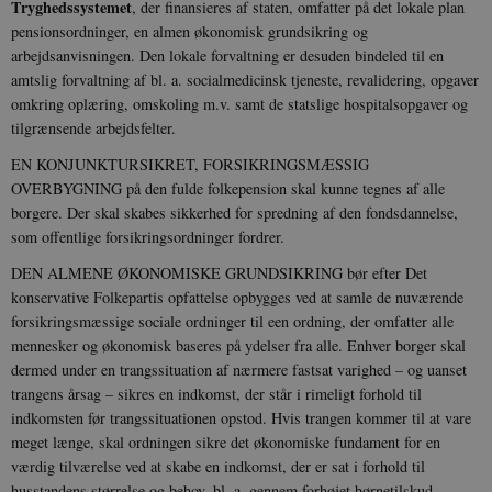
Tryghedssystemet
, der finansieres af staten, omfatter på det lokale plan
pensionsordninger, en almen økonomisk grundsikring og
arbejdsanvisningen. Den lokale forvaltning er desuden bindeled til en
amtslig forvaltning af bl. a. socialmedicinsk tjeneste, revalidering, opgaver
omkring oplæring, omskoling m.v. samt de statslige hospitalsopgaver og
tilgrænsende arbejdsfelter.
EN KONJUNKTURSIKRET, FORSIKRINGSMÆSSIG
OVERBYGNING på den fulde folkepension skal kunne tegnes af alle
borgere. Der skal skabes sikkerhed for spredning af den fondsdannelse,
som offentlige forsikringsordninger fordrer.
DEN ALMENE ØKONOMISKE GRUNDSIKRING bør efter Det
konservative Folkepartis opfattelse opbygges ved at samle de nuværende
forsikringsmæssige sociale ordninger til een ordning, der omfatter alle
mennesker og økonomisk baseres på ydelser fra alle. Enhver borger skal
dermed under en trangssituation af nærmere fastsat varighed – og uanset
trangens årsag – sikres en indkomst, der står i rimeligt forhold til
indkomsten før trangssituationen opstod. Hvis trangen kommer til at vare
meget længe, skal ordningen sikre det økonomiske fundament for en
værdig tilværelse ved at skabe en indkomst, der er sat i forhold til
husstandens størrelse og behov, bl. a. gennem forhøjet børnetilskud.