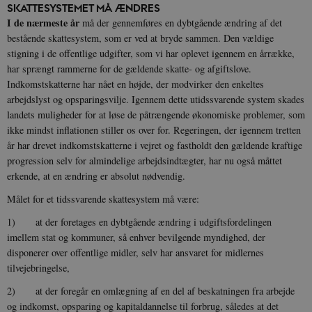
SKATTESYSTEMET MÅ ÆNDRES
I de nærmeste år
må der gennemføres en dybtgående ændring af det
bestående skattesystem, som er ved at bryde sammen. Den vældige
stigning i de offentlige udgifter, som vi har oplevet igennem en årrække,
har sprængt rammerne for de gældende skatte- og afgiftslove.
Indkomstskatterne har nået en højde, der modvirker den enkeltes
arbejdslyst og opsparingsvilje. Igennem dette utidssvarende system skades
landets muligheder for at løse de påtrængende økonomiske problemer, som
ikke mindst inflationen stiller os over for. Regeringen, der igennem tretten
år har drevet indkomstskatterne i vejret og fastholdt den gældende kraftige
progression selv for almindelige arbejdsindtægter, har nu også måttet
erkende, at en ændring er absolut nødvendig.
Målet for et tidssvarende skattesystem må være:
1) at der foretages en dybtgående ændring i udgiftsfordelingen
imellem stat og kommuner, så enhver bevilgende myndighed, der
disponerer over offentlige midler, selv har ansvaret for midlernes
tilvejebringelse,
2) at der foregår en omlægning af en del af beskatningen fra arbejde
og indkomst, opsparing og kapitaldannelse til forbrug, således at det