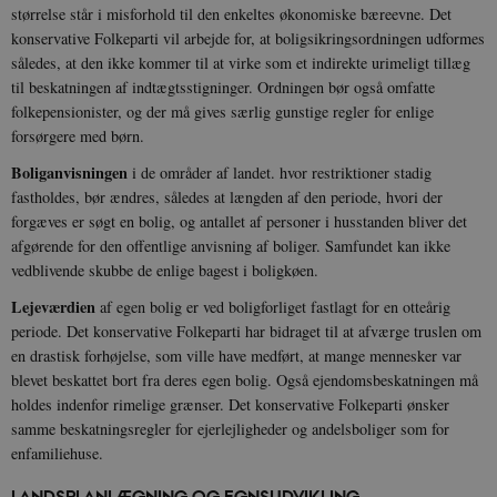
størrelse står i misforhold til den enkeltes økonomiske bæreevne. Det
konservative Folkeparti vil arbejde for, at boligsikringsordningen udformes
således, at den ikke kommer til at virke som et indirekte urimeligt tillæg
til beskatningen af indtægtsstigninger. Ordningen bør også omfatte
folkepensionister, og der må gives særlig gunstige regler for enlige
forsørgere med børn.
Boliganvisningen
i de områder af landet. hvor restriktioner stadig
fastholdes, bør ændres, således at længden af den periode, hvori der
forgæves er søgt en bolig, og antallet af personer i husstanden bliver det
afgørende for den offentlige anvisning af boliger. Samfundet kan ikke
vedblivende skubbe de enlige bagest i boligkøen.
Lejeværdien
af egen bolig er ved boligforliget fastlagt for en otteårig
periode. Det konservative Folkeparti har bidraget til at afværge truslen om
en drastisk forhøjelse, som ville have medført, at mange mennesker var
blevet beskattet bort fra deres egen bolig. Også ejendomsbeskatningen må
holdes indenfor rimelige grænser. Det konservative Folkeparti ønsker
samme beskatningsregler for ejerlejligheder og andelsboliger som for
enfamiliehuse.
LANDSPLANLÆGNING OG EGNSUDVIKLING