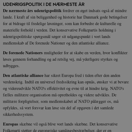
UDENRIGSPOLITIK I DE NÆRMESTE ÅR
De nærmeste års udenrigspolitik
fordrer en øget indsats også af mindre
lande. I kraft af sin beliggenhed og historie har Danmark gode betingelser
for at bidrage til fredelige løsninger, som kan forbedre de kulturelle og
materielle forhold i verden. Det konservative Folkepartis holdning i
udenrigspolitiske spørgsmål søger sit udgangspunkt i vort lands
medlemskab af De forenede Nationer og den atlantiske alliance.
De forenede Nationers
muligheder for at skabe en verden, hvor konflikter
løses gennem forhandling og ad retslig vej, må yderligere styrkes og
udbygges.
Den atlantiske alliance
har sikret Europa fred i tiden efter den anden
verdenskrig. Indtil en universel fredssikring kan opnås, ønsker vi at bevare
og videreudvikle NATO's effektivitet og evne til at hindre krig. NATO's
fælles militære organisation må opretholdes og videre udvikles. De
militære forpligtelser, som medlemskabet af NATO pålægger os, må
opfyldes, så vort forsvar kan løse sin del af opgaven i det samlede
sikkerhedssystem.
Europas
skæbne vil også blive vort lands skæbne. Det konservative
Folkeparti støtter de europæiske samlingsbestræbelser, der er en