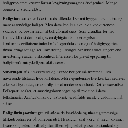
boligproblemet kræver fortsat lovgivningsmagtens årvågenhed. Mange
opgaver er stadig uløste.
Boligstandarden
er ikke tilfredsstillende. Der må bygges flere, større og
mere anvendelige boliger. Men dette kan kun ske, hvis konkurrencen
skærpes, og opsparingen til boligformål øges. Som grundlag for nye
fremskridt må der foretages en dybtgående undersøgelse af
konkurrencevilkårene indenfor boligproduktionen og af boligbyggeriets
finansieringsbetingelser. Investering i boliger bør ikke stilles ringere end
investering i anden virksomhed. Interessen for privat opsparing til
boligformål må yderligere aktiviseres.
Saneringen
af slumkvarterer og usunde boliger må fremmes. Den
nuværende tilstand, hvor forfaldne, ældre ejendomme hverken kan nedrives
eller vedligeholdes, er uværdig for et moderne samfund. Det konservative
Folkeparti ønsker, at saneringsloven tages op til revision i dette
folketingsår. Arkitektonisk og historisk værdifulde gamle ejendomme må
sikres.
Boligsikringsordningen
vil afløse de forældede og uhensigtsmæssige
tilskudsordninger på boligområdet. Hensigten skal være, at ingen kommer
i vanskeligheder, fordi udgiften til en lejlighed af passende standard og