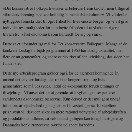
»Det konservative Folkeparti ønsker at befordre fremskridtet, men tillige at
sikre dets forening med vor kristelig-humanistlske kulturarv. Vi vil derfor
nyttiggøre fremskridtet til øget frihed for hver eneste borger, og vi vil give
individet nye muligheder for at udnytte friheden til at skabe en rigere
tilværelse, såvel økonomisk som kulturelt for sig og sine«.
Dette er et uforanderligt mål for Det konservative Folkeparti. Mange af de
konkrete forslag i arbejdsprogrammet af 1963 har stadig aktualitet, men
flere er nu gennemført, og andre er påvirket af den udvikling, der siden har
fundet sted.
Dette nye arbejdsprogram gælder også for de nærmest kommende år,
omend det anviser forslag, der rækker længere frem, og hvis
gennemførelse må udskydes, indtil de økonomiske forudsætninger er
tilvejebragt. Vi anser det for afgørende, at lovgivningen respekterer
samfundets økonomiske bæreevne. Kun derved er det muligt at undgå
inflation, arbejdsløshed og stagnation i investeringerne. Et stabilere
prisniveau vil desuden sikre en mere rationel udnyttelse af arbejdskraften
og produktionsmidlerne, så velstandsstigningen kan foregå hurtigere og
Danmarks konkurrenceevne overfor udlandet forbedres.