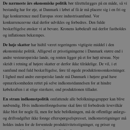
De nærmeste års økonomiske politik
bør tilrettelægges på en måde, så vi
bestandig har for øje, at Danmark i løbet af få år må placere sig i en fri og
lige konkurrence med Europas store industrisamfund. Vor
konkurrenceevne skal derfor udvikles og forbedres. Den fulde
beskæftigelse ønsker vi at bevare. Kronens købekraft må derfor fastholdes
og inflationen bekæmpes.
De høje skatter
har hidtil været regeringens vigtigste middel i den
økonomiske politik. Alligevel er prisstigningerne i Danmark større end i
andre vesteuropæiske lande, og renten ligger på et for højt niveau. Nye
skridt i retning af højere skatter er derfor ikke tilrådelige. De vil, i et
samfund med fuld beskæftigelse, føre til øgede produktionsomkostninger.
I lighed med andre europæiske lande må Danmark i højere grad have
opmærksomheden rettet på selve indkomstdannelsen for at hindre
købekraften i at stige stærkere, end produktionen tillader.
En stram indkomstpolitik
omfattende alle befolkningsgrupper kan blive
nødvendig. Hvis indkomstforøgelserne skal føre til forbedrede levevilkår
ikke blot for nogle få, men for hele befolkningen, må de offentlige anlægs-
og driftsudgifter ikke forøge efterspørgselspresset, indkomststigninger må
holdes inden for de forventede produktivitetsstigninger, og priser og