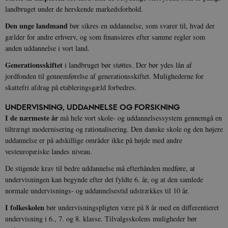
YSC
Session
Denne cooki
Google LLC
landbruget under de herskende markedsforhold.
indstilles af
.youtube.com
h5pcomsession
danmarkshistoriendk.h5p.com
1 dag
A
YouTube til a
Den unge landmand
bør sikres en uddannelse, som svarer til, hvad der
visninger af
CloudFront-
.h5p.com
Session
A
indlejrede vi
Signature
gælder for andre erhverv, og som finansieres efter samme regler som
anden uddannelse i vort land.
vuid
1 år 1
D
Vimeo.com Inc.
måned
V
.vimeo.com
Generationsskiftet
p
i landbruget bør støttes. Der bør ydes lån af
jordfonden til gennemførelse af generationsskiftet. Mulighederne for
CloudFront-
.h5p.com
Session
A
Region
skattefri afdrag på etableringsgæld forbedres.
CloudFront-
.h5p.com
Session
A
UNDERVISNING, UDDANNELSE OG FORSKNING
Policy
I de nærmeste år
må hele vort skole- og uddannelsessystem gennemgå en
_ga_7J1SYH77RJ
.danmarkshistorien.dk
1 år 1
G
tiltrængt modernisering og rationalisering. Den danske skole og den højere
måned
uddannelse er på adskillige områder ikke på højde med andre
_ga
1 år 1
D
Google LLC
vesteuropæiske landes niveau.
måned
k
.danmarkshistorien.dk
U
s
De stigende krav til bedre uddannelse må efterhånden medføre, at
i
undervisningen kan begynde efter det fyldte 6. år, og at den samlede
a
a
normale undervisnings- og uddannelsestid udstrækkes til 10 år.
c
s
I folkeskolen
bør undervisningspligten være på 8 år med en differentieret
b
e
undervisning i 6., 7. og 8. klasse. Tilvalgsskolens muligheder bør
n