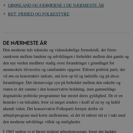
GRØNLAND OG FÆRØERNE I DE NÆRMESTE ÅR
RET, FRIHED OG FOLKESTYRE
DE NÆRMESTE ÅR
Den moderne tids tekniske og videnskabelige fremskridt, det friere
samkvem mellem landene og udviklingen i forholdet mellem den gamle og
den nye verden medfører stadig store forandringer i grundlaget for
menneskets tilværelse og samfundets opgaver. Ethvert politisk parti, der
vil øve en konstruktiv indsats, må leve op til og indstille sig på disse
forandringer. Det idemæssige syn på forholdet mellem den enkelte og
staten er det samme i den konservative holdning, men gammeldags
dogmatiske politiske programmer har mistet deres gyldighed. De er en
hemsko i en tidsalder, hvor så meget ændres i kraft af en ny og hidtil
ukendt viden. Det konservative Folkeparti fornyer derfor sit
arbejdsprogram med korte mellemrum, så det til enhver tid er i takt med
den moderne udviklings vilkår og muligheder.
I 1963 vedtog vi et første treårigt arbejdsprogram, hvori det hedder: