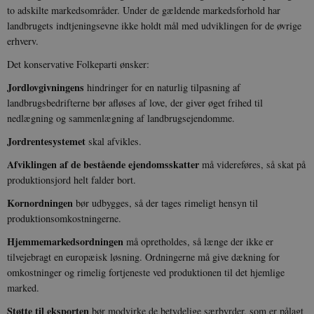
to adskilte markedsområder. Under de gældende markedsforhold har
Udbyder /
landbrugets indtjeningsevne ikke holdt mål med udviklingen for de øvrige
Navn
Udløb
Beskrivelse
Domæne
Udbyder /
Udbyder /
Navn
Navn
Udløb
Udløb
Beskrivelse
Besk
erhverv.
Domæne
Domæne
cf_clearance
1 år
Podbean
Cloudflare,
Navn
Udbyder / Domæne
Udløb
B
Det konservative Folkeparti ønsker:
VISITOR_INFO1_LIVE
_cfuvid
Inc.
.vimeo.com
6
Session
Denne cooki
Google LLC
.podbean.com
måneder
indstilles af 
.youtube.com
nmstat
1 år 1
D
Siteimprove A/S
for at holde s
VISITOR_PRIVACY_METADATA
6
YouTube
måned
S
.danmarkshistorien.dk
Jordlovgivningens
hindringer for en naturlig tilpasning af
brugerpræfer
måneder
.youtube.com
r
landbrugsbedrifterne bør afløses af love, der giver øget frihed til
for Youtube-
d
videoer, der e
a
nedlægning og sammenlægning af landbrugsejendomme.
indlejret i
h
websteder; d
b
Jordrentesystemet
skal afvikles.
også afgøre,
h
webstedsbes
t
bruger den ny
Afviklingen af de bestående ejendomsskatter
må videreføres, så skat på
gamle version
CloudFront-
.h5p.com
Session
A
produktionsjord helt falder bort.
Youtube-
Key-Pair-Id
grænsefladen
Kornordningen
bør udbygges, så der tages rimeligt hensyn til
_gid
1 dag
D
Google LLC
NID
6
Denne cooki
Google LLC
k
.danmarkshistorien.dk
produktionsomkostningerne.
måneder
indstilles af
.google.com
U
3 dage
DoubleClick 
D
Hjemmemarkedsordningen
må opretholdes, så længe der ikke er
ejes af Google
e
at hjælpe med
f
tilvejebragt en europæisk løsning. Ordningerne må give dækning for
oprette en pro
i
dine interess
omkostninger og rimelig fortjeneste ved produktionen til det hjemlige
t
vise dig relev
D
marked.
annoncer på 
o
websteder.
v
Støtte til eksporten
bør modvirke de betydelige særbyrder, som er pålagt
s