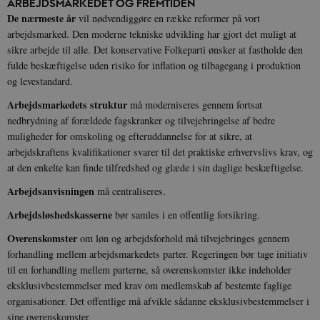
ARBEJDSMARKEDET OG FREMTIDEN
De nærmeste år
vil nødvendiggøre en række reformer på vort
sp_t
1 år
Spotify Inc.
arbejdsmarked. Den moderne tekniske udvikling har gjort det muligt at
.spotify.com
sikre arbejde til alle. Det konservative Folkeparti ønsker at fastholde den
fulde beskæftigelse uden risiko for inflation og tilbagegang i produktion
og levestandard.
Arbejdsmarkedets struktur
må moderniseres gennem fortsat
sp_landing
1 dag
Spotify Inc.
nedbrydning af forældede fagskranker og tilvejebringelse af bedre
.spotify.com
muligheder for omskoling og efteruddannelse for at sikre, at
arbejdskraftens kvalifikationer svarer til det praktiske erhvervslivs krav, og
at den enkelte kan finde tilfredshed og glæde i sin daglige beskæftigelse.
Arbejdsanvisningen
må centraliseres.
JSESSIONID
Session
Oracle Corporation
Arbejdsløshedskasserne
bør samles i en offentlig forsikring.
.nr-data.net
Overenskomster
om løn og arbejdsforhold må tilvejebringes gennem
forhandling mellem arbejdsmarkedets parter. Regeringen bør tage initiativ
til en forhandling mellem parterne, så overenskomster ikke indeholder
eksklusivbestemmelser med krav om medlemskab af bestemte faglige
organisationer. Det offentlige må afvikle sådanne eksklusivbestemmelser i
CookieScriptConsent
1 år
CookieScript
sine overenskomster.
danmarkshistorien.dk