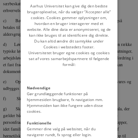
særbeskattede indkomst. De sædvanlige fradrag for indkomstens
DANISH
Aarhus Universitet kan give dig den bedste
erhvervelse bibeholdes.
brugeroplevelse, når du vælger ”Accepter alle”
cookies. Cookies gemmer oplysninger om,
c) Børnetilskuddene forhøjes og udbetales direkte. De kan også
hvordan en bruger interagerer med et
betales til forældre, der forsørger børn under fortsat uddannelse i
website. Alle dine data er anonymiseret, og de
aldersgrupperne over 18 år.
kan ikke bruges til at identificere dig direkte.
Du kan altid ændre dit samtykke under
d) Lønmodtagerfradraget forhøjes, og det overvejes at samle en række
Cookies i webstedets footer.
typiske lønmodtagerudgifter såsom udgifter til faglige sammenslutninger,
Universitetet bruger egne cookies og cookies
arbejdsløshedsforsikring, arbejdsmarkedets tillægspension og befordring i
sat af vores samarbejdspartnere til følgende
et fast fradrag. Såfremt større udgifter til de pågældende formål kan
formål:
dokumenteres, kan fradraget dog i enkelte tilfælde forøges.
e) Opsparingsfradraget for kapitalbindingsordninger m.v. bevares og
udbygges i takt med indkomst- og lønudviklingen.
Nødvendige
Gør grundlæggende funktioner på
f) Skattefradragsretten bevares.
hjemmesiden brugbare, fx navigation mm.
Hjemmesiden kan ikke fungere uden disse
g) Skalaen for statsskatten ændres og afløses af en enhedsskala, der
cookies.
gælder både for forsørgere og enlige, og hvor alene de forskellige
personfradrag medfører forskel i beskatningen for de to persongrupper,
Funktionelle
idet familiepolitiske hensyn til børn bør tages ved fastsættelsen af
Gemmer dine valg på websitet, når du
navigerer rundt, fx sprog eller login.
børnetilskuddene. Enhedsskalaen udskrives med samme procent op til