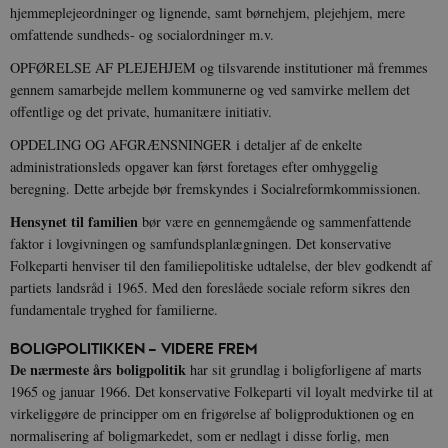
hjemmeplejeordninger og lignende, samt børnehjem, plejehjem, mere
omfattende sundheds- og socialordninger m.v.
OPFØRELSE AF PLEJEHJEM og tilsvarende institutioner må fremmes
gennem samarbejde mellem kommunerne og ved samvirke mellem det
offentlige og det private, humanitære initiativ.
OPDELING OG AFGRÆNSNINGER i detaljer af de enkelte
administrationsleds opgaver kan først foretages efter omhyggelig
beregning. Dette arbejde bør fremskyndes i Socialreformkommissionen.
Hensynet til familien
bør være en gennemgående og sammenfattende
faktor i lovgivningen og samfundsplanlægningen. Det konservative
Folkeparti henviser til den familiepolitiske udtalelse, der blev godkendt af
partiets landsråd i 1965. Med den foreslåede sociale reform sikres den
fundamentale tryghed for familierne.
BOLIGPOLITIKKEN – VIDERE FREM
De nærmeste års boligpolitik
har sit grundlag i boligforligene af marts
1965 og januar 1966. Det konservative Folkeparti vil loyalt medvirke til at
virkeliggøre de principper om en frigørelse af boligproduktionen og en
normalisering af boligmarkedet, som er nedlagt i disse forlig, men