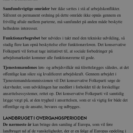
Samfundsvigtige områder
bør ikke sættes i stå af arbejdskonflikter.
Såfremt en permanent ordning på dette område ikke opnås gennem en
frivillig aftale mellem parterne, må samfundet på anden måde beskytte
helhedens interesser.
Funktionærbegrebet
bør udvides i takt med den tekniske udvikling, så
stadig flere kan opnå beskyttelse efter funktionærloven. Det konservative
XSRF-TOKEN
danmarkshistoriendk.h5p.com
1 dag
Folkeparti vil fortsat tage initiativet til, at sociale forbedringer på
arbejdsmarkedet kommer alle funktionærerne til gode.
Tjenestemændenes
løn- og arbejdsvilkår må tilrettelægges således, at det
offentlige kan sikre sig kvalificeret arbejdskraft. Gennem arbejdet i
Tjenestemandskommissionen vil Det konservative Folkeparti søge de
__cf_bm
30
Cloudflare Inc.
minutte
.vimeo.com
skævheder, som udviklingen har medført i forholdet til de forskellige
ansættelsessystemer, rettet op. Det konservative Folkeparti vil samtidig
lægge vægt på, at den tryghed i ansættelsen, som er så vigtig for både det
offentlige og de ansatte, bevares og udbygges.
LANDBRUGET I OVERGANGSPERIODEN
De nærmeste år
kan bringe den samling af Europa, som vil føre
landbruget ud af de vanskeligheder, der er en følge af Europas opdeling i