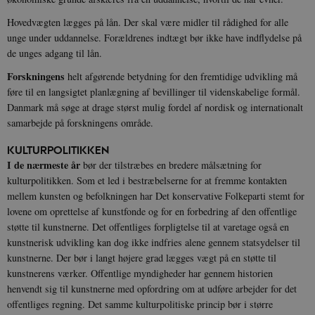
Hovedvægten lægges på lån. Der skal være midler til rådighed for alle
unge under uddannelse. Forældrenes indtægt bør ikke have indflydelse på
de unges adgang til lån.
Forskningens
helt afgørende betydning for den fremtidige udvikling må
føre til en langsigtet planlægning af bevillinger til videnskabelige formål.
Danmark må søge at drage størst mulig fordel af nordisk og internationalt
samarbejde på forskningens område.
KULTURPOLITIKKEN
I de nærmeste år
bør der tilstræbes en bredere målsætning for
kulturpolitikken. Som et led i bestræbelserne for at fremme kontakten
mellem kunsten og befolkningen har Det konservative Folkeparti stemt for
lovene om oprettelse af kunstfonde og for en forbedring af den offentlige
støtte til kunstnerne. Det offentliges forpligtelse til at varetage også en
kunstnerisk udvikling kan dog ikke indfries alene gennem statsydelser til
kunstnerne. Der bør i langt højere grad lægges vægt på en støtte til
kunstnerens værker. Offentlige myndigheder har gennem historien
henvendt sig til kunstnerne med opfordring om at udføre arbejder for det
offentliges regning. Det samme kulturpolitiske princip bør i større