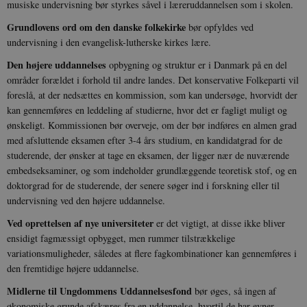
musiske undervisning bør styrkes såvel i læreruddannelsen som i skolen.
Grundlovens ord om den danske folkekirke
bør opfyldes ved
undervisning i den evangelisk-lutherske kirkes lære.
Den højere uddannelses
opbygning og struktur er i Danmark på en del
områder forældet i forhold til andre landes. Det konservative Folkeparti vil
foreslå, at der nedsættes en kommission, som kan undersøge, hvorvidt der
kan gennemføres en leddeling af studierne, hvor det er fagligt muligt og
ønskeligt. Kommissionen bør overveje, om der bør indføres en almen grad
med afsluttende eksamen efter 3-4 års studium, en kandidatgrad for de
studerende, der ønsker at tage en eksamen, der ligger nær de nuværende
embedseksaminer, og som indeholder grundlæggende teoretisk stof, og en
doktorgrad for de studerende, der senere søger ind i forskning eller til
undervisning ved den højere uddannelse.
Ved oprettelsen af nye universiteter
er det vigtigt, at disse ikke bliver
ensidigt fagmæssigt opbygget, men rummer tilstrækkelige
variationsmuligheder, således at flere fagkombinationer kan gennemføres i
den fremtidige højere uddannelse.
Midlerne til Ungdommens Uddannelsesfond
bør øges, så ingen af
økonomiske grunde afskæres fra en uddannelse, hvortil de har evner.