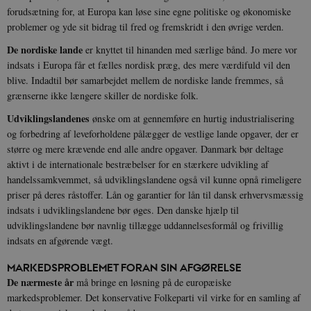
forudsætning for, at Europa kan løse sine egne politiske og økonomiske
problemer og yde sit bidrag til fred og fremskridt i den øvrige verden.
De nordiske lande
er knyttet til hinanden med særlige bånd. Jo mere vor
indsats i Europa får et fælles nordisk præg, des mere værdifuld vil den
blive. Indadtil bør samarbejdet mellem de nordiske lande fremmes, så
grænserne ikke længere skiller de nordiske folk.
Udviklingslandenes
ønske om at gennemføre en hurtig industrialisering
og forbedring af leveforholdene pålægger de vestlige lande opgaver, der er
større og mere krævende end alle andre opgaver. Danmark bør deltage
aktivt i de internationale bestræbelser for en stærkere udvikling af
handelssamkvemmet, så udviklingslandene også vil kunne opnå rimeligere
priser på deres råstoffer. Lån og garantier for lån til dansk erhvervsmæssig
indsats i udviklingslandene bør øges. Den danske hjælp til
udviklingslandene bør navnlig tillægge uddannelsesformål og frivillig
indsats en afgørende vægt.
MARKEDSPROBLEMET FORAN SIN AFGØRELSE
De nærmeste år
må bringe en løsning på de europæiske
markedsproblemer. Det konservative Folkeparti vil virke for en samling af