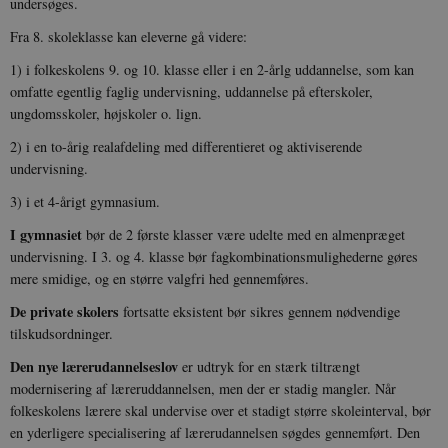
undersøges.
i
i
s
Fra 8. skoleklasse kan eleverne gå videre:
s
b
1) i folkeskolens 9. og 10. klasse eller i en 2-årlg uddannelse, som kan
s
k
omfatte egentlig faglig undervisning, uddannelse på efterskoler,
a
ungdomsskoler, højskoler o. lign.
h
CloudFront-
.h5p.com
Session
A
2) i en to-årig realafdeling med differentieret og aktiviserende
Created-At
undervisning.
_gat_UA-
.danmarkshistorien.dk
58
T
3) i et 4-årigt gymnasium.
8822943-1
sekunder
c
A
p
I gymnasiet
bør de 2 første klasser være udelte med en almenpræget
n
undervisning. I 3. og 4. klasse bør fagkombinationsmulighederne gøres
u
n
mere smidige, og en større valgfri hed gennemføres.
o
I
De private skolers
fortsatte eksistent bør sikres gennem nødvendige
_
u
tilskudsordninger.
a
r
Den nye lærerudannelseslov
er udtryk for en stærk tiltrængt
h
w
modernisering af læreruddannelsen, men der er stadig mangler. Når
folkeskolens lærere skal undervise over et stadigt større skoleinterval, bør
en yderligere specialisering af lærerudannelsen søgdes gennemført. Den